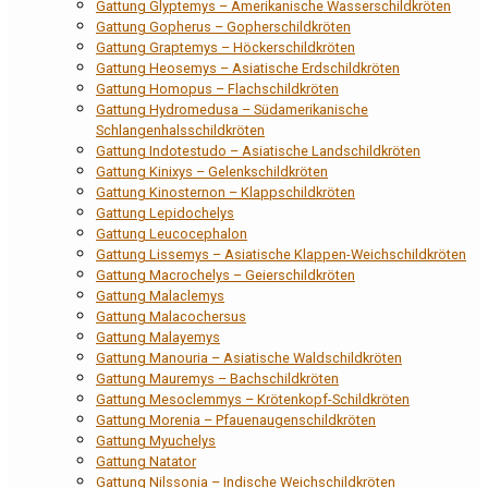
Gattung Glyptemys – Amerikanische Wasserschildkröten
Gattung Gopherus – Gopherschildkröten
Gattung Graptemys – Höckerschildkröten
Gattung Heosemys – Asiatische Erdschildkröten
Gattung Homopus – Flachschildkröten
Gattung Hydromedusa – Südamerikanische
Schlangenhalsschildkröten
Gattung Indotestudo – Asiatische Landschildkröten
Gattung Kinixys – Gelenkschildkröten
Gattung Kinosternon – Klappschildkröten
Gattung Lepidochelys
Gattung Leucocephalon
Gattung Lissemys – Asiatische Klappen-Weichschildkröten
Gattung Macrochelys – Geierschildkröten
Gattung Malaclemys
Gattung Malacochersus
Gattung Malayemys
Gattung Manouria – Asiatische Waldschildkröten
Gattung Mauremys – Bachschildkröten
Gattung Mesoclemmys – Krötenkopf-Schildkröten
Gattung Morenia – Pfauenaugenschildkröten
Gattung Myuchelys
Gattung Natator
Gattung Nilssonia – Indische Weichschildkröten