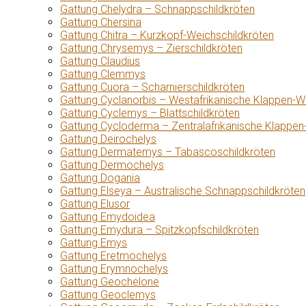
Gattung Chelydra – Schnappschildkröten
Gattung Chersina
Gattung Chitra – Kurzkopf-Weichschildkröten
Gattung Chrysemys – Zierschildkröten
Gattung Claudius
Gattung Clemmys
Gattung Cuora – Scharnierschildkröten
Gattung Cyclanorbis – Westafrikanische Klappen-W
Gattung Cyclemys – Blattschildkröten
Gattung Cycloderma – Zentralafrikanische Klappen
Gattung Deirochelys
Gattung Dermatemys – Tabascoschildkröten
Gattung Dermochelys
Gattung Dogania
Gattung Elseya – Australische Schnappschildkröten
Gattung Elusor
Gattung Emydoidea
Gattung Emydura – Spitzkopfschildkröten
Gattung Emys
Gattung Eretmochelys
Gattung Erymnochelys
Gattung Geochelone
Gattung Geoclemys