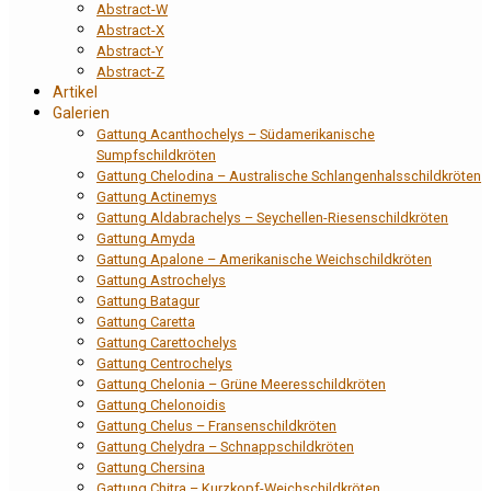
Abstract-W
Abstract-X
Abstract-Y
Abstract-Z
Artikel
Galerien
Gattung Acanthochelys – Südamerikanische
Sumpfschildkröten
Gattung Chelodina – Australische Schlangenhalsschildkröten
Gattung Actinemys
Gattung Aldabrachelys – Seychellen-Riesenschildkröten
Gattung Amyda
Gattung Apalone – Amerikanische Weichschildkröten
Gattung Astrochelys
Gattung Batagur
Gattung Caretta
Gattung Carettochelys
Gattung Centrochelys
Gattung Chelonia – Grüne Meeresschildkröten
Gattung Chelonoidis
Gattung Chelus – Fransenschildkröten
Gattung Chelydra – Schnappschildkröten
Gattung Chersina
Gattung Chitra – Kurzkopf-Weichschildkröten