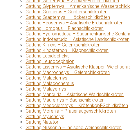
Gattung Geoemyda – Zacken-Erdschildkröten
Gattung Glyptemys – Amerikanische Wasserschildk
Gattung Gopherus – Gopherschildkröten
Gattung Graptemys – Höckerschildkröten
Gattung Heosemys – Asiatische Erdschildkröten
Gattung Homopus – Flachschildkröten
Gattung Hydromedusa – Südamerikanische Schlang
Gattung Indotestudo – Asiatische Landschildkröten
Gattung Kinixys – Gelenkschildkröten
Gattung Kinosternon – Klappschildkröten
Gattung Lepidochelys
Gattung Leucocephalon
Gattung Lissemys – Asiatische Klappen-Weichschil
Gattung Macrochelys – Geierschildkröten
Gattung Malaclemys
Gattung Malacochersus
Gattung Malayemys
Gattung Manouria – Asiatische Waldschildkröten
Gattung Mauremys – Bachschildkröten
Gattung Mesoclemmys – Krötenkopf-Schildkröten
Gattung Morenia – Pfauenaugenschildkröten
Gattung Myuchelys
Gattung Natator
Gattung Nilssonia – Indische Weichschildkröten