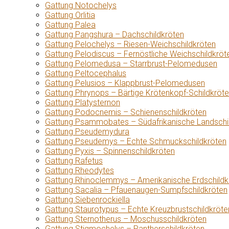
Gattung Notochelys
Gattung Orlitia
Gattung Palea
Gattung Pangshura – Dachschildkröten
Gattung Pelochelys – Riesen-Weichschildkröten
Gattung Pelodiscus – Fernöstliche Weichschildkröt
Gattung Pelomedusa – Starrbrust-Pelomedusen
Gattung Peltocephalus
Gattung Pelusios – Klappbrust-Pelomedusen
Gattung Phrynops – Bärtige Krötenkopf-Schildkröt
Gattung Platysternon
Gattung Podocnemis – Schienenschildkröten
Gattung Psammobates – Südafrikanische Landschi
Gattung Pseudemydura
Gattung Pseudemys – Echte Schmuckschildkröten
Gattung Pyxis – Spinnenschildkröten
Gattung Rafetus
Gattung Rheodytes
Gattung Rhinoclemmys – Amerikanische Erdschildk
Gattung Sacalia – Pfauenaugen-Sumpfschildkröten
Gattung Siebenrockiella
Gattung Staurotypus – Echte Kreuzbrustschildkröte
Gattung Sternotherus – Moschusschildkröten
Gattung Stigmochelys – Pantherschildkröten