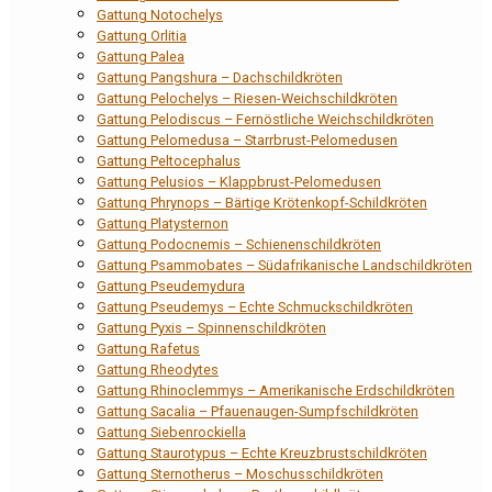
Gattung Notochelys
Gattung Orlitia
Gattung Palea
Gattung Pangshura – Dachschildkröten
Gattung Pelochelys – Riesen-Weichschildkröten
Gattung Pelodiscus – Fernöstliche Weichschildkröten
Gattung Pelomedusa – Starrbrust-Pelomedusen
Gattung Peltocephalus
Gattung Pelusios – Klappbrust-Pelomedusen
Gattung Phrynops – Bärtige Krötenkopf-Schildkröten
Gattung Platysternon
Gattung Podocnemis – Schienenschildkröten
Gattung Psammobates – Südafrikanische Landschildkröten
Gattung Pseudemydura
Gattung Pseudemys – Echte Schmuckschildkröten
Gattung Pyxis – Spinnenschildkröten
Gattung Rafetus
Gattung Rheodytes
Gattung Rhinoclemmys – Amerikanische Erdschildkröten
Gattung Sacalia – Pfauenaugen-Sumpfschildkröten
Gattung Siebenrockiella
Gattung Staurotypus – Echte Kreuzbrustschildkröten
Gattung Sternotherus – Moschusschildkröten