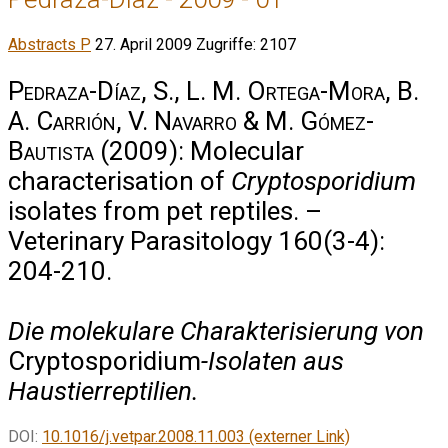
Abstracts P
27. April 2009
Zugriffe: 2107
Pedraza-Díaz, S., L. M. Ortega-Mora, B.
A. Carrión, V. Navarro & M. Gómez-
Bautista
(2009): Molecular
characterisation of
Cryptosporidium
isolates from pet reptiles. –
Veterinary Parasitology 160(3-4):
204-210.
Die molekulare Charakterisierung von
Cryptosporidium
-Isolaten aus
Haustierreptilien.
DOI:
10.1016/j.vetpar.2008.11.003 (externer Link)