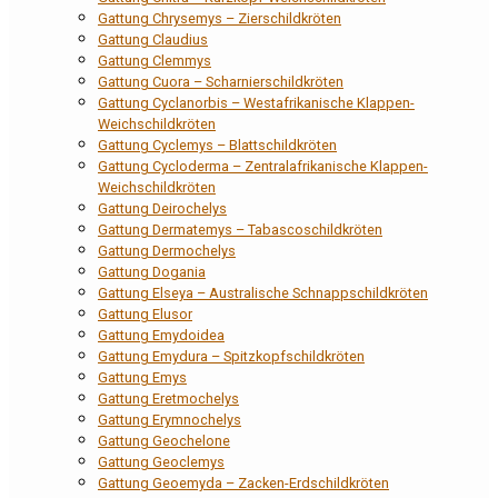
Gattung Chrysemys – Zierschildkröten
Gattung Claudius
Gattung Clemmys
Gattung Cuora – Scharnierschildkröten
Gattung Cyclanorbis – Westafrikanische Klappen-
Weichschildkröten
Gattung Cyclemys – Blattschildkröten
Gattung Cycloderma – Zentralafrikanische Klappen-
Weichschildkröten
Gattung Deirochelys
Gattung Dermatemys – Tabascoschildkröten
Gattung Dermochelys
Gattung Dogania
Gattung Elseya – Australische Schnappschildkröten
Gattung Elusor
Gattung Emydoidea
Gattung Emydura – Spitzkopfschildkröten
Gattung Emys
Gattung Eretmochelys
Gattung Erymnochelys
Gattung Geochelone
Gattung Geoclemys
Gattung Geoemyda – Zacken-Erdschildkröten