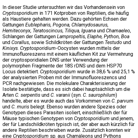
In dieser Studie untersuchten wir das Vorhandensein von
Cryptosporidium
in 171 Kotproben von Reptilien, die häufig
als Haustiere gehalten werden. Dazu gehörten Echsen der
Gattungen
Eublepharis, Pogona, Chlamydosaurus,
Hemiteconyx, Teratoscincus, Tiliqua, Iguana
und
Chamaeleo
,
Schlangen der Gattungen
Lampropeltis, Elaphe, Python, Boa
und
Corallus
, sowie Schildkröten der Gattungen
Testudo
und
Kinixys
.
Cryptosporidium
-Oocysten wurden mittels der
Immunofluoreszens mit einem käuflichen Kit zur Vermehrung
der cryptosporidialen DNS unter Verwendung der
polymorphen Fragmente der 18S rDNS und dem HSP70
Locus detektiert.
Cryptosporidium
wurde in 38,6 % und 25,1 %
der analysierten Proben mit der Immunofluoreszencs und
PCR nachgewiesen. Die molekulare Charakterisierung der
Isolate bestätigte, dass es sich dabei hauptsächlich um die
Arten
C. serpentis
und
C. varanii
(syn.
C. saurophilum
)
handelte, aber es wurde auch das Vorkommen von
C. parvum
und
C. muris
belegt. Ebenso wurden andere Spezies oder
Genotypen dieses Parasiten isoliert, einschließlich der für
Mäuse typischen Genotypen von
Cryptosporidium
und jenem,
der für Landschildkröten typisch ist, der aber auch kürzlich für
andere Reptilien beschrieben wurde. Zusätzlich konnten wir
eine
Cryptosporidium
sp. aus Chamäleons und Pythons