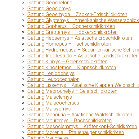
Gattung Geochelone
Gattung Geoclemys
Gattung Geoemyda – Zacken-Erdschildkröten
Gattung Glyptemys – Amerikanische Wasserschildk
Gattung Gopherus – Gopherschildkröten
Gattung Graptemys – Höckerschildkröten
Gattung Heosemys – Asiatische Erdschildkröten
Gattung Homopus – Flachschildkröten
Gattung Hydromedusa – Südamerikanische Schlang
Gattung Indotestudo – Asiatische Landschildkröten
Gattung Kinixys – Gelenkschildkröten
Gattung Kinosternon – Klappschildkröten
Gattung Lepidochelys
Gattung Leucocephalon
Gattung Lissemys – Asiatische Klappen-Weichschil
Gattung Macrochelys – Geierschildkröten
Gattung Malaclemys
Gattung Malacochersus
Gattung Malayemys
Gattung Manouria – Asiatische Waldschildkröten
Gattung Mauremys – Bachschildkröten
Gattung Mesoclemmys – Krötenkopf-Schildkröten
Gattung Morenia – Pfauenaugenschildkröten
Gattung Myuchelys