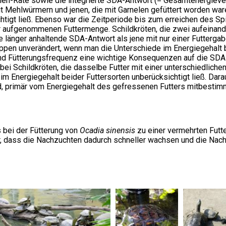
chen-Rate sowie die integrierte SDA-Antwort (= Gesamtenergiev
t Mehlwürmern und jenen, die mit Garnelen gefüttert worden war
htigt ließ. Ebenso war die Zeitperiode bis zum erreichen des S
er aufgenommenen Futtermenge. Schildkröten, die zwei aufeinan
 länger anhaltende SDA-Antwort als jene mit nur einer Futtergabe
ppen unverändert, wenn man die Unterschiede im Energiegehalt b
 und Fütterungsfrequenz eine wichtige Konsequenzen auf die SDA
bei Schildkröten, die dasselbe Futter mit einer unterschiedliche
 Energiegehalt beider Futtersorten unberücksichtigt ließ. Darau
d, primär vom Energiegehalt des gefressenen Futters mitbestimm
 bei der Fütterung von
Ocadia sinensis
zu einer vermehrten Futt
r, dass die Nachzuchten dadurch schneller wachsen und die Nac