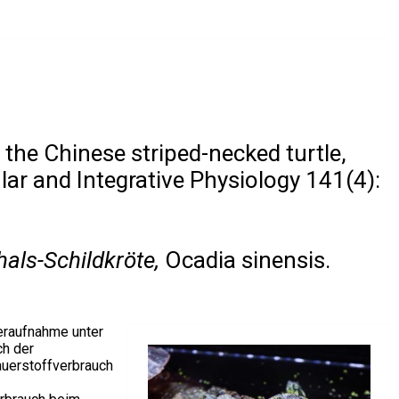
the Chinese striped-necked turtle,
ar and Integrative Physiology 141(4):
hals-Schildkröte,
Ocadia sinensis.
teraufnahme unter
ch der
auerstoffverbrauch