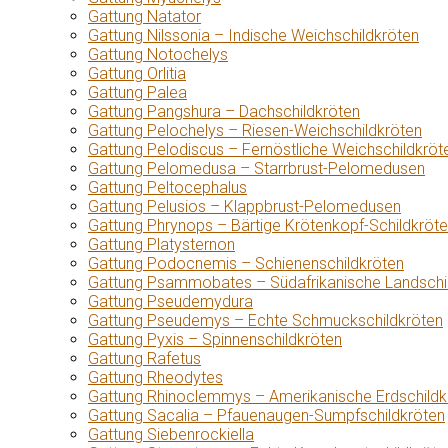
Gattung Natator
Gattung Nilssonia – Indische Weichschildkröten
Gattung Notochelys
Gattung Orlitia
Gattung Palea
Gattung Pangshura – Dachschildkröten
Gattung Pelochelys – Riesen-Weichschildkröten
Gattung Pelodiscus – Fernöstliche Weichschildkröt
Gattung Pelomedusa – Starrbrust-Pelomedusen
Gattung Peltocephalus
Gattung Pelusios – Klappbrust-Pelomedusen
Gattung Phrynops – Bärtige Krötenkopf-Schildkröt
Gattung Platysternon
Gattung Podocnemis – Schienenschildkröten
Gattung Psammobates – Südafrikanische Landschi
Gattung Pseudemydura
Gattung Pseudemys – Echte Schmuckschildkröten
Gattung Pyxis – Spinnenschildkröten
Gattung Rafetus
Gattung Rheodytes
Gattung Rhinoclemmys – Amerikanische Erdschildk
Gattung Sacalia – Pfauenaugen-Sumpfschildkröten
Gattung Siebenrockiella