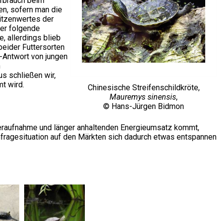
erbrauch beim
en, sofern man die
pitzenwertes der
der folgende
, allerdings blieb
eider Futtersorten
-Antwort von jungen
n
s schließen wir,
t wird.
Chinesische Streifenschildkröte,
Mauremys sinensis
,
© Hans-Jürgen Bidmon
eraufnahme und länger anhaltenden Energieumsatz kommt,
hfragesituation auf den Märkten sich dadurch etwas entspannen