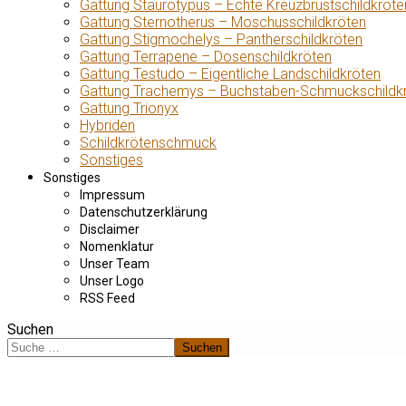
Gattung Staurotypus – Echte Kreuzbrustschildkröte
Gattung Sternotherus – Moschusschildkröten
Gattung Stigmochelys – Pantherschildkröten
Gattung Terrapene – Dosenschildkröten
Gattung Testudo – Eigentliche Landschildkröten
Gattung Trachemys – Buchstaben-Schmuckschildk
Gattung Trionyx
Hybriden
Schildkrötenschmuck
Sonstiges
Sonstiges
Impressum
Datenschutzerklärung
Disclaimer
Nomenklatur
Unser Team
Unser Logo
RSS Feed
Suchen
Suchen