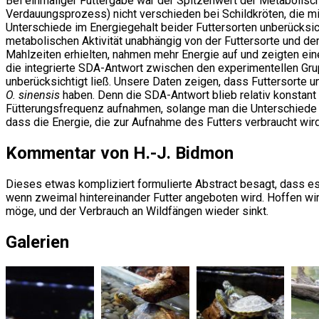
Bei einmaliger Futtergabe war der Spitzenwert der Metabolis
Verdauungsprozess) nicht verschieden bei Schildkröten, die mi
Unterschiede im Energiegehalt beider Futtersorten unberücksic
metabolischen Aktivität unabhängig von der Futtersorte und d
Mahlzeiten erhielten, nahmen mehr Energie auf und zeigten eine
die integrierte SDA-Antwort zwischen den experimentellen Gru
unberücksichtigt ließ. Unsere Daten zeigen, dass Futtersorte
O. sinensis
haben. Denn die SDA-Antwort blieb relativ konstant 
Fütterungsfrequenz aufnahmen, solange man die Unterschiede im
dass die Energie, die zur Aufnahme des Futters verbraucht wir
Kommentar von H.-J. Bidmon
Dieses etwas kompliziert formulierte Abstract besagt, dass es
wenn zweimal hintereinander Futter angeboten wird. Hoffen wi
möge, und der Verbrauch an Wildfängen wieder sinkt.
Galerien