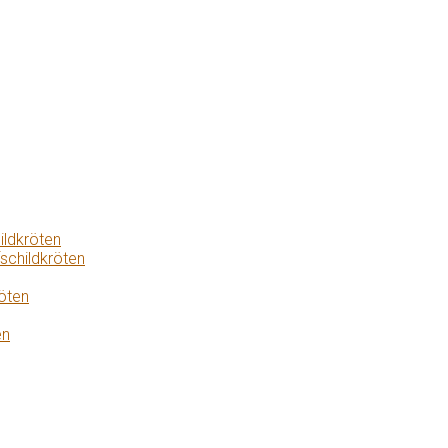
ildkröten
schildkröten
öten
en