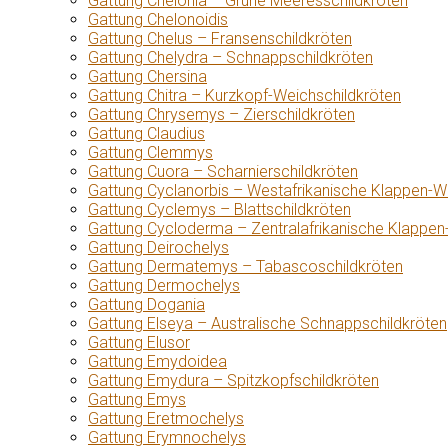
Gattung Chelonia – Grüne Meeresschildkröten
Gattung Chelonoidis
Gattung Chelus – Fransenschildkröten
Gattung Chelydra – Schnappschildkröten
Gattung Chersina
Gattung Chitra – Kurzkopf-Weichschildkröten
Gattung Chrysemys – Zierschildkröten
Gattung Claudius
Gattung Clemmys
Gattung Cuora – Scharnierschildkröten
Gattung Cyclanorbis – Westafrikanische Klappen-W
Gattung Cyclemys – Blattschildkröten
Gattung Cycloderma – Zentralafrikanische Klappen
Gattung Deirochelys
Gattung Dermatemys – Tabascoschildkröten
Gattung Dermochelys
Gattung Dogania
Gattung Elseya – Australische Schnappschildkröten
Gattung Elusor
Gattung Emydoidea
Gattung Emydura – Spitzkopfschildkröten
Gattung Emys
Gattung Eretmochelys
Gattung Erymnochelys