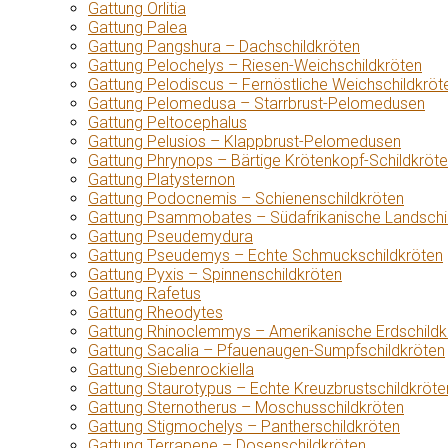
Gattung Orlitia
Gattung Palea
Gattung Pangshura – Dachschildkröten
Gattung Pelochelys – Riesen-Weichschildkröten
Gattung Pelodiscus – Fernöstliche Weichschildkröt
Gattung Pelomedusa – Starrbrust-Pelomedusen
Gattung Peltocephalus
Gattung Pelusios – Klappbrust-Pelomedusen
Gattung Phrynops – Bärtige Krötenkopf-Schildkröt
Gattung Platysternon
Gattung Podocnemis – Schienenschildkröten
Gattung Psammobates – Südafrikanische Landschi
Gattung Pseudemydura
Gattung Pseudemys – Echte Schmuckschildkröten
Gattung Pyxis – Spinnenschildkröten
Gattung Rafetus
Gattung Rheodytes
Gattung Rhinoclemmys – Amerikanische Erdschildk
Gattung Sacalia – Pfauenaugen-Sumpfschildkröten
Gattung Siebenrockiella
Gattung Staurotypus – Echte Kreuzbrustschildkröte
Gattung Sternotherus – Moschusschildkröten
Gattung Stigmochelys – Pantherschildkröten
Gattung Terrapene – Dosenschildkröten