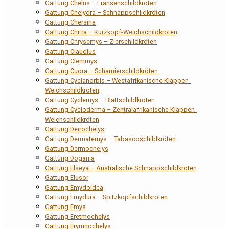
Gattung Chelus – Fransenschildkröten
Gattung Chelydra – Schnappschildkröten
Gattung Chersina
Gattung Chitra – Kurzkopf-Weichschildkröten
Gattung Chrysemys – Zierschildkröten
Gattung Claudius
Gattung Clemmys
Gattung Cuora – Scharnierschildkröten
Gattung Cyclanorbis – Westafrikanische Klappen-
Weichschildkröten
Gattung Cyclemys – Blattschildkröten
Gattung Cycloderma – Zentralafrikanische Klappen-
Weichschildkröten
Gattung Deirochelys
Gattung Dermatemys – Tabascoschildkröten
Gattung Dermochelys
Gattung Dogania
Gattung Elseya – Australische Schnappschildkröten
Gattung Elusor
Gattung Emydoidea
Gattung Emydura – Spitzkopfschildkröten
Gattung Emys
Gattung Eretmochelys
Gattung Erymnochelys