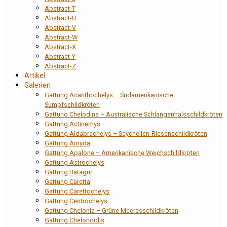
Abstract-T
Abstract-U
Abstract-V
Abstract-W
Abstract-X
Abstract-Y
Abstract-Z
Artikel
Galerien
Gattung Acanthochelys – Südamerikanische
Sumpfschildkröten
Gattung Chelodina – Australische Schlangenhalsschildkröten
Gattung Actinemys
Gattung Aldabrachelys – Seychellen-Riesenschildkröten
Gattung Amyda
Gattung Apalone – Amerikanische Weichschildkröten
Gattung Astrochelys
Gattung Batagur
Gattung Caretta
Gattung Carettochelys
Gattung Centrochelys
Gattung Chelonia – Grüne Meeresschildkröten
Gattung Chelonoidis