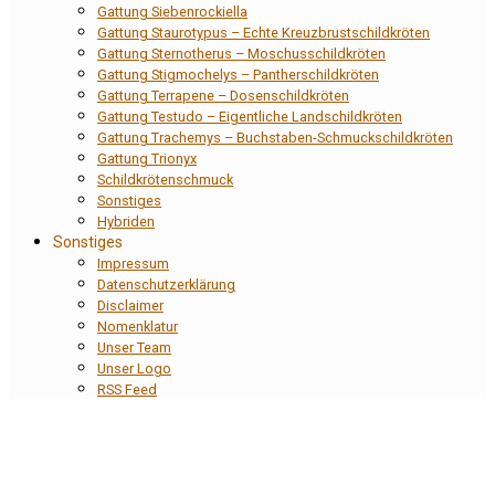
Gattung Siebenrockiella
Gattung Staurotypus – Echte Kreuzbrustschildkröten
Gattung Sternotherus – Moschusschildkröten
Gattung Stigmochelys – Pantherschildkröten
Gattung Terrapene – Dosenschildkröten
Gattung Testudo – Eigentliche Landschildkröten
Gattung Trachemys – Buchstaben-Schmuckschildkröten
Gattung Trionyx
Schildkrötenschmuck
Sonstiges
Hybriden
Sonstiges
Impressum
Datenschutzerklärung
Disclaimer
Nomenklatur
Unser Team
Unser Logo
RSS Feed