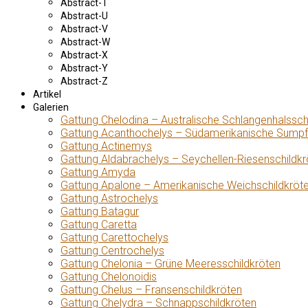
Abstract-T
Abstract-U
Abstract-V
Abstract-W
Abstract-X
Abstract-Y
Abstract-Z
Artikel
Galerien
Gattung Chelodina – Australische Schlangenhalssch
Gattung Acanthochelys – Südamerikanische Sumpf
Gattung Actinemys
Gattung Aldabrachelys – Seychellen-Riesenschildkr
Gattung Amyda
Gattung Apalone – Amerikanische Weichschildkröt
Gattung Astrochelys
Gattung Batagur
Gattung Caretta
Gattung Carettochelys
Gattung Centrochelys
Gattung Chelonia – Grüne Meeresschildkröten
Gattung Chelonoidis
Gattung Chelus – Fransenschildkröten
Gattung Chelydra – Schnappschildkröten