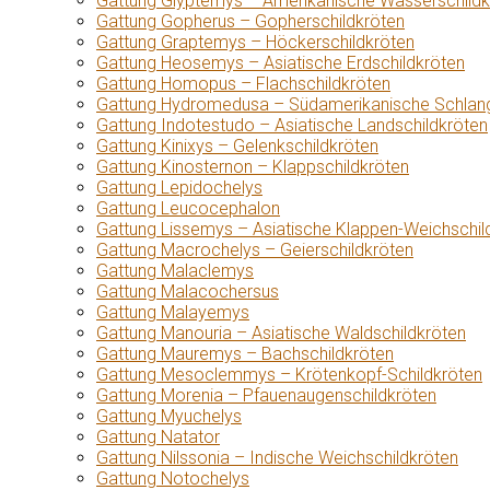
Gattung Glyptemys – Amerikanische Wasserschildk
Gattung Gopherus – Gopherschildkröten
Gattung Graptemys – Höckerschildkröten
Gattung Heosemys – Asiatische Erdschildkröten
Gattung Homopus – Flachschildkröten
Gattung Hydromedusa – Südamerikanische Schlang
Gattung Indotestudo – Asiatische Landschildkröten
Gattung Kinixys – Gelenkschildkröten
Gattung Kinosternon – Klappschildkröten
Gattung Lepidochelys
Gattung Leucocephalon
Gattung Lissemys – Asiatische Klappen-Weichschil
Gattung Macrochelys – Geierschildkröten
Gattung Malaclemys
Gattung Malacochersus
Gattung Malayemys
Gattung Manouria – Asiatische Waldschildkröten
Gattung Mauremys – Bachschildkröten
Gattung Mesoclemmys – Krötenkopf-Schildkröten
Gattung Morenia – Pfauenaugenschildkröten
Gattung Myuchelys
Gattung Natator
Gattung Nilssonia – Indische Weichschildkröten
Gattung Notochelys