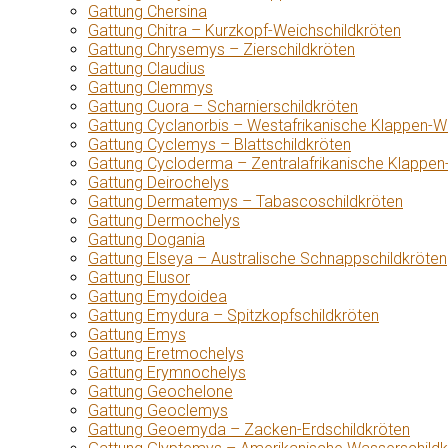
Gattung Chersina
Gattung Chitra – Kurzkopf-Weichschildkröten
Gattung Chrysemys – Zierschildkröten
Gattung Claudius
Gattung Clemmys
Gattung Cuora – Scharnierschildkröten
Gattung Cyclanorbis – Westafrikanische Klappen-W
Gattung Cyclemys – Blattschildkröten
Gattung Cycloderma – Zentralafrikanische Klappen
Gattung Deirochelys
Gattung Dermatemys – Tabascoschildkröten
Gattung Dermochelys
Gattung Dogania
Gattung Elseya – Australische Schnappschildkröten
Gattung Elusor
Gattung Emydoidea
Gattung Emydura – Spitzkopfschildkröten
Gattung Emys
Gattung Eretmochelys
Gattung Erymnochelys
Gattung Geochelone
Gattung Geoclemys
Gattung Geoemyda – Zacken-Erdschildkröten