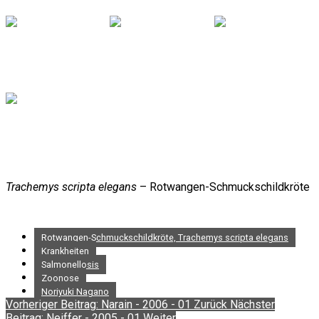
Trachemys scripta elegans
– Rotwangen-Schmuckschildkröte
Rotwangen-Schmuckschildkröte, Trachemys scripta elegans
Krankheiten
Salmonellosis
Zoonose
Noriyuki Nagano
Vorheriger Beitrag: Narain - 2006 - 01
Zurück
Nächster
Beitrag: Neiffer - 2005 - 01
Weiter