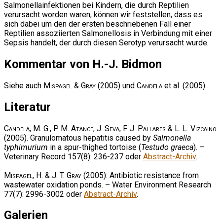
Salmonellainfektionen bei Kindern, die durch Reptilien
verursacht worden waren, können wir feststellen, dass es
sich dabei um den der ersten beschriebenen Fall einer
Reptilien assoziierten Salmonellosis in Verbindung mit einer
Sepsis handelt, der durch diesen Serotyp verursacht wurde.
Kommentar von H.-J. Bidmon
Siehe auch
Mispagel & Gray
(2005) und
Candela
et al. (2005).
Literatur
Candela, M. G., P. M. Atance, J. Seva, F. J. Pallares & L. L. Vizcaino
(2005). Granulomatous hepatitis caused by
Salmonella
typhimurium
in a spur-thighed tortoise (
Testudo graeca
). –
Veterinary Record 157(8): 236-237 oder
Abstract-Archiv
.
Mispagel, H. & J. T. Gray
(2005): Antibiotic resistance from
wastewater oxidation ponds. – Water Environment Research
77(7): 2996-3002 oder
Abstract-Archiv
.
Galerien