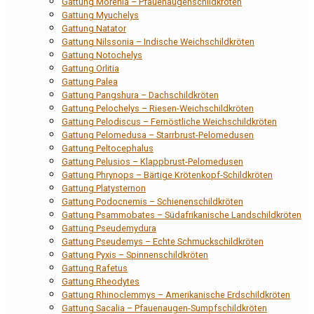
Gattung Morenia – Pfauenaugenschildkröten
Gattung Myuchelys
Gattung Natator
Gattung Nilssonia – Indische Weichschildkröten
Gattung Notochelys
Gattung Orlitia
Gattung Palea
Gattung Pangshura – Dachschildkröten
Gattung Pelochelys – Riesen-Weichschildkröten
Gattung Pelodiscus – Fernöstliche Weichschildkröten
Gattung Pelomedusa – Starrbrust-Pelomedusen
Gattung Peltocephalus
Gattung Pelusios – Klappbrust-Pelomedusen
Gattung Phrynops – Bärtige Krötenkopf-Schildkröten
Gattung Platysternon
Gattung Podocnemis – Schienenschildkröten
Gattung Psammobates – Südafrikanische Landschildkröten
Gattung Pseudemydura
Gattung Pseudemys – Echte Schmuckschildkröten
Gattung Pyxis – Spinnenschildkröten
Gattung Rafetus
Gattung Rheodytes
Gattung Rhinoclemmys – Amerikanische Erdschildkröten
Gattung Sacalia – Pfauenaugen-Sumpfschildkröten