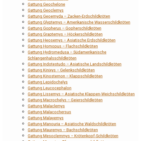
Gattung Geochelone
Gattung Geoclemys
Gattung Geoemyda – Zacken-Erdschildkröten
Gattung Glyptemys – Amerikanische Wasserschildkröten
Gattung Gopherus – Gopherschildkröten
Gattung Graptemys – Höckerschildkröten
Gattung Heosemys – Asiatische Erdschildkröten
Gattung Homopus – Flachschildkröten
Gattung Hydromedusa – Südamerikanische
Schlangenhalsschildkröten
Gattung Indotestudo – Asiatische Landschildkröten
Gattung Kinixys – Gelenkschildkröten
Gattung Kinosternon – Klappschildkröten
Gattung Lepidochelys
Gattung Leucocephalon
Gattung Lissemys – Asiatische Klappen-Weichschildkröten
Gattung Macrochelys – Geierschildkröten
Gattung Malaclemys
Gattung Malacochersus
Gattung Malayemys
Gattung Manouria – Asiatische Waldschildkröten
Gattung Mauremys – Bachschildkröten
Gattung Mesoclemmys – Krötenkopf-Schildkröten