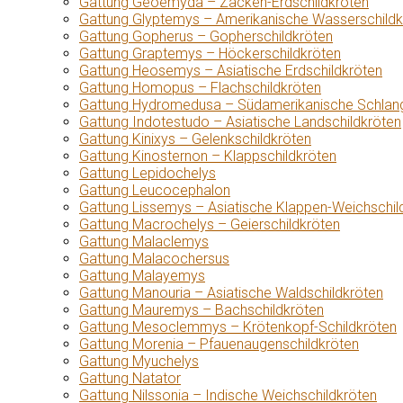
Gattung Geoemyda – Zacken-Erdschildkröten
Gattung Glyptemys – Amerikanische Wasserschildk
Gattung Gopherus – Gopherschildkröten
Gattung Graptemys – Höckerschildkröten
Gattung Heosemys – Asiatische Erdschildkröten
Gattung Homopus – Flachschildkröten
Gattung Hydromedusa – Südamerikanische Schlang
Gattung Indotestudo – Asiatische Landschildkröten
Gattung Kinixys – Gelenkschildkröten
Gattung Kinosternon – Klappschildkröten
Gattung Lepidochelys
Gattung Leucocephalon
Gattung Lissemys – Asiatische Klappen-Weichschil
Gattung Macrochelys – Geierschildkröten
Gattung Malaclemys
Gattung Malacochersus
Gattung Malayemys
Gattung Manouria – Asiatische Waldschildkröten
Gattung Mauremys – Bachschildkröten
Gattung Mesoclemmys – Krötenkopf-Schildkröten
Gattung Morenia – Pfauenaugenschildkröten
Gattung Myuchelys
Gattung Natator
Gattung Nilssonia – Indische Weichschildkröten