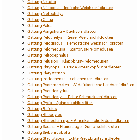
Gattung Natator
Gattung Nilssonia – Indische Weichschildkröten
Gattung Notochelys
Gattung Orlitia
Gattung Palea
Gattung Pangshura – Dachschildkröten
Gattung Pelochelys – Riesen-Weichschildkröten
Gattung Pelodiscus – Fernöstliche Weichschildkröten
Gattung Pelomedusa – Starrbrust-Pelomedusen
Gattung Peltocephalus
Gattung Pelusios – Klappbrust-Pelomedusen
Gattung Phrynops – Bärtige Krötenkopf-Schildkröten
Gattung Platysternon
Gattung Podocnemis – Schienenschildkröten
Gattung Psammobates – Südafrikanische Landschildkröten
Gattung Pseudemydura
Gattung Pseudemys – Echte Schmuckschildkröten
Gattung Pyxis – Spinnenschildkröten
Gattung Rafetus
Gattung Rheodytes
Gattung Rhinoclemmys – Amerikanische Erdschildkröten
Gattung Sacalia – Pfauenaugen-Sumpfschildkröten
Gattung Siebenrockiella
Gattung Staurotypus – Echte Kreuzbrustschildkröten