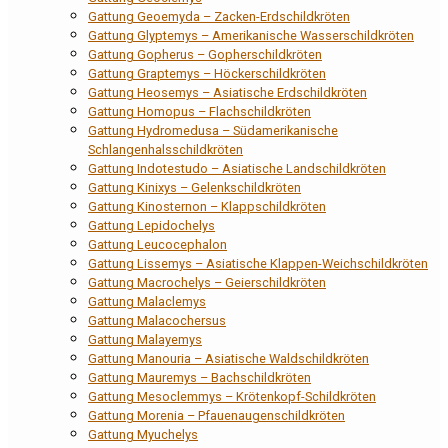
Gattung Geoemyda – Zacken-Erdschildkröten
Gattung Glyptemys – Amerikanische Wasserschildkröten
Gattung Gopherus – Gopherschildkröten
Gattung Graptemys – Höckerschildkröten
Gattung Heosemys – Asiatische Erdschildkröten
Gattung Homopus – Flachschildkröten
Gattung Hydromedusa – Südamerikanische
Schlangenhalsschildkröten
Gattung Indotestudo – Asiatische Landschildkröten
Gattung Kinixys – Gelenkschildkröten
Gattung Kinosternon – Klappschildkröten
Gattung Lepidochelys
Gattung Leucocephalon
Gattung Lissemys – Asiatische Klappen-Weichschildkröten
Gattung Macrochelys – Geierschildkröten
Gattung Malaclemys
Gattung Malacochersus
Gattung Malayemys
Gattung Manouria – Asiatische Waldschildkröten
Gattung Mauremys – Bachschildkröten
Gattung Mesoclemmys – Krötenkopf-Schildkröten
Gattung Morenia – Pfauenaugenschildkröten
Gattung Myuchelys