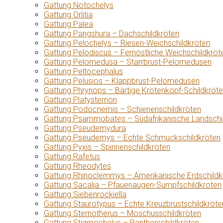
Gattung Notochelys
Gattung Orlitia
Gattung Palea
Gattung Pangshura – Dachschildkröten
Gattung Pelochelys – Riesen-Weichschildkröten
Gattung Pelodiscus – Fernöstliche Weichschildkröt
Gattung Pelomedusa – Starrbrust-Pelomedusen
Gattung Peltocephalus
Gattung Pelusios – Klappbrust-Pelomedusen
Gattung Phrynops – Bärtige Krötenkopf-Schildkröt
Gattung Platysternon
Gattung Podocnemis – Schienenschildkröten
Gattung Psammobates – Südafrikanische Landschi
Gattung Pseudemydura
Gattung Pseudemys – Echte Schmuckschildkröten
Gattung Pyxis – Spinnenschildkröten
Gattung Rafetus
Gattung Rheodytes
Gattung Rhinoclemmys – Amerikanische Erdschildk
Gattung Sacalia – Pfauenaugen-Sumpfschildkröten
Gattung Siebenrockiella
Gattung Staurotypus – Echte Kreuzbrustschildkröte
Gattung Sternotherus – Moschusschildkröten
Gattung Stigmochelys – Pantherschildkröten