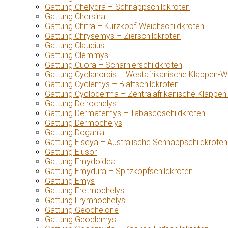
Gattung Chelydra – Schnappschildkröten
Gattung Chersina
Gattung Chitra – Kurzkopf-Weichschildkröten
Gattung Chrysemys – Zierschildkröten
Gattung Claudius
Gattung Clemmys
Gattung Cuora – Scharnierschildkröten
Gattung Cyclanorbis – Westafrikanische Klappen-W
Gattung Cyclemys – Blattschildkröten
Gattung Cycloderma – Zentralafrikanische Klappen
Gattung Deirochelys
Gattung Dermatemys – Tabascoschildkröten
Gattung Dermochelys
Gattung Dogania
Gattung Elseya – Australische Schnappschildkröten
Gattung Elusor
Gattung Emydoidea
Gattung Emydura – Spitzkopfschildkröten
Gattung Emys
Gattung Eretmochelys
Gattung Erymnochelys
Gattung Geochelone
Gattung Geoclemys