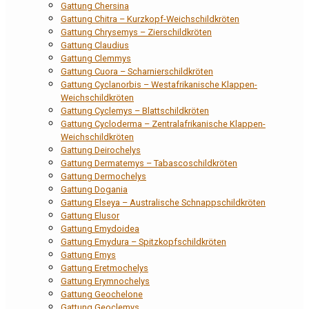
Gattung Chersina
Gattung Chitra – Kurzkopf-Weichschildkröten
Gattung Chrysemys – Zierschildkröten
Gattung Claudius
Gattung Clemmys
Gattung Cuora – Scharnierschildkröten
Gattung Cyclanorbis – Westafrikanische Klappen-
Weichschildkröten
Gattung Cyclemys – Blattschildkröten
Gattung Cycloderma – Zentralafrikanische Klappen-
Weichschildkröten
Gattung Deirochelys
Gattung Dermatemys – Tabascoschildkröten
Gattung Dermochelys
Gattung Dogania
Gattung Elseya – Australische Schnappschildkröten
Gattung Elusor
Gattung Emydoidea
Gattung Emydura – Spitzkopfschildkröten
Gattung Emys
Gattung Eretmochelys
Gattung Erymnochelys
Gattung Geochelone
Gattung Geoclemys