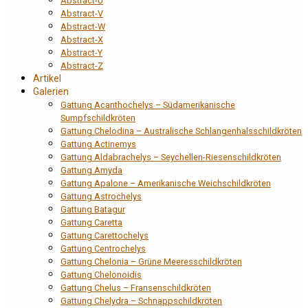
Abstract-U
Abstract-V
Abstract-W
Abstract-X
Abstract-Y
Abstract-Z
Artikel
Galerien
Gattung Acanthochelys – Südamerikanische
Sumpfschildkröten
Gattung Chelodina – Australische Schlangenhalsschildkröten
Gattung Actinemys
Gattung Aldabrachelys – Seychellen-Riesenschildkröten
Gattung Amyda
Gattung Apalone – Amerikanische Weichschildkröten
Gattung Astrochelys
Gattung Batagur
Gattung Caretta
Gattung Carettochelys
Gattung Centrochelys
Gattung Chelonia – Grüne Meeresschildkröten
Gattung Chelonoidis
Gattung Chelus – Fransenschildkröten
Gattung Chelydra – Schnappschildkröten