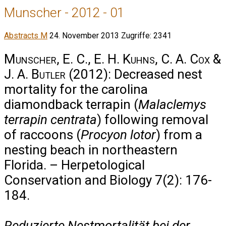
Munscher - 2012 - 01
Abstracts M
24. November 2013
Zugriffe: 2341
Munscher, E. C., E. H. Kuhns, C. A. Cox &
J. A. Butler
(2012): Decreased nest
mortality for the carolina
diamondback terrapin (
Malaclemys
terrapin centrata
) following removal
of raccoons (
Procyon lotor
) from a
nesting beach in northeastern
Florida. – Herpetological
Conservation and Biology 7(2): 176-
184.
Reduzierte Nestmortalität bei der