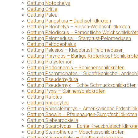
Gattung Notochelys
Gattung Orlitia
Gattung Palea
Gattung Pangshura – Dachschildkröten
Gattung Pelochelys – Riesen-Weichschildkröten
Gattung Pelodiscus – Fernöstliche Weichschildkröt
Gattung Pelomedusa – Starrbrust-Pelomedusen
Gattung Peltocephalus
Gattung Pelusios – Klappbrust-Pelomedusen
Gattung Phrynops – Bärtige Krötenkopf-Schildkröt
Gattung Platysternon
Gattung Podocnemis – Schienenschildkröten
Gattung Psammobates – Südafrikanische Landschi
Gattung Pseudemydura
Gattung Pseudemys – Echte Schmuckschildkröten
Gattung Pyxis – Spinnenschildkröten
Gattung Rafetus
Gattung Rheodytes
Gattung Rhinoclemmys – Amerikanische Erdschildk
Gattung Sacalia – Pfauenaugen-Sumpfschildkröten
Gattung Siebenrockiella
Gattung Staurotypus – Echte Kreuzbrustschildkröte
Gattung Sternotherus – Moschusschildkröten
Gattung Stigmochelys – Pantherschildkröten