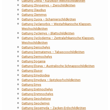
Gattung Chitra – Kurzkopf-Weichschildkröten
Gattung Chrysemys – Zierschildkröten
Gattung Claudius
Gattung Clemmys
Gattung Cuora – Scharnierschildkröten
Gattung Cyclanorbis – Westafrikanische Klappen-
Weichschildkröten
Gattung Cyclemys – Blattschildkröten
Gattung Cycloderma – Zentralafrikanische Klappen-
Weichschildkröten
Gattung Deirochelys
Gattung Dermatemys – Tabascoschildkröten
Gattung Dermochelys
Gattung Dogania
Gattung Elseya – Australische Schnappschildkröten
Gattung Elusor
Gattung Emydoidea
Gattung Emydura – Spitzkopfschildkröten
Gattung Emys
Gattung Eretmochelys
Gattung Erymnochelys
Gattung Geochelone
Gattung Geoclemys
Gattung Geoemyda – Zacken-Erdschildkröten