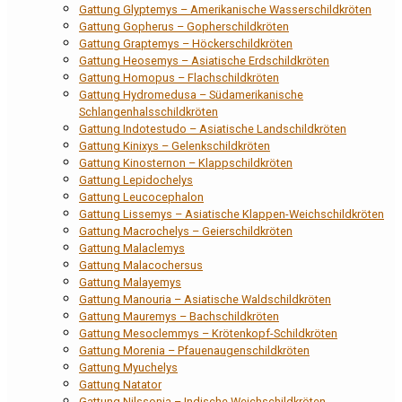
Gattung Glyptemys – Amerikanische Wasserschildkröten
Gattung Gopherus – Gopherschildkröten
Gattung Graptemys – Höckerschildkröten
Gattung Heosemys – Asiatische Erdschildkröten
Gattung Homopus – Flachschildkröten
Gattung Hydromedusa – Südamerikanische
Schlangenhalsschildkröten
Gattung Indotestudo – Asiatische Landschildkröten
Gattung Kinixys – Gelenkschildkröten
Gattung Kinosternon – Klappschildkröten
Gattung Lepidochelys
Gattung Leucocephalon
Gattung Lissemys – Asiatische Klappen-Weichschildkröten
Gattung Macrochelys – Geierschildkröten
Gattung Malaclemys
Gattung Malacochersus
Gattung Malayemys
Gattung Manouria – Asiatische Waldschildkröten
Gattung Mauremys – Bachschildkröten
Gattung Mesoclemmys – Krötenkopf-Schildkröten
Gattung Morenia – Pfauenaugenschildkröten
Gattung Myuchelys
Gattung Natator
Gattung Nilssonia – Indische Weichschildkröten