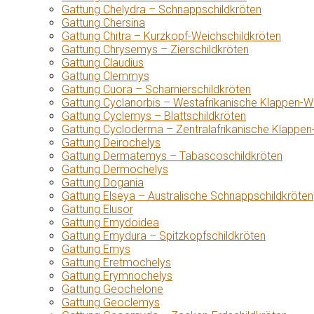
Gattung Chelydra – Schnappschildkröten
Gattung Chersina
Gattung Chitra – Kurzkopf-Weichschildkröten
Gattung Chrysemys – Zierschildkröten
Gattung Claudius
Gattung Clemmys
Gattung Cuora – Scharnierschildkröten
Gattung Cyclanorbis – Westafrikanische Klappen-W
Gattung Cyclemys – Blattschildkröten
Gattung Cycloderma – Zentralafrikanische Klappen
Gattung Deirochelys
Gattung Dermatemys – Tabascoschildkröten
Gattung Dermochelys
Gattung Dogania
Gattung Elseya – Australische Schnappschildkröten
Gattung Elusor
Gattung Emydoidea
Gattung Emydura – Spitzkopfschildkröten
Gattung Emys
Gattung Eretmochelys
Gattung Erymnochelys
Gattung Geochelone
Gattung Geoclemys