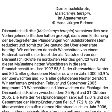
Diamantschildkröte,
Malaclemys terrapin
,
im Aquaterrarium
© Hans-Jürgen Bidmon
Diamantschildkröte (
Malaclemys terrapin
) verantwortlich sein.
Vorhergehende Studien hatten gezeigt, dass eine Entfernung
der Beutegreifer die Plünderungen von Schildkrötennestern
reduziert und somit zur Steigerung der Überlebensrate
beiträgt. Wir entfernten deshalb Waschbären von einem
Küstenabschnitt einer Insel, der als Niststrand von der
Diamantschildkröte im nordosten Floridas genutzt wird. Vor
dieser Maßnahme hatten Waschbären in diesem
Strandabschnitt im Jahr 1997 53,5 % der überwachten Nester
und 80 % aller gefundenen Nester sowie im Jahr 2000 50,9 %
der überwachten und 76 % aller gefundenen Nester zerstört.
Wir entfernten zwischen Februar und September 2005
insgesamt 29 Waschbären und überwachten die Eiablage der
Diamantschildkröten zwischen dem 25 April und 31 Oktober
2005. Die Rate der Nestplünderungen sank auf 12,0 % und die
Gesamtrate der Nestplünderungen fiel auf 17,2 % ab. Wir
überwachten daraufhin diesen Niststrand auch im Jahr 2006,
ohne vorher nochmals Prädatoren zu entfernen, wobei die auf