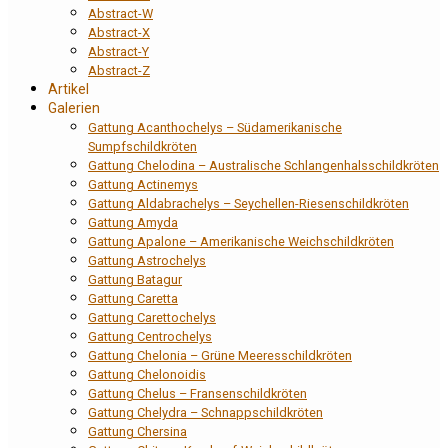
Abstract-W
Abstract-X
Abstract-Y
Abstract-Z
Artikel
Galerien
Gattung Acanthochelys – Südamerikanische
Sumpfschildkröten
Gattung Chelodina – Australische Schlangenhalsschildkröten
Gattung Actinemys
Gattung Aldabrachelys – Seychellen-Riesenschildkröten
Gattung Amyda
Gattung Apalone – Amerikanische Weichschildkröten
Gattung Astrochelys
Gattung Batagur
Gattung Caretta
Gattung Carettochelys
Gattung Centrochelys
Gattung Chelonia – Grüne Meeresschildkröten
Gattung Chelonoidis
Gattung Chelus – Fransenschildkröten
Gattung Chelydra – Schnappschildkröten
Gattung Chersina