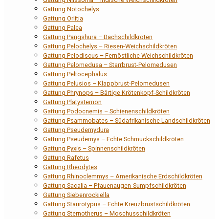
Gattung Notochelys
Gattung Orlitia
Gattung Palea
Gattung Pangshura – Dachschildkröten
Gattung Pelochelys – Riesen-Weichschildkröten
Gattung Pelodiscus – Fernöstliche Weichschildkröten
Gattung Pelomedusa – Starrbrust-Pelomedusen
Gattung Peltocephalus
Gattung Pelusios – Klappbrust-Pelomedusen
Gattung Phrynops – Bärtige Krötenkopf-Schildkröten
Gattung Platysternon
Gattung Podocnemis – Schienenschildkröten
Gattung Psammobates – Südafrikanische Landschildkröten
Gattung Pseudemydura
Gattung Pseudemys – Echte Schmuckschildkröten
Gattung Pyxis – Spinnenschildkröten
Gattung Rafetus
Gattung Rheodytes
Gattung Rhinoclemmys – Amerikanische Erdschildkröten
Gattung Sacalia – Pfauenaugen-Sumpfschildkröten
Gattung Siebenrockiella
Gattung Staurotypus – Echte Kreuzbrustschildkröten
Gattung Sternotherus – Moschusschildkröten