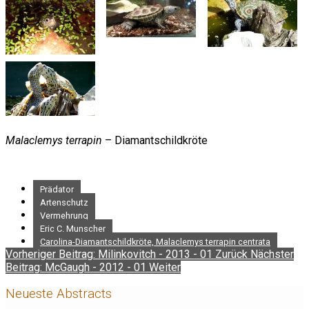
Malaclemys terrapin
– Diamantschildkröte
Prädator
Artenschutz
Vermehrung
Eric C. Munscher
Carolina-Diamantschildkröte, Malaclemys terrapin centrata
Vorheriger Beitrag: Milinkovitch - 2013 - 01
Zurück
Nächster
Beitrag: McGaugh - 2012 - 01
Weiter
Neueste Abstracts