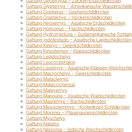
Gattung Geoemyda – Zacken-Erdschildkröten
Gattung Glyptemys – Amerikanische Wasserschildk
Gattung Gopherus – Gopherschildkröten
Gattung Graptemys – Höckerschildkröten
Gattung Heosemys – Asiatische Erdschildkröten
Gattung Homopus – Flachschildkröten
Gattung Hydromedusa – Südamerikanische Schlang
Gattung Indotestudo – Asiatische Landschildkröten
Gattung Kinixys – Gelenkschildkröten
Gattung Kinosternon – Klappschildkröten
Gattung Lepidochelys
Gattung Leucocephalon
Gattung Lissemys – Asiatische Klappen-Weichschil
Gattung Macrochelys – Geierschildkröten
Gattung Malaclemys
Gattung Malacochersus
Gattung Malayemys
Gattung Manouria – Asiatische Waldschildkröten
Gattung Mauremys – Bachschildkröten
Gattung Mesoclemmys – Krötenkopf-Schildkröten
Gattung Morenia – Pfauenaugenschildkröten
Gattung Myuchelys
Gattung Natator
Gattung Nilssonia – Indische Weichschildkröten