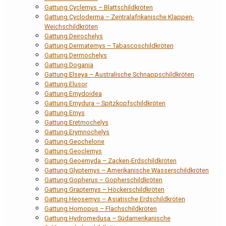
Gattung Cyclemys – Blattschildkröten
Gattung Cycloderma – Zentralafrikanische Klappen-
Weichschildkröten
Gattung Deirochelys
Gattung Dermatemys – Tabascoschildkröten
Gattung Dermochelys
Gattung Dogania
Gattung Elseya – Australische Schnappschildkröten
Gattung Elusor
Gattung Emydoidea
Gattung Emydura – Spitzkopfschildkröten
Gattung Emys
Gattung Eretmochelys
Gattung Erymnochelys
Gattung Geochelone
Gattung Geoclemys
Gattung Geoemyda – Zacken-Erdschildkröten
Gattung Glyptemys – Amerikanische Wasserschildkröten
Gattung Gopherus – Gopherschildkröten
Gattung Graptemys – Höckerschildkröten
Gattung Heosemys – Asiatische Erdschildkröten
Gattung Homopus – Flachschildkröten
Gattung Hydromedusa – Südamerikanische