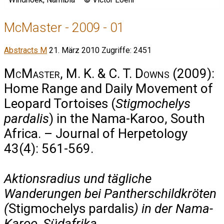
McMaster - 2009 - 01
Abstracts M
21. März 2010
Zugriffe: 2451
McMaster, M. K. & C. T. Downs
(2009):
Home Range and Daily Movement of
Leopard Tortoises (
Stigmochelys
pardalis
) in the Nama-Karoo, South
Africa. – Journal of Herpetology
43(4): 561-569.
Aktionsradius und tägliche
Wanderungen bei Pantherschildkröten
(
Stigmochelys pardalis
) in der Nama-
Karoo, Südafrika.