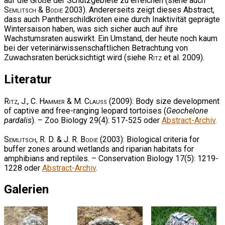
auf die Größe der Schutzgebiete zu erreichen (siehe auch
Semlitsch & Bodie
2003). Andererseits zeigt dieses Abstract,
dass auch Pantherschildkröten eine durch Inaktivität geprägte
Wintersaison haben, was sich sicher auch auf ihre
Wachstumsraten auswirkt. Ein Umstand, der heute noch kaum
bei der veterinärwissenschaftlichen Betrachtung von
Zuwachsraten berücksichtigt wird (siehe
Ritz
et al. 2009).
Literatur
Ritz, J., C. Hammer & M. Clauss
(2009): Body size development
of captive and free-ranging leopard tortoises (
Geochelone
pardalis
). – Zoo Biology 29(4): 517-525 oder
Abstract-Archiv
.
Semlitsch, R. D. & J. R. Bodie
(2003): Biological criteria for
buffer zones around wetlands and riparian habitats for
amphibians and reptiles. – Conservation Biology 17(5): 1219-
1228 oder
Abstract-Archiv
.
Galerien