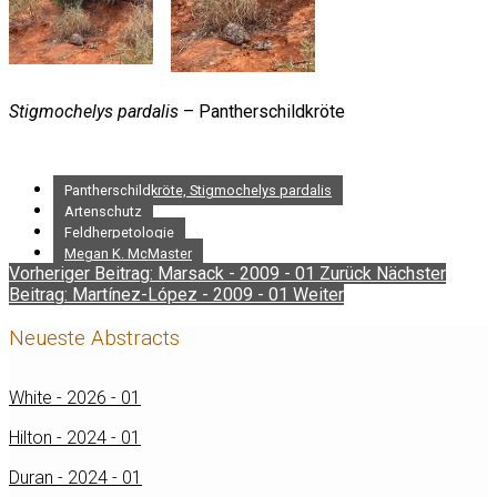
Stigmochelys pardalis
– Pantherschildkröte
Pantherschildkröte, Stigmochelys pardalis
Artenschutz
Feldherpetologie
Megan K. McMaster
Vorheriger Beitrag: Marsack - 2009 - 01
Zurück
Nächster
Beitrag: Martínez-López - 2009 - 01
Weiter
Neueste Abstracts
White - 2026 - 01
Hilton - 2024 - 01
Duran - 2024 - 01