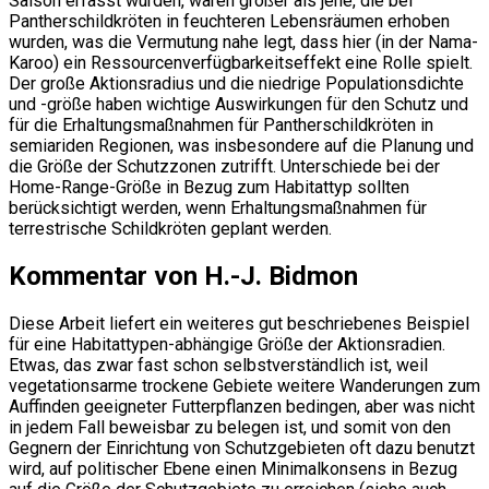
Saison erfasst wurden, waren größer als jene, die bei
Pantherschildkröten in feuchteren Lebensräumen erhoben
wurden, was die Vermutung nahe legt, dass hier (in der Nama-
Karoo) ein Ressourcenverfügbarkeitseffekt eine Rolle spielt.
Der große Aktionsradius und die niedrige Populationsdichte
und -größe haben wichtige Auswirkungen für den Schutz und
für die Erhaltungsmaßnahmen für Pantherschildkröten in
semiariden Regionen, was insbesondere auf die Planung und
die Größe der Schutzzonen zutrifft. Unterschiede bei der
Home-Range-Größe in Bezug zum Habitattyp sollten
berücksichtigt werden, wenn Erhaltungsmaßnahmen für
terrestrische Schildkröten geplant werden.
Kommentar von H.-J. Bidmon
Diese Arbeit liefert ein weiteres gut beschriebenes Beispiel
für eine Habitattypen-abhängige Größe der Aktionsradien.
Etwas, das zwar fast schon selbstverständlich ist, weil
vegetationsarme trockene Gebiete weitere Wanderungen zum
Auffinden geeigneter Futterpflanzen bedingen, aber was nicht
in jedem Fall beweisbar zu belegen ist, und somit von den
Gegnern der Einrichtung von Schutzgebieten oft dazu benutzt
wird, auf politischer Ebene einen Minimalkonsens in Bezug