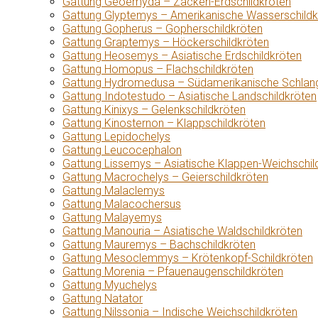
Gattung Geoemyda – Zacken-Erdschildkröten
Gattung Glyptemys – Amerikanische Wasserschildk
Gattung Gopherus – Gopherschildkröten
Gattung Graptemys – Höckerschildkröten
Gattung Heosemys – Asiatische Erdschildkröten
Gattung Homopus – Flachschildkröten
Gattung Hydromedusa – Südamerikanische Schlang
Gattung Indotestudo – Asiatische Landschildkröten
Gattung Kinixys – Gelenkschildkröten
Gattung Kinosternon – Klappschildkröten
Gattung Lepidochelys
Gattung Leucocephalon
Gattung Lissemys – Asiatische Klappen-Weichschil
Gattung Macrochelys – Geierschildkröten
Gattung Malaclemys
Gattung Malacochersus
Gattung Malayemys
Gattung Manouria – Asiatische Waldschildkröten
Gattung Mauremys – Bachschildkröten
Gattung Mesoclemmys – Krötenkopf-Schildkröten
Gattung Morenia – Pfauenaugenschildkröten
Gattung Myuchelys
Gattung Natator
Gattung Nilssonia – Indische Weichschildkröten