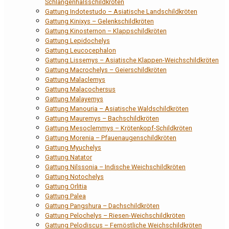
Schlangenhalsschildkröten
Gattung Indotestudo – Asiatische Landschildkröten
Gattung Kinixys – Gelenkschildkröten
Gattung Kinosternon – Klappschildkröten
Gattung Lepidochelys
Gattung Leucocephalon
Gattung Lissemys – Asiatische Klappen-Weichschildkröten
Gattung Macrochelys – Geierschildkröten
Gattung Malaclemys
Gattung Malacochersus
Gattung Malayemys
Gattung Manouria – Asiatische Waldschildkröten
Gattung Mauremys – Bachschildkröten
Gattung Mesoclemmys – Krötenkopf-Schildkröten
Gattung Morenia – Pfauenaugenschildkröten
Gattung Myuchelys
Gattung Natator
Gattung Nilssonia – Indische Weichschildkröten
Gattung Notochelys
Gattung Orlitia
Gattung Palea
Gattung Pangshura – Dachschildkröten
Gattung Pelochelys – Riesen-Weichschildkröten
Gattung Pelodiscus – Fernöstliche Weichschildkröten