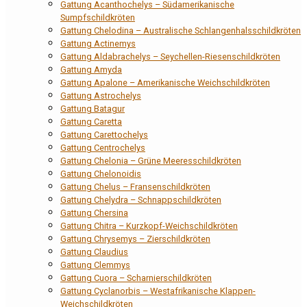
Gattung Acanthochelys – Südamerikanische
Sumpfschildkröten
Gattung Chelodina – Australische Schlangenhalsschildkröten
Gattung Actinemys
Gattung Aldabrachelys – Seychellen-Riesenschildkröten
Gattung Amyda
Gattung Apalone – Amerikanische Weichschildkröten
Gattung Astrochelys
Gattung Batagur
Gattung Caretta
Gattung Carettochelys
Gattung Centrochelys
Gattung Chelonia – Grüne Meeresschildkröten
Gattung Chelonoidis
Gattung Chelus – Fransenschildkröten
Gattung Chelydra – Schnappschildkröten
Gattung Chersina
Gattung Chitra – Kurzkopf-Weichschildkröten
Gattung Chrysemys – Zierschildkröten
Gattung Claudius
Gattung Clemmys
Gattung Cuora – Scharnierschildkröten
Gattung Cyclanorbis – Westafrikanische Klappen-
Weichschildkröten