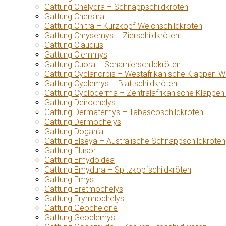
Gattung Chelydra – Schnappschildkröten
Gattung Chersina
Gattung Chitra – Kurzkopf-Weichschildkröten
Gattung Chrysemys – Zierschildkröten
Gattung Claudius
Gattung Clemmys
Gattung Cuora – Scharnierschildkröten
Gattung Cyclanorbis – Westafrikanische Klappen-W
Gattung Cyclemys – Blattschildkröten
Gattung Cycloderma – Zentralafrikanische Klappen
Gattung Deirochelys
Gattung Dermatemys – Tabascoschildkröten
Gattung Dermochelys
Gattung Dogania
Gattung Elseya – Australische Schnappschildkröten
Gattung Elusor
Gattung Emydoidea
Gattung Emydura – Spitzkopfschildkröten
Gattung Emys
Gattung Eretmochelys
Gattung Erymnochelys
Gattung Geochelone
Gattung Geoclemys