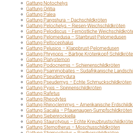
Gattung Notochelys
Gattung Orlitia
Gattung Palea
Gattung Pangshura – Dachschildkröten
Gattung Pelochelys – Riesen-Weichschildkröten
Gattung Pelodiscus – Fernöstliche Weichschildkröt
Gattung Pelomedusa – Starrbrust-Pelomedusen
Gattung Peltocephalus
Gattung Pelusios – Klappbrust-Pelomedusen
Gattung Phrynops – Bärtige Krötenkopf-Schildkröt
Gattung Platysternon
Gattung Podocnemis – Schienenschildkröten
Gattung Psammobates – Südafrikanische Landschi
Gattung Pseudemydura
Gattung Pseudemys – Echte Schmuckschildkröten
Gattung Pyxis – Spinnenschildkröten
Gattung Rafetus
Gattung Rheodytes
Gattung Rhinoclemmys – Amerikanische Erdschildk
Gattung Sacalia – Pfauenaugen-Sumpfschildkröten
Gattung Siebenrockiella
Gattung Staurotypus – Echte Kreuzbrustschildkröte
Gattung Sternotherus – Moschusschildkröten
Gattung Stigmochelys – Pantherschildkröten