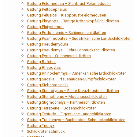
Gattung Pelomedusa – Starrbrust-Pelomedusen
Gattung Peltocephalus
Gattung Pelusios – Klappbrust-Pelomedusen
Gattung Phrynops – Bärtige Krötenkopf-Schildkröten
Gattung Platysternon
Gattung Podocnemis – Schienenschildkröten
Gattung Psammobates – Südafrikanische Landschildkröten
Gattung Pseudemydura
Gattung Pseudemys – Echte Schmuckschildkröten
Gattung Pyxis – Spinnenschildkröten
Gattung Rafetus
Gattung Rheodytes
Gattung Rhinoclemmys – Amerikanische Erdschildkröten
Gattung Sacalia – Pfauenaugen-Sumpfschildkröten
Gattung Siebenrockiella
Gattung Staurotypus – Echte Kreuzbrustschildkröten
Gattung Sternotherus – Moschusschildkröten
Gattung Stigmochelys – Pantherschildkröten
Gattung Terrapene – Dosenschildkröten
Gattung Testudo – Eigentliche Landschildkröten
Gattung Trachemys – Buchstaben-Schmuckschildkröten
Gattung Trionyx
Schildkrötenschmuck