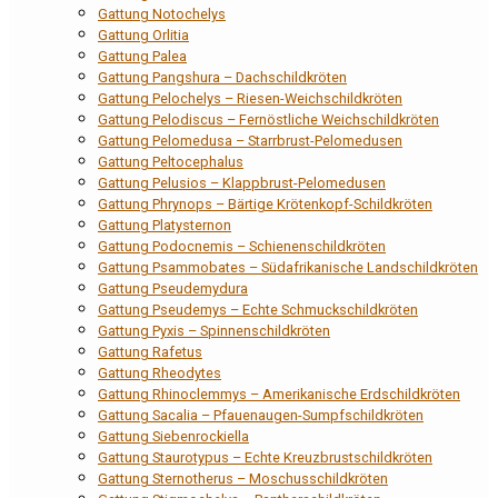
Gattung Notochelys
Gattung Orlitia
Gattung Palea
Gattung Pangshura – Dachschildkröten
Gattung Pelochelys – Riesen-Weichschildkröten
Gattung Pelodiscus – Fernöstliche Weichschildkröten
Gattung Pelomedusa – Starrbrust-Pelomedusen
Gattung Peltocephalus
Gattung Pelusios – Klappbrust-Pelomedusen
Gattung Phrynops – Bärtige Krötenkopf-Schildkröten
Gattung Platysternon
Gattung Podocnemis – Schienenschildkröten
Gattung Psammobates – Südafrikanische Landschildkröten
Gattung Pseudemydura
Gattung Pseudemys – Echte Schmuckschildkröten
Gattung Pyxis – Spinnenschildkröten
Gattung Rafetus
Gattung Rheodytes
Gattung Rhinoclemmys – Amerikanische Erdschildkröten
Gattung Sacalia – Pfauenaugen-Sumpfschildkröten
Gattung Siebenrockiella
Gattung Staurotypus – Echte Kreuzbrustschildkröten
Gattung Sternotherus – Moschusschildkröten