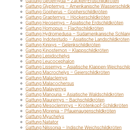
Gattung Geoemyda – Zacken-Erdschildkröten
Gattung Glyptemys – Amerikanische Wasserschildk
Gattung Gopherus – Gopherschildkröten
Gattung Graptemys – Höckerschildkröten
Gattung Heosemys – Asiatische Erdschildkröten
Gattung Homopus – Flachschildkröten
Gattung Hydromedusa – Südamerikanische Schlang
Gattung Indotestudo – Asiatische Landschildkröten
Gattung Kinixys – Gelenkschildkröten
Gattung Kinosternon – Klappschildkröten
Gattung Lepidochelys
Gattung Leucocephalon
Gattung Lissemys – Asiatische Klappen-Weichschil
Gattung Macrochelys – Geierschildkröten
Gattung Malaclemys
Gattung Malacochersus
Gattung Malayemys
Gattung Manouria – Asiatische Waldschildkröten
Gattung Mauremys – Bachschildkröten
Gattung Mesoclemmys – Krötenkopf-Schildkröten
Gattung Morenia – Pfauenaugenschildkröten
Gattung Myuchelys
Gattung Natator
Gattung Nilssonia – Indische Weichschildkröten