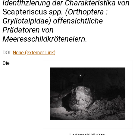
Identifizierung der Charakteristika von
Scapteriscus
spp. (Orthoptera :
Gryllotalpidae) offensichtliche
Prädatoren von
Meeresschildkröteneiern.
DOI:
None (externer Link)
Die