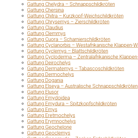
Gattung Chelydra – Schnappschildkröten
Gattung Chersina
Gattung Chitra – Kurzkopf-Weichschildkröten
Gattung Chrysemys – Zierschildkröten
Gattung Claudius
Gattung Clemmys
Gattung Cuora – Scharnierschildkröten
Gattung Cyclanorbis – Westafrikanische Klappen-W
Gattung Cyclemys – Blattschildkröten
Gattung Cycloderma – Zentralafrikanische Klappen
Gattung Deirochelys
Gattung Dermatemys – Tabascoschildkröten
Gattung Dermochelys
Gattung Dogania
Gattung Elseya – Australische Schnappschildkröten
Gattung Elusor
Gattung Emydoidea
Gattung Emydura – Spitzkopfschildkröten
Gattung Emys
Gattung Eretmochelys
Gattung Erymnochelys
Gattung Geochelone
Gattung Geoclemys