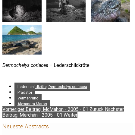
Dermochelys coriacea
– Lederschildkröte
Lederschildkröte, Dermochelys coriacea
Prädator
Vermehrung
Alexandra Maros
Vorheriger Beitrag: McMahon - 2005 - 01
Zurück
Nächster
Beitrag: Merchán - 2005 - 01
Weiter
Neueste Abstracts