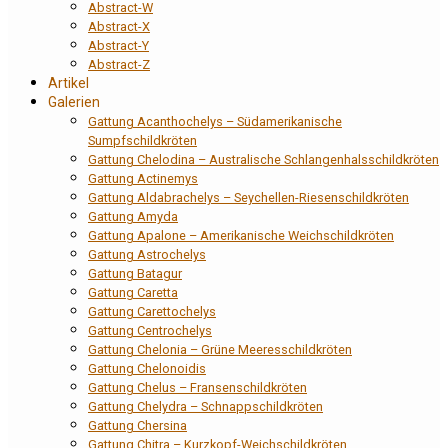
Abstract-W
Abstract-X
Abstract-Y
Abstract-Z
Artikel
Galerien
Gattung Acanthochelys – Südamerikanische
Sumpfschildkröten
Gattung Chelodina – Australische Schlangenhalsschildkröten
Gattung Actinemys
Gattung Aldabrachelys – Seychellen-Riesenschildkröten
Gattung Amyda
Gattung Apalone – Amerikanische Weichschildkröten
Gattung Astrochelys
Gattung Batagur
Gattung Caretta
Gattung Carettochelys
Gattung Centrochelys
Gattung Chelonia – Grüne Meeresschildkröten
Gattung Chelonoidis
Gattung Chelus – Fransenschildkröten
Gattung Chelydra – Schnappschildkröten
Gattung Chersina
Gattung Chitra – Kurzkopf-Weichschildkröten