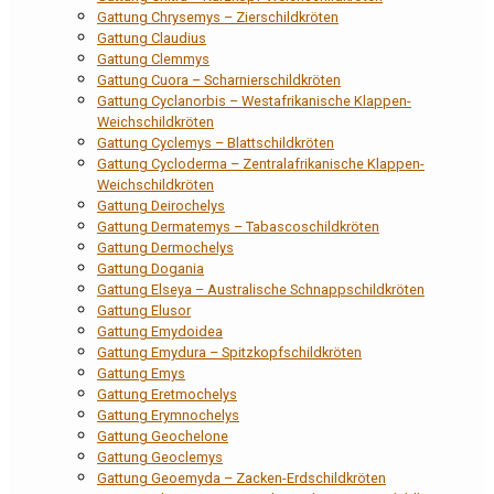
Gattung Chrysemys – Zierschildkröten
Gattung Claudius
Gattung Clemmys
Gattung Cuora – Scharnierschildkröten
Gattung Cyclanorbis – Westafrikanische Klappen-
Weichschildkröten
Gattung Cyclemys – Blattschildkröten
Gattung Cycloderma – Zentralafrikanische Klappen-
Weichschildkröten
Gattung Deirochelys
Gattung Dermatemys – Tabascoschildkröten
Gattung Dermochelys
Gattung Dogania
Gattung Elseya – Australische Schnappschildkröten
Gattung Elusor
Gattung Emydoidea
Gattung Emydura – Spitzkopfschildkröten
Gattung Emys
Gattung Eretmochelys
Gattung Erymnochelys
Gattung Geochelone
Gattung Geoclemys
Gattung Geoemyda – Zacken-Erdschildkröten