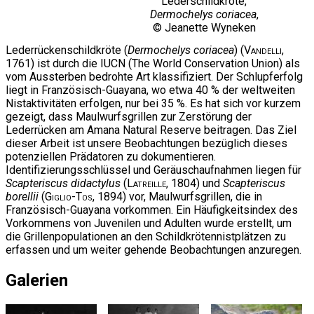
Lederschildkröte,
Dermochelys coriacea
,
© Jeanette Wyneken
Lederrückenschildkröte (
Dermochelys coriacea
) (
Vandelli
,
1761) ist durch die IUCN (The World Conservation Union) als
vom Aussterben bedrohte Art klassifiziert. Der Schlupferfolg
liegt in Französisch-Guayana, wo etwa 40 % der weltweiten
Nistaktivitäten erfolgen, nur bei 35 %. Es hat sich vor kurzem
gezeigt, dass Maulwurfsgrillen zur Zerstörung der
Lederrücken am Amana Natural Reserve beitragen. Das Ziel
dieser Arbeit ist unsere Beobachtungen bezüglich dieses
potenziellen Prädatoren zu dokumentieren.
Identifizierungsschlüssel und Geräuschaufnahmen liegen für
Scapteriscus didactylus
(
Latreille
, 1804) und
Scapteriscus
borellii
(
Giglio-Tos
, 1894) vor, Maulwurfsgrillen, die in
Französisch-Guayana vorkommen. Ein Häufigkeitsindex des
Vorkommens von Juvenilen und Adulten wurde erstellt, um
die Grillenpopulationen an den Schildkrötennistplätzen zu
erfassen und um weiter gehende Beobachtungen anzuregen.
Galerien