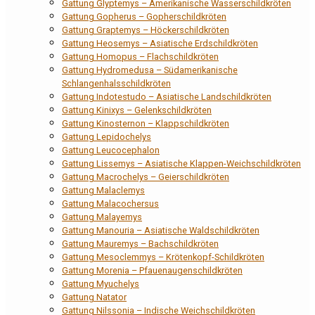
Gattung Glyptemys – Amerikanische Wasserschildkröten
Gattung Gopherus – Gopherschildkröten
Gattung Graptemys – Höckerschildkröten
Gattung Heosemys – Asiatische Erdschildkröten
Gattung Homopus – Flachschildkröten
Gattung Hydromedusa – Südamerikanische
Schlangenhalsschildkröten
Gattung Indotestudo – Asiatische Landschildkröten
Gattung Kinixys – Gelenkschildkröten
Gattung Kinosternon – Klappschildkröten
Gattung Lepidochelys
Gattung Leucocephalon
Gattung Lissemys – Asiatische Klappen-Weichschildkröten
Gattung Macrochelys – Geierschildkröten
Gattung Malaclemys
Gattung Malacochersus
Gattung Malayemys
Gattung Manouria – Asiatische Waldschildkröten
Gattung Mauremys – Bachschildkröten
Gattung Mesoclemmys – Krötenkopf-Schildkröten
Gattung Morenia – Pfauenaugenschildkröten
Gattung Myuchelys
Gattung Natator
Gattung Nilssonia – Indische Weichschildkröten