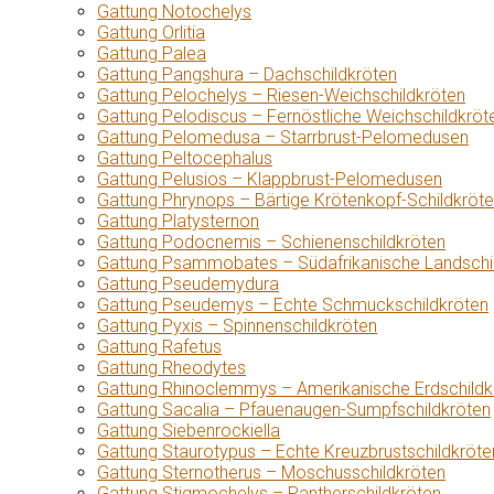
Gattung Notochelys
Gattung Orlitia
Gattung Palea
Gattung Pangshura – Dachschildkröten
Gattung Pelochelys – Riesen-Weichschildkröten
Gattung Pelodiscus – Fernöstliche Weichschildkröt
Gattung Pelomedusa – Starrbrust-Pelomedusen
Gattung Peltocephalus
Gattung Pelusios – Klappbrust-Pelomedusen
Gattung Phrynops – Bärtige Krötenkopf-Schildkröt
Gattung Platysternon
Gattung Podocnemis – Schienenschildkröten
Gattung Psammobates – Südafrikanische Landschi
Gattung Pseudemydura
Gattung Pseudemys – Echte Schmuckschildkröten
Gattung Pyxis – Spinnenschildkröten
Gattung Rafetus
Gattung Rheodytes
Gattung Rhinoclemmys – Amerikanische Erdschildk
Gattung Sacalia – Pfauenaugen-Sumpfschildkröten
Gattung Siebenrockiella
Gattung Staurotypus – Echte Kreuzbrustschildkröte
Gattung Sternotherus – Moschusschildkröten
Gattung Stigmochelys – Pantherschildkröten