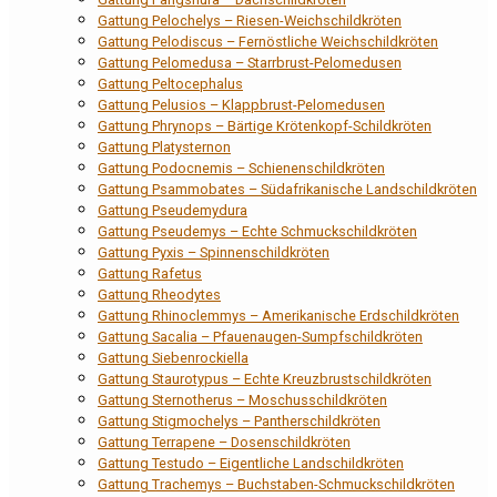
Gattung Pelochelys – Riesen-Weichschildkröten
Gattung Pelodiscus – Fernöstliche Weichschildkröten
Gattung Pelomedusa – Starrbrust-Pelomedusen
Gattung Peltocephalus
Gattung Pelusios – Klappbrust-Pelomedusen
Gattung Phrynops – Bärtige Krötenkopf-Schildkröten
Gattung Platysternon
Gattung Podocnemis – Schienenschildkröten
Gattung Psammobates – Südafrikanische Landschildkröten
Gattung Pseudemydura
Gattung Pseudemys – Echte Schmuckschildkröten
Gattung Pyxis – Spinnenschildkröten
Gattung Rafetus
Gattung Rheodytes
Gattung Rhinoclemmys – Amerikanische Erdschildkröten
Gattung Sacalia – Pfauenaugen-Sumpfschildkröten
Gattung Siebenrockiella
Gattung Staurotypus – Echte Kreuzbrustschildkröten
Gattung Sternotherus – Moschusschildkröten
Gattung Stigmochelys – Pantherschildkröten
Gattung Terrapene – Dosenschildkröten
Gattung Testudo – Eigentliche Landschildkröten
Gattung Trachemys – Buchstaben-Schmuckschildkröten