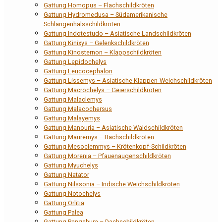
Gattung Homopus – Flachschildkröten
Gattung Hydromedusa – Südamerikanische
Schlangenhalsschildkröten
Gattung Indotestudo – Asiatische Landschildkröten
Gattung Kinixys – Gelenkschildkröten
Gattung Kinosternon – Klappschildkröten
Gattung Lepidochelys
Gattung Leucocephalon
Gattung Lissemys – Asiatische Klappen-Weichschildkröten
Gattung Macrochelys – Geierschildkröten
Gattung Malaclemys
Gattung Malacochersus
Gattung Malayemys
Gattung Manouria – Asiatische Waldschildkröten
Gattung Mauremys – Bachschildkröten
Gattung Mesoclemmys – Krötenkopf-Schildkröten
Gattung Morenia – Pfauenaugenschildkröten
Gattung Myuchelys
Gattung Natator
Gattung Nilssonia – Indische Weichschildkröten
Gattung Notochelys
Gattung Orlitia
Gattung Palea
Gattung Pangshura – Dachschildkröten