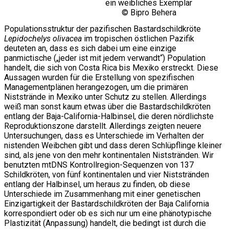
ein weibliches Exemplar
© Bipro Behera
Populationsstruktur der pazifischen Bastardschildkröte
Lepidochelys olivacea
im tropischen östlichen Pazifik
deuteten an, dass es sich dabei um eine einzige
panmictische („jeder ist mit jedem verwandt“) Population
handelt, die sich von Costa Rica bis Mexiko erstreckt. Diese
Aussagen wurden für die Erstellung von spezifischen
Managementplänen herangezogen, um die primären
Niststrände in Mexiko unter Schutz zu stellen. Allerdings
weiß man sonst kaum etwas über die Bastardschildkröten
entlang der Baja-California-Halbinsel, die deren nördlichste
Reproduktionszone darstellt. Allerdings zeigten neuere
Untersuchungen, dass es Unterschiede im Verhalten der
nistenden Weibchen gibt und dass deren Schlüpflinge kleiner
sind, als jene von den mehr kontinentalen Niststränden. Wir
benutzten mtDNS Kontrollregion-Sequenzen von 137
Schildkröten, von fünf kontinentalen und vier Niststränden
entlang der Halbinsel, um heraus zu finden, ob diese
Unterschiede im Zusammenhang mit einer genetischen
Einzigartigkeit der Bastardschildkröten der Baja California
korrespondiert oder ob es sich nur um eine phänotypische
Plastizität (Anpassung) handelt, die bedingt ist durch die