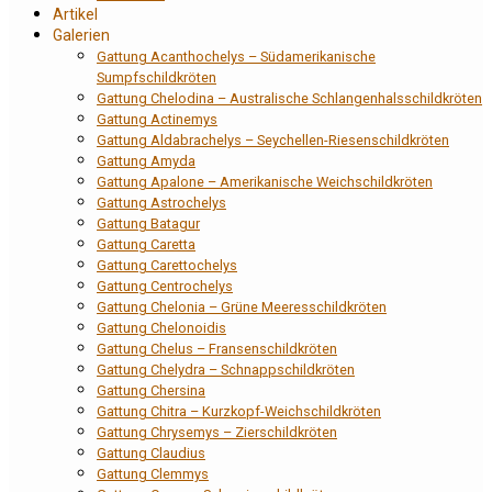
Artikel
Galerien
Gattung Acanthochelys – Südamerikanische
Sumpfschildkröten
Gattung Chelodina – Australische Schlangenhalsschildkröten
Gattung Actinemys
Gattung Aldabrachelys – Seychellen-Riesenschildkröten
Gattung Amyda
Gattung Apalone – Amerikanische Weichschildkröten
Gattung Astrochelys
Gattung Batagur
Gattung Caretta
Gattung Carettochelys
Gattung Centrochelys
Gattung Chelonia – Grüne Meeresschildkröten
Gattung Chelonoidis
Gattung Chelus – Fransenschildkröten
Gattung Chelydra – Schnappschildkröten
Gattung Chersina
Gattung Chitra – Kurzkopf-Weichschildkröten
Gattung Chrysemys – Zierschildkröten
Gattung Claudius
Gattung Clemmys