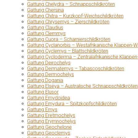
Gattung Chelydra – Schnappschildkröten
Gattung Chersina
Gattung Chitra – Kurzkopf-Weichschildkröten
Gattung Chrysemys – Zierschildkröten
Gattung Claudius
Gattung Clemmys
Gattung Cuora – Scharnierschildkröten
Gattung Cyclanorbis – Westafrikanische Klappen-W
Gattung Cyclemys – Blattschildkröten
Gattung Cycloderma – Zentralafrikanische Klappen
Gattung Deirochelys
Gattung Dermatemys – Tabascoschildkröten
Gattung Dermochelys
Gattung Dogania
Gattung Elseya – Australische Schnappschildkröten
Gattung Elusor
Gattung Emydoidea
Gattung Emydura – Spitzkopfschildkröten
Gattung Emys
Gattung Eretmochelys
Gattung Erymnochelys
Gattung Geochelone
Gattung Geoclemys