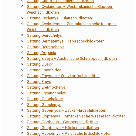
Gattung Cuora – Scharnierschildkröten
Gattung Cyclanorbis – Westafrikanische Klappen-
Weichschildkröten
Gattung Cyclemys – Blattschildkröten
Gattung Cycloderma – Zentralafrikanische Klappen-
Weichschildkröten
Gattung Deirochelys
Gattung Dermatemys – Tabascoschildkröten
Gattung Dermochelys
Gattung Dogania
Gattung Elseya – Australische Schnappschildkröten
Gattung Elusor
Gattung Emydoidea
Gattung Emydura – Spitzkopfschildkröten
Gattung Emys
Gattung Eretmochelys
Gattung Erymnochelys
Gattung Geochelone
Gattung Geoclemys
Gattung Geoemyda – Zacken-Erdschildkröten
Gattung Glyptemys – Amerikanische Wasserschildkröten
Gattung Gopherus – Gopherschildkröten
Gattung Graptemys – Höckerschildkröten
Gattung Heosemys – Asiatische Erdschildkröten