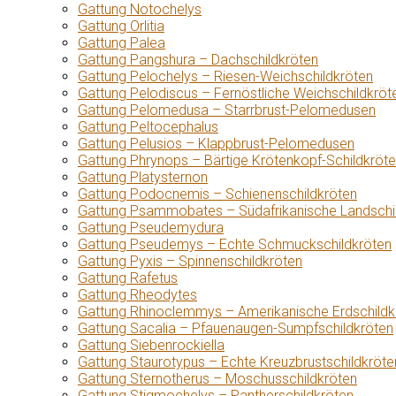
Gattung Notochelys
Gattung Orlitia
Gattung Palea
Gattung Pangshura – Dachschildkröten
Gattung Pelochelys – Riesen-Weichschildkröten
Gattung Pelodiscus – Fernöstliche Weichschildkröt
Gattung Pelomedusa – Starrbrust-Pelomedusen
Gattung Peltocephalus
Gattung Pelusios – Klappbrust-Pelomedusen
Gattung Phrynops – Bärtige Krötenkopf-Schildkröt
Gattung Platysternon
Gattung Podocnemis – Schienenschildkröten
Gattung Psammobates – Südafrikanische Landschi
Gattung Pseudemydura
Gattung Pseudemys – Echte Schmuckschildkröten
Gattung Pyxis – Spinnenschildkröten
Gattung Rafetus
Gattung Rheodytes
Gattung Rhinoclemmys – Amerikanische Erdschildk
Gattung Sacalia – Pfauenaugen-Sumpfschildkröten
Gattung Siebenrockiella
Gattung Staurotypus – Echte Kreuzbrustschildkröte
Gattung Sternotherus – Moschusschildkröten
Gattung Stigmochelys – Pantherschildkröten