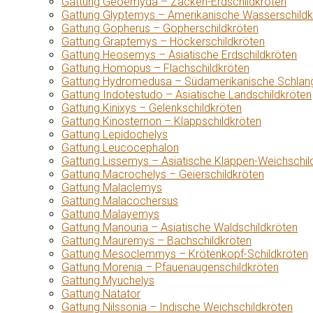
Gattung Geoemyda – Zacken-Erdschildkröten
Gattung Glyptemys – Amerikanische Wasserschildk
Gattung Gopherus – Gopherschildkröten
Gattung Graptemys – Höckerschildkröten
Gattung Heosemys – Asiatische Erdschildkröten
Gattung Homopus – Flachschildkröten
Gattung Hydromedusa – Südamerikanische Schlang
Gattung Indotestudo – Asiatische Landschildkröten
Gattung Kinixys – Gelenkschildkröten
Gattung Kinosternon – Klappschildkröten
Gattung Lepidochelys
Gattung Leucocephalon
Gattung Lissemys – Asiatische Klappen-Weichschil
Gattung Macrochelys – Geierschildkröten
Gattung Malaclemys
Gattung Malacochersus
Gattung Malayemys
Gattung Manouria – Asiatische Waldschildkröten
Gattung Mauremys – Bachschildkröten
Gattung Mesoclemmys – Krötenkopf-Schildkröten
Gattung Morenia – Pfauenaugenschildkröten
Gattung Myuchelys
Gattung Natator
Gattung Nilssonia – Indische Weichschildkröten