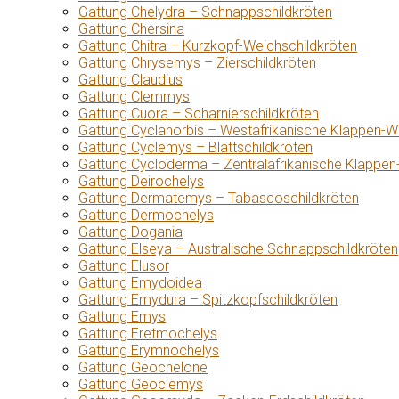
Gattung Chelydra – Schnappschildkröten
Gattung Chersina
Gattung Chitra – Kurzkopf-Weichschildkröten
Gattung Chrysemys – Zierschildkröten
Gattung Claudius
Gattung Clemmys
Gattung Cuora – Scharnierschildkröten
Gattung Cyclanorbis – Westafrikanische Klappen-W
Gattung Cyclemys – Blattschildkröten
Gattung Cycloderma – Zentralafrikanische Klappen
Gattung Deirochelys
Gattung Dermatemys – Tabascoschildkröten
Gattung Dermochelys
Gattung Dogania
Gattung Elseya – Australische Schnappschildkröten
Gattung Elusor
Gattung Emydoidea
Gattung Emydura – Spitzkopfschildkröten
Gattung Emys
Gattung Eretmochelys
Gattung Erymnochelys
Gattung Geochelone
Gattung Geoclemys