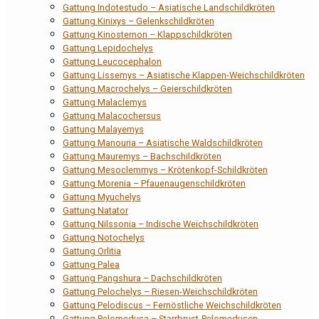
Gattung Indotestudo – Asiatische Landschildkröten
Gattung Kinixys – Gelenkschildkröten
Gattung Kinosternon – Klappschildkröten
Gattung Lepidochelys
Gattung Leucocephalon
Gattung Lissemys – Asiatische Klappen-Weichschildkröten
Gattung Macrochelys – Geierschildkröten
Gattung Malaclemys
Gattung Malacochersus
Gattung Malayemys
Gattung Manouria – Asiatische Waldschildkröten
Gattung Mauremys – Bachschildkröten
Gattung Mesoclemmys – Krötenkopf-Schildkröten
Gattung Morenia – Pfauenaugenschildkröten
Gattung Myuchelys
Gattung Natator
Gattung Nilssonia – Indische Weichschildkröten
Gattung Notochelys
Gattung Orlitia
Gattung Palea
Gattung Pangshura – Dachschildkröten
Gattung Pelochelys – Riesen-Weichschildkröten
Gattung Pelodiscus – Fernöstliche Weichschildkröten
Gattung Pelomedusa – Starrbrust-Pelomedusen