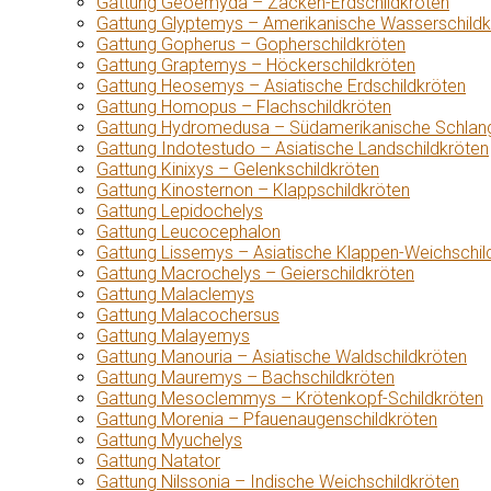
Gattung Geoemyda – Zacken-Erdschildkröten
Gattung Glyptemys – Amerikanische Wasserschildk
Gattung Gopherus – Gopherschildkröten
Gattung Graptemys – Höckerschildkröten
Gattung Heosemys – Asiatische Erdschildkröten
Gattung Homopus – Flachschildkröten
Gattung Hydromedusa – Südamerikanische Schlang
Gattung Indotestudo – Asiatische Landschildkröten
Gattung Kinixys – Gelenkschildkröten
Gattung Kinosternon – Klappschildkröten
Gattung Lepidochelys
Gattung Leucocephalon
Gattung Lissemys – Asiatische Klappen-Weichschil
Gattung Macrochelys – Geierschildkröten
Gattung Malaclemys
Gattung Malacochersus
Gattung Malayemys
Gattung Manouria – Asiatische Waldschildkröten
Gattung Mauremys – Bachschildkröten
Gattung Mesoclemmys – Krötenkopf-Schildkröten
Gattung Morenia – Pfauenaugenschildkröten
Gattung Myuchelys
Gattung Natator
Gattung Nilssonia – Indische Weichschildkröten