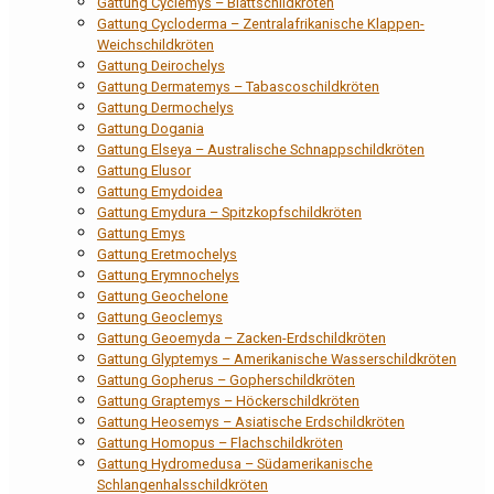
Gattung Cyclemys – Blattschildkröten
Gattung Cycloderma – Zentralafrikanische Klappen-
Weichschildkröten
Gattung Deirochelys
Gattung Dermatemys – Tabascoschildkröten
Gattung Dermochelys
Gattung Dogania
Gattung Elseya – Australische Schnappschildkröten
Gattung Elusor
Gattung Emydoidea
Gattung Emydura – Spitzkopfschildkröten
Gattung Emys
Gattung Eretmochelys
Gattung Erymnochelys
Gattung Geochelone
Gattung Geoclemys
Gattung Geoemyda – Zacken-Erdschildkröten
Gattung Glyptemys – Amerikanische Wasserschildkröten
Gattung Gopherus – Gopherschildkröten
Gattung Graptemys – Höckerschildkröten
Gattung Heosemys – Asiatische Erdschildkröten
Gattung Homopus – Flachschildkröten
Gattung Hydromedusa – Südamerikanische
Schlangenhalsschildkröten