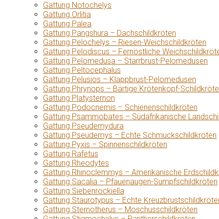
Gattung Notochelys
Gattung Orlitia
Gattung Palea
Gattung Pangshura – Dachschildkröten
Gattung Pelochelys – Riesen-Weichschildkröten
Gattung Pelodiscus – Fernöstliche Weichschildkröt
Gattung Pelomedusa – Starrbrust-Pelomedusen
Gattung Peltocephalus
Gattung Pelusios – Klappbrust-Pelomedusen
Gattung Phrynops – Bärtige Krötenkopf-Schildkröt
Gattung Platysternon
Gattung Podocnemis – Schienenschildkröten
Gattung Psammobates – Südafrikanische Landschi
Gattung Pseudemydura
Gattung Pseudemys – Echte Schmuckschildkröten
Gattung Pyxis – Spinnenschildkröten
Gattung Rafetus
Gattung Rheodytes
Gattung Rhinoclemmys – Amerikanische Erdschildk
Gattung Sacalia – Pfauenaugen-Sumpfschildkröten
Gattung Siebenrockiella
Gattung Staurotypus – Echte Kreuzbrustschildkröte
Gattung Sternotherus – Moschusschildkröten
Gattung Stigmochelys – Pantherschildkröten