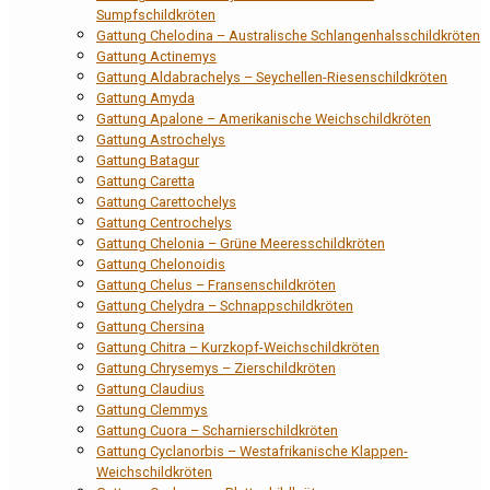
Sumpfschildkröten
Gattung Chelodina – Australische Schlangenhalsschildkröten
Gattung Actinemys
Gattung Aldabrachelys – Seychellen-Riesenschildkröten
Gattung Amyda
Gattung Apalone – Amerikanische Weichschildkröten
Gattung Astrochelys
Gattung Batagur
Gattung Caretta
Gattung Carettochelys
Gattung Centrochelys
Gattung Chelonia – Grüne Meeresschildkröten
Gattung Chelonoidis
Gattung Chelus – Fransenschildkröten
Gattung Chelydra – Schnappschildkröten
Gattung Chersina
Gattung Chitra – Kurzkopf-Weichschildkröten
Gattung Chrysemys – Zierschildkröten
Gattung Claudius
Gattung Clemmys
Gattung Cuora – Scharnierschildkröten
Gattung Cyclanorbis – Westafrikanische Klappen-
Weichschildkröten