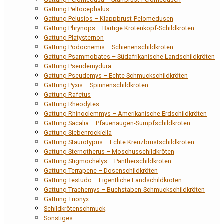
Gattung Peltocephalus
Gattung Pelusios – Klappbrust-Pelomedusen
Gattung Phrynops – Bärtige Krötenkopf-Schildkröten
Gattung Platysternon
Gattung Podocnemis – Schienenschildkröten
Gattung Psammobates – Südafrikanische Landschildkröten
Gattung Pseudemydura
Gattung Pseudemys – Echte Schmuckschildkröten
Gattung Pyxis – Spinnenschildkröten
Gattung Rafetus
Gattung Rheodytes
Gattung Rhinoclemmys – Amerikanische Erdschildkröten
Gattung Sacalia – Pfauenaugen-Sumpfschildkröten
Gattung Siebenrockiella
Gattung Staurotypus – Echte Kreuzbrustschildkröten
Gattung Sternotherus – Moschusschildkröten
Gattung Stigmochelys – Pantherschildkröten
Gattung Terrapene – Dosenschildkröten
Gattung Testudo – Eigentliche Landschildkröten
Gattung Trachemys – Buchstaben-Schmuckschildkröten
Gattung Trionyx
Schildkrötenschmuck
Sonstiges