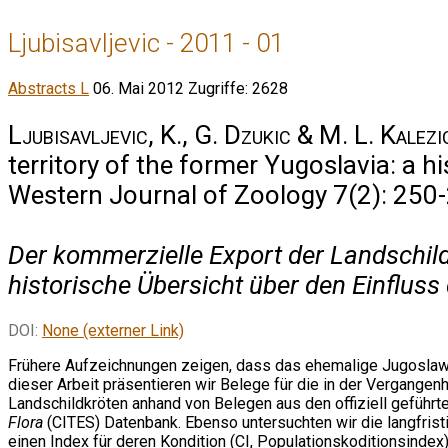
Ljubisavljevic - 2011 - 01
Abstracts L
06. Mai 2012
Zugriffe: 2628
Ljubisavljevic, K., G. Dzukic & M. L. Kalezi
territory of the former Yugoslavia: a h
Western Journal of Zoology 7(2): 250
Der kommerzielle Export der Landschild
historische Übersicht über den Einflu
DOI:
None (externer Link)
Frühere Aufzeichnungen zeigen, dass das ehemalige Jugoslawi
dieser Arbeit präsentieren wir Belege für die in der Vergange
Landschildkröten anhand von Belegen aus den offiziell geführ
Flora
(CITES) Datenbank. Ebenso untersuchten wir die langfrist
einen Index für deren Kondition (CI, Populationskoditionsindex