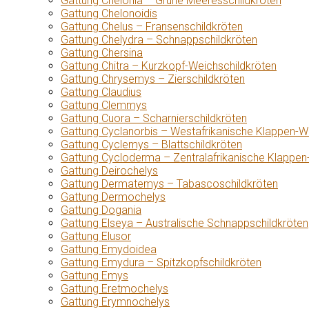
Gattung Chelonia – Grüne Meeresschildkröten
Gattung Chelonoidis
Gattung Chelus – Fransenschildkröten
Gattung Chelydra – Schnappschildkröten
Gattung Chersina
Gattung Chitra – Kurzkopf-Weichschildkröten
Gattung Chrysemys – Zierschildkröten
Gattung Claudius
Gattung Clemmys
Gattung Cuora – Scharnierschildkröten
Gattung Cyclanorbis – Westafrikanische Klappen-W
Gattung Cyclemys – Blattschildkröten
Gattung Cycloderma – Zentralafrikanische Klappen
Gattung Deirochelys
Gattung Dermatemys – Tabascoschildkröten
Gattung Dermochelys
Gattung Dogania
Gattung Elseya – Australische Schnappschildkröten
Gattung Elusor
Gattung Emydoidea
Gattung Emydura – Spitzkopfschildkröten
Gattung Emys
Gattung Eretmochelys
Gattung Erymnochelys