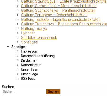
Gattung Staurotypus – Echte Kreuzbrustschildkröte
Gattung Sternotherus – Moschusschildkröten
Gattung Stigmochelys – Pantherschildkröten
Gattung Terrapene – Dosenschildkröten
Gattung Testudo – Eigentliche Landschildkröten
Gattung Trachemys – Buchstaben-Schmuckschildk
Gattung Trionyx
Hybriden
Schildkrötenschmuck
Sonstiges
Sonstiges
Impressum
Datenschutzerklärung
Disclaimer
Nomenklatur
Unser Team
Unser Logo
RSS Feed
Suchen
Suchen