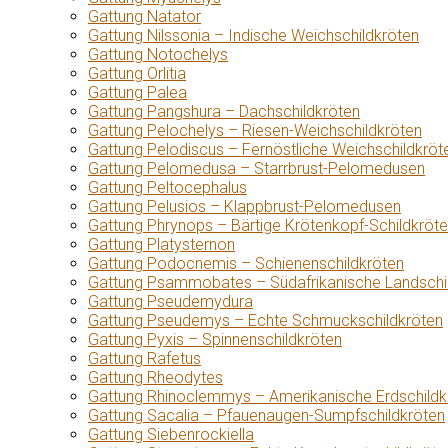
Gattung Natator
Gattung Nilssonia – Indische Weichschildkröten
Gattung Notochelys
Gattung Orlitia
Gattung Palea
Gattung Pangshura – Dachschildkröten
Gattung Pelochelys – Riesen-Weichschildkröten
Gattung Pelodiscus – Fernöstliche Weichschildkröt
Gattung Pelomedusa – Starrbrust-Pelomedusen
Gattung Peltocephalus
Gattung Pelusios – Klappbrust-Pelomedusen
Gattung Phrynops – Bärtige Krötenkopf-Schildkröt
Gattung Platysternon
Gattung Podocnemis – Schienenschildkröten
Gattung Psammobates – Südafrikanische Landschi
Gattung Pseudemydura
Gattung Pseudemys – Echte Schmuckschildkröten
Gattung Pyxis – Spinnenschildkröten
Gattung Rafetus
Gattung Rheodytes
Gattung Rhinoclemmys – Amerikanische Erdschildk
Gattung Sacalia – Pfauenaugen-Sumpfschildkröten
Gattung Siebenrockiella