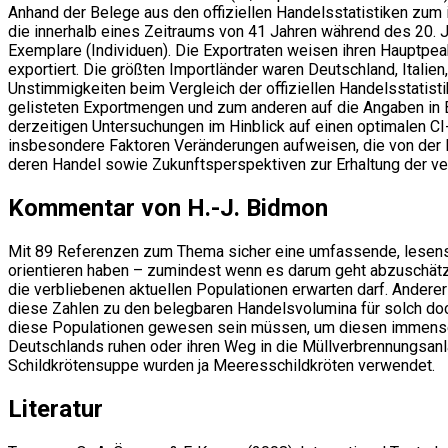
Anhand der Belege aus den offiziellen Handelsstatistiken zum 
die innerhalb eines Zeitraums von 41 Jahren während des 20. 
Exemplare (Individuen). Die Exportraten weisen ihren Hauptpe
exportiert. Die größten Importländer waren Deutschland, Italie
Unstimmigkeiten beim Vergleich der offiziellen Handelsstatist
gelisteten Exportmengen und zum anderen auf die Angaben in B
derzeitigen Untersuchungen im Hinblick auf einen optimalen CI
insbesondere Faktoren Veränderungen aufweisen, die von der Po
deren Handel sowie Zukunftsperspektiven zur Erhaltung der v
Kommentar von H.-J. Bidmon
Mit 89 Referenzen zum Thema sicher eine umfassende, lesensw
orientieren haben – zumindest wenn es darum geht abzuschätz
die verbliebenen aktuellen Populationen erwarten darf. Anderer
diese Zahlen zu den belegbaren Handelsvolumina für solch do
diese Populationen gewesen sein müssen, um diesen immensen 
Deutschlands ruhen oder ihren Weg in die Müllverbrennungsanl
Schildkrötensuppe wurden ja Meeresschildkröten verwendet.
Literatur