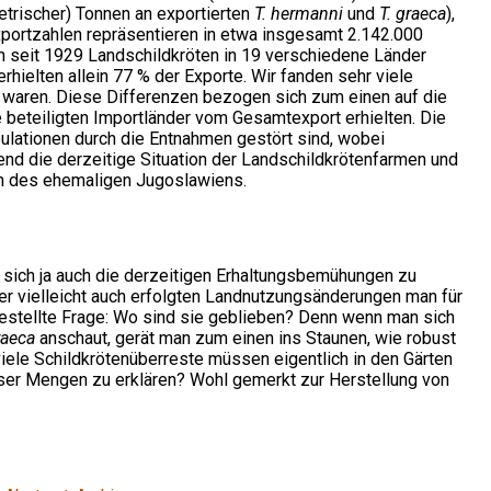
etrischer) Tonnen an exportierten
T. hermanni
und
T. graeca
),
xportzahlen repräsentieren in etwa insgesamt 2.142.000
n seit 1929 Landschildkröten in 19 verschiedene Länder
hielten allein 77 % der Exporte. Wir fanden sehr viele
n waren. Diese Differenzen bezogen sich zum einen auf die
 beteiligten Importländer vom Gesamtexport erhielten. Die
pulationen durch die Entnahmen gestört sind, wobei
end die derzeitige Situation der Landschildkrötenfarmen und
en des ehemaligen Jugoslawiens.
sich ja auch die derzeitigen Erhaltungsbemühungen zu
r vielleicht auch erfolgten Landnutzungsänderungen man für
gestellte Frage: Wo sind sie geblieben? Denn wenn man sich
raeca
anschaut, gerät man zum einen ins Staunen, wie robust
ele Schildkrötenüberreste müssen eigentlich in den Gärten
ser Mengen zu erklären? Wohl gemerkt zur Herstellung von