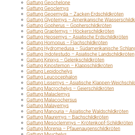
Gattung Geochelone
Gattung Geoclemys
Gattung Geoemyda – Zacken-Erdschildkröten
Gattung Glyptemys – Amerikanische Wasserschildk
Gattung Gopherus – Gopherschildkröten
Gattung Graptemys – Höckerschildkröten
Gattung Heosemys – Asiatische Erdschildkröten
Gattung Homopus – Flachschildkröten
Gattung Hydromedusa – Südamerikanische Schlang
Gattung Indotestudo – Asiatische Landschildkröten
Gattung Kinixys – Gelenkschildkröten
Gattung Kinosternon – Klappschildkröten
Gattung Lepidochelys
Gattung Leucocephalon
Gattung Lissemys – Asiatische Klappen-Weichschil
Gattung Macrochelys – Geierschildkröten
Gattung Malaclemys
Gattung Malacochersus
Gattung Malayemys
Gattung Manouria – Asiatische Waldschildkröten
Gattung Mauremys – Bachschildkröten
Gattung Mesoclemmys – Krötenkopf-Schildkröten
Gattung Morenia – Pfauenaugenschildkröten
Gattung Myuchelys