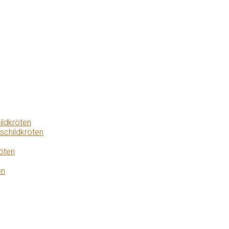
ildkröten
schildkröten
öten
en