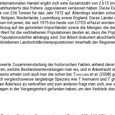
internationalen Handel ergibt sich eine Gesamtzahl von 2.615 (m
Jahrhunderts das frühere Jugoslawien verlassen haben. Diese E
ak von 236 Tonnen für das Jahr 1972 auf. Allerdings wurden scho
n, Belgien, Niederlande, Luxemburg sowie England. Diese Länder er
iken mit jenen, die seit 1975 bis heute von CITES erfasst worde
ezug auf die gelisteten Importländer sowie die Mengen, die die
-Wert für die verbliebenen Populationen deuten an, dass die Po
pulationsdichte abhängig sind. Die Arbeit diskutiert abschließ
erbliebenen Landschildkrötenpopulationen innerhalb der Region
erte Zusammenstellung der historischen Fakten, anhand derer 
en, welche Bestandsentwicklungen man wo, und in Anbetracht de
seits erhebt sich auch hier die schon bei
Türkozan
et al. (2008) 
ch vergleichsweise langlebige Spezies wie
T. hermanni
und
T. g
Aderlass zu verkraften und zum anderen fragt man sich, wie vi
agen in der Vergangenheit gefunden haben, um den Verbleib die