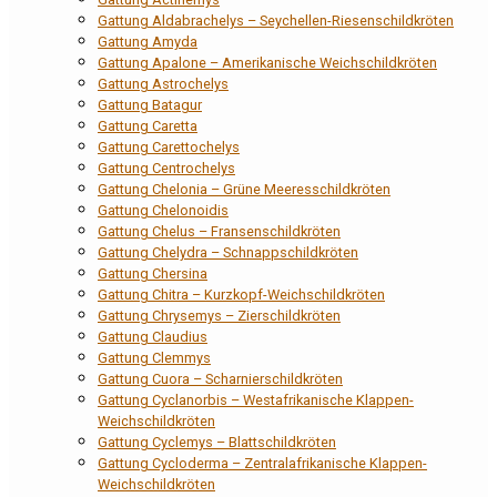
Gattung Aldabrachelys – Seychellen-Riesenschildkröten
Gattung Amyda
Gattung Apalone – Amerikanische Weichschildkröten
Gattung Astrochelys
Gattung Batagur
Gattung Caretta
Gattung Carettochelys
Gattung Centrochelys
Gattung Chelonia – Grüne Meeresschildkröten
Gattung Chelonoidis
Gattung Chelus – Fransenschildkröten
Gattung Chelydra – Schnappschildkröten
Gattung Chersina
Gattung Chitra – Kurzkopf-Weichschildkröten
Gattung Chrysemys – Zierschildkröten
Gattung Claudius
Gattung Clemmys
Gattung Cuora – Scharnierschildkröten
Gattung Cyclanorbis – Westafrikanische Klappen-
Weichschildkröten
Gattung Cyclemys – Blattschildkröten
Gattung Cycloderma – Zentralafrikanische Klappen-
Weichschildkröten