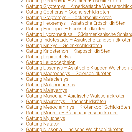
Gattung Geoemyda – Zacken-Erdschildkröten
Gattung Glyptemys – Amerikanische Wasserschildk
Gattung Gopherus – Gopherschildkröten
Gattung Graptemys – Höckerschildkröten
Gattung Heosemys – Asiatische Erdschildkröten
Gattung Homopus – Flachschildkröten
Gattung Hydromedusa – Südamerikanische Schlang
Gattung Indotestudo – Asiatische Landschildkröten
Gattung Kinixys – Gelenkschildkröten
Gattung Kinosternon – Klappschildkröten
Gattung Lepidochelys
Gattung Leucocephalon
Gattung Lissemys – Asiatische Klappen-Weichschil
Gattung Macrochelys – Geierschildkröten
Gattung Malaclemys
Gattung Malacochersus
Gattung Malayemys
Gattung Manouria – Asiatische Waldschildkröten
Gattung Mauremys – Bachschildkröten
Gattung Mesoclemmys – Krötenkopf-Schildkröten
Gattung Morenia – Pfauenaugenschildkröten
Gattung Myuchelys
Gattung Natator
Gattung Nilssonia – Indische Weichschildkröten