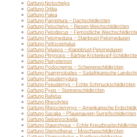
Gattung Notochelys
Gattung Orlitia
Gattung Palea
Gattung Pangshura – Dachschildkröten
Gattung Pelochelys – Riesen-Weichschildkröten
Gattung Pelodiscus – Fernöstliche Weichschildkröt
Gattung Pelomedusa – Starrbrust-Pelomedusen
Gattung Peltocephalus
Gattung Pelusios – Klappbrust-Pelomedusen
Gattung Phrynops – Bärtige Krötenkopf-Schildkröt
Gattung Platysternon
Gattung Podocnemis – Schienenschildkröten
Gattung Psammobates – Südafrikanische Landschi
Gattung Pseudemydura
Gattung Pseudemys – Echte Schmuckschildkröten
Gattung Pyxis – Spinnenschildkröten
Gattung Rafetus
Gattung Rheodytes
Gattung Rhinoclemmys – Amerikanische Erdschildk
Gattung Sacalia – Pfauenaugen-Sumpfschildkröten
Gattung Siebenrockiella
Gattung Staurotypus – Echte Kreuzbrustschildkröte
Gattung Sternotherus – Moschusschildkröten
Gattung Stigmochelys – Pantherschildkröten