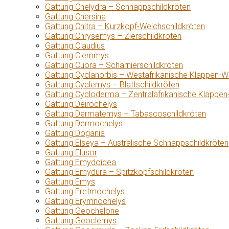
Gattung Chelydra – Schnappschildkröten
Gattung Chersina
Gattung Chitra – Kurzkopf-Weichschildkröten
Gattung Chrysemys – Zierschildkröten
Gattung Claudius
Gattung Clemmys
Gattung Cuora – Scharnierschildkröten
Gattung Cyclanorbis – Westafrikanische Klappen-W
Gattung Cyclemys – Blattschildkröten
Gattung Cycloderma – Zentralafrikanische Klappen
Gattung Deirochelys
Gattung Dermatemys – Tabascoschildkröten
Gattung Dermochelys
Gattung Dogania
Gattung Elseya – Australische Schnappschildkröten
Gattung Elusor
Gattung Emydoidea
Gattung Emydura – Spitzkopfschildkröten
Gattung Emys
Gattung Eretmochelys
Gattung Erymnochelys
Gattung Geochelone
Gattung Geoclemys