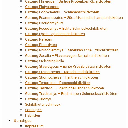
Gattung Phrynops – Bärtige Krötenkopf-Schildkröten
Gattung Platysternon
Gattung Podocnemis – Schienenschildkröten
Gattung Psammobates – Südafrikanische Landschildkröten
Gattung Pseudemydura
Gattung Pseudemys – Echte Schmuckschildkröten
Gattung Pyxis – Spinnenschildkröten
Gattung Rafetus
Gattung Rheodytes
Gattung Rhinoclemmys – Amerikanische Erdschildkröten
Gattung Sacalia – Pfauenaugen-Sumpfschildkröten
Gattung Siebenrockiella
Gattung Staurotypus – Echte Kreuzbrustschildkröten
Gattung Sternotherus – Moschusschildkröten
Gattung Stigmochelys – Pantherschildkröten
Gattung Terrapene – Dosenschildkröten
Gattung Testudo – Eigentliche Landschildkröten
Gattung Trachemys – Buchstaben-Schmuckschildkröten
Gattung Trionyx
Schildkrötenschmuck
Sonstiges
Hybriden
Sonstiges
Impressum