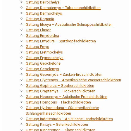
Gattung Deirochelys
Gattung Dermatemys – Tabascoschildkröten
Gattung Dermochelys
Gattung Dogania
Gattung Elseya – Australische Schnappschildkröten
Gattung Elusor
Gattung Emydoidea
Gattung Emydura – Spitzkopfschildkröten
Gattung Emys
Gattung Eretmochelys
Gattung Erymnochelys
Gattung Geochelone
Gattung Geoclemys
Gattung Geoemyda – Zacken-Erdschildkröten
Gattung Glyptemys – Amerikanische Wasserschildkröten
Gattung Gopherus – Gopherschildkröten
Gattung Graptemys – Höckerschildkröten
Gattung Heosemys – Asiatische Erdschildkröten
Gattung Homopus – Flachschildkröten
Gattung Hydromedusa – Südamerikanische
Schlangenhalsschildkröten
Gattung Indotestudo – Asiatische Landschildkröten
Gattung Kinixys – Gelenkschildkröten
Gattung Kinosternon – Klappschildkröten