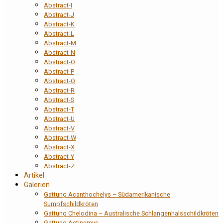
Abstract-I
Abstract-J
Abstract-K
Abstract-L
Abstract-M
Abstract-N
Abstract-O
Abstract-P
Abstract-Q
Abstract-R
Abstract-S
Abstract-T
Abstract-U
Abstract-V
Abstract-W
Abstract-X
Abstract-Y
Abstract-Z
Artikel
Galerien
Gattung Acanthochelys – Südamerikanische
Sumpfschildkröten
Gattung Chelodina – Australische Schlangenhalsschildkröten
Gattung Actinemys