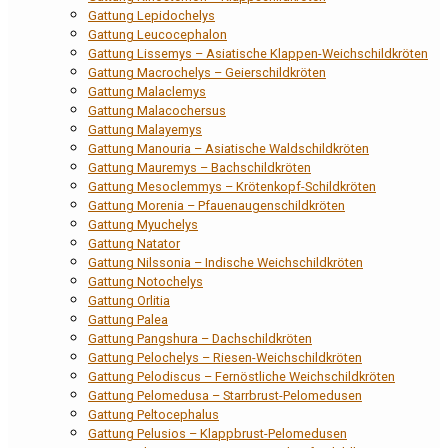
Gattung Lepidochelys
Gattung Leucocephalon
Gattung Lissemys – Asiatische Klappen-Weichschildkröten
Gattung Macrochelys – Geierschildkröten
Gattung Malaclemys
Gattung Malacochersus
Gattung Malayemys
Gattung Manouria – Asiatische Waldschildkröten
Gattung Mauremys – Bachschildkröten
Gattung Mesoclemmys – Krötenkopf-Schildkröten
Gattung Morenia – Pfauenaugenschildkröten
Gattung Myuchelys
Gattung Natator
Gattung Nilssonia – Indische Weichschildkröten
Gattung Notochelys
Gattung Orlitia
Gattung Palea
Gattung Pangshura – Dachschildkröten
Gattung Pelochelys – Riesen-Weichschildkröten
Gattung Pelodiscus – Fernöstliche Weichschildkröten
Gattung Pelomedusa – Starrbrust-Pelomedusen
Gattung Peltocephalus
Gattung Pelusios – Klappbrust-Pelomedusen