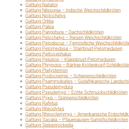
Gattung Natator
Gattung Nilssonia – Indische Weichschildkröten
Gattung Notochelys
Gattung Orlitia
Gattung Palea
Gattung Pangshura – Dachschildkröten
Gattung Pelochelys – Riesen-Weichschildkröten
Gattung Pelodiscus – Fernöstliche Weichschildkröt
Gattung Pelomedusa – Starrbrust-Pelomedusen
Gattung Peltocephalus
Gattung Pelusios – Klappbrust-Pelomedusen
Gattung Phrynops – Bärtige Krötenkopf-Schildkröt
Gattung Platysternon
Gattung Podocnemis – Schienenschildkröten
Gattung Psammobates – Südafrikanische Landschi
Gattung Pseudemydura
Gattung Pseudemys – Echte Schmuckschildkröten
Gattung Pyxis – Spinnenschildkröten
Gattung Rafetus
Gattung Rheodytes
Gattung Rhinoclemmys – Amerikanische Erdschildk
Gattung Sacalia – Pfauenaugen-Sumpfschildkröten
Gattung Siebenrockiella