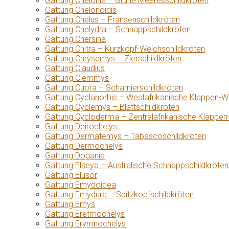
Gattung Chelonia – Grüne Meeresschildkröten
Gattung Chelonoidis
Gattung Chelus – Fransenschildkröten
Gattung Chelydra – Schnappschildkröten
Gattung Chersina
Gattung Chitra – Kurzkopf-Weichschildkröten
Gattung Chrysemys – Zierschildkröten
Gattung Claudius
Gattung Clemmys
Gattung Cuora – Scharnierschildkröten
Gattung Cyclanorbis – Westafrikanische Klappen-W
Gattung Cyclemys – Blattschildkröten
Gattung Cycloderma – Zentralafrikanische Klappen
Gattung Deirochelys
Gattung Dermatemys – Tabascoschildkröten
Gattung Dermochelys
Gattung Dogania
Gattung Elseya – Australische Schnappschildkröten
Gattung Elusor
Gattung Emydoidea
Gattung Emydura – Spitzkopfschildkröten
Gattung Emys
Gattung Eretmochelys
Gattung Erymnochelys