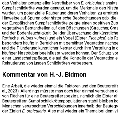
das Verhalten potenzieller Nesträuber von
E. orbicularis
analysi
Sumpfschildkröte wurden genutzt, um die Merkmale des Nisthab
wurden, um potenzielle Räuber und deren Verhalten zu ermittel
Hinweise auf Spuren oder historische Beobachtungen gab, die a
der Europäischen Sumpfschildkröte zeigte einen positiven Z
vegetativen Bestandteilen auf den Böschungen (Sträucher, Gras
und der Bodenfeuchtigkeit. Bei der Überwachung der künstlic
Rotfuchs,
Vulpes vulpes
) und ein Vogel (Elster,
Pica pica
) als R
besonders häufig in Bereichen mit gemähter Vegetation nachgew
und die Plünderung künstlicher Nester durch ihre Verteilung i
häufiger Nesträuber beeinflusst werden können. Der Schutz vo
einer Landschaftspflege, die auf die Kontrolle der Vegetation 
Rekrutierung von jungen Schildkröten verbessern.
Kommentar von H.-J. Bidmon
Eine Arbeit, die wieder einmal die Faktoren und den Beutegreif
al., 2023). Allerdings müsste man doch hier einmal versuchen d
von Flächen für eine Beutegreiferspezies, nämlich die Elster a
Beutegreifern Sumpfschildkrötenpopulationen stabil bleiben k
Menschen verursachten Verschiebungen innerhalb der Beutegreif
der Zielart
E. orbicularis
. Also mal wieder ein Thema bei dem vi