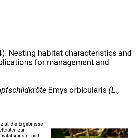
): Nesting habitat characteristics and
mplications for management and
mpfschildkröte
Emys orbicularis
(L.,
ial, die Ergebnisse
ltdaten zur
ktivitätsmuster und