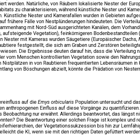
ert werden. Natürliche, von Räubern lokalisierte Nester der Eur
itats zu charakterisieren, während künstliche Nester und Kamer
n. Künstliche Nester und Kamerafallen wurden in Gebieten aufgest
uf frühere Fälle von Nestplünderungen hindeuteten. Die Verteilu
usammenhang mit Nord-Süd ausgerichteten Kanälen, dem Vorhand
, aufsteigende Vegetation), feinkörnigeren Bodenbestandteilen (
hen Nester mit Kameras wurden Säugetiere (Europäischer Dachs,
aubtiere festgestellt, die sich am Graben und Zerstören beteiligt
iesen. Die Ergebnisse deuten darauf hin, dass die Verteilung n
n der vom Menschen kontrollierten Vegetation sowie den Nahrung
n Nistplätzen in von Raubtieren frequentierten Lebensräumen in
entlang von Böschungen abzielt, könnte die Prädation von Nestern
ereinfluss auf die
Emys orbicularis
Population untersucht und da
en anthropogenen Einfluss auf diese Vorgänge zu quantifizieren.
ls Beobachtung nur erwähnt. Allerdings beantwortet, das längst 
onnten? Die Beantwortung einer solchen Frage ist komplex und r
erhierarchien, der Vegetationssukzession bis hin zur Lernfähigk
elleicht die KI, wenn sie mit den richtigen Daten gefüttert wer