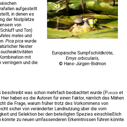
opäischen
afallen aufgestellt
ellt, in denen es
ng der Nistplätze
ensein von
Schluff und Ton)
Meles meles
und
en.
Pica pica
wurde
atürlicher Nester
ssucheaktivitäten
Europäische Sumpfschildkröte,
 Kombination mit
Emys orbicularis
,
 verringern und die
© Hans-Jürgen-Bidmon
s beschreibt was schon mehrfach beobachtet wurde (
Purger
et
 Hier haben es die Autoren für einen Faktor, nämlich das Mähen
nicht die Frage, warum früher trotz des Vorkommens von
eicht sicher von veränderter Landnutzung über die vom
eit und Selektion bei den beteiligten Spezies einschließlich
den könnte zu neuen umfassenderen Erkenntnissen führen könnte.