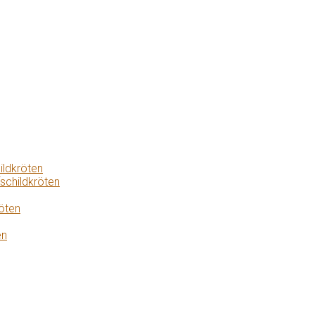
ildkröten
schildkröten
öten
en