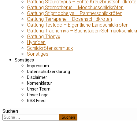
Gattung Staurotypus – Echte Kreuzbrustschildkröte
Gattung Sternotherus – Moschusschildkröten
Gattung Stigmochelys – Pantherschildkröten
Gattung Terrapene – Dosenschildkröten
Gattung Testudo – Eigentliche Landschildkröten
Gattung Trachemys – Buchstaben-Schmuckschildk
Gattung Trionyx
Hybriden
Schildkrötenschmuck
Sonstiges
Sonstiges
Impressum
Datenschutzerklärung
Disclaimer
Nomenklatur
Unser Team
Unser Logo
RSS Feed
Suchen
Suchen