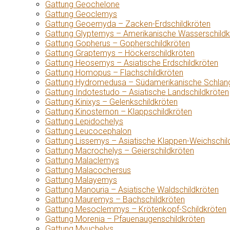
Gattung Geochelone
Gattung Geoclemys
Gattung Geoemyda – Zacken-Erdschildkröten
Gattung Glyptemys – Amerikanische Wasserschildk
Gattung Gopherus – Gopherschildkröten
Gattung Graptemys – Höckerschildkröten
Gattung Heosemys – Asiatische Erdschildkröten
Gattung Homopus – Flachschildkröten
Gattung Hydromedusa – Südamerikanische Schlang
Gattung Indotestudo – Asiatische Landschildkröten
Gattung Kinixys – Gelenkschildkröten
Gattung Kinosternon – Klappschildkröten
Gattung Lepidochelys
Gattung Leucocephalon
Gattung Lissemys – Asiatische Klappen-Weichschil
Gattung Macrochelys – Geierschildkröten
Gattung Malaclemys
Gattung Malacochersus
Gattung Malayemys
Gattung Manouria – Asiatische Waldschildkröten
Gattung Mauremys – Bachschildkröten
Gattung Mesoclemmys – Krötenkopf-Schildkröten
Gattung Morenia – Pfauenaugenschildkröten
Gattung Myuchelys