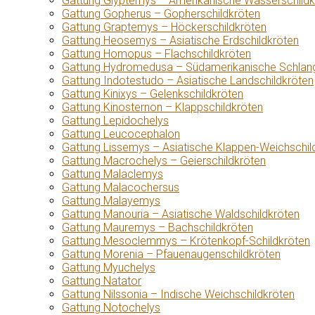
Gattung Glyptemys – Amerikanische Wasserschildk
Gattung Gopherus – Gopherschildkröten
Gattung Graptemys – Höckerschildkröten
Gattung Heosemys – Asiatische Erdschildkröten
Gattung Homopus – Flachschildkröten
Gattung Hydromedusa – Südamerikanische Schlang
Gattung Indotestudo – Asiatische Landschildkröten
Gattung Kinixys – Gelenkschildkröten
Gattung Kinosternon – Klappschildkröten
Gattung Lepidochelys
Gattung Leucocephalon
Gattung Lissemys – Asiatische Klappen-Weichschil
Gattung Macrochelys – Geierschildkröten
Gattung Malaclemys
Gattung Malacochersus
Gattung Malayemys
Gattung Manouria – Asiatische Waldschildkröten
Gattung Mauremys – Bachschildkröten
Gattung Mesoclemmys – Krötenkopf-Schildkröten
Gattung Morenia – Pfauenaugenschildkröten
Gattung Myuchelys
Gattung Natator
Gattung Nilssonia – Indische Weichschildkröten
Gattung Notochelys