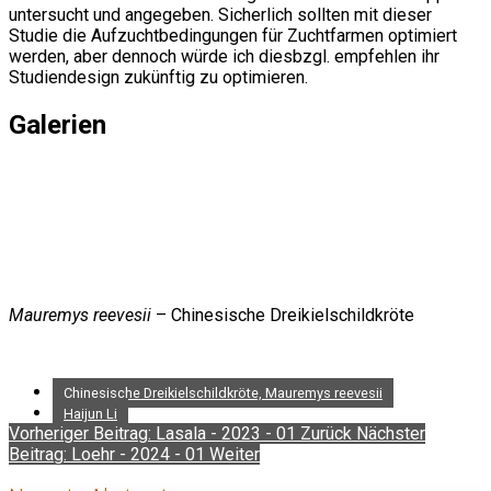
untersucht und angegeben. Sicherlich sollten mit dieser
Studie die Aufzuchtbedingungen für Zuchtfarmen optimiert
werden, aber dennoch würde ich diesbzgl. empfehlen ihr
Studiendesign zukünftig zu optimieren.
Galerien
Mauremys reevesii
– Chinesische Dreikielschildkröte
Chinesische Dreikielschildkröte, Mauremys reevesii
Haijun Li
Vorheriger Beitrag: Lasala - 2023 - 01
Zurück
Nächster
Beitrag: Loehr - 2024 - 01
Weiter