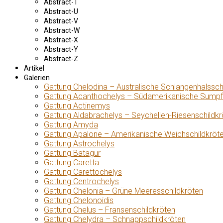
Abstract-T
Abstract-U
Abstract-V
Abstract-W
Abstract-X
Abstract-Y
Abstract-Z
Artikel
Galerien
Gattung Chelodina – Australische Schlangenhalssch
Gattung Acanthochelys – Südamerikanische Sumpf
Gattung Actinemys
Gattung Aldabrachelys – Seychellen-Riesenschildkr
Gattung Amyda
Gattung Apalone – Amerikanische Weichschildkröt
Gattung Astrochelys
Gattung Batagur
Gattung Caretta
Gattung Carettochelys
Gattung Centrochelys
Gattung Chelonia – Grüne Meeresschildkröten
Gattung Chelonoidis
Gattung Chelus – Fransenschildkröten
Gattung Chelydra – Schnappschildkröten