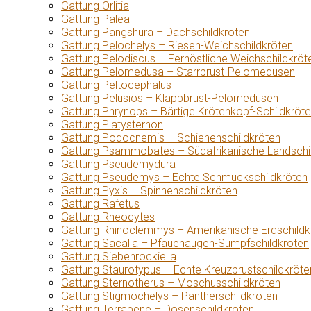
Gattung Orlitia
Gattung Palea
Gattung Pangshura – Dachschildkröten
Gattung Pelochelys – Riesen-Weichschildkröten
Gattung Pelodiscus – Fernöstliche Weichschildkröt
Gattung Pelomedusa – Starrbrust-Pelomedusen
Gattung Peltocephalus
Gattung Pelusios – Klappbrust-Pelomedusen
Gattung Phrynops – Bärtige Krötenkopf-Schildkröt
Gattung Platysternon
Gattung Podocnemis – Schienenschildkröten
Gattung Psammobates – Südafrikanische Landschi
Gattung Pseudemydura
Gattung Pseudemys – Echte Schmuckschildkröten
Gattung Pyxis – Spinnenschildkröten
Gattung Rafetus
Gattung Rheodytes
Gattung Rhinoclemmys – Amerikanische Erdschildk
Gattung Sacalia – Pfauenaugen-Sumpfschildkröten
Gattung Siebenrockiella
Gattung Staurotypus – Echte Kreuzbrustschildkröte
Gattung Sternotherus – Moschusschildkröten
Gattung Stigmochelys – Pantherschildkröten
Gattung Terrapene – Dosenschildkröten