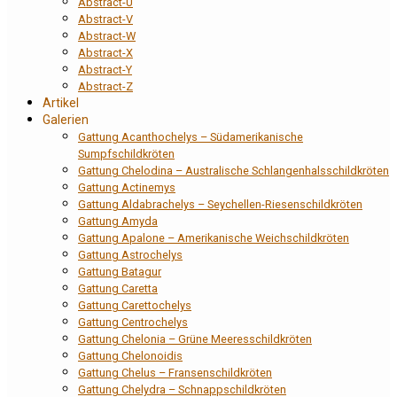
Abstract-U
Abstract-V
Abstract-W
Abstract-X
Abstract-Y
Abstract-Z
Artikel
Galerien
Gattung Acanthochelys – Südamerikanische
Sumpfschildkröten
Gattung Chelodina – Australische Schlangenhalsschildkröten
Gattung Actinemys
Gattung Aldabrachelys – Seychellen-Riesenschildkröten
Gattung Amyda
Gattung Apalone – Amerikanische Weichschildkröten
Gattung Astrochelys
Gattung Batagur
Gattung Caretta
Gattung Carettochelys
Gattung Centrochelys
Gattung Chelonia – Grüne Meeresschildkröten
Gattung Chelonoidis
Gattung Chelus – Fransenschildkröten
Gattung Chelydra – Schnappschildkröten