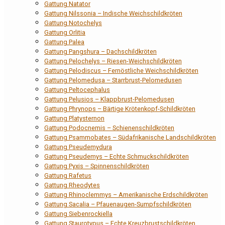
Gattung Natator
Gattung Nilssonia – Indische Weichschildkröten
Gattung Notochelys
Gattung Orlitia
Gattung Palea
Gattung Pangshura – Dachschildkröten
Gattung Pelochelys – Riesen-Weichschildkröten
Gattung Pelodiscus – Fernöstliche Weichschildkröten
Gattung Pelomedusa – Starrbrust-Pelomedusen
Gattung Peltocephalus
Gattung Pelusios – Klappbrust-Pelomedusen
Gattung Phrynops – Bärtige Krötenkopf-Schildkröten
Gattung Platysternon
Gattung Podocnemis – Schienenschildkröten
Gattung Psammobates – Südafrikanische Landschildkröten
Gattung Pseudemydura
Gattung Pseudemys – Echte Schmuckschildkröten
Gattung Pyxis – Spinnenschildkröten
Gattung Rafetus
Gattung Rheodytes
Gattung Rhinoclemmys – Amerikanische Erdschildkröten
Gattung Sacalia – Pfauenaugen-Sumpfschildkröten
Gattung Siebenrockiella
Gattung Staurotypus – Echte Kreuzbrustschildkröten