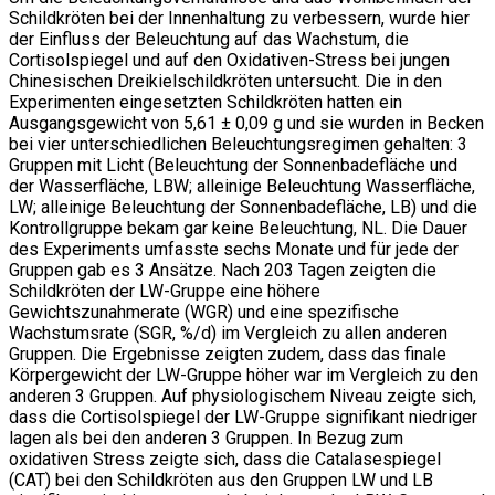
Schildkröten bei der Innenhaltung zu verbessern, wurde hier
der Einfluss der Beleuchtung auf das Wachstum, die
Cortisolspiegel und auf den Oxidativen-Stress bei jungen
Chinesischen Dreikielschildkröten untersucht. Die in den
Experimenten eingesetzten Schildkröten hatten ein
Ausgangsgewicht von 5,61 ± 0,09 g und sie wurden in Becken
bei vier unterschiedlichen Beleuchtungsregimen gehalten: 3
Gruppen mit Licht (Beleuchtung der Sonnenbadefläche und
der Wasserfläche, LBW; alleinige Beleuchtung Wasserfläche,
LW; alleinige Beleuchtung der Sonnenbadefläche, LB) und die
Kontrollgruppe bekam gar keine Beleuchtung, NL. Die Dauer
des Experiments umfasste sechs Monate und für jede der
Gruppen gab es 3 Ansätze. Nach 203 Tagen zeigten die
Schildkröten der LW-Gruppe eine höhere
Gewichtszunahmerate (WGR) und eine spezifische
Wachstumsrate (SGR, %/d) im Vergleich zu allen anderen
Gruppen. Die Ergebnisse zeigten zudem, dass das finale
Körpergewicht der LW-Gruppe höher war im Vergleich zu den
anderen 3 Gruppen. Auf physiologischem Niveau zeigte sich,
dass die Cortisolspiegel der LW-Gruppe signifikant niedriger
lagen als bei den anderen 3 Gruppen. In Bezug zum
oxidativen Stress zeigte sich, dass die Catalasespiegel
(CAT) bei den Schildkröten aus den Gruppen LW und LB