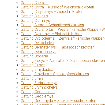
Gattung Chersina
Gattung Chitra – Kurzkopf-Weichschildkröten
Gattung Chrysemys – Zierschildkröten
Gattung Claudius
Gattung Clemmys
Gattung Cuora – Scharnierschildkröten
Gattung Cyclanorbis – Westafrikanische Klappen-W
Gattung Cyclemys – Blattschildkröten
Gattung Cycloderma – Zentralafrikanische Klappen
Gattung Deirochelys
Gattung Dermatemys – Tabascoschildkröten
Gattung Dermochelys
Gattung Dogania
Gattung Elseya – Australische Schnappschildkröten
Gattung Elusor
Gattung Emydoidea
Gattung Emydura – Spitzkopfschildkröten
Gattung Emys
Gattung Eretmochelys
Gattung Erymnochelys
Gattung Geochelone
Gattung Geoclemys
Gattung Geoemyda – Zacken-Erdschildkröten