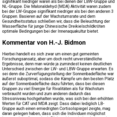
signifikant niedriger waren als bei denen der LBW-Gruppe und
NL-Gruppe. Die Malonaldehyd (MDA) Aktivität waren zudem
bei der LW-Gruppe signifikant niedriger als bei den anderen 3
Gruppen. Basieren auf der Wachstumsrate und dem
Gesundheitsstatus schließen wir, dass die Beleuchtung der
Wasserfläche für junge Chinesische Dreikielschildkröten
optimale Bedingungen bei der Innenaquakultur bietet.
Kommentar von H.-J. Bidmon
Hierbei handelt es sich zwar um einen gut gemeinten
Forschungsansatz, aber um doch recht unverständliche
Ergebnisse, denn man würde ja zumindest keinen deutlichen
Unterschied zwischen der LW- und LBW-Gruppe erwarten. Es
sei denn die Zurverfügungstellung der Sonnenbadefläche war
äußerst suboptimal, sodass die Kämpfe um den besten Platz
auf der Sonnenbadefläche dazu führten, dass bei diesen
Gruppen zu viel Energie für Rivalitäten als für Wachstum
verbraucht wurden und zum anderen dadurch das
Stressniveau hochgehalten wurde, was sich bei den erhöhten
Werten für CAT und MDA zeigt. Dass dabei lediglich LB-
Gruppe auch einen erniedrigten Cortisolspiegel zeigte, mag
daran gelegen haben, dass sich die Individuen möglichst