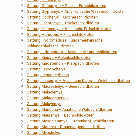
Gattung Geoemyda – Zacken-Erdschildkröten
Gattung Glyptemys – Amerikanische Wasserschildkröten
Gattung Gopherus – Gopherschildkröten
Gattung Graptemys – Höckerschildkröten
Gattung Heosemys – Asiatische Erdschildkröten
Gattung Homopus – Flachschildkröten
Gattung Hydromedusa – Südamerikanische
Schlangenhalsschildkröten
Gattung Indotestudo – Asiatische Landschildkröten
Gattung Kinixys – Gelenkschildkröten
Gattung Kinosternon – Klappschildkröten
Gattung Lepidochelys
Gattung Leucocephalon
Gattung Lissemys – Asiatische Klappen-Weichschildkröten
Gattung Macrochelys – Geierschildkröten
Gattung Malaclemys
Gattung Malacochersus
Gattung Malayemys
Gattung Manouria – Asiatische Waldschildkröten
Gattung Mauremys – Bachschildkröten
Gattung Mesoclemmys – Krötenkopf-Schildkröten
Gattung Morenia – Pfauenaugenschildkröten
Gattung Myuchelys