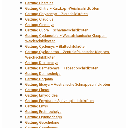
Gattung Chersina
Gattung Chitra – Kurzkopf-Weichschildkröten
Gattung Chrysemys – Zierschildkröten
Gattung Claudius
Gattung Clemmys
Gattung Cuora – Scharnierschildkröten
Gattung Cyclanorbis – Westafrikanische Klappen-
Weichschildkröten
Gattung Cyclemys – Blattschildkröten
Gattung Cycloderma – Zentralafrikanische Klappen-
Weichschildkröten
Gattung Deirochelys
Gattung Dermatemys – Tabascoschildkröten
Gattung Dermochelys
Gattung Dogania
Gattung Elseya – Australische Schnappschildkröten
Gattung Elusor
Gattung Emydoidea
Gattung Emydura – Spitzkopfschildkröten
Gattung Emys
Gattung Eretmochelys
Gattung Erymnochelys
Gattung Geochelone
Gattung Geoclemys