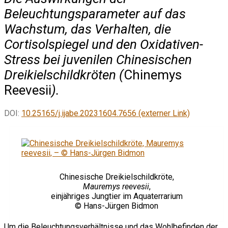
Beleuchtungsparameter auf das
Wachstum, das Verhalten, die
Cortisolspiegel und den Oxidativen-
Stress bei juvenilen Chinesischen
Dreikielschildkröten (
Chinemys
Reevesii
).
DOI:
10.25165/j.ijabe.20231604.7656 (externer Link)
Chinesische Dreikielschildkröte,
Mauremys reevesii
,
einjähriges Jungtier im Aquaterrarium
© Hans-Jürgen Bidmon
Um die Beleuchtungsverhältnisse und das Wohlbefinden der