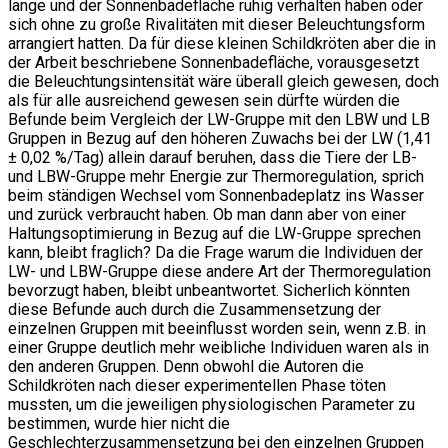
lange und der Sonnenbadefläche ruhig verhalten haben oder
sich ohne zu große Rivalitäten mit dieser Beleuchtungsform
arrangiert hatten. Da für diese kleinen Schildkröten aber die in
der Arbeit beschriebene Sonnenbadefläche, vorausgesetzt
die Beleuchtungsintensität wäre überall gleich gewesen, doch
als für alle ausreichend gewesen sein dürfte würden die
Befunde beim Vergleich der LW-Gruppe mit den LBW und LB
Gruppen in Bezug auf den höheren Zuwachs bei der LW (1,41
± 0,02 %/Tag) allein darauf beruhen, dass die Tiere der LB-
und LBW-Gruppe mehr Energie zur Thermoregulation, sprich
beim ständigen Wechsel vom Sonnenbadeplatz ins Wasser
und zurück verbraucht haben. Ob man dann aber von einer
Haltungsoptimierung in Bezug auf die LW-Gruppe sprechen
kann, bleibt fraglich? Da die Frage warum die Individuen der
LW- und LBW-Gruppe diese andere Art der Thermoregulation
bevorzugt haben, bleibt unbeantwortet. Sicherlich könnten
diese Befunde auch durch die Zusammensetzung der
einzelnen Gruppen mit beeinflusst worden sein, wenn z.B. in
einer Gruppe deutlich mehr weibliche Individuen waren als in
den anderen Gruppen. Denn obwohl die Autoren die
Schildkröten nach dieser experimentellen Phase töten
mussten, um die jeweiligen physiologischen Parameter zu
bestimmen, wurde hier nicht die
Geschlechterzusammensetzung bei den einzelnen Gruppen