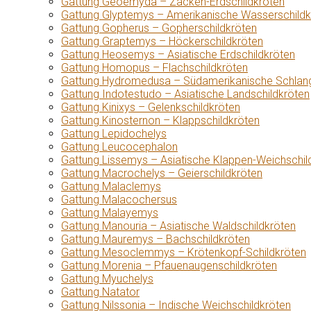
Gattung Geoemyda – Zacken-Erdschildkröten
Gattung Glyptemys – Amerikanische Wasserschildk
Gattung Gopherus – Gopherschildkröten
Gattung Graptemys – Höckerschildkröten
Gattung Heosemys – Asiatische Erdschildkröten
Gattung Homopus – Flachschildkröten
Gattung Hydromedusa – Südamerikanische Schlang
Gattung Indotestudo – Asiatische Landschildkröten
Gattung Kinixys – Gelenkschildkröten
Gattung Kinosternon – Klappschildkröten
Gattung Lepidochelys
Gattung Leucocephalon
Gattung Lissemys – Asiatische Klappen-Weichschil
Gattung Macrochelys – Geierschildkröten
Gattung Malaclemys
Gattung Malacochersus
Gattung Malayemys
Gattung Manouria – Asiatische Waldschildkröten
Gattung Mauremys – Bachschildkröten
Gattung Mesoclemmys – Krötenkopf-Schildkröten
Gattung Morenia – Pfauenaugenschildkröten
Gattung Myuchelys
Gattung Natator
Gattung Nilssonia – Indische Weichschildkröten