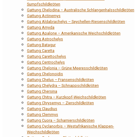
Sumpfschildkröten
Gattung Chelodina – Australische Schlangenhalsschildkröten
Gattung Actinemys
Gattung Aldabrachelys – Seychellen-Riesenschildkröten
Gattung Amyda
Gattung Apalone – Amerikanische Weichschildkröten
Gattung Astrochelys
Gattung Batagur
Gattung Caretta
Gattung Carettochelys
Gattung Centrochelys
Gattung Chelonia – Grüne Meeresschildkröten
Gattung Chelonoidis
Gattung Chelus – Fransenschildkröten
Gattung Chelydra – Schnappschildkröten
Gattung Chersina
Gattung Chitra – Kurzkopf-Weichschildkröten
Gattung Chrysemys – Zierschildkröten
Gattung Claudius
Gattung Clemmys
Gattung Cuora – Scharnierschildkröten
Gattung Cyclanorbis – Westafrikanische Klappen-
Weichschildkröten