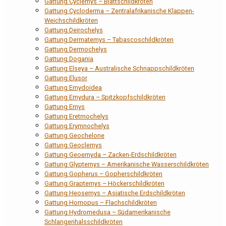
Gattung Cyclemys – Blattschildkröten
Gattung Cycloderma – Zentralafrikanische Klappen-
Weichschildkröten
Gattung Deirochelys
Gattung Dermatemys – Tabascoschildkröten
Gattung Dermochelys
Gattung Dogania
Gattung Elseya – Australische Schnappschildkröten
Gattung Elusor
Gattung Emydoidea
Gattung Emydura – Spitzkopfschildkröten
Gattung Emys
Gattung Eretmochelys
Gattung Erymnochelys
Gattung Geochelone
Gattung Geoclemys
Gattung Geoemyda – Zacken-Erdschildkröten
Gattung Glyptemys – Amerikanische Wasserschildkröten
Gattung Gopherus – Gopherschildkröten
Gattung Graptemys – Höckerschildkröten
Gattung Heosemys – Asiatische Erdschildkröten
Gattung Homopus – Flachschildkröten
Gattung Hydromedusa – Südamerikanische
Schlangenhalsschildkröten