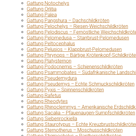
Gattung Notochelys
Gattung Orlitia
Gattung Palea
Gattung Pangshura – Dachschildkröten
Gattung Pelochelys – Riesen-Weichschildkröten
Gattung Pelodiscus – Fernöstliche Weichschildkröt
Gattung Pelomedusa – Starrbrust-Pelomedusen
Gattung Peltocephalus
Gattung Pelusios – Klappbrust-Pelomedusen
Gattung Phrynops – Bärtige Krötenkopf-Schildkröt
Gattung Platysternon
Gattung Podocnemis – Schienenschildkröten
Gattung Psammobates – Südafrikanische Landschi
Gattung Pseudemydura
Gattung Pseudemys – Echte Schmuckschildkröten
Gattung Pyxis – Spinnenschildkröten
Gattung Rafetus
Gattung Rheodytes
Gattung Rhinoclemmys – Amerikanische Erdschildk
Gattung Sacalia – Pfauenaugen-Sumpfschildkröten
Gattung Siebenrockiella
Gattung Staurotypus – Echte Kreuzbrustschildkröte
Gattung Sternotherus – Moschusschildkröten
Gattung Stigmochelys – Pantherschildkröten