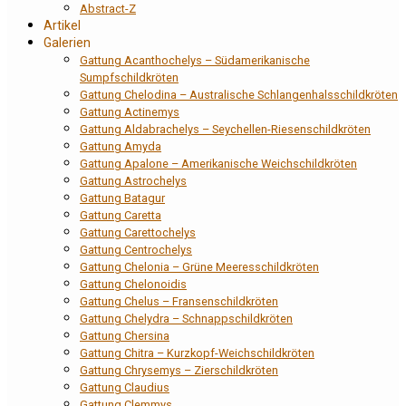
Abstract-Z
Artikel
Galerien
Gattung Acanthochelys – Südamerikanische
Sumpfschildkröten
Gattung Chelodina – Australische Schlangenhalsschildkröten
Gattung Actinemys
Gattung Aldabrachelys – Seychellen-Riesenschildkröten
Gattung Amyda
Gattung Apalone – Amerikanische Weichschildkröten
Gattung Astrochelys
Gattung Batagur
Gattung Caretta
Gattung Carettochelys
Gattung Centrochelys
Gattung Chelonia – Grüne Meeresschildkröten
Gattung Chelonoidis
Gattung Chelus – Fransenschildkröten
Gattung Chelydra – Schnappschildkröten
Gattung Chersina
Gattung Chitra – Kurzkopf-Weichschildkröten
Gattung Chrysemys – Zierschildkröten
Gattung Claudius
Gattung Clemmys