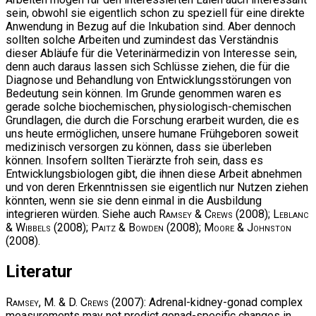
sein, obwohl sie eigentlich schon zu speziell für eine direkte
Anwendung in Bezug auf die Inkubation sind. Aber dennoch
sollten solche Arbeiten und zumindest das Verständnis
dieser Abläufe für die Veterinärmedizin von Interesse sein,
denn auch daraus lassen sich Schlüsse ziehen, die für die
Diagnose und Behandlung von Entwicklungsstörungen von
Bedeutung sein können. Im Grunde genommen waren es
gerade solche biochemischen, physiologisch-chemischen
Grundlagen, die durch die Forschung erarbeit wurden, die es
uns heute ermöglichen, unsere humane Frühgeboren soweit
medizinisch versorgen zu können, dass sie überleben
können. Insofern sollten Tierärzte froh sein, dass es
Entwicklungsbiologen gibt, die ihnen diese Arbeit abnehmen
und von deren Erkenntnissen sie eigentlich nur Nutzen ziehen
könnten, wenn sie sie denn einmal in die Ausbildung
integrieren würden. Siehe auch
Ramsey & Crews
(2008);
Leblanc
& Wibbels
(2008);
Paitz & Bowden
(2008);
Moore & Johnston
(2008).
Literatur
Ramsey, M. & D. Crews
(2007): Adrenal-kidney-gonad complex
measurements may not predict gonad-specific changes in