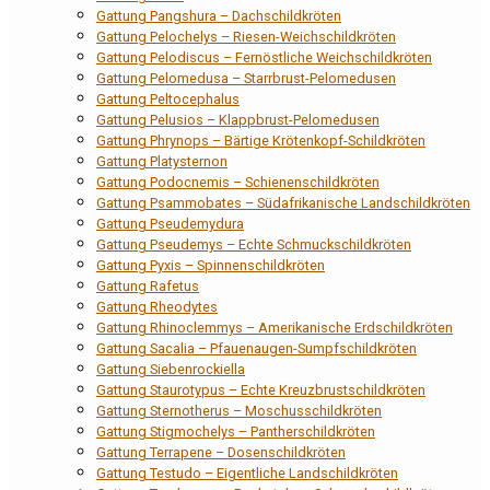
Gattung Pangshura – Dachschildkröten
Gattung Pelochelys – Riesen-Weichschildkröten
Gattung Pelodiscus – Fernöstliche Weichschildkröten
Gattung Pelomedusa – Starrbrust-Pelomedusen
Gattung Peltocephalus
Gattung Pelusios – Klappbrust-Pelomedusen
Gattung Phrynops – Bärtige Krötenkopf-Schildkröten
Gattung Platysternon
Gattung Podocnemis – Schienenschildkröten
Gattung Psammobates – Südafrikanische Landschildkröten
Gattung Pseudemydura
Gattung Pseudemys – Echte Schmuckschildkröten
Gattung Pyxis – Spinnenschildkröten
Gattung Rafetus
Gattung Rheodytes
Gattung Rhinoclemmys – Amerikanische Erdschildkröten
Gattung Sacalia – Pfauenaugen-Sumpfschildkröten
Gattung Siebenrockiella
Gattung Staurotypus – Echte Kreuzbrustschildkröten
Gattung Sternotherus – Moschusschildkröten
Gattung Stigmochelys – Pantherschildkröten
Gattung Terrapene – Dosenschildkröten
Gattung Testudo – Eigentliche Landschildkröten