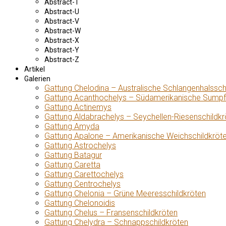
Abstract-T
Abstract-U
Abstract-V
Abstract-W
Abstract-X
Abstract-Y
Abstract-Z
Artikel
Galerien
Gattung Chelodina – Australische Schlangenhalssch
Gattung Acanthochelys – Südamerikanische Sumpf
Gattung Actinemys
Gattung Aldabrachelys – Seychellen-Riesenschildkr
Gattung Amyda
Gattung Apalone – Amerikanische Weichschildkröt
Gattung Astrochelys
Gattung Batagur
Gattung Caretta
Gattung Carettochelys
Gattung Centrochelys
Gattung Chelonia – Grüne Meeresschildkröten
Gattung Chelonoidis
Gattung Chelus – Fransenschildkröten
Gattung Chelydra – Schnappschildkröten