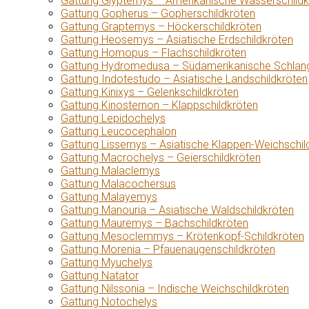
Gattung Glyptemys – Amerikanische Wasserschildk
Gattung Gopherus – Gopherschildkröten
Gattung Graptemys – Höckerschildkröten
Gattung Heosemys – Asiatische Erdschildkröten
Gattung Homopus – Flachschildkröten
Gattung Hydromedusa – Südamerikanische Schlang
Gattung Indotestudo – Asiatische Landschildkröten
Gattung Kinixys – Gelenkschildkröten
Gattung Kinosternon – Klappschildkröten
Gattung Lepidochelys
Gattung Leucocephalon
Gattung Lissemys – Asiatische Klappen-Weichschil
Gattung Macrochelys – Geierschildkröten
Gattung Malaclemys
Gattung Malacochersus
Gattung Malayemys
Gattung Manouria – Asiatische Waldschildkröten
Gattung Mauremys – Bachschildkröten
Gattung Mesoclemmys – Krötenkopf-Schildkröten
Gattung Morenia – Pfauenaugenschildkröten
Gattung Myuchelys
Gattung Natator
Gattung Nilssonia – Indische Weichschildkröten
Gattung Notochelys