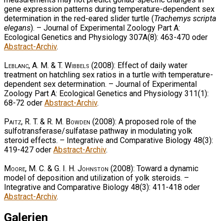
gene expression patterns during temperature-dependent sex
determination in the red-eared slider turtle (
Trachemys scripta
elegans
). – Journal of Experimental Zoology Part A:
Ecological Genetics and Physiology 307A(8): 463-470 oder
Abstract-Archiv
.
Leblanc, A. M. & T. Wibbels
(2008): Effect of daily water
treatment on hatchling sex ratios in a turtle with temperature-
dependent sex determination. – Journal of Experimental
Zoology Part A: Ecological Genetics and Physiology 311(1):
68-72 oder
Abstract-Archiv
.
Paitz, R. T. & R. M. Bowden
(2008): A proposed role of the
sulfotransferase/sulfatase pathway in modulating yolk
steroid effects. – Integrative and Comparative Biology 48(3):
419-427 oder
Abstract-Archiv
.
Moore, M. C. & G. I. H. Johnston
(2008): Toward a dynamic
model of deposition and utilization of yolk steroids. –
Integrative and Comparative Biology 48(3): 411-418 oder
Abstract-Archiv
.
Galerien