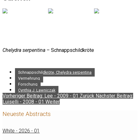
Chelydra serpentina
– Schnappschildkröte
Schnappschildkröte, Chelydra serpentina
Vermehrung
Forschung
Cynthia J. Lawniczak
Vorheriger Beitrag: Lee - 2009 - 01
Zurück
Nächster Beitrag:
Luiselli - 2008 - 01
Weiter
Neueste Abstracts
White - 2026 - 01