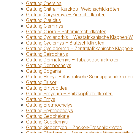
Gattung Chersina
Gattung Chitra – Kurzkopf-Weichschildkröten
Gattung Chrysemys – Zierschildkröten
Gattung Claudius
Gattung Clemmys
Gattung Cuora – Scharnierschildkröten
Gattung Cyclanorbis – Westafrikanische Klappen-W
Gattung Cyclemys – Blattschildkröten
Gattung Cycloderma – Zentralafrikanische Klappen
Gattung Deirochelys
Gattung Dermatemys – Tabascoschildkröten
Gattung Dermochelys
Gattung Dogania
Gattung Elseya – Australische Schnappschildkröten
Gattung Elusor
Gattung Emydoidea
Gattung Emydura – Spitzkopfschildkröten
Gattung Emys
Gattung Eretmochelys
Gattung Erymnochelys
Gattung Geochelone
Gattung Geoclemys
Gattung Geoemyda – Zacken-Erdschildkröten