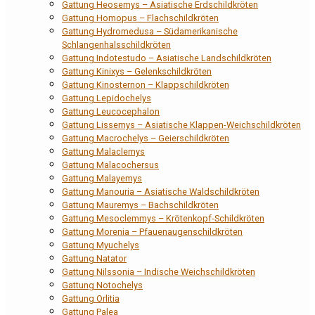
Gattung Heosemys – Asiatische Erdschildkröten
Gattung Homopus – Flachschildkröten
Gattung Hydromedusa – Südamerikanische
Schlangenhalsschildkröten
Gattung Indotestudo – Asiatische Landschildkröten
Gattung Kinixys – Gelenkschildkröten
Gattung Kinosternon – Klappschildkröten
Gattung Lepidochelys
Gattung Leucocephalon
Gattung Lissemys – Asiatische Klappen-Weichschildkröten
Gattung Macrochelys – Geierschildkröten
Gattung Malaclemys
Gattung Malacochersus
Gattung Malayemys
Gattung Manouria – Asiatische Waldschildkröten
Gattung Mauremys – Bachschildkröten
Gattung Mesoclemmys – Krötenkopf-Schildkröten
Gattung Morenia – Pfauenaugenschildkröten
Gattung Myuchelys
Gattung Natator
Gattung Nilssonia – Indische Weichschildkröten
Gattung Notochelys
Gattung Orlitia
Gattung Palea