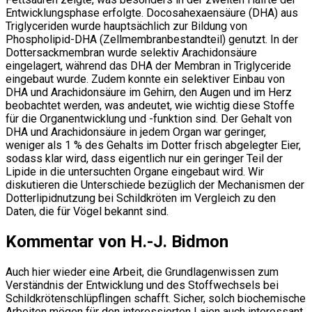
Entwicklungsphase erfolgte. Docosahexaensäure (DHA) aus
Triglyceriden wurde hauptsächlich zur Bildung von
Phospholipid-DHA (Zellmembranbestandteil) genutzt. In der
Dottersackmembran wurde selektiv Arachidonsäure
eingelagert, während das DHA der Membran in Triglyceride
eingebaut wurde. Zudem konnte ein selektiver Einbau von
DHA und Arachidonsäure im Gehirn, den Augen und im Herz
beobachtet werden, was andeutet, wie wichtig diese Stoffe
für die Organentwicklung und -funktion sind. Der Gehalt von
DHA und Arachidonsäure in jedem Organ war geringer,
weniger als 1 % des Gehalts im Dotter frisch abgelegter Eier,
sodass klar wird, dass eigentlich nur ein geringer Teil der
Lipide in die untersuchten Organe eingebaut wird. Wir
diskutieren die Unterschiede bezüglich der Mechanismen der
Dotterlipidnutzung bei Schildkröten im Vergleich zu den
Daten, die für Vögel bekannt sind.
Kommentar von H.-J. Bidmon
Auch hier wieder eine Arbeit, die Grundlagenwissen zum
Verständnis der Entwicklung und des Stoffwechsels bei
Schildkrötenschlüpflingen schafft. Sicher, solch biochemische
Arbeiten mögen für den interessierten Laien auch interessant