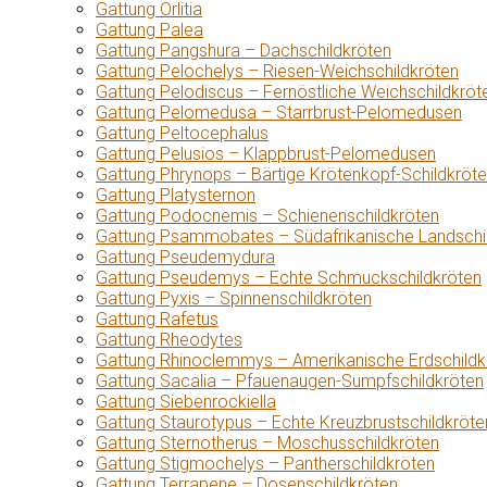
Gattung Orlitia
Gattung Palea
Gattung Pangshura – Dachschildkröten
Gattung Pelochelys – Riesen-Weichschildkröten
Gattung Pelodiscus – Fernöstliche Weichschildkröt
Gattung Pelomedusa – Starrbrust-Pelomedusen
Gattung Peltocephalus
Gattung Pelusios – Klappbrust-Pelomedusen
Gattung Phrynops – Bärtige Krötenkopf-Schildkröt
Gattung Platysternon
Gattung Podocnemis – Schienenschildkröten
Gattung Psammobates – Südafrikanische Landschi
Gattung Pseudemydura
Gattung Pseudemys – Echte Schmuckschildkröten
Gattung Pyxis – Spinnenschildkröten
Gattung Rafetus
Gattung Rheodytes
Gattung Rhinoclemmys – Amerikanische Erdschildk
Gattung Sacalia – Pfauenaugen-Sumpfschildkröten
Gattung Siebenrockiella
Gattung Staurotypus – Echte Kreuzbrustschildkröte
Gattung Sternotherus – Moschusschildkröten
Gattung Stigmochelys – Pantherschildkröten
Gattung Terrapene – Dosenschildkröten