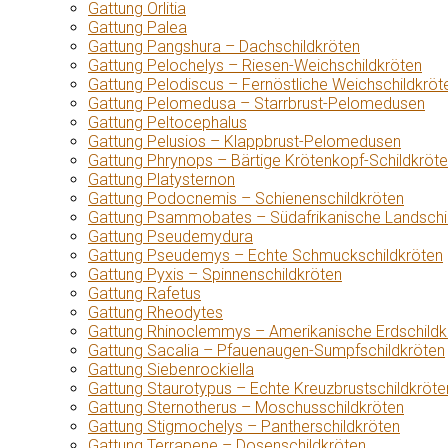
Gattung Orlitia
Gattung Palea
Gattung Pangshura – Dachschildkröten
Gattung Pelochelys – Riesen-Weichschildkröten
Gattung Pelodiscus – Fernöstliche Weichschildkröt
Gattung Pelomedusa – Starrbrust-Pelomedusen
Gattung Peltocephalus
Gattung Pelusios – Klappbrust-Pelomedusen
Gattung Phrynops – Bärtige Krötenkopf-Schildkröt
Gattung Platysternon
Gattung Podocnemis – Schienenschildkröten
Gattung Psammobates – Südafrikanische Landschi
Gattung Pseudemydura
Gattung Pseudemys – Echte Schmuckschildkröten
Gattung Pyxis – Spinnenschildkröten
Gattung Rafetus
Gattung Rheodytes
Gattung Rhinoclemmys – Amerikanische Erdschildk
Gattung Sacalia – Pfauenaugen-Sumpfschildkröten
Gattung Siebenrockiella
Gattung Staurotypus – Echte Kreuzbrustschildkröte
Gattung Sternotherus – Moschusschildkröten
Gattung Stigmochelys – Pantherschildkröten
Gattung Terrapene – Dosenschildkröten