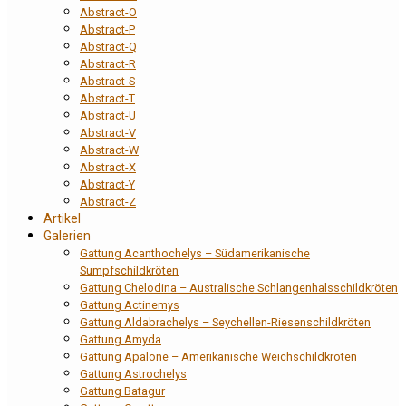
Abstract-O
Abstract-P
Abstract-Q
Abstract-R
Abstract-S
Abstract-T
Abstract-U
Abstract-V
Abstract-W
Abstract-X
Abstract-Y
Abstract-Z
Artikel
Galerien
Gattung Acanthochelys – Südamerikanische
Sumpfschildkröten
Gattung Chelodina – Australische Schlangenhalsschildkröten
Gattung Actinemys
Gattung Aldabrachelys – Seychellen-Riesenschildkröten
Gattung Amyda
Gattung Apalone – Amerikanische Weichschildkröten
Gattung Astrochelys
Gattung Batagur