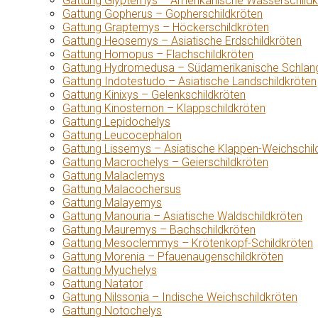
Gattung Glyptemys – Amerikanische Wasserschildk
Gattung Gopherus – Gopherschildkröten
Gattung Graptemys – Höckerschildkröten
Gattung Heosemys – Asiatische Erdschildkröten
Gattung Homopus – Flachschildkröten
Gattung Hydromedusa – Südamerikanische Schlang
Gattung Indotestudo – Asiatische Landschildkröten
Gattung Kinixys – Gelenkschildkröten
Gattung Kinosternon – Klappschildkröten
Gattung Lepidochelys
Gattung Leucocephalon
Gattung Lissemys – Asiatische Klappen-Weichschil
Gattung Macrochelys – Geierschildkröten
Gattung Malaclemys
Gattung Malacochersus
Gattung Malayemys
Gattung Manouria – Asiatische Waldschildkröten
Gattung Mauremys – Bachschildkröten
Gattung Mesoclemmys – Krötenkopf-Schildkröten
Gattung Morenia – Pfauenaugenschildkröten
Gattung Myuchelys
Gattung Natator
Gattung Nilssonia – Indische Weichschildkröten
Gattung Notochelys