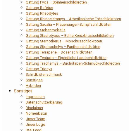
Gattung Pyxis – Spinnenschildkröten
Gattung Rafetus
Gattung Rheodytes
Gattung Rhinoclemmys – Amerikanische Erdschildkröten
Gattung Sacalia – Pfauenaugen-Sumpfschildkröten
Gattung Siebenrockiella
Gattung Staurotypus – Echte Kreuzbrustschildkröten
Gattung Sternotherus – Moschusschildkröten
Gattung Stigmochelys – Pantherschildkröten
Gattung Terrapene – Dosenschildkröten
Gattung Testudo – Eigentliche Landschildkröten
Gattung Trachemys – Buchstaben-Schmuckschildkröten
Gattung Trionyx
Schildkrötenschmuck
Sonstiges
Hybriden
Sonstiges
Impressum
Datenschutzerklärung
Disclaimer
Nomenklatur
Unser Team
Unser Logo
RSS Feed