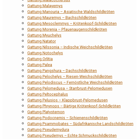
Gattung Malayemys
Gattung Manouria – Asiatische Waldschildkröten
Gattung Mauremys – Bachschildkröten
Gattung Mesoclemmys – Krötenkopf-Schildkröten
Gattung Morenia – Pfauenaugenschildkröten
Gattung Myuchelys
Gattung Natator
Gattung Nilssonia – Indische Weichschildkröten
Gattung Notochelys
Gattung Orlitia
Gattung Palea
Gattung Pangshura – Dachschildkröten
Gattung Pelochelys – Riesen-Weichschildkröten
Gattung Pelodiscus – Fernöstliche Weichschildkröten
Gattung Pelomedusa – Starrbrust-Pelomedusen
Gattung Peltocephalus
Gattung Pelusios – Klappbrust-Pelomedusen
Gattung Phrynops – Bärtige Krötenkopf-Schildkröten
Gattung Platysternon
Gattung Podocnemis – Schienenschildkröten
Gattung Psammobates – Südafrikanische Landschildkröten
Gattung Pseudemydura
Gattung Pseudemys – Echte Schmuckschildkröten