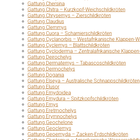
Gattung Chersina
Gattung Chitra – Kurzkopf-Weichschildkröten
Gattung Chrysemys – Zierschildkröten
Gattung Claudius
Gattung Clemmys
Gattung Cuora – Scharnierschildkröten
Gattung Cyclanorbis – Westafrikanische Klappen-W
Gattung Cyclemys – Blattschildkröten
Gattung Cycloderma – Zentralafrikanische Klappen
Gattung Deirochelys
Gattung Dermatemys – Tabascoschildkröten
Gattung Dermochelys
Gattung Dogania
Gattung Elseya – Australische Schnappschildkröten
Gattung Elusor
Gattung Emydoidea
Gattung Emydura – Spitzkopfschildkröten
Gattung Emys
Gattung Eretmochelys
Gattung Erymnochelys
Gattung Geochelone
Gattung Geoclemys
Gattung Geoemyda – Zacken-Erdschildkröten