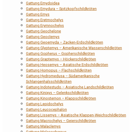
Gattung Emydoidea
Gattung Emydura – Spitzkopfschildkröten
Gattung Emys
Gattung Eretmochelys
Gattung Erymnochelys
Gattung Geochelone
Gattung Geoclemys
Gattung Geoemyda – Zacken-Erdschildkröten
Gattung Glyptemys – Amerikanische Wasserschildkröten
Gattung Gopherus – Gopherschildkröten
Gattung Graptemys – Höckerschildkröten
Gattung Heosemys – Asiatische Erdschildkröten
Gattung Homopus – Flachschildkröten
Gattung Hydromedusa – Südamerikanische
Schlangenhalsschildkröten
Gattung Indotestudo – Asiatische Landschildkröten
Gattung Kinixys – Gelenkschildkröten
Gattung Kinosternon – Klappschildkröten
Gattung Lepidochelys
Gattung Leucocephalon
Gattung Lissemys – Asiatische Klappen-Weichschildkröten
Gattung Macrochelys – Geierschildkröten
Gattung Malaclemys
Gattung Malacochersus