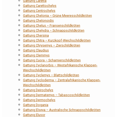
Gattung Caretta
Gattung Carettochelys
Gattung Centrochelys
Gattung Chelonia – Grüne Meeresschildkröten
Gattung Chelonoidis
Gattung Chelus – Fransenschildkröten
Gattung Chelydra – Schnappschildkröten
Gattung Chersina
Gattung Chitra – Kurzkopf-Weichschildkröten
Gattung Chrysemys – Zierschildkröten
Gattung Claudius
Gattung Clemmys
Gattung Cuora – Scharnierschildkröten
Gattung Cyclanorbis – Westafrikanische Klappen-
Weichschildkröten
Gattung Cyclemys – Blattschildkröten
Gattung Cycloderma – Zentralafrikanische Klappen-
Weichschildkröten
Gattung Deirochelys
Gattung Dermatemys – Tabascoschildkröten
Gattung Dermochelys
Gattung Dogania
Gattung Elseya – Australische Schnappschildkröten
Gattung Elusor