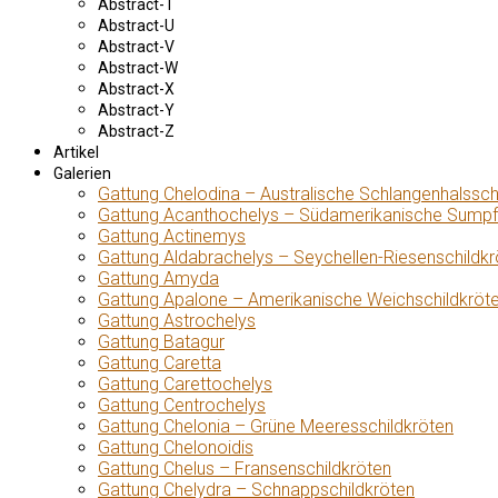
Abstract-T
Abstract-U
Abstract-V
Abstract-W
Abstract-X
Abstract-Y
Abstract-Z
Artikel
Galerien
Gattung Chelodina – Australische Schlangenhalssch
Gattung Acanthochelys – Südamerikanische Sumpf
Gattung Actinemys
Gattung Aldabrachelys – Seychellen-Riesenschildkr
Gattung Amyda
Gattung Apalone – Amerikanische Weichschildkröt
Gattung Astrochelys
Gattung Batagur
Gattung Caretta
Gattung Carettochelys
Gattung Centrochelys
Gattung Chelonia – Grüne Meeresschildkröten
Gattung Chelonoidis
Gattung Chelus – Fransenschildkröten
Gattung Chelydra – Schnappschildkröten