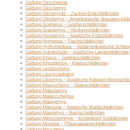
Gattung Geochelone
Gattung Geoclemys
Gattung Geoemyda – Zacken-Erdschildkröten
Gattung Glyptemys – Amerikanische Wasserschildk
Gattung Gopherus – Gopherschildkröten
Gattung Graptemys – Höckerschildkröten
Gattung Heosemys – Asiatische Erdschildkröten
Gattung Homopus – Flachschildkröten
Gattung Hydromedusa – Südamerikanische Schlang
Gattung Indotestudo – Asiatische Landschildkröten
Gattung Kinixys – Gelenkschildkröten
Gattung Kinosternon – Klappschildkröten
Gattung Lepidochelys
Gattung Leucocephalon
Gattung Lissemys – Asiatische Klappen-Weichschil
Gattung Macrochelys – Geierschildkröten
Gattung Malaclemys
Gattung Malacochersus
Gattung Malayemys
Gattung Manouria – Asiatische Waldschildkröten
Gattung Mauremys – Bachschildkröten
Gattung Mesoclemmys – Krötenkopf-Schildkröten
Gattung Morenia – Pfauenaugenschildkröten
Gattung Myuchelys