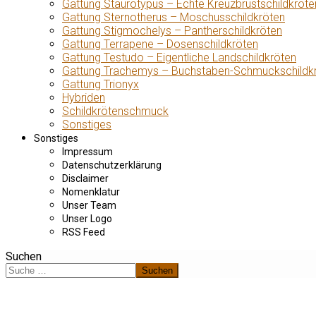
Gattung Staurotypus – Echte Kreuzbrustschildkröte
Gattung Sternotherus – Moschusschildkröten
Gattung Stigmochelys – Pantherschildkröten
Gattung Terrapene – Dosenschildkröten
Gattung Testudo – Eigentliche Landschildkröten
Gattung Trachemys – Buchstaben-Schmuckschildk
Gattung Trionyx
Hybriden
Schildkrötenschmuck
Sonstiges
Sonstiges
Impressum
Datenschutzerklärung
Disclaimer
Nomenklatur
Unser Team
Unser Logo
RSS Feed
Suchen
Suchen