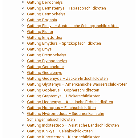
Gattung Deirochelys
Gattung Dermatemys – Tabascoschildkröten
Gattung Dermochelys
Gattung Dogania
Gattung Elseya – Australische Schnappschildkröten
Gattung Elusor
Gattung Emydoidea
Gattung Emydura – Spitzkopfschildkröten
Gattung Emys
Gattung Eretmochelys
Gattung Erymnochelys
Gattung Geochelone
Gattung Geoclemys
Gattung Geoemyda – Zacken-Erdschildkröten
Gattung Glyptemys – Amerikanische Wasserschildkröten
Gattung Gopherus – Gopherschildkröten
Gattung Graptemys – Höckerschildkröten
Gattung Heosemys – Asiatische Erdschildkröten
Gattung Homopus – Flachschildkröten
Gattung Hydromedusa – Südamerikanische
Schlangenhalsschildkröten
Gattung Indotestudo – Asiatische Landschildkröten
Gattung Kinixys – Gelenkschildkröten
Gattung Kinosternon – Klappschildkröten