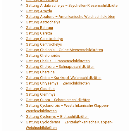
Gattung Aldabrachelys – Seychellen-Riesenschildkröten
Gattung Amyda
Gattung Apalone – Amerikanische Weichschildkröten
Gattung Astrochelys
Gattung Batagur
Gattung Caretta
Gattung Carettochelys
Gattung Centrochelys
Gattung Chelonia – Grüne Meeresschildkröten
Gattung Chelonoidis
Gattung Chelus – Fransenschildkröten
Gattung Chelydra – Schnappschildkröten
Gattung Chersina
Gattung Chitra – Kurzkopf-Weichschildkröten
Gattung Chrysemys – Zierschildkröten
Gattung Claudius
Gattung Clemmys
Gattung Cuora – Scharnierschildkröten
Gattung Cyclanorbis – Westafrikanische Klappen-
Weichschildkröten
Gattung Cyclemys – Blattschildkröten
Gattung Cycloderma – Zentralafrikanische Klappen-
Weichschildkröten