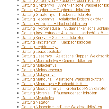
Gattung Geoemyda – Zacken-Erdschildkröten
Gattung Glyptemys – Amerikanische Wasserschildk
Gattung Gopherus – Gopherschildkröten
Gattung Graptemys – Höckerschildkröten
Gattung Heosemys – Asiatische Erdschildkröten
Gattung Homopus – Flachschildkröten
Gattung Hydromedusa – Südamerikanische Schlang
Gattung Indotestudo – Asiatische Landschildkröten
Gattung Kinixys – Gelenkschildkröten
Gattung Kinosternon – Klappschildkröten
Gattung Lepidochelys
Gattung Leucocephalon
Gattung Lissemys – Asiatische Klappen-Weichschil
Gattung Macrochelys – Geierschildkröten
Gattung Malaclemys
Gattung Malacochersus
Gattung Malayemys
Gattung Manouria – Asiatische Waldschildkröten
Gattung Mauremys – Bachschildkröten
Gattung Mesoclemmys – Krötenkopf-Schildkröten
Gattung Morenia – Pfauenaugenschildkröten
Gattung Myuchelys
Gattung Natator
Gattung Nilssonia – Indische Weichschildkröten