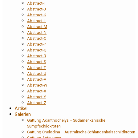
Abstract-I
Abstract-J
Abstract-K
Abstract-L
Abstract-M
Abstract-N
Abstract-O
Abstract-P
Abstract-Q
Abstract-R
Abstract-S
Abstract-T
Abstract-U
Abstract-V
Abstract-W
Abstract-X
Abstract-Y
Abstract-Z
Artikel
Galerien
Gattung Acanthochelys – Südamerikanische
Sumpfschildkröten
Gattung Chelodina – Australische Schlangenhalsschildkröten
Gattung Actinemys