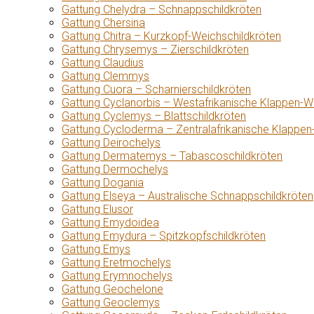
Gattung Chelydra – Schnappschildkröten
Gattung Chersina
Gattung Chitra – Kurzkopf-Weichschildkröten
Gattung Chrysemys – Zierschildkröten
Gattung Claudius
Gattung Clemmys
Gattung Cuora – Scharnierschildkröten
Gattung Cyclanorbis – Westafrikanische Klappen-W
Gattung Cyclemys – Blattschildkröten
Gattung Cycloderma – Zentralafrikanische Klappen
Gattung Deirochelys
Gattung Dermatemys – Tabascoschildkröten
Gattung Dermochelys
Gattung Dogania
Gattung Elseya – Australische Schnappschildkröten
Gattung Elusor
Gattung Emydoidea
Gattung Emydura – Spitzkopfschildkröten
Gattung Emys
Gattung Eretmochelys
Gattung Erymnochelys
Gattung Geochelone
Gattung Geoclemys