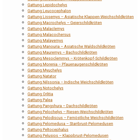
Gattung Lepidochelys
Gattung Leucocephalon
Gattung Lissemys – Asiatische Klappen-Weichschildkröten
Gattung Macrochelys – Geierschildkröten
Gattung Malaclemys
Gattung Malacochersus
Gattung Malayemys
Gattung Manouria – Asiatische Waldschildkröten
Gattung Mauremys – Bachschildkröten
Gattung Mesoclemmys – Krötenkopf-Schildkröten
Gattung Morenia – Pfauenaugenschildkröten
Gattung Myuchelys
Gattung Natator
Gattung Nilssonia – Indische Weichschildkröten
Gattung Notochelys
Gattung Orlitia
Gattung Palea
Gattung Pangshura – Dachschildkröten
Gattung Pelochelys – Riesen-Weichschildkröten
Gattung Pelodiscus – Fernöstliche Weichschildkröten
Gattung Pelomedusa – Starrbrust-Pelomedusen
Gattung Peltocephalus
Gattung Pelusios – Klappbrust-Pelomedusen