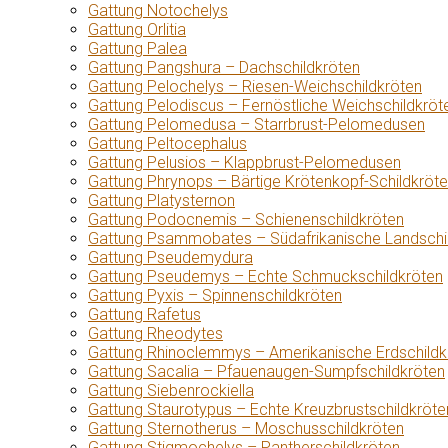
Gattung Notochelys
Gattung Orlitia
Gattung Palea
Gattung Pangshura – Dachschildkröten
Gattung Pelochelys – Riesen-Weichschildkröten
Gattung Pelodiscus – Fernöstliche Weichschildkröt
Gattung Pelomedusa – Starrbrust-Pelomedusen
Gattung Peltocephalus
Gattung Pelusios – Klappbrust-Pelomedusen
Gattung Phrynops – Bärtige Krötenkopf-Schildkröt
Gattung Platysternon
Gattung Podocnemis – Schienenschildkröten
Gattung Psammobates – Südafrikanische Landschi
Gattung Pseudemydura
Gattung Pseudemys – Echte Schmuckschildkröten
Gattung Pyxis – Spinnenschildkröten
Gattung Rafetus
Gattung Rheodytes
Gattung Rhinoclemmys – Amerikanische Erdschildk
Gattung Sacalia – Pfauenaugen-Sumpfschildkröten
Gattung Siebenrockiella
Gattung Staurotypus – Echte Kreuzbrustschildkröte
Gattung Sternotherus – Moschusschildkröten
Gattung Stigmochelys – Pantherschildkröten