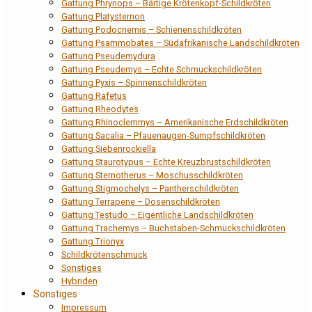
Gattung Phrynops – Bärtige Krötenkopf-Schildkröten
Gattung Platysternon
Gattung Podocnemis – Schienenschildkröten
Gattung Psammobates – Südafrikanische Landschildkröten
Gattung Pseudemydura
Gattung Pseudemys – Echte Schmuckschildkröten
Gattung Pyxis – Spinnenschildkröten
Gattung Rafetus
Gattung Rheodytes
Gattung Rhinoclemmys – Amerikanische Erdschildkröten
Gattung Sacalia – Pfauenaugen-Sumpfschildkröten
Gattung Siebenrockiella
Gattung Staurotypus – Echte Kreuzbrustschildkröten
Gattung Sternotherus – Moschusschildkröten
Gattung Stigmochelys – Pantherschildkröten
Gattung Terrapene – Dosenschildkröten
Gattung Testudo – Eigentliche Landschildkröten
Gattung Trachemys – Buchstaben-Schmuckschildkröten
Gattung Trionyx
Schildkrötenschmuck
Sonstiges
Hybriden
Sonstiges
Impressum