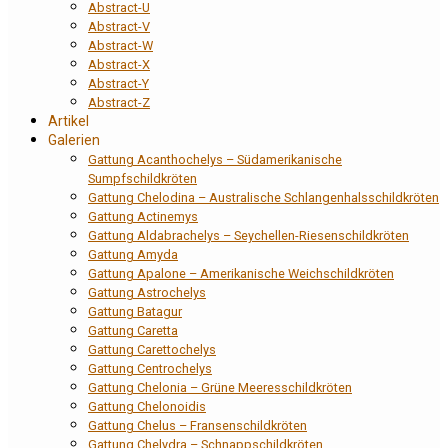
Abstract-U
Abstract-V
Abstract-W
Abstract-X
Abstract-Y
Abstract-Z
Artikel
Galerien
Gattung Acanthochelys – Südamerikanische
Sumpfschildkröten
Gattung Chelodina – Australische Schlangenhalsschildkröten
Gattung Actinemys
Gattung Aldabrachelys – Seychellen-Riesenschildkröten
Gattung Amyda
Gattung Apalone – Amerikanische Weichschildkröten
Gattung Astrochelys
Gattung Batagur
Gattung Caretta
Gattung Carettochelys
Gattung Centrochelys
Gattung Chelonia – Grüne Meeresschildkröten
Gattung Chelonoidis
Gattung Chelus – Fransenschildkröten
Gattung Chelydra – Schnappschildkröten