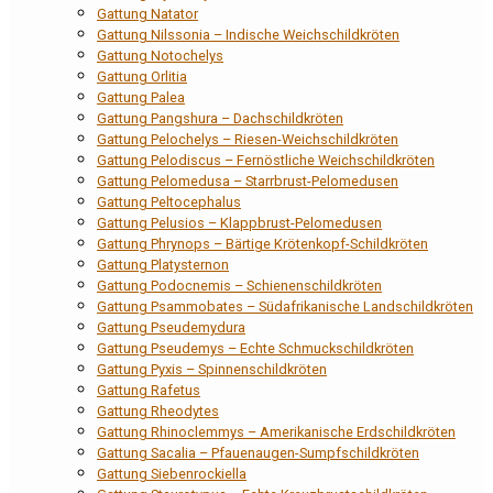
Gattung Natator
Gattung Nilssonia – Indische Weichschildkröten
Gattung Notochelys
Gattung Orlitia
Gattung Palea
Gattung Pangshura – Dachschildkröten
Gattung Pelochelys – Riesen-Weichschildkröten
Gattung Pelodiscus – Fernöstliche Weichschildkröten
Gattung Pelomedusa – Starrbrust-Pelomedusen
Gattung Peltocephalus
Gattung Pelusios – Klappbrust-Pelomedusen
Gattung Phrynops – Bärtige Krötenkopf-Schildkröten
Gattung Platysternon
Gattung Podocnemis – Schienenschildkröten
Gattung Psammobates – Südafrikanische Landschildkröten
Gattung Pseudemydura
Gattung Pseudemys – Echte Schmuckschildkröten
Gattung Pyxis – Spinnenschildkröten
Gattung Rafetus
Gattung Rheodytes
Gattung Rhinoclemmys – Amerikanische Erdschildkröten
Gattung Sacalia – Pfauenaugen-Sumpfschildkröten
Gattung Siebenrockiella