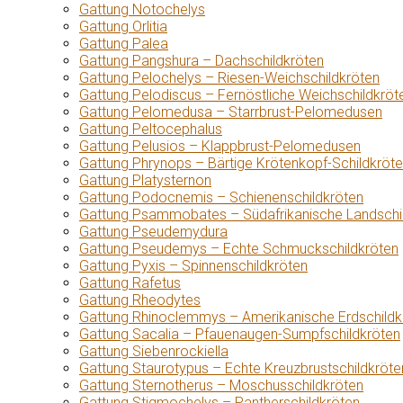
Gattung Notochelys
Gattung Orlitia
Gattung Palea
Gattung Pangshura – Dachschildkröten
Gattung Pelochelys – Riesen-Weichschildkröten
Gattung Pelodiscus – Fernöstliche Weichschildkröt
Gattung Pelomedusa – Starrbrust-Pelomedusen
Gattung Peltocephalus
Gattung Pelusios – Klappbrust-Pelomedusen
Gattung Phrynops – Bärtige Krötenkopf-Schildkröt
Gattung Platysternon
Gattung Podocnemis – Schienenschildkröten
Gattung Psammobates – Südafrikanische Landschi
Gattung Pseudemydura
Gattung Pseudemys – Echte Schmuckschildkröten
Gattung Pyxis – Spinnenschildkröten
Gattung Rafetus
Gattung Rheodytes
Gattung Rhinoclemmys – Amerikanische Erdschildk
Gattung Sacalia – Pfauenaugen-Sumpfschildkröten
Gattung Siebenrockiella
Gattung Staurotypus – Echte Kreuzbrustschildkröte
Gattung Sternotherus – Moschusschildkröten
Gattung Stigmochelys – Pantherschildkröten