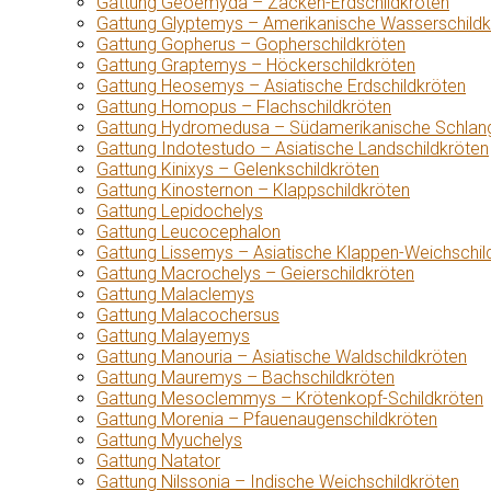
Gattung Geoemyda – Zacken-Erdschildkröten
Gattung Glyptemys – Amerikanische Wasserschildk
Gattung Gopherus – Gopherschildkröten
Gattung Graptemys – Höckerschildkröten
Gattung Heosemys – Asiatische Erdschildkröten
Gattung Homopus – Flachschildkröten
Gattung Hydromedusa – Südamerikanische Schlang
Gattung Indotestudo – Asiatische Landschildkröten
Gattung Kinixys – Gelenkschildkröten
Gattung Kinosternon – Klappschildkröten
Gattung Lepidochelys
Gattung Leucocephalon
Gattung Lissemys – Asiatische Klappen-Weichschil
Gattung Macrochelys – Geierschildkröten
Gattung Malaclemys
Gattung Malacochersus
Gattung Malayemys
Gattung Manouria – Asiatische Waldschildkröten
Gattung Mauremys – Bachschildkröten
Gattung Mesoclemmys – Krötenkopf-Schildkröten
Gattung Morenia – Pfauenaugenschildkröten
Gattung Myuchelys
Gattung Natator
Gattung Nilssonia – Indische Weichschildkröten