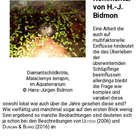
von H.-J.
Bidmon
Eine Arbeit die
auch auf
multifaktorielle
Einflüsse hindeutet
die das Überleben
der
überwinternden
Schlüpflinge
Diamantschildkröte,
beeinflussen
Malaclemys terrapin
,
allerdings bleibt
im Aquaterrarium
die Frage wie
© Hans-Jürgen Bidmon
komplex und
variabel diese
sowohl lokal wie auch über die Jahre gesehen diese sind?
Wie vielfältig und manchmal sogar auf den ersten Blick wenig
Sinn ergebend so manche Beobachtungen sind deuteten sich
ja schon bei den Beschreibungen von
Ultsch
(2006) und
Duncan & Burke
(2016) an.