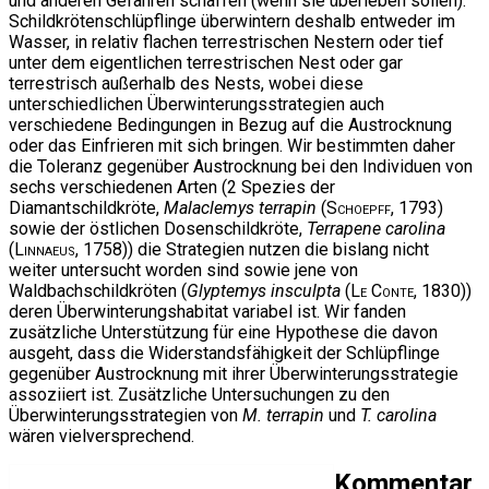
und anderen Gefahren schaffen (wenn sie überleben sollen).
Schildkrötenschlüpflinge überwintern deshalb entweder im
Wasser, in relativ flachen terrestrischen Nestern oder tief
unter dem eigentlichen terrestrischen Nest oder gar
terrestrisch außerhalb des Nests, wobei diese
unterschiedlichen Überwinterungsstrategien auch
verschiedene Bedingungen in Bezug auf die Austrocknung
oder das Einfrieren mit sich bringen. Wir bestimmten daher
die Toleranz gegenüber Austrocknung bei den Individuen von
sechs verschiedenen Arten (2 Spezies der
Diamantschildkröte,
Malaclemys terrapin
(
Schoepff
, 1793)
sowie der östlichen Dosenschildkröte,
Terrapene carolina
(
Linnaeus
, 1758)) die Strategien nutzen die bislang nicht
weiter untersucht worden sind sowie jene von
Waldbachschildkröten (
Glyptemys insculpta
(
Le Conte
, 1830))
deren Überwinterungshabitat variabel ist. Wir fanden
zusätzliche Unterstützung für eine Hypothese die davon
ausgeht, dass die Widerstandsfähigkeit der Schlüpflinge
gegenüber Austrocknung mit ihrer Überwinterungsstrategie
assoziiert ist. Zusätzliche Untersuchungen zu den
Überwinterungsstrategien von
M. terrapin
und
T. carolina
wären vielversprechend.
Kommentar