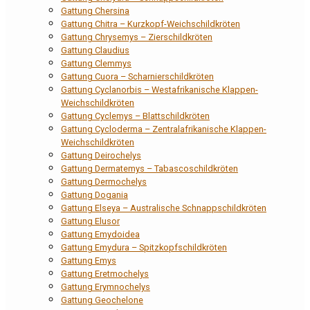
Gattung Chersina
Gattung Chitra – Kurzkopf-Weichschildkröten
Gattung Chrysemys – Zierschildkröten
Gattung Claudius
Gattung Clemmys
Gattung Cuora – Scharnierschildkröten
Gattung Cyclanorbis – Westafrikanische Klappen-
Weichschildkröten
Gattung Cyclemys – Blattschildkröten
Gattung Cycloderma – Zentralafrikanische Klappen-
Weichschildkröten
Gattung Deirochelys
Gattung Dermatemys – Tabascoschildkröten
Gattung Dermochelys
Gattung Dogania
Gattung Elseya – Australische Schnappschildkröten
Gattung Elusor
Gattung Emydoidea
Gattung Emydura – Spitzkopfschildkröten
Gattung Emys
Gattung Eretmochelys
Gattung Erymnochelys
Gattung Geochelone