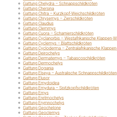
Gattung Chelydra – Schnappschildkröten
Gattung Chersina
Gattung Chitra – Kurzkopf-Weichschildkröten
Gattung Chrysemys – Zierschildkröten
Gattung Claudius
Gattung Clemmys
Gattung Cuora – Scharnierschildkröten
Gattung Cyclanorbis – Westafrikanische Klappen-W
Gattung Cyclemys – Blattschildkröten
Gattung Cycloderma – Zentralafrikanische Klappen
Gattung Deirochelys
Gattung Dermatemys – Tabascoschildkröten
Gattung Dermochelys
Gattung Dogania
Gattung Elseya – Australische Schnappschildkröten
Gattung Elusor
Gattung Emydoidea
Gattung Emydura – Spitzkopfschildkröten
Gattung Emys
Gattung Eretmochelys
Gattung Erymnochelys
Gattung Geochelone
Gattung Geoclemys