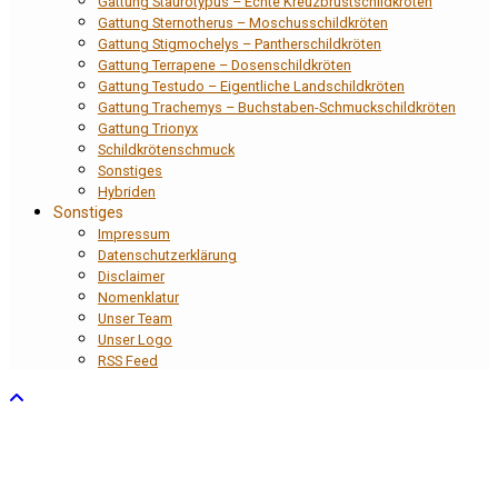
Gattung Staurotypus – Echte Kreuzbrustschildkröten
Gattung Sternotherus – Moschusschildkröten
Gattung Stigmochelys – Pantherschildkröten
Gattung Terrapene – Dosenschildkröten
Gattung Testudo – Eigentliche Landschildkröten
Gattung Trachemys – Buchstaben-Schmuckschildkröten
Gattung Trionyx
Schildkrötenschmuck
Sonstiges
Hybriden
Sonstiges
Impressum
Datenschutzerklärung
Disclaimer
Nomenklatur
Unser Team
Unser Logo
RSS Feed