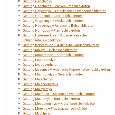
Gattung Geoclemys
Gattung Geoemyda – Zacken-Erdschildkröten
Gattung Glyptemys – Amerikanische Wasserschildkröten
Gattung Gopherus – Gopherschildkröten
Gattung Graptemys – Höckerschildkröten
Gattung Heosemys – Asiatische Erdschildkröten
Gattung Homopus – Flachschildkröten
Gattung Hydromedusa – Südamerikanische
Schlangenhalsschildkröten
Gattung Indotestudo – Asiatische Landschildkröten
Gattung Kinixys – Gelenkschildkröten
Gattung Kinosternon – Klappschildkröten
Gattung Lepidochelys
Gattung Leucocephalon
Gattung Lissemys – Asiatische Klappen-Weichschildkröten
Gattung Macrochelys – Geierschildkröten
Gattung Malaclemys
Gattung Malacochersus
Gattung Malayemys
Gattung Manouria – Asiatische Waldschildkröten
Gattung Mauremys – Bachschildkröten
Gattung Mesoclemmys – Krötenkopf-Schildkröten
Gattung Morenia – Pfauenaugenschildkröten
Gattung Myuchelys