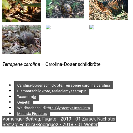
Terrapene carolina
– Carolina-Dosenschildkröte
Carolina-Dosenschildkröte, Terrapene carolina carolina
Diamantschildkröte, Malaclemys terrapin
Taxonomie
Genetik
Waldbachschildkröte, Glyptemys insculpta
Miranda Figueras
Vorheriger Beitrag: Fugate - 2019 - 01
Zurück
Nächster
Beitrag: Ferreira-Rodríguez - 2018 - 01
Weiter