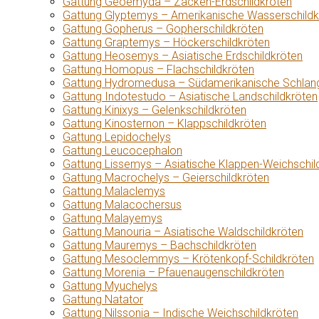
Gattung Geoemyda – Zacken-Erdschildkröten
Gattung Glyptemys – Amerikanische Wasserschildk
Gattung Gopherus – Gopherschildkröten
Gattung Graptemys – Höckerschildkröten
Gattung Heosemys – Asiatische Erdschildkröten
Gattung Homopus – Flachschildkröten
Gattung Hydromedusa – Südamerikanische Schlang
Gattung Indotestudo – Asiatische Landschildkröten
Gattung Kinixys – Gelenkschildkröten
Gattung Kinosternon – Klappschildkröten
Gattung Lepidochelys
Gattung Leucocephalon
Gattung Lissemys – Asiatische Klappen-Weichschil
Gattung Macrochelys – Geierschildkröten
Gattung Malaclemys
Gattung Malacochersus
Gattung Malayemys
Gattung Manouria – Asiatische Waldschildkröten
Gattung Mauremys – Bachschildkröten
Gattung Mesoclemmys – Krötenkopf-Schildkröten
Gattung Morenia – Pfauenaugenschildkröten
Gattung Myuchelys
Gattung Natator
Gattung Nilssonia – Indische Weichschildkröten