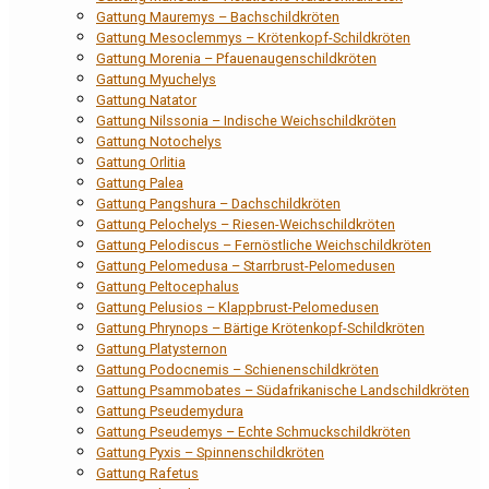
Gattung Mauremys – Bachschildkröten
Gattung Mesoclemmys – Krötenkopf-Schildkröten
Gattung Morenia – Pfauenaugenschildkröten
Gattung Myuchelys
Gattung Natator
Gattung Nilssonia – Indische Weichschildkröten
Gattung Notochelys
Gattung Orlitia
Gattung Palea
Gattung Pangshura – Dachschildkröten
Gattung Pelochelys – Riesen-Weichschildkröten
Gattung Pelodiscus – Fernöstliche Weichschildkröten
Gattung Pelomedusa – Starrbrust-Pelomedusen
Gattung Peltocephalus
Gattung Pelusios – Klappbrust-Pelomedusen
Gattung Phrynops – Bärtige Krötenkopf-Schildkröten
Gattung Platysternon
Gattung Podocnemis – Schienenschildkröten
Gattung Psammobates – Südafrikanische Landschildkröten
Gattung Pseudemydura
Gattung Pseudemys – Echte Schmuckschildkröten
Gattung Pyxis – Spinnenschildkröten
Gattung Rafetus