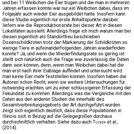
und bei 11 Weibchen die Eier trugen und die man in mehreren
Jahren erfassen konnte war nur ein Weibchen dabei, dass im
Folgejahr auch wieder Eier ausgebildet hatte. Insofern kann
diese Studie eigentlich nur erste Anhaltspunkte darüber
liefern wie die Reproduktionsrate bei dieser Art in diesen
Lokalitäten aussieht. Allerdings frage ich mich warum man bei
diesen eigentlich als Standorttreu beschrieben
Dosenschildkröten trotz der Markierung der Schildkröten so
wenige Tiere in aufeinanderfolgenden Jahren wiederfinden
konnte? Ja, und wenn die Wiederfindungsrate so gering ist
stellt sich natürlich auch die Frage wie zuverlässig die Daten
dann sein können, denn, wenn man Weibchen dabei hat die
man erst nach ihrer Eiablage auffindet und untersucht wird
man keine Eier mehr feststellen können. Insofern haben die
Autoren schon Recht, wenn sie weitere Untersuchungen für
notwendig erachten, um zu einer schlüssigeren Erfassung der
Fekundität zu kommen. Allerdings was die Vergleiche mit den
Daten aus den anderen Studien die innerhalb des
Gesamtverbreitungsgebiets der Art durchgeführt wurden
zeigt sich eigentlich deutlich, dass diese Populationen in
Illinois sich in Bezug auf die Gelegegrößen durchaus
durchschnittlich verhalten. Siehe dazu auch
Tucker
et al.,
(2014).