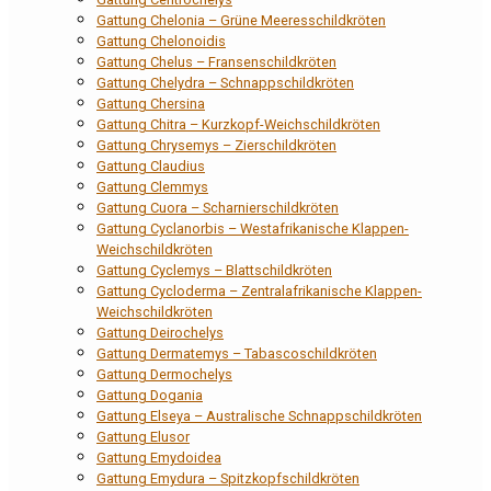
Gattung Chelonia – Grüne Meeresschildkröten
Gattung Chelonoidis
Gattung Chelus – Fransenschildkröten
Gattung Chelydra – Schnappschildkröten
Gattung Chersina
Gattung Chitra – Kurzkopf-Weichschildkröten
Gattung Chrysemys – Zierschildkröten
Gattung Claudius
Gattung Clemmys
Gattung Cuora – Scharnierschildkröten
Gattung Cyclanorbis – Westafrikanische Klappen-
Weichschildkröten
Gattung Cyclemys – Blattschildkröten
Gattung Cycloderma – Zentralafrikanische Klappen-
Weichschildkröten
Gattung Deirochelys
Gattung Dermatemys – Tabascoschildkröten
Gattung Dermochelys
Gattung Dogania
Gattung Elseya – Australische Schnappschildkröten
Gattung Elusor
Gattung Emydoidea
Gattung Emydura – Spitzkopfschildkröten