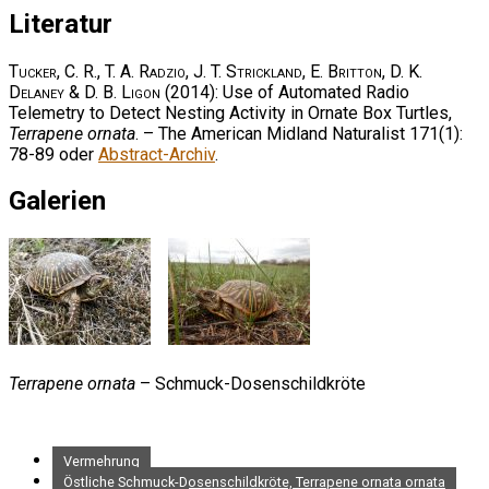
Literatur
Tucker, C. R., T. A. Radzio, J. T. Strickland, E. Britton, D. K.
Delaney & D. B. Ligon
(2014): Use of Automated Radio
Telemetry to Detect Nesting Activity in Ornate Box Turtles,
Terrapene ornata
. – The American Midland Naturalist 171(1):
78-89 oder
Abstract-Archiv
.
Galerien
Terrapene ornata
– Schmuck-Dosenschildkröte
Vermehrung
Östliche Schmuck-Dosenschildkröte, Terrapene ornata ornata