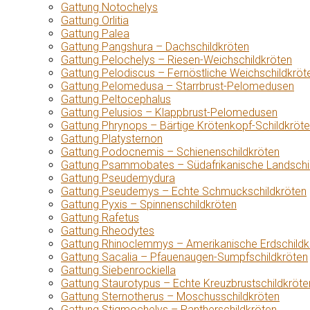
Gattung Notochelys
Gattung Orlitia
Gattung Palea
Gattung Pangshura – Dachschildkröten
Gattung Pelochelys – Riesen-Weichschildkröten
Gattung Pelodiscus – Fernöstliche Weichschildkröt
Gattung Pelomedusa – Starrbrust-Pelomedusen
Gattung Peltocephalus
Gattung Pelusios – Klappbrust-Pelomedusen
Gattung Phrynops – Bärtige Krötenkopf-Schildkröt
Gattung Platysternon
Gattung Podocnemis – Schienenschildkröten
Gattung Psammobates – Südafrikanische Landschi
Gattung Pseudemydura
Gattung Pseudemys – Echte Schmuckschildkröten
Gattung Pyxis – Spinnenschildkröten
Gattung Rafetus
Gattung Rheodytes
Gattung Rhinoclemmys – Amerikanische Erdschildk
Gattung Sacalia – Pfauenaugen-Sumpfschildkröten
Gattung Siebenrockiella
Gattung Staurotypus – Echte Kreuzbrustschildkröte
Gattung Sternotherus – Moschusschildkröten
Gattung Stigmochelys – Pantherschildkröten