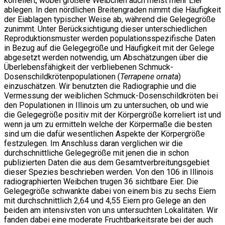
korreliert, wobei größere Weibchen auch meist mehr Eier
ablegen. In den nördlichen Breitengraden nimmt die Häufigkeit
der Eiablagen typischer Weise ab, während die Gelegegröße
zunimmt. Unter Berücksichtigung dieser unterschiedlichen
Reproduktionsmuster werden populationsspezifische Daten
in Bezug auf die Gelegegröße und Häufigkeit mit der Gelege
abgesetzt werden notwendig, um Abschätzungen über die
Überlebensfähigkeit der verbliebenen Schmuck-
Dosenschildkrötenpopulationen (
Terrapene ornata
)
einzuschätzen. Wir benutzten die Radiographie und die
Vermessung der weiblichen Schmuck-Dosenschildkröten bei
den Populationen in Illinois um zu untersuchen, ob und wie
die Gelegegröße positiv mit der Körpergröße korreliert ist und
wenn ja um zu ermitteln welche der Körpermaße die besten
sind um die dafür wesentlichen Aspekte der Körpergröße
festzulegen. Im Anschluss daran verglichen wir die
durchschnittliche Gelegegröße mit jenen die in schon
publizierten Daten die aus dem Gesamtverbreitungsgebiet
dieser Spezies beschrieben werden. Von den 106 in Illinois
radiographierten Weibchen trugen 36 sichtbare Eier. Die
Gelegegröße schwankte dabei von einem bis zu sechs Eiern
mit durchschnittlich 2,64 und 4,55 Eiern pro Gelege an den
beiden am intensivsten von uns untersuchten Lokalitäten. Wir
fanden dabei eine moderate Fruchtbarkeitsrate bei der auch