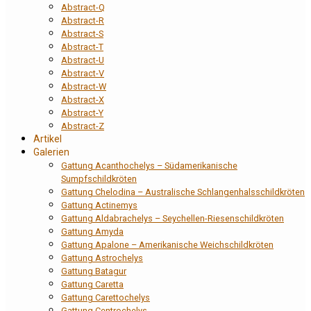
Abstract-Q
Abstract-R
Abstract-S
Abstract-T
Abstract-U
Abstract-V
Abstract-W
Abstract-X
Abstract-Y
Abstract-Z
Artikel
Galerien
Gattung Acanthochelys – Südamerikanische
Sumpfschildkröten
Gattung Chelodina – Australische Schlangenhalsschildkröten
Gattung Actinemys
Gattung Aldabrachelys – Seychellen-Riesenschildkröten
Gattung Amyda
Gattung Apalone – Amerikanische Weichschildkröten
Gattung Astrochelys
Gattung Batagur
Gattung Caretta
Gattung Carettochelys
Gattung Centrochelys