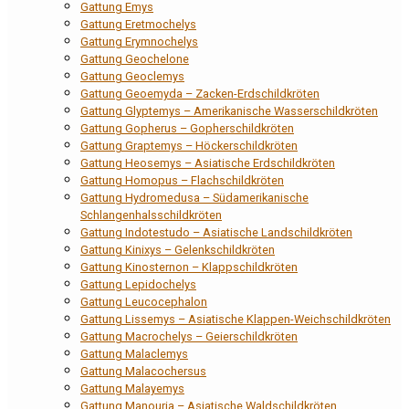
Gattung Emys
Gattung Eretmochelys
Gattung Erymnochelys
Gattung Geochelone
Gattung Geoclemys
Gattung Geoemyda – Zacken-Erdschildkröten
Gattung Glyptemys – Amerikanische Wasserschildkröten
Gattung Gopherus – Gopherschildkröten
Gattung Graptemys – Höckerschildkröten
Gattung Heosemys – Asiatische Erdschildkröten
Gattung Homopus – Flachschildkröten
Gattung Hydromedusa – Südamerikanische
Schlangenhalsschildkröten
Gattung Indotestudo – Asiatische Landschildkröten
Gattung Kinixys – Gelenkschildkröten
Gattung Kinosternon – Klappschildkröten
Gattung Lepidochelys
Gattung Leucocephalon
Gattung Lissemys – Asiatische Klappen-Weichschildkröten
Gattung Macrochelys – Geierschildkröten
Gattung Malaclemys
Gattung Malacochersus
Gattung Malayemys
Gattung Manouria – Asiatische Waldschildkröten