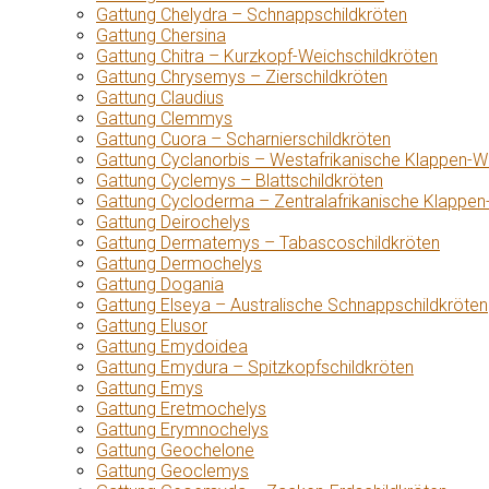
Gattung Chelydra – Schnappschildkröten
Gattung Chersina
Gattung Chitra – Kurzkopf-Weichschildkröten
Gattung Chrysemys – Zierschildkröten
Gattung Claudius
Gattung Clemmys
Gattung Cuora – Scharnierschildkröten
Gattung Cyclanorbis – Westafrikanische Klappen-W
Gattung Cyclemys – Blattschildkröten
Gattung Cycloderma – Zentralafrikanische Klappen
Gattung Deirochelys
Gattung Dermatemys – Tabascoschildkröten
Gattung Dermochelys
Gattung Dogania
Gattung Elseya – Australische Schnappschildkröten
Gattung Elusor
Gattung Emydoidea
Gattung Emydura – Spitzkopfschildkröten
Gattung Emys
Gattung Eretmochelys
Gattung Erymnochelys
Gattung Geochelone
Gattung Geoclemys