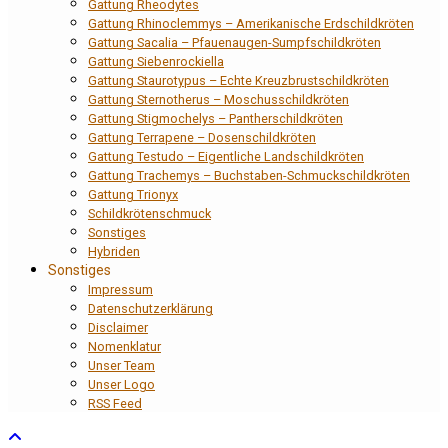
Gattung Rheodytes
Gattung Rhinoclemmys – Amerikanische Erdschildkröten
Gattung Sacalia – Pfauenaugen-Sumpfschildkröten
Gattung Siebenrockiella
Gattung Staurotypus – Echte Kreuzbrustschildkröten
Gattung Sternotherus – Moschusschildkröten
Gattung Stigmochelys – Pantherschildkröten
Gattung Terrapene – Dosenschildkröten
Gattung Testudo – Eigentliche Landschildkröten
Gattung Trachemys – Buchstaben-Schmuckschildkröten
Gattung Trionyx
Schildkrötenschmuck
Sonstiges
Hybriden
Sonstiges
Impressum
Datenschutzerklärung
Disclaimer
Nomenklatur
Unser Team
Unser Logo
RSS Feed