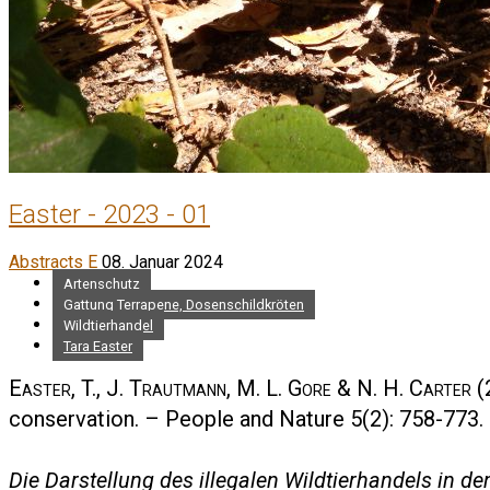
Easter - 2023 - 01
Abstracts E
08. Januar 2024
Artenschutz
Gattung Terrapene, Dosenschildkröten
Wildtierhandel
Tara Easter
Easter, T., J. Trautmann, M. L. Gore & N. H. Carter
(2
conservation. – People and Nature 5(2): 758-773.
Die Darstellung des illegalen Wildtierhandels in d