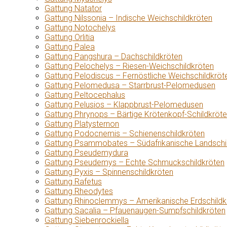
Gattung Natator
Gattung Nilssonia – Indische Weichschildkröten
Gattung Notochelys
Gattung Orlitia
Gattung Palea
Gattung Pangshura – Dachschildkröten
Gattung Pelochelys – Riesen-Weichschildkröten
Gattung Pelodiscus – Fernöstliche Weichschildkröt
Gattung Pelomedusa – Starrbrust-Pelomedusen
Gattung Peltocephalus
Gattung Pelusios – Klappbrust-Pelomedusen
Gattung Phrynops – Bärtige Krötenkopf-Schildkröt
Gattung Platysternon
Gattung Podocnemis – Schienenschildkröten
Gattung Psammobates – Südafrikanische Landschi
Gattung Pseudemydura
Gattung Pseudemys – Echte Schmuckschildkröten
Gattung Pyxis – Spinnenschildkröten
Gattung Rafetus
Gattung Rheodytes
Gattung Rhinoclemmys – Amerikanische Erdschildk
Gattung Sacalia – Pfauenaugen-Sumpfschildkröten
Gattung Siebenrockiella