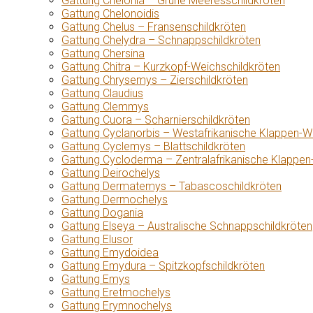
Gattung Chelonia – Grüne Meeresschildkröten
Gattung Chelonoidis
Gattung Chelus – Fransenschildkröten
Gattung Chelydra – Schnappschildkröten
Gattung Chersina
Gattung Chitra – Kurzkopf-Weichschildkröten
Gattung Chrysemys – Zierschildkröten
Gattung Claudius
Gattung Clemmys
Gattung Cuora – Scharnierschildkröten
Gattung Cyclanorbis – Westafrikanische Klappen-W
Gattung Cyclemys – Blattschildkröten
Gattung Cycloderma – Zentralafrikanische Klappen
Gattung Deirochelys
Gattung Dermatemys – Tabascoschildkröten
Gattung Dermochelys
Gattung Dogania
Gattung Elseya – Australische Schnappschildkröten
Gattung Elusor
Gattung Emydoidea
Gattung Emydura – Spitzkopfschildkröten
Gattung Emys
Gattung Eretmochelys
Gattung Erymnochelys