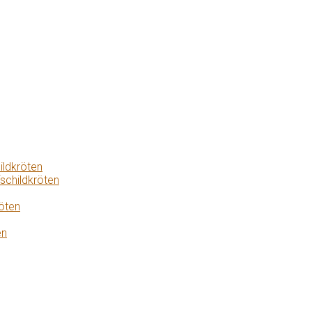
ildkröten
schildkröten
öten
en