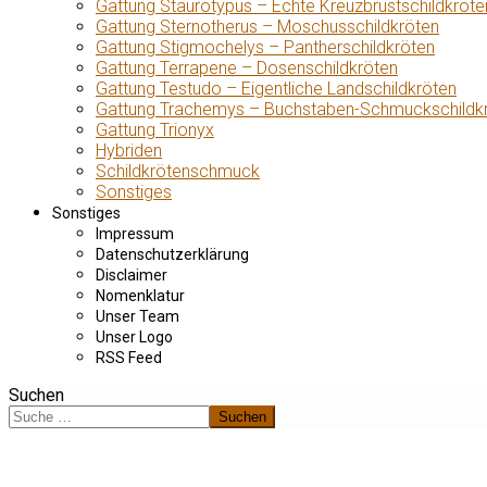
Gattung Staurotypus – Echte Kreuzbrustschildkröte
Gattung Sternotherus – Moschusschildkröten
Gattung Stigmochelys – Pantherschildkröten
Gattung Terrapene – Dosenschildkröten
Gattung Testudo – Eigentliche Landschildkröten
Gattung Trachemys – Buchstaben-Schmuckschildk
Gattung Trionyx
Hybriden
Schildkrötenschmuck
Sonstiges
Sonstiges
Impressum
Datenschutzerklärung
Disclaimer
Nomenklatur
Unser Team
Unser Logo
RSS Feed
Suchen
Suchen