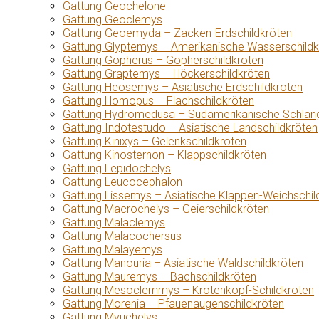
Gattung Geochelone
Gattung Geoclemys
Gattung Geoemyda – Zacken-Erdschildkröten
Gattung Glyptemys – Amerikanische Wasserschildk
Gattung Gopherus – Gopherschildkröten
Gattung Graptemys – Höckerschildkröten
Gattung Heosemys – Asiatische Erdschildkröten
Gattung Homopus – Flachschildkröten
Gattung Hydromedusa – Südamerikanische Schlang
Gattung Indotestudo – Asiatische Landschildkröten
Gattung Kinixys – Gelenkschildkröten
Gattung Kinosternon – Klappschildkröten
Gattung Lepidochelys
Gattung Leucocephalon
Gattung Lissemys – Asiatische Klappen-Weichschil
Gattung Macrochelys – Geierschildkröten
Gattung Malaclemys
Gattung Malacochersus
Gattung Malayemys
Gattung Manouria – Asiatische Waldschildkröten
Gattung Mauremys – Bachschildkröten
Gattung Mesoclemmys – Krötenkopf-Schildkröten
Gattung Morenia – Pfauenaugenschildkröten
Gattung Myuchelys