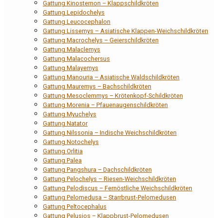
Gattung Kinosternon – Klappschildkröten
Gattung Lepidochelys
Gattung Leucocephalon
Gattung Lissemys – Asiatische Klappen-Weichschildkröten
Gattung Macrochelys – Geierschildkröten
Gattung Malaclemys
Gattung Malacochersus
Gattung Malayemys
Gattung Manouria – Asiatische Waldschildkröten
Gattung Mauremys – Bachschildkröten
Gattung Mesoclemmys – Krötenkopf-Schildkröten
Gattung Morenia – Pfauenaugenschildkröten
Gattung Myuchelys
Gattung Natator
Gattung Nilssonia – Indische Weichschildkröten
Gattung Notochelys
Gattung Orlitia
Gattung Palea
Gattung Pangshura – Dachschildkröten
Gattung Pelochelys – Riesen-Weichschildkröten
Gattung Pelodiscus – Fernöstliche Weichschildkröten
Gattung Pelomedusa – Starrbrust-Pelomedusen
Gattung Peltocephalus
Gattung Pelusios – Klappbrust-Pelomedusen