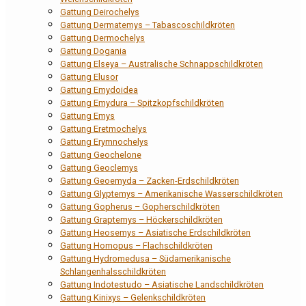
Gattung Deirochelys
Gattung Dermatemys – Tabascoschildkröten
Gattung Dermochelys
Gattung Dogania
Gattung Elseya – Australische Schnappschildkröten
Gattung Elusor
Gattung Emydoidea
Gattung Emydura – Spitzkopfschildkröten
Gattung Emys
Gattung Eretmochelys
Gattung Erymnochelys
Gattung Geochelone
Gattung Geoclemys
Gattung Geoemyda – Zacken-Erdschildkröten
Gattung Glyptemys – Amerikanische Wasserschildkröten
Gattung Gopherus – Gopherschildkröten
Gattung Graptemys – Höckerschildkröten
Gattung Heosemys – Asiatische Erdschildkröten
Gattung Homopus – Flachschildkröten
Gattung Hydromedusa – Südamerikanische
Schlangenhalsschildkröten
Gattung Indotestudo – Asiatische Landschildkröten
Gattung Kinixys – Gelenkschildkröten