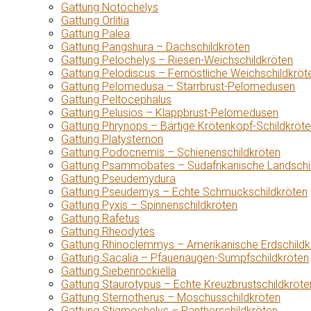
Gattung Notochelys
Gattung Orlitia
Gattung Palea
Gattung Pangshura – Dachschildkröten
Gattung Pelochelys – Riesen-Weichschildkröten
Gattung Pelodiscus – Fernöstliche Weichschildkröt
Gattung Pelomedusa – Starrbrust-Pelomedusen
Gattung Peltocephalus
Gattung Pelusios – Klappbrust-Pelomedusen
Gattung Phrynops – Bärtige Krötenkopf-Schildkröt
Gattung Platysternon
Gattung Podocnemis – Schienenschildkröten
Gattung Psammobates – Südafrikanische Landschi
Gattung Pseudemydura
Gattung Pseudemys – Echte Schmuckschildkröten
Gattung Pyxis – Spinnenschildkröten
Gattung Rafetus
Gattung Rheodytes
Gattung Rhinoclemmys – Amerikanische Erdschildk
Gattung Sacalia – Pfauenaugen-Sumpfschildkröten
Gattung Siebenrockiella
Gattung Staurotypus – Echte Kreuzbrustschildkröte
Gattung Sternotherus – Moschusschildkröten
Gattung Stigmochelys – Pantherschildkröten