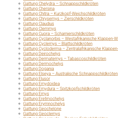
Gattung Chelydra – Schnappschildkröten
Gattung Chersina
Gattung Chitra – Kurzkopf-Weichschildkröten
Gattung Chrysemys – Zierschildkröten
Gattung Claudius
Gattung Clemmys
Gattung Cuora – Scharnierschildkröten
Gattung Cyclanorbis – Westafrikanische Klappen-W
Gattung Cyclemys – Blattschildkröten
Gattung Cycloderma – Zentralafrikanische Klappen
Gattung Deirochelys
Gattung Dermatemys – Tabascoschildkröten
Gattung Dermochelys
Gattung Dogania
Gattung Elseya – Australische Schnappschildkröten
Gattung Elusor
Gattung Emydoidea
Gattung Emydura – Spitzkopfschildkröten
Gattung Emys
Gattung Eretmochelys
Gattung Erymnochelys
Gattung Geochelone
Gattung Geoclemys