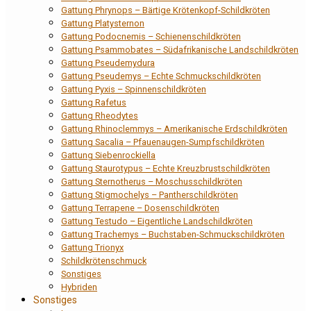
Gattung Phrynops – Bärtige Krötenkopf-Schildkröten
Gattung Platysternon
Gattung Podocnemis – Schienenschildkröten
Gattung Psammobates – Südafrikanische Landschildkröten
Gattung Pseudemydura
Gattung Pseudemys – Echte Schmuckschildkröten
Gattung Pyxis – Spinnenschildkröten
Gattung Rafetus
Gattung Rheodytes
Gattung Rhinoclemmys – Amerikanische Erdschildkröten
Gattung Sacalia – Pfauenaugen-Sumpfschildkröten
Gattung Siebenrockiella
Gattung Staurotypus – Echte Kreuzbrustschildkröten
Gattung Sternotherus – Moschusschildkröten
Gattung Stigmochelys – Pantherschildkröten
Gattung Terrapene – Dosenschildkröten
Gattung Testudo – Eigentliche Landschildkröten
Gattung Trachemys – Buchstaben-Schmuckschildkröten
Gattung Trionyx
Schildkrötenschmuck
Sonstiges
Hybriden
Sonstiges