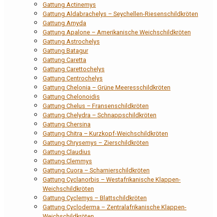
Gattung Actinemys
Gattung Aldabrachelys – Seychellen-Riesenschildkröten
Gattung Amyda
Gattung Apalone – Amerikanische Weichschildkröten
Gattung Astrochelys
Gattung Batagur
Gattung Caretta
Gattung Carettochelys
Gattung Centrochelys
Gattung Chelonia – Grüne Meeresschildkröten
Gattung Chelonoidis
Gattung Chelus – Fransenschildkröten
Gattung Chelydra – Schnappschildkröten
Gattung Chersina
Gattung Chitra – Kurzkopf-Weichschildkröten
Gattung Chrysemys – Zierschildkröten
Gattung Claudius
Gattung Clemmys
Gattung Cuora – Scharnierschildkröten
Gattung Cyclanorbis – Westafrikanische Klappen-
Weichschildkröten
Gattung Cyclemys – Blattschildkröten
Gattung Cycloderma – Zentralafrikanische Klappen-
Weichschildkröten