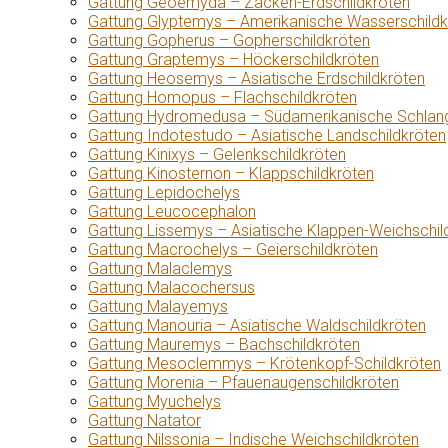
Gattung Geoemyda – Zacken-Erdschildkröten
Gattung Glyptemys – Amerikanische Wasserschildk
Gattung Gopherus – Gopherschildkröten
Gattung Graptemys – Höckerschildkröten
Gattung Heosemys – Asiatische Erdschildkröten
Gattung Homopus – Flachschildkröten
Gattung Hydromedusa – Südamerikanische Schlang
Gattung Indotestudo – Asiatische Landschildkröten
Gattung Kinixys – Gelenkschildkröten
Gattung Kinosternon – Klappschildkröten
Gattung Lepidochelys
Gattung Leucocephalon
Gattung Lissemys – Asiatische Klappen-Weichschil
Gattung Macrochelys – Geierschildkröten
Gattung Malaclemys
Gattung Malacochersus
Gattung Malayemys
Gattung Manouria – Asiatische Waldschildkröten
Gattung Mauremys – Bachschildkröten
Gattung Mesoclemmys – Krötenkopf-Schildkröten
Gattung Morenia – Pfauenaugenschildkröten
Gattung Myuchelys
Gattung Natator
Gattung Nilssonia – Indische Weichschildkröten