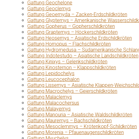
Gattung Geochelone
Gattung Geoclemys
Gattung Geoemyda – Zacken-Erdschildkröten
Gattung Glyptemys – Amerikanische Wasserschildk
Gattung Gopherus – Gopherschildkröten
Gattung Graptemys – Höckerschildkröten
Gattung Heosemys – Asiatische Erdschildkröten
Gattung Homopus – Flachschildkröten
Gattung Hydromedusa – Südamerikanische Schlang
Gattung Indotestudo – Asiatische Landschildkröten
Gattung Kinixys – Gelenkschildkröten
Gattung Kinosternon – Klappschildkröten
Gattung Lepidochelys
Gattung Leucocephalon
Gattung Lissemys – Asiatische Klappen-Weichschil
Gattung Macrochelys – Geierschildkröten
Gattung Malaclemys
Gattung Malacochersus
Gattung Malayemys
Gattung Manouria – Asiatische Waldschildkröten
Gattung Mauremys – Bachschildkröten
Gattung Mesoclemmys – Krötenkopf-Schildkröten
Gattung Morenia – Pfauenaugenschildkröten
Gattung Myuchelys