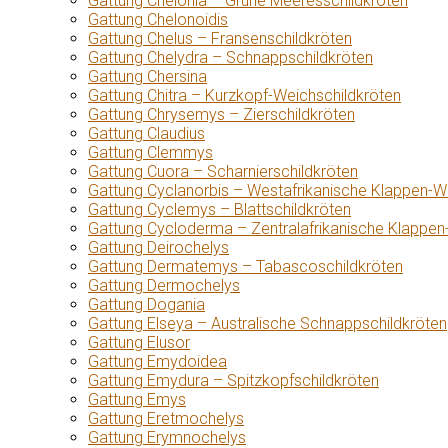
Gattung Chelonia – Grüne Meeresschildkröten
Gattung Chelonoidis
Gattung Chelus – Fransenschildkröten
Gattung Chelydra – Schnappschildkröten
Gattung Chersina
Gattung Chitra – Kurzkopf-Weichschildkröten
Gattung Chrysemys – Zierschildkröten
Gattung Claudius
Gattung Clemmys
Gattung Cuora – Scharnierschildkröten
Gattung Cyclanorbis – Westafrikanische Klappen-W
Gattung Cyclemys – Blattschildkröten
Gattung Cycloderma – Zentralafrikanische Klappen
Gattung Deirochelys
Gattung Dermatemys – Tabascoschildkröten
Gattung Dermochelys
Gattung Dogania
Gattung Elseya – Australische Schnappschildkröten
Gattung Elusor
Gattung Emydoidea
Gattung Emydura – Spitzkopfschildkröten
Gattung Emys
Gattung Eretmochelys
Gattung Erymnochelys