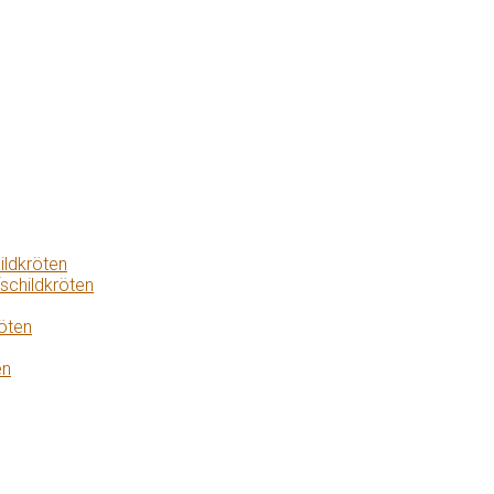
ildkröten
schildkröten
öten
en