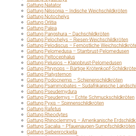
Gattung Natator
Gattung Nilssonia – Indische Weichschildkröten
Gattung Notochelys
Gattung Orlitia
Gattung Palea
Gattung Pangshura – Dachschildkröten
Gattung Pelochelys – Riesen-Weichschildkröten
Gattung Pelodiscus – Fernöstliche Weichschildkröt
Gattung Pelomedusa – Starrbrust-Pelomedusen
Gattung Peltocephalus
Gattung Pelusios – Klappbrust-Pelomedusen
Gattung Phrynops – Bärtige Krötenkopf-Schildkröt
Gattung Platysternon
Gattung Podocnemis – Schienenschildkröten
Gattung Psammobates – Südafrikanische Landschi
Gattung Pseudemydura
Gattung Pseudemys – Echte Schmuckschildkröten
Gattung Pyxis – Spinnenschildkröten
Gattung Rafetus
Gattung Rheodytes
Gattung Rhinoclemmys – Amerikanische Erdschildk
Gattung Sacalia – Pfauenaugen-Sumpfschildkröten
Gattung Siebenrockiella