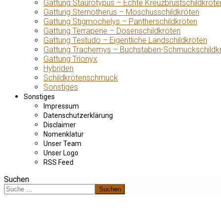
Gattung Staurotypus – Echte Kreuzbrustschildkröte
Gattung Sternotherus – Moschusschildkröten
Gattung Stigmochelys – Pantherschildkröten
Gattung Terrapene – Dosenschildkröten
Gattung Testudo – Eigentliche Landschildkröten
Gattung Trachemys – Buchstaben-Schmuckschildk
Gattung Trionyx
Hybriden
Schildkrötenschmuck
Sonstiges
Sonstiges
Impressum
Datenschutzerklärung
Disclaimer
Nomenklatur
Unser Team
Unser Logo
RSS Feed
Suchen
Suchen