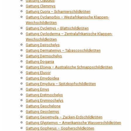
Gattung Claudius
Gattung Clemmys
Gattung Cuora – Scharnierschildkröten
Gattung Cyclanorbis – Westafrikanische Klappen-
Weichschildkröten
Gattung Cyclemys – Blattschildkröten
Gattung Cycloderma – Zentralafrikanische Klappen-
Weichschildkröten
Gattung Deirochelys
Gattung Dermatemys – Tabascoschildkröten
Gattung Dermochelys
Gattung Dogania
Gattung Elseya – Australische Schnappschildkröten
Gattung Elusor
Gattung Emydoidea
Gattung Emydura – Spitzkopfschildkröten
Gattung Emys
Gattung Eretmochelys
Gattung Erymnochelys
Gattung Geochelone
Gattung Geoclemys
Gattung Geoemyda – Zacken-Erdschildkröten
Gattung Glyptemys – Amerikanische Wasserschildkröten
Gattung Gopherus – Gopherschildkröten