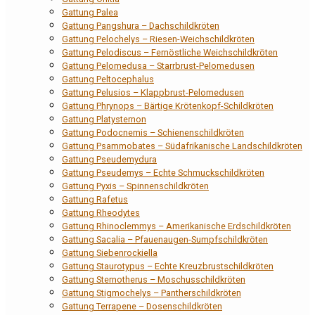
Gattung Palea
Gattung Pangshura – Dachschildkröten
Gattung Pelochelys – Riesen-Weichschildkröten
Gattung Pelodiscus – Fernöstliche Weichschildkröten
Gattung Pelomedusa – Starrbrust-Pelomedusen
Gattung Peltocephalus
Gattung Pelusios – Klappbrust-Pelomedusen
Gattung Phrynops – Bärtige Krötenkopf-Schildkröten
Gattung Platysternon
Gattung Podocnemis – Schienenschildkröten
Gattung Psammobates – Südafrikanische Landschildkröten
Gattung Pseudemydura
Gattung Pseudemys – Echte Schmuckschildkröten
Gattung Pyxis – Spinnenschildkröten
Gattung Rafetus
Gattung Rheodytes
Gattung Rhinoclemmys – Amerikanische Erdschildkröten
Gattung Sacalia – Pfauenaugen-Sumpfschildkröten
Gattung Siebenrockiella
Gattung Staurotypus – Echte Kreuzbrustschildkröten
Gattung Sternotherus – Moschusschildkröten
Gattung Stigmochelys – Pantherschildkröten
Gattung Terrapene – Dosenschildkröten