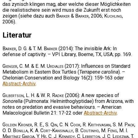
das zynisch klingen mag, aber welche dieser Möglichkeiten
die realistischere sein wird muss die Zukunft erst noch
zeigen (siehe dazu auch
Barker & Barker
, 2006;
Kuchling
,
2006).
Literatur
Barker, D. G. & T. M. Barker
(2014): The invisible Ark: In
defense of captivity. – VPI Library, Boerne, TX, USA; pp. 169.
Gienger, C. M. & E. M. Urdiales
(2017): Influences on Standard
Metabolism in Eastern Box Turtles (
Terrapene carolina
). –
Chelonian Conservation and Biology 16(2): 159-163 oder
Abstract-Archiv
.
Gilbertson, L. H. & W. R. Radke
(2006): A new species of
Sonorella
(Pulmonata: Helminthoglyptidae) from Arizona, with
notes on predation and evasive behaviours. – American
Malacological Bulletin 21: 17-22 oder
Abstract-Archiv
.
Golden Kroner, R. E., S. Qin, C. N. Cook, R. Krithivasan, S. M. Pack,
O. D. Bonilla, K. A. Cort-Kansinally, B. Coutinho, M. Feng, M. I.
Martínez Garcia, Y. He, C. J. Kennedy, C. Lebreton, J. C. Ledezma, T.