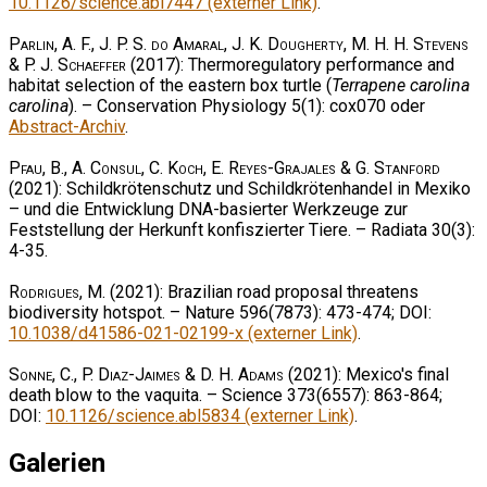
10.1126/science.abl7447 (externer Link)
.
Parlin, A. F., J. P. S. do Amaral, J. K. Dougherty, M. H. H. Stevens
& P. J. Schaeffer
(2017): Thermoregulatory performance and
habitat selection of the eastern box turtle (
Terrapene carolina
carolina
). – Conservation Physiology 5(1): cox070 oder
Abstract-Archiv
.
Pfau, B., A. Consul, C. Koch, E. Reyes-Grajales & G. Stanford
(2021): Schildkrötenschutz und Schildkrötenhandel in Mexiko
– und die Entwicklung DNA-basierter Werkzeuge zur
Feststellung der Herkunft konfiszierter Tiere. – Radiata 30(3):
4-35.
Rodrigues, M.
(2021): Brazilian road proposal threatens
biodiversity hotspot. – Nature 596(7873): 473-474; DOI:
10.1038/d41586-021-02199-x (externer Link)
.
Sonne, C., P. Diaz-Jaimes & D. H. Adams
(2021): Mexico's final
death blow to the vaquita. – Science 373(6557): 863-864;
DOI:
10.1126/science.abl5834 (externer Link)
.
Galerien