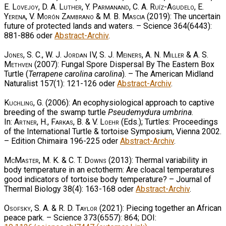
E. Lovejoy, D. A. Luther, Y. Parmanand, C. A. Ruíz-Agudelo, E.
Yerena, V. Morón Zambrano & M. B. Mascia
(2019): The uncertain
future of protected lands and waters. – Science 364(6443):
881-886 oder
Abstract-Archiv
.
Jones, S. C., W. J. Jordan IV, S. J. Meiners, A. N. Miller & A. S.
Methven
(2007): Fungal Spore Dispersal By The Eastern Box
Turtle (
Terrapene carolina carolina
). – The American Midland
Naturalist 157(1): 121-126 oder
Abstract-Archiv
.
Kuchling, G.
(2006): An ecophysiological approach to captive
breeding of the swamp turtle
Pseudemydura umbrina
.
In:
Artner, H., Farkas, B. & V. Loehr
(Eds.); Turtles: Proceedings
of the International Turtle & tortoise Symposium, Vienna 2002.
– Edition Chimaira 196-225 oder
Abstract-Archiv
.
McMaster, M. K. & C. T. Downs
(2013): Thermal variability in
body temperature in an ectotherm: Are cloacal temperatures
good indicators of tortoise body temperature? – Journal of
Thermal Biology 38(4): 163-168 oder
Abstract-Archiv
.
Osofsky, S. A. & R. D. Taylor
(2021): Piecing together an African
peace park. – Science 373(6557): 864; DOI: