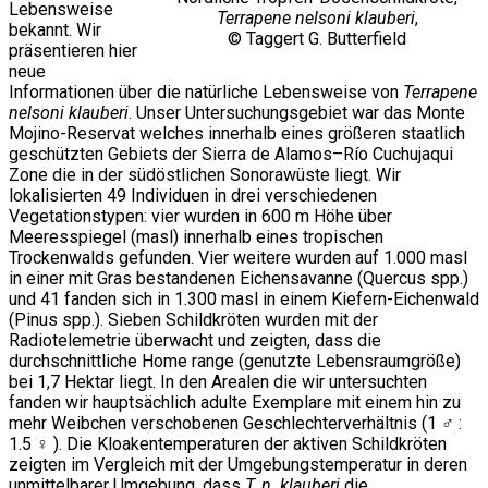
Lebensweise
Terrapene nelsoni klauberi
,
bekannt. Wir
© Taggert G. Butterfield
präsentieren hier
neue
Informationen über die natürliche Lebensweise von
Terrapene
nelsoni klauberi
. Unser Untersuchungsgebiet war das Monte
Mojino-Reservat welches innerhalb eines größeren staatlich
geschützten Gebiets der Sierra de Alamos–Río Cuchujaqui
Zone die in der südöstlichen Sonorawüste liegt. Wir
lokalisierten 49 Individuen in drei verschiedenen
Vegetationstypen: vier wurden in 600 m Höhe über
Meeresspiegel (masl) innerhalb eines tropischen
Trockenwalds gefunden. Vier weitere wurden auf 1.000 masl
in einer mit Gras bestandenen Eichensavanne (Quercus spp.)
und 41 fanden sich in 1.300 masl in einem Kiefern-Eichenwald
(Pinus spp.). Sieben Schildkröten wurden mit der
Radiotelemetrie überwacht und zeigten, dass die
durchschnittliche Home range (genutzte Lebensraumgröße)
bei 1,7 Hektar liegt. In den Arealen die wir untersuchten
fanden wir hauptsächlich adulte Exemplare mit einem hin zu
mehr Weibchen verschobenen Geschlechterverhältnis (1 ♂ :
1.5 ♀ ). Die Kloakentemperaturen der aktiven Schildkröten
zeigten im Vergleich mit der Umgebungstemperatur in deren
unmittelbarer Umgebung, dass
T. n. klauberi
die