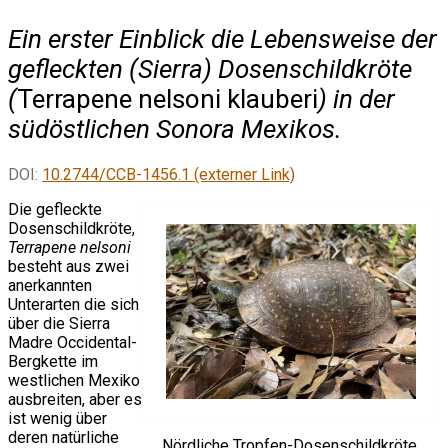
Ein erster Einblick die Lebensweise der
gefleckten (Sierra) Dosenschildkröte
(
Terrapene nelsoni klauberi
) in der
südöstlichen Sonora Mexikos.
DOI:
10.2744/CCB-1456.1 (externer Link)
Die gefleckte
Dosenschildkröte,
Terrapene nelsoni
besteht aus zwei
anerkannten
Unterarten die sich
über die Sierra
Madre Occidental-
Bergkette im
westlichen Mexiko
ausbreiten, aber es
ist wenig über
deren natürliche
Nördliche Tropfen-Dosenschildkröte,