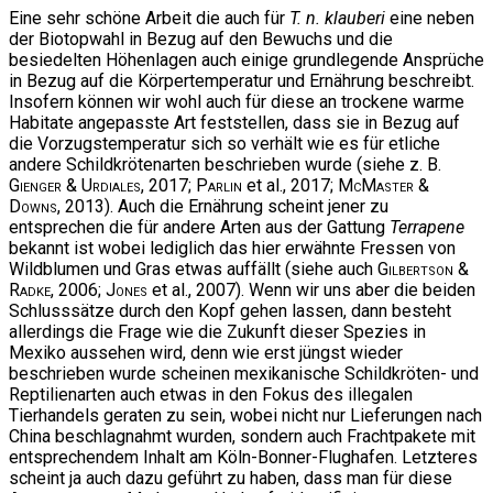
Eine sehr schöne Arbeit die auch für
T. n. klauberi
eine neben
der Biotopwahl in Bezug auf den Bewuchs und die
besiedelten Höhenlagen auch einige grundlegende Ansprüche
in Bezug auf die Körpertemperatur und Ernährung beschreibt.
Insofern können wir wohl auch für diese an trockene warme
Habitate angepasste Art feststellen, dass sie in Bezug auf
die Vorzugstemperatur sich so verhält wie es für etliche
andere Schildkrötenarten beschrieben wurde (siehe z. B.
Gienger & Urdiales
, 2017;
Parlin
et al., 2017;
McMaster &
Downs
, 2013). Auch die Ernährung scheint jener zu
entsprechen die für andere Arten aus der Gattung
Terrapene
bekannt ist wobei lediglich das hier erwähnte Fressen von
Wildblumen und Gras etwas auffällt (siehe auch
Gilbertson &
Radke
, 2006;
Jones
et al., 2007). Wenn wir uns aber die beiden
Schlusssätze durch den Kopf gehen lassen, dann besteht
allerdings die Frage wie die Zukunft dieser Spezies in
Mexiko aussehen wird, denn wie erst jüngst wieder
beschrieben wurde scheinen mexikanische Schildkröten- und
Reptilienarten auch etwas in den Fokus des illegalen
Tierhandels geraten zu sein, wobei nicht nur Lieferungen nach
China beschlagnahmt wurden, sondern auch Frachtpakete mit
entsprechendem Inhalt am Köln-Bonner-Flughafen. Letzteres
scheint ja auch dazu geführt zu haben, dass man für diese