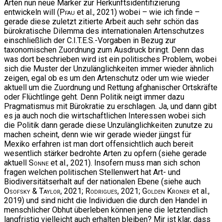
Arten nun neue Marker zur Herkunftsidentifizierung
entwickeln will (
Pfau
et al., 2021) wobei – wie ich finde –
gerade diese zuletzt zitierte Arbeit auch sehr schön das
bürokratische Dilemma des internationalen Artenschutzes
einschließlich der C.I.T.E.S.-Vorgaben in Bezug zur
taxonomischen Zuordnung zum Ausdruck bringt. Denn das
was dort beschrieben wird ist ein politisches Problem, wobei
sich die Muster der Unzulänglichkeiten immer wieder ähnlich
zeigen, egal ob es um den Artenschutz oder um wie wieder
aktuell um die Zuordnung und Rettung afghanischer Ortskräfte
oder Flüchtlinge geht. Denn Politik neigt immer dazu
Pragmatismus mit Bürokratie zu erschlagen. Ja, und dann gibt
es ja auch noch die wirtschaftlichen Interessen wobei sich
die Politik dann gerade diese Unzulänglichkeiten zunutze zu
machen scheint, denn wie wir gerade wieder jüngst für
Mexiko erfahren ist man dort offensichtlich auch bereit
wesentlich stärker bedrohte Arten zu opfern (siehe gerade
aktuell
Sonne
et al., 2021). Insofern muss man sich schon
fragen welchen politischen Stellenwert hat Art- und
Biodiversitätserhalt auf der nationalen Ebene (siehe auch
Osofsky & Taylor
, 2021;
Rodrigues
, 2021;
Golden Kroner
et al.,
2019) und sind nicht die Individuen die durch den Handel in
menschlicher Obhut überleben können jene die letztendlich
langfristig vielleicht auch erhalten bleiben? Mir ist klar, dass