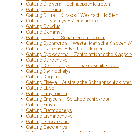
Gattung Chelydra – Schnappschildkröten
Gattung Chersina
Gattung Chitra – Kurzkopf-Weichschildkröten
Gattung Chrysemys – Zierschildkröten
Gattung Claudius
Gattung Clemmys
Gattung Cuora – Scharnierschildkröten
Gattung Cyclanorbis – Westafrikanische Klappen-W
Gattung Cyclemys – Blattschildkröten
Gattung Cycloderma – Zentralafrikanische Klappen
Gattung Deirochelys
Gattung Dermatemys – Tabascoschildkröten
Gattung Dermochelys
Gattung Dogania
Gattung Elseya – Australische Schnappschildkröten
Gattung Elusor
Gattung Emydoidea
Gattung Emydura – Spitzkopfschildkröten
Gattung Emys
Gattung Eretmochelys
Gattung Erymnochelys
Gattung Geochelone
Gattung Geoclemys