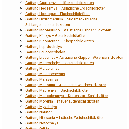
Gattung Graptemys – Höckerschildkröten
Gattung Heosemys – Asiatische Erdschildkröten
Gattung Homopus – Flachschildkröten
Gattung Hydromedusa – Südamerikanische
Schlangenhalsschildkröten
Gattung Indotestudo – Asiatische Landschildkröten
Gattung Kinixys – Gelenkschildkröten
Gattung Kinosternon – Klappschildkröten
Gattung Lepidochelys
Gattung Leucocephalon
Gattung Lissemys – Asiatische Klappen-Weichschildkröten
Gattung Macrochelys – Geierschildkröten
Gattung Malaclemys
Gattung Malacochersus
Gattung Malayemys
Gattung Manouria – Asiatische Waldschildkröten
Gattung Mauremys – Bachschildkröten
Gattung Mesoclemmys – Krötenkopf-Schildkröten
Gattung Morenia – Pfauenaugenschildkröten
Gattung Myuchelys
Gattung Natator
Gattung Nilssonia – Indische Weichschildkröten
Gattung Notochelys
Gattung Orlitia