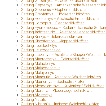
Gattung Geoemyda – Zacken-Erdschildkröten
Gattung Glyptemys – Amerikanische Wasserschildk
Gattung Gopherus – Gopherschildkröten
Gattung Graptemys – Höckerschildkröten
Gattung Heosemys – Asiatische Erdschildkröten
Gattung Homopus – Flachschildkröten
Gattung Hydromedusa – Südamerikanische Schlang
Gattung Indotestudo – Asiatische Landschildkröten
Gattung Kinixys – Gelenkschildkröten
Gattung Kinosternon – Klappschildkröten
Gattung Lepidochelys
Gattung Leucocephalon
Gattung Lissemys – Asiatische Klappen-Weichschil
Gattung Macrochelys – Geierschildkröten
Gattung Malaclemys
Gattung Malacochersus
Gattung Malayemys
Gattung Manouria – Asiatische Waldschildkröten
Gattung Mauremys – Bachschildkröten
Gattung Mesoclemmys – Krötenkopf-Schildkröten
Gattung Morenia – Pfauenaugenschildkröten
Gattung Myuchelys
Gattung Natator
Gattung Nilssonia – Indische Weichschildkröten