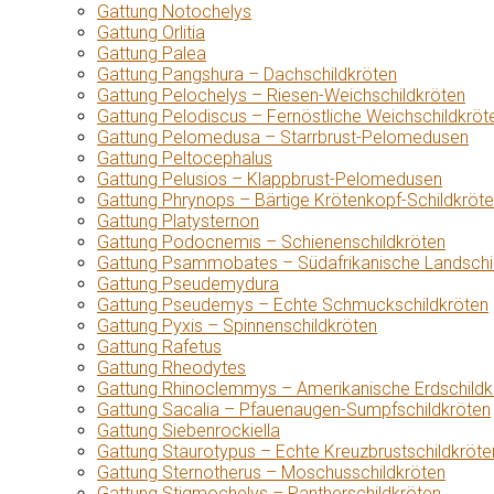
Gattung Notochelys
Gattung Orlitia
Gattung Palea
Gattung Pangshura – Dachschildkröten
Gattung Pelochelys – Riesen-Weichschildkröten
Gattung Pelodiscus – Fernöstliche Weichschildkröt
Gattung Pelomedusa – Starrbrust-Pelomedusen
Gattung Peltocephalus
Gattung Pelusios – Klappbrust-Pelomedusen
Gattung Phrynops – Bärtige Krötenkopf-Schildkröt
Gattung Platysternon
Gattung Podocnemis – Schienenschildkröten
Gattung Psammobates – Südafrikanische Landschi
Gattung Pseudemydura
Gattung Pseudemys – Echte Schmuckschildkröten
Gattung Pyxis – Spinnenschildkröten
Gattung Rafetus
Gattung Rheodytes
Gattung Rhinoclemmys – Amerikanische Erdschildk
Gattung Sacalia – Pfauenaugen-Sumpfschildkröten
Gattung Siebenrockiella
Gattung Staurotypus – Echte Kreuzbrustschildkröte
Gattung Sternotherus – Moschusschildkröten
Gattung Stigmochelys – Pantherschildkröten