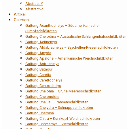
Abstract-Y
Abstract-Z
Artikel
Galerien
Gattung Acanthochelys – Südamerikanische
Sumpfschildkröten
Gattung Chelodina – Australische Schlangenhalsschildkröten
Gattung Actinemys
Gattung Aldabrachelys – Seychellen-Riesenschildkröten
Gattung Amyda
Gattung Apalone – Amerikanische Weichschildkröten
Gattung Astrochelys
Gattung Batagur
Gattung Caretta
Gattung Carettochelys
Gattung Centrochelys
Gattung Chelonia – Grüne Meeresschildkröten
Gattung Chelonoidis
Gattung Chelus – Fransenschildkröten
Gattung Chelydra – Schnappschildkröten
Gattung Chersina
Gattung Chitra – Kurzkopf-Weichschildkröten
Gattung Chrysemys – Zierschildkröten