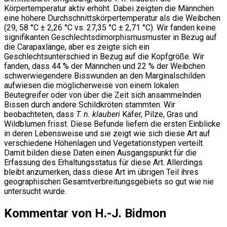
Körpertemperatur aktiv erhöht. Dabei zeigten die Männchen
eine höhere Durchschnittskörpertemperatur als die Weibchen
(29, 58 °C ± 2,26 °C vs. 27,35 °C ± 2,71 °C). Wir fanden keine
signifikanten Geschlechtsdimorphismusmuster in Bezug auf
die Carapaxlänge, aber es zeigte sich ein
Geschlechtsunterschied in Bezug auf die Kopfgröße. Wir
fanden, dass 44 % der Männchen und 22 % der Weibchen
schwerwiegendere Bisswunden an den Marginalschilden
aufwiesen die möglicherweise von einem lokalen
Beutegreifer oder von über die Zeit sich ansammelnden
Bissen durch andere Schildkröten stammten. Wir
beobachteten, dass
T. n. klauberi
Käfer, Pilze, Gras und
Wildblumen frisst. Diese Befunde liefern die ersten Einblicke
in deren Lebensweise und sie zeigt wie sich diese Art auf
verschiedene Höhenlagen und Vegetationstypen verteilt.
Damit bilden diese Daten einen Ausgangspunkt für die
Erfassung des Erhaltungsstatus für diese Art. Allerdings
bleibt anzumerken, dass diese Art im übrigen Teil ihres
geographischen Gesamtverbreitungsgebiets so gut wie nie
untersucht wurde.
Kommentar von H.-J. Bidmon