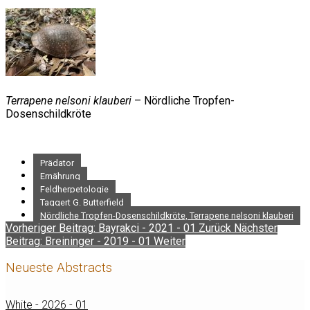
Terrapene nelsoni klauberi
– Nördliche Tropfen-
Dosenschildkröte
Prädator
Ernährung
Feldherpetologie
Taggert G. Butterfield
Nördliche Tropfen-Dosenschildkröte, Terrapene nelsoni klauberi
Vorheriger Beitrag: Bayrakci - 2021 - 01
Zurück
Nächster
Beitrag: Breininger - 2019 - 01
Weiter
Neueste Abstracts
White - 2026 - 01