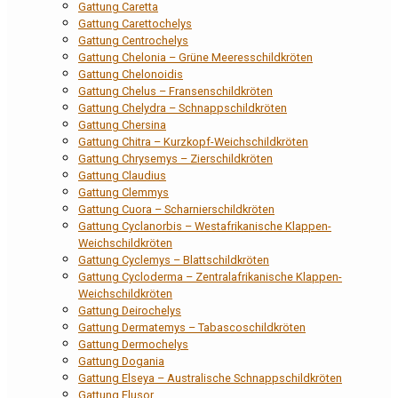
Gattung Caretta
Gattung Carettochelys
Gattung Centrochelys
Gattung Chelonia – Grüne Meeresschildkröten
Gattung Chelonoidis
Gattung Chelus – Fransenschildkröten
Gattung Chelydra – Schnappschildkröten
Gattung Chersina
Gattung Chitra – Kurzkopf-Weichschildkröten
Gattung Chrysemys – Zierschildkröten
Gattung Claudius
Gattung Clemmys
Gattung Cuora – Scharnierschildkröten
Gattung Cyclanorbis – Westafrikanische Klappen-
Weichschildkröten
Gattung Cyclemys – Blattschildkröten
Gattung Cycloderma – Zentralafrikanische Klappen-
Weichschildkröten
Gattung Deirochelys
Gattung Dermatemys – Tabascoschildkröten
Gattung Dermochelys
Gattung Dogania
Gattung Elseya – Australische Schnappschildkröten
Gattung Elusor