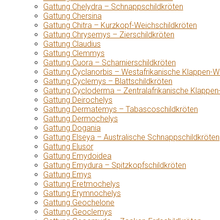
Gattung Chelydra – Schnappschildkröten
Gattung Chersina
Gattung Chitra – Kurzkopf-Weichschildkröten
Gattung Chrysemys – Zierschildkröten
Gattung Claudius
Gattung Clemmys
Gattung Cuora – Scharnierschildkröten
Gattung Cyclanorbis – Westafrikanische Klappen-W
Gattung Cyclemys – Blattschildkröten
Gattung Cycloderma – Zentralafrikanische Klappen
Gattung Deirochelys
Gattung Dermatemys – Tabascoschildkröten
Gattung Dermochelys
Gattung Dogania
Gattung Elseya – Australische Schnappschildkröten
Gattung Elusor
Gattung Emydoidea
Gattung Emydura – Spitzkopfschildkröten
Gattung Emys
Gattung Eretmochelys
Gattung Erymnochelys
Gattung Geochelone
Gattung Geoclemys