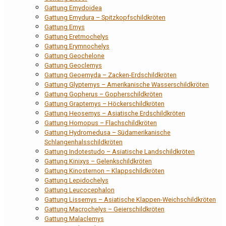
Gattung Emydoidea
Gattung Emydura – Spitzkopfschildkröten
Gattung Emys
Gattung Eretmochelys
Gattung Erymnochelys
Gattung Geochelone
Gattung Geoclemys
Gattung Geoemyda – Zacken-Erdschildkröten
Gattung Glyptemys – Amerikanische Wasserschildkröten
Gattung Gopherus – Gopherschildkröten
Gattung Graptemys – Höckerschildkröten
Gattung Heosemys – Asiatische Erdschildkröten
Gattung Homopus – Flachschildkröten
Gattung Hydromedusa – Südamerikanische
Schlangenhalsschildkröten
Gattung Indotestudo – Asiatische Landschildkröten
Gattung Kinixys – Gelenkschildkröten
Gattung Kinosternon – Klappschildkröten
Gattung Lepidochelys
Gattung Leucocephalon
Gattung Lissemys – Asiatische Klappen-Weichschildkröten
Gattung Macrochelys – Geierschildkröten
Gattung Malaclemys