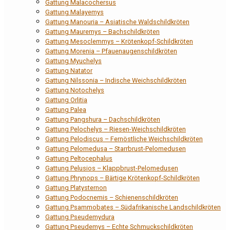
Gattung Malacochersus
Gattung Malayemys
Gattung Manouria – Asiatische Waldschildkröten
Gattung Mauremys – Bachschildkröten
Gattung Mesoclemmys – Krötenkopf-Schildkröten
Gattung Morenia – Pfauenaugenschildkröten
Gattung Myuchelys
Gattung Natator
Gattung Nilssonia – Indische Weichschildkröten
Gattung Notochelys
Gattung Orlitia
Gattung Palea
Gattung Pangshura – Dachschildkröten
Gattung Pelochelys – Riesen-Weichschildkröten
Gattung Pelodiscus – Fernöstliche Weichschildkröten
Gattung Pelomedusa – Starrbrust-Pelomedusen
Gattung Peltocephalus
Gattung Pelusios – Klappbrust-Pelomedusen
Gattung Phrynops – Bärtige Krötenkopf-Schildkröten
Gattung Platysternon
Gattung Podocnemis – Schienenschildkröten
Gattung Psammobates – Südafrikanische Landschildkröten
Gattung Pseudemydura
Gattung Pseudemys – Echte Schmuckschildkröten