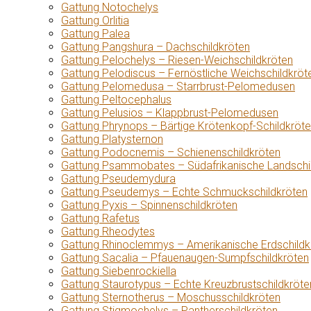
Gattung Notochelys
Gattung Orlitia
Gattung Palea
Gattung Pangshura – Dachschildkröten
Gattung Pelochelys – Riesen-Weichschildkröten
Gattung Pelodiscus – Fernöstliche Weichschildkröt
Gattung Pelomedusa – Starrbrust-Pelomedusen
Gattung Peltocephalus
Gattung Pelusios – Klappbrust-Pelomedusen
Gattung Phrynops – Bärtige Krötenkopf-Schildkröt
Gattung Platysternon
Gattung Podocnemis – Schienenschildkröten
Gattung Psammobates – Südafrikanische Landschi
Gattung Pseudemydura
Gattung Pseudemys – Echte Schmuckschildkröten
Gattung Pyxis – Spinnenschildkröten
Gattung Rafetus
Gattung Rheodytes
Gattung Rhinoclemmys – Amerikanische Erdschildk
Gattung Sacalia – Pfauenaugen-Sumpfschildkröten
Gattung Siebenrockiella
Gattung Staurotypus – Echte Kreuzbrustschildkröte
Gattung Sternotherus – Moschusschildkröten
Gattung Stigmochelys – Pantherschildkröten