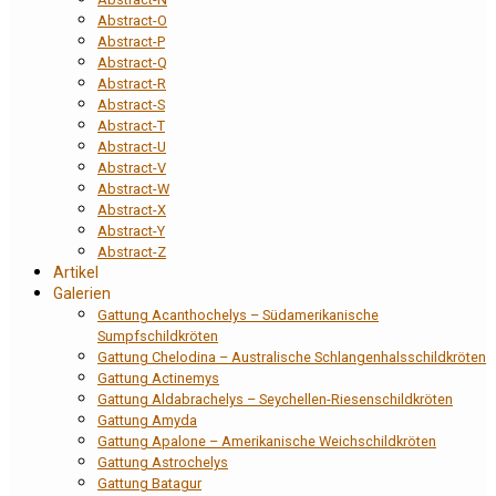
Abstract-O
Abstract-P
Abstract-Q
Abstract-R
Abstract-S
Abstract-T
Abstract-U
Abstract-V
Abstract-W
Abstract-X
Abstract-Y
Abstract-Z
Artikel
Galerien
Gattung Acanthochelys – Südamerikanische
Sumpfschildkröten
Gattung Chelodina – Australische Schlangenhalsschildkröten
Gattung Actinemys
Gattung Aldabrachelys – Seychellen-Riesenschildkröten
Gattung Amyda
Gattung Apalone – Amerikanische Weichschildkröten
Gattung Astrochelys
Gattung Batagur