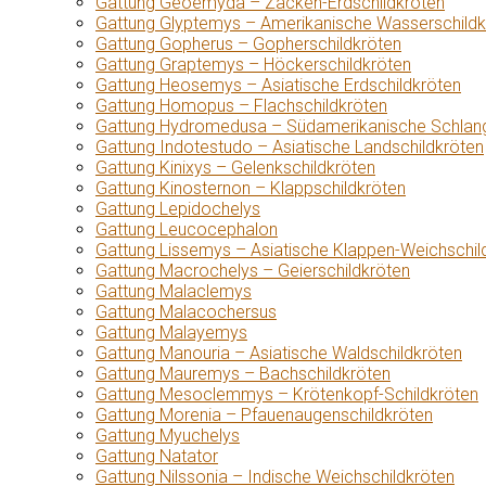
Gattung Geoemyda – Zacken-Erdschildkröten
Gattung Glyptemys – Amerikanische Wasserschildk
Gattung Gopherus – Gopherschildkröten
Gattung Graptemys – Höckerschildkröten
Gattung Heosemys – Asiatische Erdschildkröten
Gattung Homopus – Flachschildkröten
Gattung Hydromedusa – Südamerikanische Schlang
Gattung Indotestudo – Asiatische Landschildkröten
Gattung Kinixys – Gelenkschildkröten
Gattung Kinosternon – Klappschildkröten
Gattung Lepidochelys
Gattung Leucocephalon
Gattung Lissemys – Asiatische Klappen-Weichschil
Gattung Macrochelys – Geierschildkröten
Gattung Malaclemys
Gattung Malacochersus
Gattung Malayemys
Gattung Manouria – Asiatische Waldschildkröten
Gattung Mauremys – Bachschildkröten
Gattung Mesoclemmys – Krötenkopf-Schildkröten
Gattung Morenia – Pfauenaugenschildkröten
Gattung Myuchelys
Gattung Natator
Gattung Nilssonia – Indische Weichschildkröten