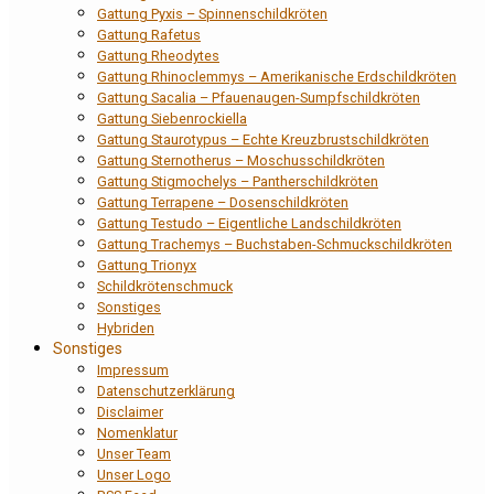
Gattung Pyxis – Spinnenschildkröten
Gattung Rafetus
Gattung Rheodytes
Gattung Rhinoclemmys – Amerikanische Erdschildkröten
Gattung Sacalia – Pfauenaugen-Sumpfschildkröten
Gattung Siebenrockiella
Gattung Staurotypus – Echte Kreuzbrustschildkröten
Gattung Sternotherus – Moschusschildkröten
Gattung Stigmochelys – Pantherschildkröten
Gattung Terrapene – Dosenschildkröten
Gattung Testudo – Eigentliche Landschildkröten
Gattung Trachemys – Buchstaben-Schmuckschildkröten
Gattung Trionyx
Schildkrötenschmuck
Sonstiges
Hybriden
Sonstiges
Impressum
Datenschutzerklärung
Disclaimer
Nomenklatur
Unser Team
Unser Logo