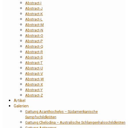
Abstract-I
Abstract-J
Abstract-K
Abstract-L
Abstract-M
Abstract-N
Abstract-O
Abstract-P
Abstract-Q
Abstract-R
Abstract-S
Abstract-T
Abstract-U
Abstract-V
Abstract-W
Abstract-X
Abstract-Y
Abstract-Z
Artikel
Galerien
Gattung Acanthochelys – Südamerikanische
Sumpfschildkröten
Gattung Chelodina – Australische Schlangenhalsschildkröten
Gattung Actinemys