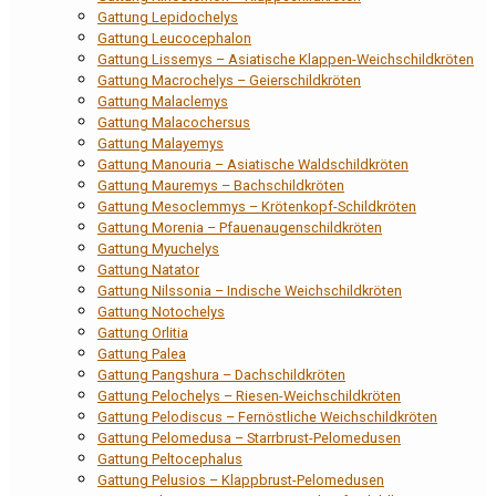
Gattung Lepidochelys
Gattung Leucocephalon
Gattung Lissemys – Asiatische Klappen-Weichschildkröten
Gattung Macrochelys – Geierschildkröten
Gattung Malaclemys
Gattung Malacochersus
Gattung Malayemys
Gattung Manouria – Asiatische Waldschildkröten
Gattung Mauremys – Bachschildkröten
Gattung Mesoclemmys – Krötenkopf-Schildkröten
Gattung Morenia – Pfauenaugenschildkröten
Gattung Myuchelys
Gattung Natator
Gattung Nilssonia – Indische Weichschildkröten
Gattung Notochelys
Gattung Orlitia
Gattung Palea
Gattung Pangshura – Dachschildkröten
Gattung Pelochelys – Riesen-Weichschildkröten
Gattung Pelodiscus – Fernöstliche Weichschildkröten
Gattung Pelomedusa – Starrbrust-Pelomedusen
Gattung Peltocephalus
Gattung Pelusios – Klappbrust-Pelomedusen