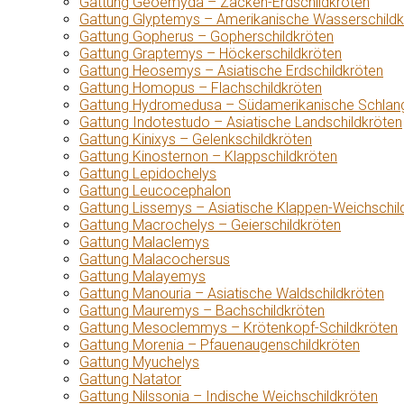
Gattung Geoemyda – Zacken-Erdschildkröten
Gattung Glyptemys – Amerikanische Wasserschildk
Gattung Gopherus – Gopherschildkröten
Gattung Graptemys – Höckerschildkröten
Gattung Heosemys – Asiatische Erdschildkröten
Gattung Homopus – Flachschildkröten
Gattung Hydromedusa – Südamerikanische Schlang
Gattung Indotestudo – Asiatische Landschildkröten
Gattung Kinixys – Gelenkschildkröten
Gattung Kinosternon – Klappschildkröten
Gattung Lepidochelys
Gattung Leucocephalon
Gattung Lissemys – Asiatische Klappen-Weichschil
Gattung Macrochelys – Geierschildkröten
Gattung Malaclemys
Gattung Malacochersus
Gattung Malayemys
Gattung Manouria – Asiatische Waldschildkröten
Gattung Mauremys – Bachschildkröten
Gattung Mesoclemmys – Krötenkopf-Schildkröten
Gattung Morenia – Pfauenaugenschildkröten
Gattung Myuchelys
Gattung Natator
Gattung Nilssonia – Indische Weichschildkröten