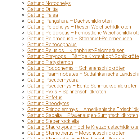
Gattung Notochelys
Gattung Orlitia
Gattung Palea
Gattung Pangshura – Dachschildkröten
Gattung Pelochelys – Riesen-Weichschildkröten
Gattung Pelodiscus – Fernöstliche Weichschildkröt
Gattung Pelomedusa – Starrbrust-Pelomedusen
Gattung Peltocephalus
Gattung Pelusios – Klappbrust-Pelomedusen
Gattung Phrynops – Bärtige Krötenkopf-Schildkröt
Gattung Platysternon
Gattung Podocnemis – Schienenschildkröten
Gattung Psammobates – Südafrikanische Landschi
Gattung Pseudemydura
Gattung Pseudemys – Echte Schmuckschildkröten
Gattung Pyxis – Spinnenschildkröten
Gattung Rafetus
Gattung Rheodytes
Gattung Rhinoclemmys – Amerikanische Erdschildk
Gattung Sacalia – Pfauenaugen-Sumpfschildkröten
Gattung Siebenrockiella
Gattung Staurotypus – Echte Kreuzbrustschildkröte
Gattung Sternotherus – Moschusschildkröten
Gattung Stigmochelys – Pantherschildkröten