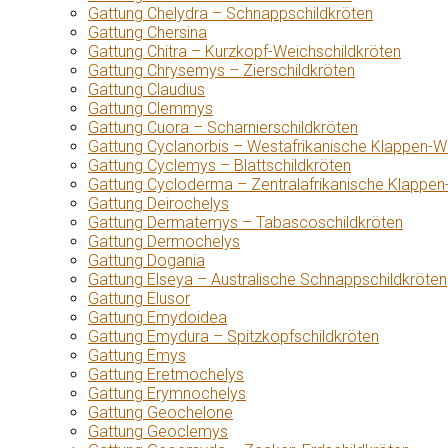
Gattung Chelydra – Schnappschildkröten
Gattung Chersina
Gattung Chitra – Kurzkopf-Weichschildkröten
Gattung Chrysemys – Zierschildkröten
Gattung Claudius
Gattung Clemmys
Gattung Cuora – Scharnierschildkröten
Gattung Cyclanorbis – Westafrikanische Klappen-W
Gattung Cyclemys – Blattschildkröten
Gattung Cycloderma – Zentralafrikanische Klappen
Gattung Deirochelys
Gattung Dermatemys – Tabascoschildkröten
Gattung Dermochelys
Gattung Dogania
Gattung Elseya – Australische Schnappschildkröten
Gattung Elusor
Gattung Emydoidea
Gattung Emydura – Spitzkopfschildkröten
Gattung Emys
Gattung Eretmochelys
Gattung Erymnochelys
Gattung Geochelone
Gattung Geoclemys