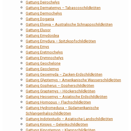
Gattung Deirochelys
Gattung Dermatemys – Tabascoschildkröten
Gattung Dermochelys
Gattung Dogania
Gattung Elseya – Australische Schnappschildkröten
Gattung Elusor
Gattung Emydoidea
Gattung Emydura – Spitzkopfschildkröten
Gattung Emys
Gattung Eretmochelys
Gattung Erymnochelys
Gattung Geochelone
Gattung Geoclemys
Gattung Geoemyda – Zacken-Erdschildkröten
Gattung Glyptemys – Amerikanische Wasserschildkröten
Gattung Gopherus – Gopherschildkröten
Gattung Graptemys – Höckerschildkröten
Gattung Heosemys – Asiatische Erdschildkröten
Gattung Homopus – Flachschildkröten
Gattung Hydromedusa – Südamerikanische
Schlangenhalsschildkröten
Gattung Indotestudo – Asiatische Landschildkröten
Gattung Kinixys – Gelenkschildkröten
Gattung Kinosternon – Klappschildkröten