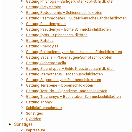
Gattung Phrynops – Bärtige Krötenkopf-Schildkröten
Gattung Platysternon
Gattung Podocnemis – Schienenschildkröten
Gattung Psammobates – Südafrikanische Landschildkröten
Gattung Pseudemydura
Gattung Pseudemys – Echte Schmuckschildkröten
Gattung Pyxis – Spinnenschildkröten
Gattung Rafetus
Gattung Rheodytes
Gattung Rhinoclemmys – Amerikanische Erdschildkröten
Gattung Sacalia – Pfauenaugen-Sumpfschildkröten
Gattung Siebenrockiella
Gattung Staurotypus – Echte Kreuzbrustschildkröten
Gattung Sternotherus – Moschusschildkröten
Gattung Stigmochelys – Pantherschildkröten
Gattung Terrapene – Dosenschildkröten
Gattung Testudo – Eigentliche Landschildkröten
Gattung Trachemys – Buchstaben-Schmuckschildkröten
Gattung Trionyx
Schildkrötenschmuck
Sonstiges
Hybriden
Sonstiges
Impressum