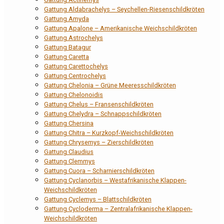
Gattung Aldabrachelys – Seychellen-Riesenschildkröten
Gattung Amyda
Gattung Apalone – Amerikanische Weichschildkröten
Gattung Astrochelys
Gattung Batagur
Gattung Caretta
Gattung Carettochelys
Gattung Centrochelys
Gattung Chelonia – Grüne Meeresschildkröten
Gattung Chelonoidis
Gattung Chelus – Fransenschildkröten
Gattung Chelydra – Schnappschildkröten
Gattung Chersina
Gattung Chitra – Kurzkopf-Weichschildkröten
Gattung Chrysemys – Zierschildkröten
Gattung Claudius
Gattung Clemmys
Gattung Cuora – Scharnierschildkröten
Gattung Cyclanorbis – Westafrikanische Klappen-
Weichschildkröten
Gattung Cyclemys – Blattschildkröten
Gattung Cycloderma – Zentralafrikanische Klappen-
Weichschildkröten