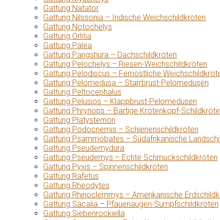
Gattung Natator
Gattung Nilssonia – Indische Weichschildkröten
Gattung Notochelys
Gattung Orlitia
Gattung Palea
Gattung Pangshura – Dachschildkröten
Gattung Pelochelys – Riesen-Weichschildkröten
Gattung Pelodiscus – Fernöstliche Weichschildkröt
Gattung Pelomedusa – Starrbrust-Pelomedusen
Gattung Peltocephalus
Gattung Pelusios – Klappbrust-Pelomedusen
Gattung Phrynops – Bärtige Krötenkopf-Schildkröt
Gattung Platysternon
Gattung Podocnemis – Schienenschildkröten
Gattung Psammobates – Südafrikanische Landschi
Gattung Pseudemydura
Gattung Pseudemys – Echte Schmuckschildkröten
Gattung Pyxis – Spinnenschildkröten
Gattung Rafetus
Gattung Rheodytes
Gattung Rhinoclemmys – Amerikanische Erdschildk
Gattung Sacalia – Pfauenaugen-Sumpfschildkröten
Gattung Siebenrockiella