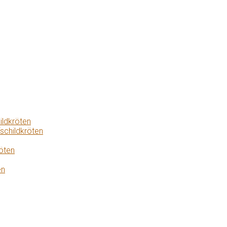
ildkröten
schildkröten
öten
en