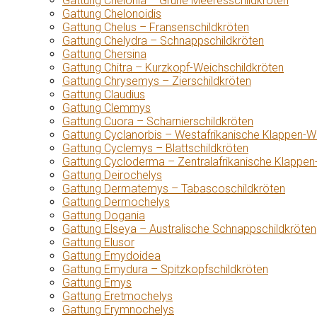
Gattung Chelonia – Grüne Meeresschildkröten
Gattung Chelonoidis
Gattung Chelus – Fransenschildkröten
Gattung Chelydra – Schnappschildkröten
Gattung Chersina
Gattung Chitra – Kurzkopf-Weichschildkröten
Gattung Chrysemys – Zierschildkröten
Gattung Claudius
Gattung Clemmys
Gattung Cuora – Scharnierschildkröten
Gattung Cyclanorbis – Westafrikanische Klappen-W
Gattung Cyclemys – Blattschildkröten
Gattung Cycloderma – Zentralafrikanische Klappen
Gattung Deirochelys
Gattung Dermatemys – Tabascoschildkröten
Gattung Dermochelys
Gattung Dogania
Gattung Elseya – Australische Schnappschildkröten
Gattung Elusor
Gattung Emydoidea
Gattung Emydura – Spitzkopfschildkröten
Gattung Emys
Gattung Eretmochelys
Gattung Erymnochelys