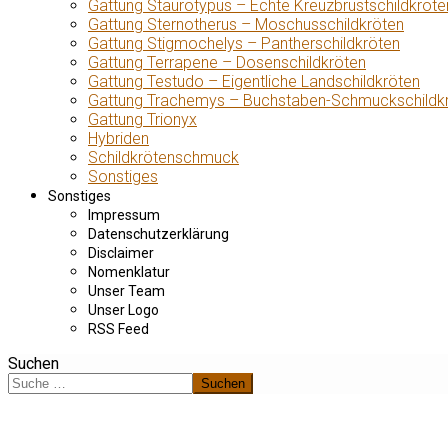
Gattung Staurotypus – Echte Kreuzbrustschildkröte
Gattung Sternotherus – Moschusschildkröten
Gattung Stigmochelys – Pantherschildkröten
Gattung Terrapene – Dosenschildkröten
Gattung Testudo – Eigentliche Landschildkröten
Gattung Trachemys – Buchstaben-Schmuckschildk
Gattung Trionyx
Hybriden
Schildkrötenschmuck
Sonstiges
Sonstiges
Impressum
Datenschutzerklärung
Disclaimer
Nomenklatur
Unser Team
Unser Logo
RSS Feed
Suchen
Suchen