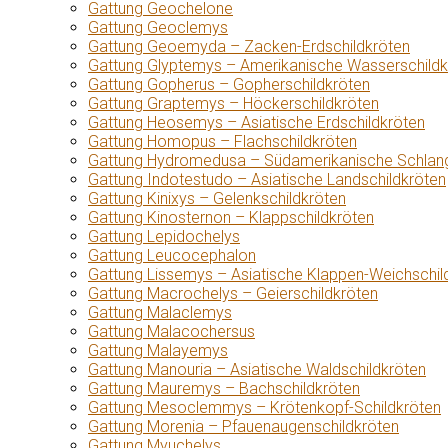
Gattung Geochelone
Gattung Geoclemys
Gattung Geoemyda – Zacken-Erdschildkröten
Gattung Glyptemys – Amerikanische Wasserschildk
Gattung Gopherus – Gopherschildkröten
Gattung Graptemys – Höckerschildkröten
Gattung Heosemys – Asiatische Erdschildkröten
Gattung Homopus – Flachschildkröten
Gattung Hydromedusa – Südamerikanische Schlang
Gattung Indotestudo – Asiatische Landschildkröten
Gattung Kinixys – Gelenkschildkröten
Gattung Kinosternon – Klappschildkröten
Gattung Lepidochelys
Gattung Leucocephalon
Gattung Lissemys – Asiatische Klappen-Weichschil
Gattung Macrochelys – Geierschildkröten
Gattung Malaclemys
Gattung Malacochersus
Gattung Malayemys
Gattung Manouria – Asiatische Waldschildkröten
Gattung Mauremys – Bachschildkröten
Gattung Mesoclemmys – Krötenkopf-Schildkröten
Gattung Morenia – Pfauenaugenschildkröten
Gattung Myuchelys