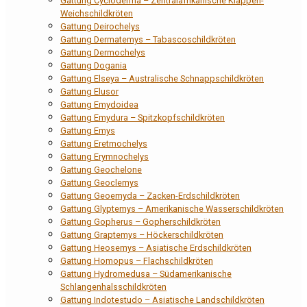
Gattung Cycloderma – Zentralafrikanische Klappen-
Weichschildkröten
Gattung Deirochelys
Gattung Dermatemys – Tabascoschildkröten
Gattung Dermochelys
Gattung Dogania
Gattung Elseya – Australische Schnappschildkröten
Gattung Elusor
Gattung Emydoidea
Gattung Emydura – Spitzkopfschildkröten
Gattung Emys
Gattung Eretmochelys
Gattung Erymnochelys
Gattung Geochelone
Gattung Geoclemys
Gattung Geoemyda – Zacken-Erdschildkröten
Gattung Glyptemys – Amerikanische Wasserschildkröten
Gattung Gopherus – Gopherschildkröten
Gattung Graptemys – Höckerschildkröten
Gattung Heosemys – Asiatische Erdschildkröten
Gattung Homopus – Flachschildkröten
Gattung Hydromedusa – Südamerikanische
Schlangenhalsschildkröten
Gattung Indotestudo – Asiatische Landschildkröten