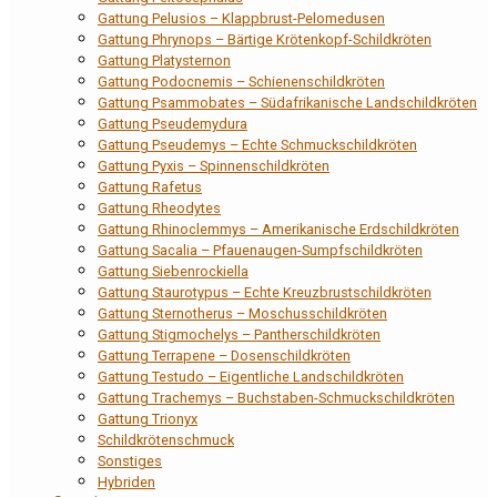
Gattung Pelusios – Klappbrust-Pelomedusen
Gattung Phrynops – Bärtige Krötenkopf-Schildkröten
Gattung Platysternon
Gattung Podocnemis – Schienenschildkröten
Gattung Psammobates – Südafrikanische Landschildkröten
Gattung Pseudemydura
Gattung Pseudemys – Echte Schmuckschildkröten
Gattung Pyxis – Spinnenschildkröten
Gattung Rafetus
Gattung Rheodytes
Gattung Rhinoclemmys – Amerikanische Erdschildkröten
Gattung Sacalia – Pfauenaugen-Sumpfschildkröten
Gattung Siebenrockiella
Gattung Staurotypus – Echte Kreuzbrustschildkröten
Gattung Sternotherus – Moschusschildkröten
Gattung Stigmochelys – Pantherschildkröten
Gattung Terrapene – Dosenschildkröten
Gattung Testudo – Eigentliche Landschildkröten
Gattung Trachemys – Buchstaben-Schmuckschildkröten
Gattung Trionyx
Schildkrötenschmuck
Sonstiges
Hybriden