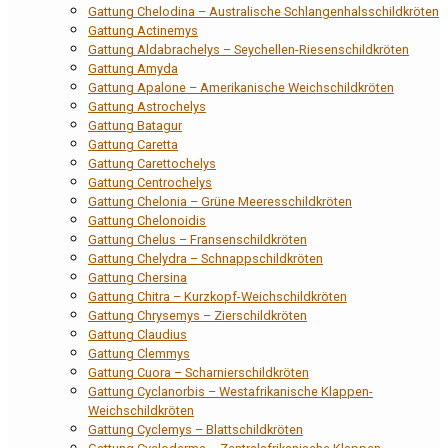
Gattung Chelodina – Australische Schlangenhalsschildkröten
Gattung Actinemys
Gattung Aldabrachelys – Seychellen-Riesenschildkröten
Gattung Amyda
Gattung Apalone – Amerikanische Weichschildkröten
Gattung Astrochelys
Gattung Batagur
Gattung Caretta
Gattung Carettochelys
Gattung Centrochelys
Gattung Chelonia – Grüne Meeresschildkröten
Gattung Chelonoidis
Gattung Chelus – Fransenschildkröten
Gattung Chelydra – Schnappschildkröten
Gattung Chersina
Gattung Chitra – Kurzkopf-Weichschildkröten
Gattung Chrysemys – Zierschildkröten
Gattung Claudius
Gattung Clemmys
Gattung Cuora – Scharnierschildkröten
Gattung Cyclanorbis – Westafrikanische Klappen-
Weichschildkröten
Gattung Cyclemys – Blattschildkröten