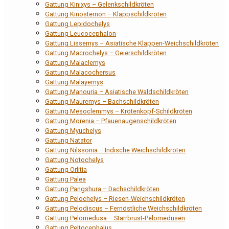
Gattung Kinixys – Gelenkschildkröten
Gattung Kinosternon – Klappschildkröten
Gattung Lepidochelys
Gattung Leucocephalon
Gattung Lissemys – Asiatische Klappen-Weichschildkröten
Gattung Macrochelys – Geierschildkröten
Gattung Malaclemys
Gattung Malacochersus
Gattung Malayemys
Gattung Manouria – Asiatische Waldschildkröten
Gattung Mauremys – Bachschildkröten
Gattung Mesoclemmys – Krötenkopf-Schildkröten
Gattung Morenia – Pfauenaugenschildkröten
Gattung Myuchelys
Gattung Natator
Gattung Nilssonia – Indische Weichschildkröten
Gattung Notochelys
Gattung Orlitia
Gattung Palea
Gattung Pangshura – Dachschildkröten
Gattung Pelochelys – Riesen-Weichschildkröten
Gattung Pelodiscus – Fernöstliche Weichschildkröten
Gattung Pelomedusa – Starrbrust-Pelomedusen
Gattung Peltocephalus