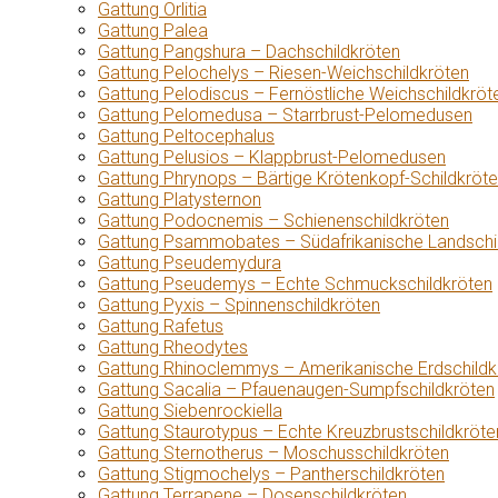
Gattung Orlitia
Gattung Palea
Gattung Pangshura – Dachschildkröten
Gattung Pelochelys – Riesen-Weichschildkröten
Gattung Pelodiscus – Fernöstliche Weichschildkröt
Gattung Pelomedusa – Starrbrust-Pelomedusen
Gattung Peltocephalus
Gattung Pelusios – Klappbrust-Pelomedusen
Gattung Phrynops – Bärtige Krötenkopf-Schildkröt
Gattung Platysternon
Gattung Podocnemis – Schienenschildkröten
Gattung Psammobates – Südafrikanische Landschi
Gattung Pseudemydura
Gattung Pseudemys – Echte Schmuckschildkröten
Gattung Pyxis – Spinnenschildkröten
Gattung Rafetus
Gattung Rheodytes
Gattung Rhinoclemmys – Amerikanische Erdschildk
Gattung Sacalia – Pfauenaugen-Sumpfschildkröten
Gattung Siebenrockiella
Gattung Staurotypus – Echte Kreuzbrustschildkröte
Gattung Sternotherus – Moschusschildkröten
Gattung Stigmochelys – Pantherschildkröten
Gattung Terrapene – Dosenschildkröten