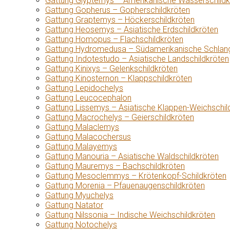
Gattung Glyptemys – Amerikanische Wasserschildk
Gattung Gopherus – Gopherschildkröten
Gattung Graptemys – Höckerschildkröten
Gattung Heosemys – Asiatische Erdschildkröten
Gattung Homopus – Flachschildkröten
Gattung Hydromedusa – Südamerikanische Schlang
Gattung Indotestudo – Asiatische Landschildkröten
Gattung Kinixys – Gelenkschildkröten
Gattung Kinosternon – Klappschildkröten
Gattung Lepidochelys
Gattung Leucocephalon
Gattung Lissemys – Asiatische Klappen-Weichschil
Gattung Macrochelys – Geierschildkröten
Gattung Malaclemys
Gattung Malacochersus
Gattung Malayemys
Gattung Manouria – Asiatische Waldschildkröten
Gattung Mauremys – Bachschildkröten
Gattung Mesoclemmys – Krötenkopf-Schildkröten
Gattung Morenia – Pfauenaugenschildkröten
Gattung Myuchelys
Gattung Natator
Gattung Nilssonia – Indische Weichschildkröten
Gattung Notochelys