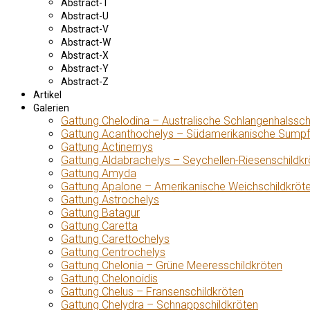
Abstract-T
Abstract-U
Abstract-V
Abstract-W
Abstract-X
Abstract-Y
Abstract-Z
Artikel
Galerien
Gattung Chelodina – Australische Schlangenhalssch
Gattung Acanthochelys – Südamerikanische Sumpf
Gattung Actinemys
Gattung Aldabrachelys – Seychellen-Riesenschildkr
Gattung Amyda
Gattung Apalone – Amerikanische Weichschildkröt
Gattung Astrochelys
Gattung Batagur
Gattung Caretta
Gattung Carettochelys
Gattung Centrochelys
Gattung Chelonia – Grüne Meeresschildkröten
Gattung Chelonoidis
Gattung Chelus – Fransenschildkröten
Gattung Chelydra – Schnappschildkröten