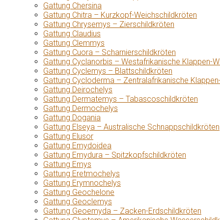
Gattung Chersina
Gattung Chitra – Kurzkopf-Weichschildkröten
Gattung Chrysemys – Zierschildkröten
Gattung Claudius
Gattung Clemmys
Gattung Cuora – Scharnierschildkröten
Gattung Cyclanorbis – Westafrikanische Klappen-W
Gattung Cyclemys – Blattschildkröten
Gattung Cycloderma – Zentralafrikanische Klappen
Gattung Deirochelys
Gattung Dermatemys – Tabascoschildkröten
Gattung Dermochelys
Gattung Dogania
Gattung Elseya – Australische Schnappschildkröten
Gattung Elusor
Gattung Emydoidea
Gattung Emydura – Spitzkopfschildkröten
Gattung Emys
Gattung Eretmochelys
Gattung Erymnochelys
Gattung Geochelone
Gattung Geoclemys
Gattung Geoemyda – Zacken-Erdschildkröten