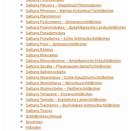
Gattung Pelusios – Klappbrust-Pelomedusen
Gattung Phrynops – Bärtige Krötenkopf-Schildkröten
Gattung Platysternon
Gattung Podocnemis – Schienenschildkröten
Gattung Psammobates – Südafrikanische Landschildkröten
Gattung Pseudemydura
Gattung Pseudemys – Echte Schmuckschildkröten
Gattung Pyxis – Spinnenschildkröten
Gattung Rafetus
Gattung Rheodytes
Gattung Rhinoclemmys – Amerikanische Erdschildkröten
Gattung Sacalia – Pfauenaugen-Sumpfschildkröten
Gattung Siebenrockiella
Gattung Staurotypus – Echte Kreuzbrustschildkröten
Gattung Sternotherus – Moschusschildkröten
Gattung Stigmochelys – Pantherschildkröten
Gattung Terrapene – Dosenschildkröten
Gattung Testudo – Eigentliche Landschildkröten
Gattung Trachemys – Buchstaben-Schmuckschildkröten
Gattung Trionyx
Schildkrötenschmuck
Sonstiges
Hybriden