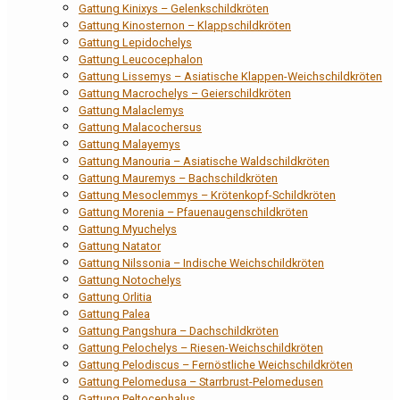
Gattung Kinixys – Gelenkschildkröten
Gattung Kinosternon – Klappschildkröten
Gattung Lepidochelys
Gattung Leucocephalon
Gattung Lissemys – Asiatische Klappen-Weichschildkröten
Gattung Macrochelys – Geierschildkröten
Gattung Malaclemys
Gattung Malacochersus
Gattung Malayemys
Gattung Manouria – Asiatische Waldschildkröten
Gattung Mauremys – Bachschildkröten
Gattung Mesoclemmys – Krötenkopf-Schildkröten
Gattung Morenia – Pfauenaugenschildkröten
Gattung Myuchelys
Gattung Natator
Gattung Nilssonia – Indische Weichschildkröten
Gattung Notochelys
Gattung Orlitia
Gattung Palea
Gattung Pangshura – Dachschildkröten
Gattung Pelochelys – Riesen-Weichschildkröten
Gattung Pelodiscus – Fernöstliche Weichschildkröten
Gattung Pelomedusa – Starrbrust-Pelomedusen
Gattung Peltocephalus