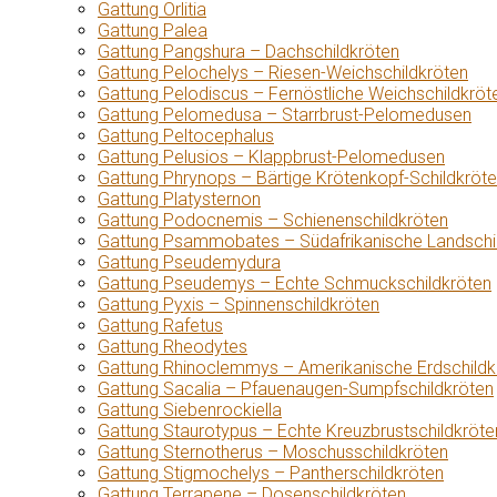
Gattung Orlitia
Gattung Palea
Gattung Pangshura – Dachschildkröten
Gattung Pelochelys – Riesen-Weichschildkröten
Gattung Pelodiscus – Fernöstliche Weichschildkröt
Gattung Pelomedusa – Starrbrust-Pelomedusen
Gattung Peltocephalus
Gattung Pelusios – Klappbrust-Pelomedusen
Gattung Phrynops – Bärtige Krötenkopf-Schildkröt
Gattung Platysternon
Gattung Podocnemis – Schienenschildkröten
Gattung Psammobates – Südafrikanische Landschi
Gattung Pseudemydura
Gattung Pseudemys – Echte Schmuckschildkröten
Gattung Pyxis – Spinnenschildkröten
Gattung Rafetus
Gattung Rheodytes
Gattung Rhinoclemmys – Amerikanische Erdschildk
Gattung Sacalia – Pfauenaugen-Sumpfschildkröten
Gattung Siebenrockiella
Gattung Staurotypus – Echte Kreuzbrustschildkröte
Gattung Sternotherus – Moschusschildkröten
Gattung Stigmochelys – Pantherschildkröten
Gattung Terrapene – Dosenschildkröten