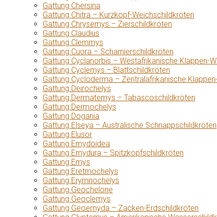
Gattung Chersina
Gattung Chitra – Kurzkopf-Weichschildkröten
Gattung Chrysemys – Zierschildkröten
Gattung Claudius
Gattung Clemmys
Gattung Cuora – Scharnierschildkröten
Gattung Cyclanorbis – Westafrikanische Klappen-W
Gattung Cyclemys – Blattschildkröten
Gattung Cycloderma – Zentralafrikanische Klappen
Gattung Deirochelys
Gattung Dermatemys – Tabascoschildkröten
Gattung Dermochelys
Gattung Dogania
Gattung Elseya – Australische Schnappschildkröten
Gattung Elusor
Gattung Emydoidea
Gattung Emydura – Spitzkopfschildkröten
Gattung Emys
Gattung Eretmochelys
Gattung Erymnochelys
Gattung Geochelone
Gattung Geoclemys
Gattung Geoemyda – Zacken-Erdschildkröten