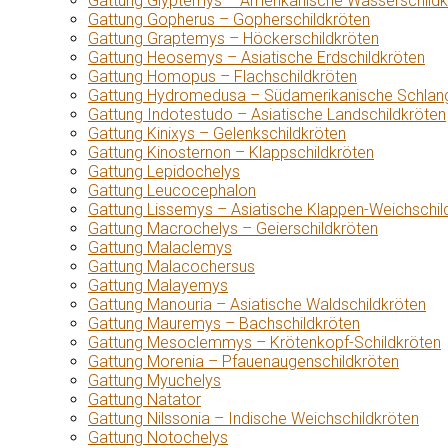
Gattung Glyptemys – Amerikanische Wasserschildk
Gattung Gopherus – Gopherschildkröten
Gattung Graptemys – Höckerschildkröten
Gattung Heosemys – Asiatische Erdschildkröten
Gattung Homopus – Flachschildkröten
Gattung Hydromedusa – Südamerikanische Schlang
Gattung Indotestudo – Asiatische Landschildkröten
Gattung Kinixys – Gelenkschildkröten
Gattung Kinosternon – Klappschildkröten
Gattung Lepidochelys
Gattung Leucocephalon
Gattung Lissemys – Asiatische Klappen-Weichschil
Gattung Macrochelys – Geierschildkröten
Gattung Malaclemys
Gattung Malacochersus
Gattung Malayemys
Gattung Manouria – Asiatische Waldschildkröten
Gattung Mauremys – Bachschildkröten
Gattung Mesoclemmys – Krötenkopf-Schildkröten
Gattung Morenia – Pfauenaugenschildkröten
Gattung Myuchelys
Gattung Natator
Gattung Nilssonia – Indische Weichschildkröten
Gattung Notochelys