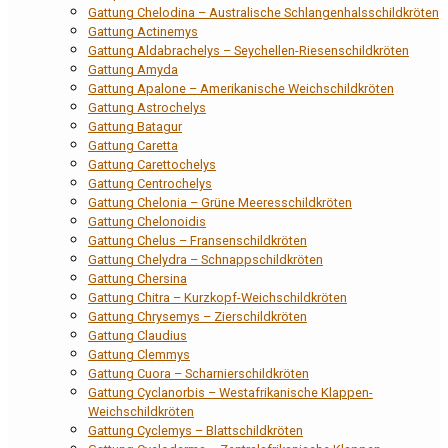
Gattung Chelodina – Australische Schlangenhalsschildkröten
Gattung Actinemys
Gattung Aldabrachelys – Seychellen-Riesenschildkröten
Gattung Amyda
Gattung Apalone – Amerikanische Weichschildkröten
Gattung Astrochelys
Gattung Batagur
Gattung Caretta
Gattung Carettochelys
Gattung Centrochelys
Gattung Chelonia – Grüne Meeresschildkröten
Gattung Chelonoidis
Gattung Chelus – Fransenschildkröten
Gattung Chelydra – Schnappschildkröten
Gattung Chersina
Gattung Chitra – Kurzkopf-Weichschildkröten
Gattung Chrysemys – Zierschildkröten
Gattung Claudius
Gattung Clemmys
Gattung Cuora – Scharnierschildkröten
Gattung Cyclanorbis – Westafrikanische Klappen-
Weichschildkröten
Gattung Cyclemys – Blattschildkröten