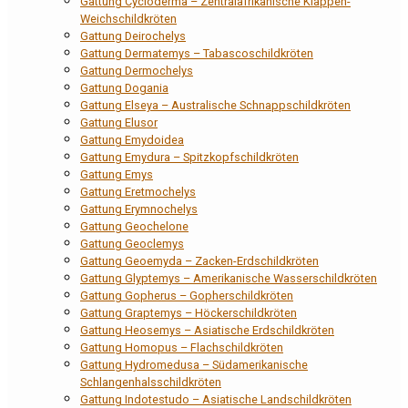
Gattung Cycloderma – Zentralafrikanische Klappen-
Weichschildkröten
Gattung Deirochelys
Gattung Dermatemys – Tabascoschildkröten
Gattung Dermochelys
Gattung Dogania
Gattung Elseya – Australische Schnappschildkröten
Gattung Elusor
Gattung Emydoidea
Gattung Emydura – Spitzkopfschildkröten
Gattung Emys
Gattung Eretmochelys
Gattung Erymnochelys
Gattung Geochelone
Gattung Geoclemys
Gattung Geoemyda – Zacken-Erdschildkröten
Gattung Glyptemys – Amerikanische Wasserschildkröten
Gattung Gopherus – Gopherschildkröten
Gattung Graptemys – Höckerschildkröten
Gattung Heosemys – Asiatische Erdschildkröten
Gattung Homopus – Flachschildkröten
Gattung Hydromedusa – Südamerikanische
Schlangenhalsschildkröten
Gattung Indotestudo – Asiatische Landschildkröten