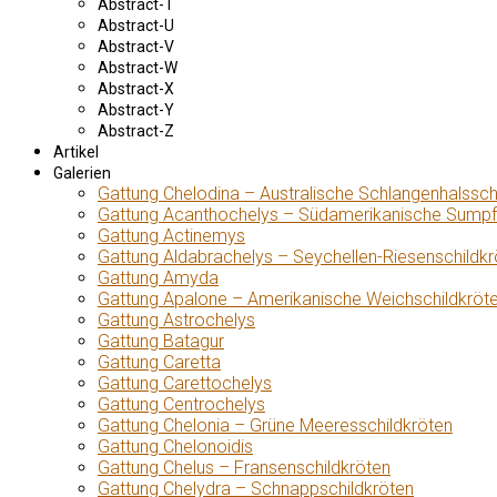
Abstract-T
Abstract-U
Abstract-V
Abstract-W
Abstract-X
Abstract-Y
Abstract-Z
Artikel
Galerien
Gattung Chelodina – Australische Schlangenhalssch
Gattung Acanthochelys – Südamerikanische Sumpf
Gattung Actinemys
Gattung Aldabrachelys – Seychellen-Riesenschildkr
Gattung Amyda
Gattung Apalone – Amerikanische Weichschildkröt
Gattung Astrochelys
Gattung Batagur
Gattung Caretta
Gattung Carettochelys
Gattung Centrochelys
Gattung Chelonia – Grüne Meeresschildkröten
Gattung Chelonoidis
Gattung Chelus – Fransenschildkröten
Gattung Chelydra – Schnappschildkröten