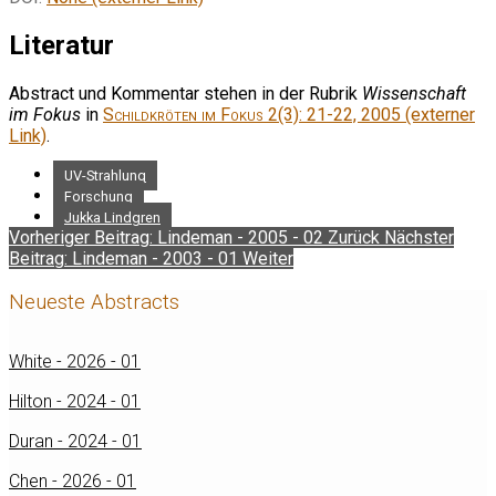
Literatur
Abstract und Kommentar stehen in der Rubrik
Wissenschaft
im Fokus
in
Schildkröten im Fokus
2(3): 21-22, 2005 (externer
Link)
.
UV-Strahlung
Forschung
Jukka Lindgren
Vorheriger Beitrag: Lindeman - 2005 - 02
Zurück
Nächster
Beitrag: Lindeman - 2003 - 01
Weiter
Neueste Abstracts
White - 2026 - 01
Hilton - 2024 - 01
Duran - 2024 - 01
Chen - 2026 - 01