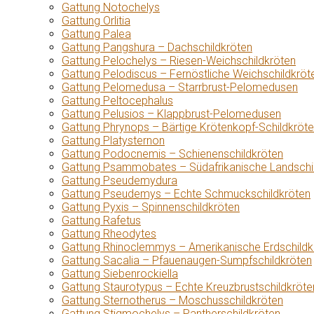
Gattung Notochelys
Gattung Orlitia
Gattung Palea
Gattung Pangshura – Dachschildkröten
Gattung Pelochelys – Riesen-Weichschildkröten
Gattung Pelodiscus – Fernöstliche Weichschildkröt
Gattung Pelomedusa – Starrbrust-Pelomedusen
Gattung Peltocephalus
Gattung Pelusios – Klappbrust-Pelomedusen
Gattung Phrynops – Bärtige Krötenkopf-Schildkröt
Gattung Platysternon
Gattung Podocnemis – Schienenschildkröten
Gattung Psammobates – Südafrikanische Landschi
Gattung Pseudemydura
Gattung Pseudemys – Echte Schmuckschildkröten
Gattung Pyxis – Spinnenschildkröten
Gattung Rafetus
Gattung Rheodytes
Gattung Rhinoclemmys – Amerikanische Erdschildk
Gattung Sacalia – Pfauenaugen-Sumpfschildkröten
Gattung Siebenrockiella
Gattung Staurotypus – Echte Kreuzbrustschildkröte
Gattung Sternotherus – Moschusschildkröten
Gattung Stigmochelys – Pantherschildkröten