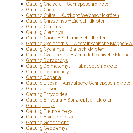
Gattung Chelydra – Schnappschildkröten
Gattung Chersina
Gattung Chitra – Kurzkopf-Weichschildkröten
Gattung Chrysemys – Zierschildkröten
Gattung Claudius
Gattung Clemmys
Gattung Cuora – Scharnierschildkröten
Gattung Cyclanorbis – Westafrikanische Klappen-W
Gattung Cyclemys – Blattschildkröten
Gattung Cycloderma – Zentralafrikanische Klappen
Gattung Deirochelys
Gattung Dermatemys – Tabascoschildkröten
Gattung Dermochelys
Gattung Dogania
Gattung Elseya – Australische Schnappschildkröten
Gattung Elusor
Gattung Emydoidea
Gattung Emydura – Spitzkopfschildkröten
Gattung Emys
Gattung Eretmochelys
Gattung Erymnochelys
Gattung Geochelone
Gattung Geoclemys