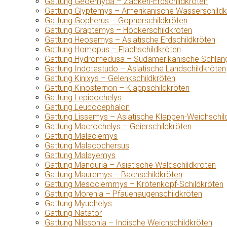
Gattung Geoemyda – Zacken-Erdschildkröten
Gattung Glyptemys – Amerikanische Wasserschildk
Gattung Gopherus – Gopherschildkröten
Gattung Graptemys – Höckerschildkröten
Gattung Heosemys – Asiatische Erdschildkröten
Gattung Homopus – Flachschildkröten
Gattung Hydromedusa – Südamerikanische Schlang
Gattung Indotestudo – Asiatische Landschildkröten
Gattung Kinixys – Gelenkschildkröten
Gattung Kinosternon – Klappschildkröten
Gattung Lepidochelys
Gattung Leucocephalon
Gattung Lissemys – Asiatische Klappen-Weichschil
Gattung Macrochelys – Geierschildkröten
Gattung Malaclemys
Gattung Malacochersus
Gattung Malayemys
Gattung Manouria – Asiatische Waldschildkröten
Gattung Mauremys – Bachschildkröten
Gattung Mesoclemmys – Krötenkopf-Schildkröten
Gattung Morenia – Pfauenaugenschildkröten
Gattung Myuchelys
Gattung Natator
Gattung Nilssonia – Indische Weichschildkröten