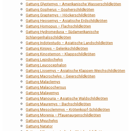
Gattung Glyptemys – Amerikanische Wasserschildkröten
Gattung Gopherus – Gopherschildkröten
Gattung Graptemys – Höckerschildkröten
Gattung Heosemys – Asiatische Erdschildkröten
Gattung Homopus – Flachschildkröten
Gattung Hydromedusa – Südamerikanische
Schlangenhalsschildkröten
Gattung Indotestudo – Asiatische Landschildkröten
Gattung Kinixys – Gelenkschildkröten
Gattung Kinosternon – Klappschildkröten
Gattung Lepidochelys
Gattung Leucocephalon
Gattung Lissemys – Asiatische Klappen-Weichschildkröten
Gattung Macrochelys – Geierschildkröten
Gattung Malaclemys
Gattung Malacochersus
Gattung Malayemys
Gattung Manouria – Asiatische Waldschildkröten
Gattung Mauremys – Bachschildkröten
Gattung Mesoclemmys – Krötenkopf-Schildkröten
Gattung Morenia – Pfauenaugenschildkröten
Gattung Myuchelys
Gattung Natator