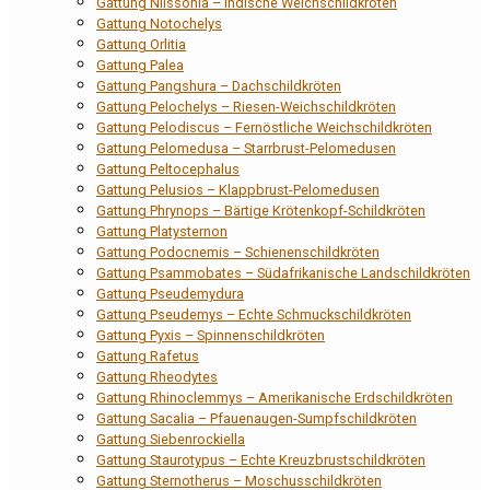
Gattung Nilssonia – Indische Weichschildkröten
Gattung Notochelys
Gattung Orlitia
Gattung Palea
Gattung Pangshura – Dachschildkröten
Gattung Pelochelys – Riesen-Weichschildkröten
Gattung Pelodiscus – Fernöstliche Weichschildkröten
Gattung Pelomedusa – Starrbrust-Pelomedusen
Gattung Peltocephalus
Gattung Pelusios – Klappbrust-Pelomedusen
Gattung Phrynops – Bärtige Krötenkopf-Schildkröten
Gattung Platysternon
Gattung Podocnemis – Schienenschildkröten
Gattung Psammobates – Südafrikanische Landschildkröten
Gattung Pseudemydura
Gattung Pseudemys – Echte Schmuckschildkröten
Gattung Pyxis – Spinnenschildkröten
Gattung Rafetus
Gattung Rheodytes
Gattung Rhinoclemmys – Amerikanische Erdschildkröten
Gattung Sacalia – Pfauenaugen-Sumpfschildkröten
Gattung Siebenrockiella
Gattung Staurotypus – Echte Kreuzbrustschildkröten
Gattung Sternotherus – Moschusschildkröten