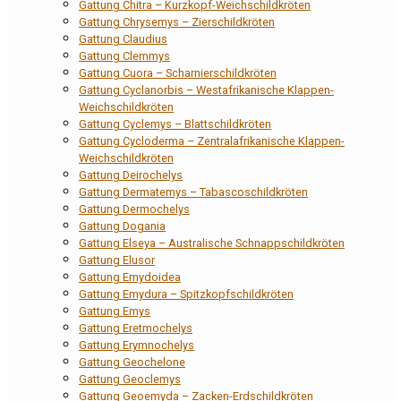
Gattung Chitra – Kurzkopf-Weichschildkröten
Gattung Chrysemys – Zierschildkröten
Gattung Claudius
Gattung Clemmys
Gattung Cuora – Scharnierschildkröten
Gattung Cyclanorbis – Westafrikanische Klappen-
Weichschildkröten
Gattung Cyclemys – Blattschildkröten
Gattung Cycloderma – Zentralafrikanische Klappen-
Weichschildkröten
Gattung Deirochelys
Gattung Dermatemys – Tabascoschildkröten
Gattung Dermochelys
Gattung Dogania
Gattung Elseya – Australische Schnappschildkröten
Gattung Elusor
Gattung Emydoidea
Gattung Emydura – Spitzkopfschildkröten
Gattung Emys
Gattung Eretmochelys
Gattung Erymnochelys
Gattung Geochelone
Gattung Geoclemys
Gattung Geoemyda – Zacken-Erdschildkröten