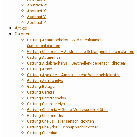
Abstract-W
Abstract-X
Abstract-Y
Abstract-Z
Artikel
Galerien
Gattung Acanthochelys – Südamerikanische
Sumpfschildkröten
Gattung Chelodina – Australische Schlangenhalsschildkröten
Gattung Actinemys
Gattung Aldabrachelys – Seychellen-Riesenschildkröten
Gattung Amyda
Gattung Apalone – Amerikanische Weichschildkröten
Gattung Astrochelys
Gattung Batagur
Gattung Caretta
Gattung Carettochelys
Gattung Centrochelys
Gattung Chelonia – Grüne Meeresschildkröten
Gattung Chelonoidis
Gattung Chelus – Fransenschildkröten
Gattung Chelydra – Schnappschildkröten
Gattung Chersina