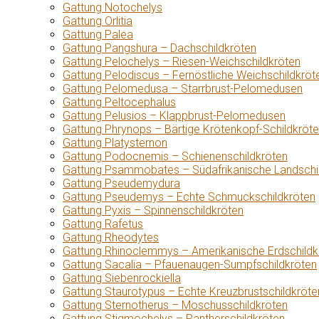
Gattung Notochelys
Gattung Orlitia
Gattung Palea
Gattung Pangshura – Dachschildkröten
Gattung Pelochelys – Riesen-Weichschildkröten
Gattung Pelodiscus – Fernöstliche Weichschildkröt
Gattung Pelomedusa – Starrbrust-Pelomedusen
Gattung Peltocephalus
Gattung Pelusios – Klappbrust-Pelomedusen
Gattung Phrynops – Bärtige Krötenkopf-Schildkröt
Gattung Platysternon
Gattung Podocnemis – Schienenschildkröten
Gattung Psammobates – Südafrikanische Landschi
Gattung Pseudemydura
Gattung Pseudemys – Echte Schmuckschildkröten
Gattung Pyxis – Spinnenschildkröten
Gattung Rafetus
Gattung Rheodytes
Gattung Rhinoclemmys – Amerikanische Erdschildk
Gattung Sacalia – Pfauenaugen-Sumpfschildkröten
Gattung Siebenrockiella
Gattung Staurotypus – Echte Kreuzbrustschildkröte
Gattung Sternotherus – Moschusschildkröten
Gattung Stigmochelys – Pantherschildkröten