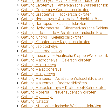
Gattung Geoemyda – Zacken-Erdschildkröten
Gattung Glyptemys – Amerikanische Wasserschildk
Gattung Gopherus – Gopherschildkröten
Gattung Graptemys – Höckerschildkröten
Gattung Heosemys – Asiatische Erdschildkröten
Gattung Homopus – Flachschildkröten
Gattung Hydromedusa – Südamerikanische Schlang
Gattung Indotestudo – Asiatische Landschildkröten
Gattung Kinixys – Gelenkschildkröten
Gattung Kinosternon – Klappschildkröten
Gattung Lepidochelys
Gattung Leucocephalon
Gattung Lissemys – Asiatische Klappen-Weichschil
Gattung Macrochelys – Geierschildkröten
Gattung Malaclemys
Gattung Malacochersus
Gattung Malayemys
Gattung Manouria – Asiatische Waldschildkröten
Gattung Mauremys – Bachschildkröten
Gattung Mesoclemmys – Krötenkopf-Schildkröten
Gattung Morenia – Pfauenaugenschildkröten
Gattung Myuchelys
Gattung Natator
Gattung Nilssonia – Indische Weichschildkröten