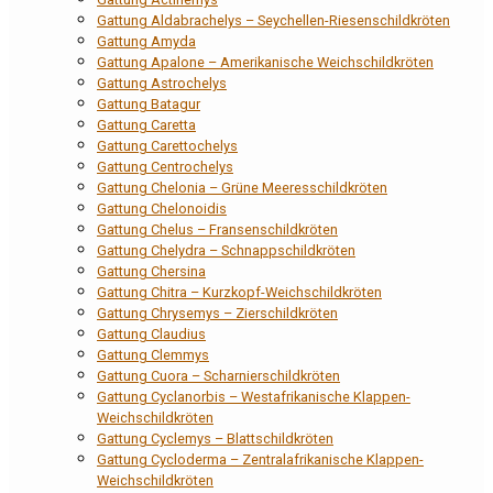
Gattung Aldabrachelys – Seychellen-Riesenschildkröten
Gattung Amyda
Gattung Apalone – Amerikanische Weichschildkröten
Gattung Astrochelys
Gattung Batagur
Gattung Caretta
Gattung Carettochelys
Gattung Centrochelys
Gattung Chelonia – Grüne Meeresschildkröten
Gattung Chelonoidis
Gattung Chelus – Fransenschildkröten
Gattung Chelydra – Schnappschildkröten
Gattung Chersina
Gattung Chitra – Kurzkopf-Weichschildkröten
Gattung Chrysemys – Zierschildkröten
Gattung Claudius
Gattung Clemmys
Gattung Cuora – Scharnierschildkröten
Gattung Cyclanorbis – Westafrikanische Klappen-
Weichschildkröten
Gattung Cyclemys – Blattschildkröten
Gattung Cycloderma – Zentralafrikanische Klappen-
Weichschildkröten