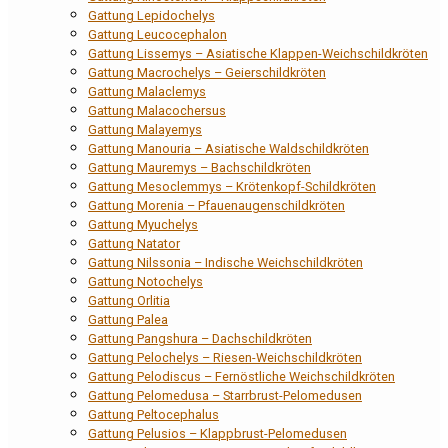
Gattung Lepidochelys
Gattung Leucocephalon
Gattung Lissemys – Asiatische Klappen-Weichschildkröten
Gattung Macrochelys – Geierschildkröten
Gattung Malaclemys
Gattung Malacochersus
Gattung Malayemys
Gattung Manouria – Asiatische Waldschildkröten
Gattung Mauremys – Bachschildkröten
Gattung Mesoclemmys – Krötenkopf-Schildkröten
Gattung Morenia – Pfauenaugenschildkröten
Gattung Myuchelys
Gattung Natator
Gattung Nilssonia – Indische Weichschildkröten
Gattung Notochelys
Gattung Orlitia
Gattung Palea
Gattung Pangshura – Dachschildkröten
Gattung Pelochelys – Riesen-Weichschildkröten
Gattung Pelodiscus – Fernöstliche Weichschildkröten
Gattung Pelomedusa – Starrbrust-Pelomedusen
Gattung Peltocephalus
Gattung Pelusios – Klappbrust-Pelomedusen