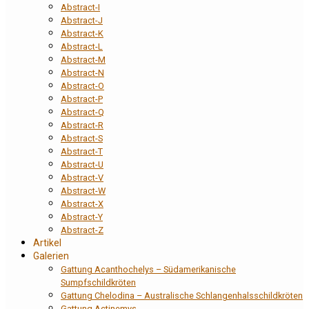
Abstract-I
Abstract-J
Abstract-K
Abstract-L
Abstract-M
Abstract-N
Abstract-O
Abstract-P
Abstract-Q
Abstract-R
Abstract-S
Abstract-T
Abstract-U
Abstract-V
Abstract-W
Abstract-X
Abstract-Y
Abstract-Z
Artikel
Galerien
Gattung Acanthochelys – Südamerikanische
Sumpfschildkröten
Gattung Chelodina – Australische Schlangenhalsschildkröten
Gattung Actinemys