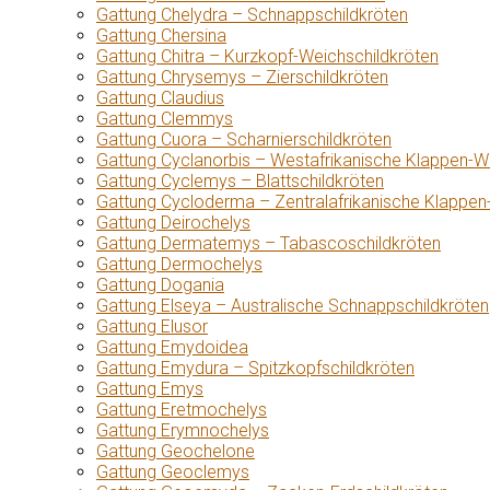
Gattung Chelydra – Schnappschildkröten
Gattung Chersina
Gattung Chitra – Kurzkopf-Weichschildkröten
Gattung Chrysemys – Zierschildkröten
Gattung Claudius
Gattung Clemmys
Gattung Cuora – Scharnierschildkröten
Gattung Cyclanorbis – Westafrikanische Klappen-W
Gattung Cyclemys – Blattschildkröten
Gattung Cycloderma – Zentralafrikanische Klappen
Gattung Deirochelys
Gattung Dermatemys – Tabascoschildkröten
Gattung Dermochelys
Gattung Dogania
Gattung Elseya – Australische Schnappschildkröten
Gattung Elusor
Gattung Emydoidea
Gattung Emydura – Spitzkopfschildkröten
Gattung Emys
Gattung Eretmochelys
Gattung Erymnochelys
Gattung Geochelone
Gattung Geoclemys