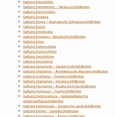
Gattung Deirochelys
Gattung Dermatemys – Tabascoschildkröten
Gattung Dermochelys
Gattung Dogania
Gattung Elseya – Australische Schnappschildkröten
Gattung Elusor
Gattung Emydoidea
Gattung Emydura – Spitzkopfschildkröten
Gattung Emys
Gattung Eretmochelys
Gattung Erymnochelys
Gattung Geochelone
Gattung Geoclemys
Gattung Geoemyda – Zacken-Erdschildkröten
Gattung Glyptemys – Amerikanische Wasserschildkröten
Gattung Gopherus – Gopherschildkröten
Gattung Graptemys – Höckerschildkröten
Gattung Heosemys – Asiatische Erdschildkröten
Gattung Homopus – Flachschildkröten
Gattung Hydromedusa – Südamerikanische
Schlangenhalsschildkröten
Gattung Indotestudo – Asiatische Landschildkröten
Gattung Kinixys – Gelenkschildkröten
Gattung Kinosternon – Klappschildkröten