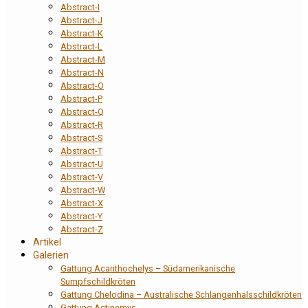
Abstract-I
Abstract-J
Abstract-K
Abstract-L
Abstract-M
Abstract-N
Abstract-O
Abstract-P
Abstract-Q
Abstract-R
Abstract-S
Abstract-T
Abstract-U
Abstract-V
Abstract-W
Abstract-X
Abstract-Y
Abstract-Z
Artikel
Galerien
Gattung Acanthochelys – Südamerikanische
Sumpfschildkröten
Gattung Chelodina – Australische Schlangenhalsschildkröten
Gattung Actinemys