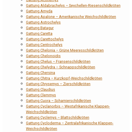
Gattung Aldabrachelys – Seychellen-Riesenschildkröten
Gattung Amyda
Gattung Apalone – Amerikanische Weichschildkröten
Gattung Astrochelys
Gattung Batagur
Gattung Caretta
Gattung Carettochelys
Gattung Centrochelys
Gattung Chelonia – Grüne Meeresschildkröten
Gattung Chelonoidis
Gattung Chelus – Fransenschildkröten
Gattung Chelydra – Schnappschildkröten
Gattung Chersina
Gattung Chitra – Kurzkopf-Weichschildkröten
Gattung Chrysemys – Zierschildkröten
Gattung Claudius
Gattung Clemmys
Gattung Cuora – Scharnierschildkröten
Gattung Cyclanorbis – Westafrikanische Klappen-
Weichschildkröten
Gattung Cyclemys – Blattschildkröten
Gattung Cycloderma – Zentralafrikanische Klappen-
Weichschildkröten