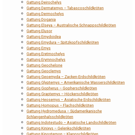
Gattung Deirochelys
Gattung Dermatemys – Tabascoschildkröten
Gattung Dermochelys
Gattung Dogania
Gattung Elseya – Australische Schnappschildkröten
Gattung Elusor
Gattung Emydoidea
Gattung Emydura – Spitzkopfschildkröten
Gattung Emys
Gattung Eretmochelys
Gattung Erymnochelys
Gattung Geochelone
Gattung Geoclemys
Gattung Geoemyda – Zacken-Erdschildkröten
Gattung Glyptemys – Amerikanische Wasserschildkröten
Gattung Gopherus – Gopherschildkröten
Gattung Graptemys – Höckerschildkröten
Gattung Heosemys – Asiatische Erdschildkröten
Gattung Homopus – Flachschildkröten
Gattung Hydromedusa – Südamerikanische
Schlangenhalsschildkröten
Gattung Indotestudo – Asiatische Landschildkröten
Gattung Kinixys – Gelenkschildkröten
Gattung Kinosternon – Klappschildkröten