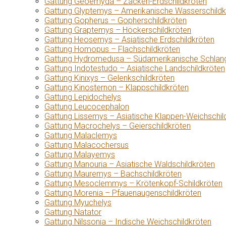
Gattung Geoemyda – Zacken-Erdschildkröten
Gattung Glyptemys – Amerikanische Wasserschildk
Gattung Gopherus – Gopherschildkröten
Gattung Graptemys – Höckerschildkröten
Gattung Heosemys – Asiatische Erdschildkröten
Gattung Homopus – Flachschildkröten
Gattung Hydromedusa – Südamerikanische Schlang
Gattung Indotestudo – Asiatische Landschildkröten
Gattung Kinixys – Gelenkschildkröten
Gattung Kinosternon – Klappschildkröten
Gattung Lepidochelys
Gattung Leucocephalon
Gattung Lissemys – Asiatische Klappen-Weichschil
Gattung Macrochelys – Geierschildkröten
Gattung Malaclemys
Gattung Malacochersus
Gattung Malayemys
Gattung Manouria – Asiatische Waldschildkröten
Gattung Mauremys – Bachschildkröten
Gattung Mesoclemmys – Krötenkopf-Schildkröten
Gattung Morenia – Pfauenaugenschildkröten
Gattung Myuchelys
Gattung Natator
Gattung Nilssonia – Indische Weichschildkröten