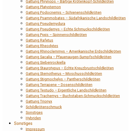
Gattung Phrynops – Bärtige Krötenkopf-Schildkröten
Gattung Platysternon
Gattung Podocnemis – Schienenschildkröten
Gattung Psammobates – Südafrikanische Landschildkröten
Gattung Pseudemydura
Gattung Pseudemys – Echte Schmuckschildkröten
Gattung Pyxis – Spinnenschildkröten
Gattung Rafetus
Gattung Rheodytes
Gattung Rhinoclemmys – Amerikanische Erdschildkröten
Gattung Sacalia – Pfauenaugen-Sumpfschildkröten
Gattung Siebenrockiella
Gattung Staurotypus – Echte Kreuzbrustschildkröten
Gattung Sternotherus – Moschusschildkröten
Gattung Stigmochelys – Pantherschildkröten
Gattung Terrapene – Dosenschildkröten
Gattung Testudo – Eigentliche Landschildkröten
Gattung Trachemys – Buchstaben-Schmuckschildkröten
Gattung Trionyx
Schildkrötenschmuck
Sonstiges
Hybriden
Sonstiges
Impressum