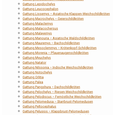
Gattung Lepidochelys
Gattung Leucocephalon
Gattung Lissemys – Asiatische Klappen-Weichschildkröten
Gattung Macrochelys – Geierschildkröten
Gattung Malaclemys
Gattung Malacochersus
Gattung Malayemys
Gattung Manouria – Asiatische Waldschildkröten
Gattung Mauremys – Bachschildkröten
Gattung Mesoclemmys – Krötenkopf-Schildkröten
Gattung Morenia – Pfauenaugenschildkröten
Gattung Myuchelys
Gattung Natator
Gattung Nilssonia – Indische Weichschildkröten
Gattung Notochelys
Gattung Orlitia
Gattung Palea
Gattung Pangshura – Dachschildkröten
Gattung Pelochelys – Riesen-Weichschildkröten
Gattung Pelodiscus – Fernöstliche Weichschildkröten
Gattung Pelomedusa – Starrbrust-Pelomedusen
Gattung Peltocephalus
Gattung Pelusios – Klappbrust-Pelomedusen