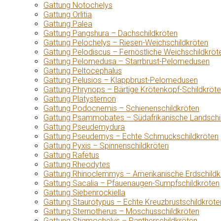
Gattung Notochelys
Gattung Orlitia
Gattung Palea
Gattung Pangshura – Dachschildkröten
Gattung Pelochelys – Riesen-Weichschildkröten
Gattung Pelodiscus – Fernöstliche Weichschildkröt
Gattung Pelomedusa – Starrbrust-Pelomedusen
Gattung Peltocephalus
Gattung Pelusios – Klappbrust-Pelomedusen
Gattung Phrynops – Bärtige Krötenkopf-Schildkröt
Gattung Platysternon
Gattung Podocnemis – Schienenschildkröten
Gattung Psammobates – Südafrikanische Landschi
Gattung Pseudemydura
Gattung Pseudemys – Echte Schmuckschildkröten
Gattung Pyxis – Spinnenschildkröten
Gattung Rafetus
Gattung Rheodytes
Gattung Rhinoclemmys – Amerikanische Erdschildk
Gattung Sacalia – Pfauenaugen-Sumpfschildkröten
Gattung Siebenrockiella
Gattung Staurotypus – Echte Kreuzbrustschildkröte
Gattung Sternotherus – Moschusschildkröten
Gattung Stigmochelys – Pantherschildkröten