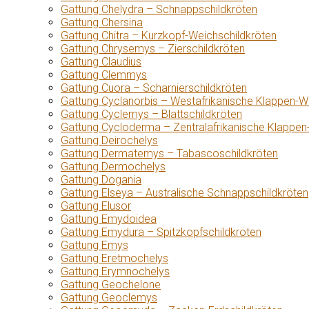
Gattung Chelydra – Schnappschildkröten
Gattung Chersina
Gattung Chitra – Kurzkopf-Weichschildkröten
Gattung Chrysemys – Zierschildkröten
Gattung Claudius
Gattung Clemmys
Gattung Cuora – Scharnierschildkröten
Gattung Cyclanorbis – Westafrikanische Klappen-W
Gattung Cyclemys – Blattschildkröten
Gattung Cycloderma – Zentralafrikanische Klappen
Gattung Deirochelys
Gattung Dermatemys – Tabascoschildkröten
Gattung Dermochelys
Gattung Dogania
Gattung Elseya – Australische Schnappschildkröten
Gattung Elusor
Gattung Emydoidea
Gattung Emydura – Spitzkopfschildkröten
Gattung Emys
Gattung Eretmochelys
Gattung Erymnochelys
Gattung Geochelone
Gattung Geoclemys