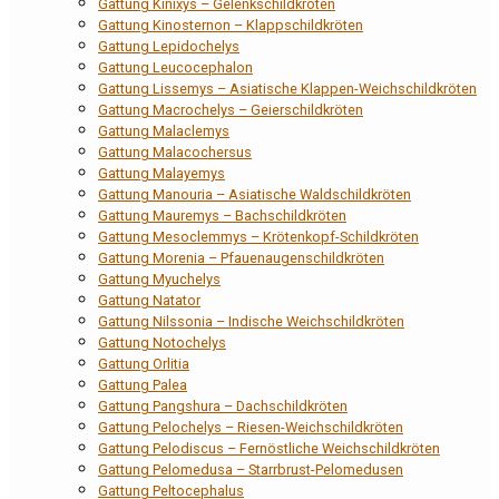
Gattung Kinixys – Gelenkschildkröten
Gattung Kinosternon – Klappschildkröten
Gattung Lepidochelys
Gattung Leucocephalon
Gattung Lissemys – Asiatische Klappen-Weichschildkröten
Gattung Macrochelys – Geierschildkröten
Gattung Malaclemys
Gattung Malacochersus
Gattung Malayemys
Gattung Manouria – Asiatische Waldschildkröten
Gattung Mauremys – Bachschildkröten
Gattung Mesoclemmys – Krötenkopf-Schildkröten
Gattung Morenia – Pfauenaugenschildkröten
Gattung Myuchelys
Gattung Natator
Gattung Nilssonia – Indische Weichschildkröten
Gattung Notochelys
Gattung Orlitia
Gattung Palea
Gattung Pangshura – Dachschildkröten
Gattung Pelochelys – Riesen-Weichschildkröten
Gattung Pelodiscus – Fernöstliche Weichschildkröten
Gattung Pelomedusa – Starrbrust-Pelomedusen
Gattung Peltocephalus