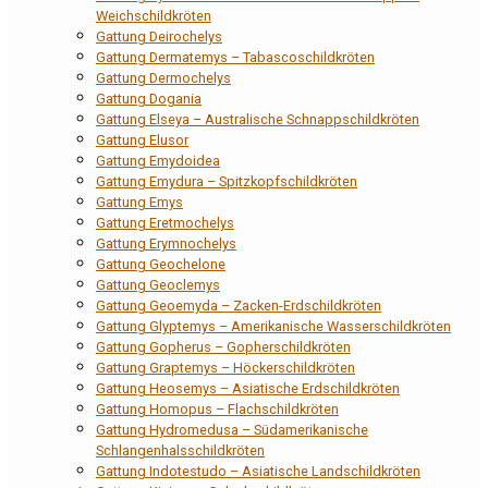
Weichschildkröten
Gattung Deirochelys
Gattung Dermatemys – Tabascoschildkröten
Gattung Dermochelys
Gattung Dogania
Gattung Elseya – Australische Schnappschildkröten
Gattung Elusor
Gattung Emydoidea
Gattung Emydura – Spitzkopfschildkröten
Gattung Emys
Gattung Eretmochelys
Gattung Erymnochelys
Gattung Geochelone
Gattung Geoclemys
Gattung Geoemyda – Zacken-Erdschildkröten
Gattung Glyptemys – Amerikanische Wasserschildkröten
Gattung Gopherus – Gopherschildkröten
Gattung Graptemys – Höckerschildkröten
Gattung Heosemys – Asiatische Erdschildkröten
Gattung Homopus – Flachschildkröten
Gattung Hydromedusa – Südamerikanische
Schlangenhalsschildkröten
Gattung Indotestudo – Asiatische Landschildkröten