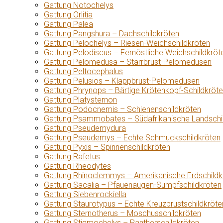
Gattung Notochelys
Gattung Orlitia
Gattung Palea
Gattung Pangshura – Dachschildkröten
Gattung Pelochelys – Riesen-Weichschildkröten
Gattung Pelodiscus – Fernöstliche Weichschildkröt
Gattung Pelomedusa – Starrbrust-Pelomedusen
Gattung Peltocephalus
Gattung Pelusios – Klappbrust-Pelomedusen
Gattung Phrynops – Bärtige Krötenkopf-Schildkröt
Gattung Platysternon
Gattung Podocnemis – Schienenschildkröten
Gattung Psammobates – Südafrikanische Landschi
Gattung Pseudemydura
Gattung Pseudemys – Echte Schmuckschildkröten
Gattung Pyxis – Spinnenschildkröten
Gattung Rafetus
Gattung Rheodytes
Gattung Rhinoclemmys – Amerikanische Erdschildk
Gattung Sacalia – Pfauenaugen-Sumpfschildkröten
Gattung Siebenrockiella
Gattung Staurotypus – Echte Kreuzbrustschildkröte
Gattung Sternotherus – Moschusschildkröten
Gattung Stigmochelys – Pantherschildkröten