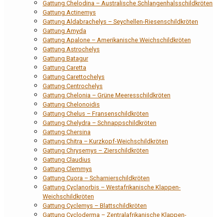
Gattung Chelodina – Australische Schlangenhalsschildkröten
Gattung Actinemys
Gattung Aldabrachelys – Seychellen-Riesenschildkröten
Gattung Amyda
Gattung Apalone – Amerikanische Weichschildkröten
Gattung Astrochelys
Gattung Batagur
Gattung Caretta
Gattung Carettochelys
Gattung Centrochelys
Gattung Chelonia – Grüne Meeresschildkröten
Gattung Chelonoidis
Gattung Chelus – Fransenschildkröten
Gattung Chelydra – Schnappschildkröten
Gattung Chersina
Gattung Chitra – Kurzkopf-Weichschildkröten
Gattung Chrysemys – Zierschildkröten
Gattung Claudius
Gattung Clemmys
Gattung Cuora – Scharnierschildkröten
Gattung Cyclanorbis – Westafrikanische Klappen-
Weichschildkröten
Gattung Cyclemys – Blattschildkröten
Gattung Cycloderma – Zentralafrikanische Klappen-