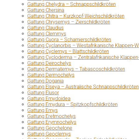
Gattung Chelydra – Schnappschildkröten
Gattung Chersina
Gattung Chitra – Kurzkopf-Weichschildkröten
Gattung Chrysemys – Zierschildkröten
Gattung Claudius
Gattung Clemmys
Gattung Cuora – Scharnierschildkröten
Gattung Cyclanorbis – Westafrikanische Klappen-W
Gattung Cyclemys – Blattschildkröten
Gattung Cycloderma – Zentralafrikanische Klappen
Gattung Deirochelys
Gattung Dermatemys – Tabascoschildkröten
Gattung Dermochelys
Gattung Dogania
Gattung Elseya – Australische Schnappschildkröten
Gattung Elusor
Gattung Emydoidea
Gattung Emydura – Spitzkopfschildkröten
Gattung Emys
Gattung Eretmochelys
Gattung Erymnochelys
Gattung Geochelone
Gattung Geoclemys