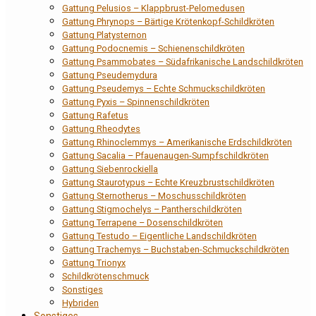
Gattung Pelusios – Klappbrust-Pelomedusen
Gattung Phrynops – Bärtige Krötenkopf-Schildkröten
Gattung Platysternon
Gattung Podocnemis – Schienenschildkröten
Gattung Psammobates – Südafrikanische Landschildkröten
Gattung Pseudemydura
Gattung Pseudemys – Echte Schmuckschildkröten
Gattung Pyxis – Spinnenschildkröten
Gattung Rafetus
Gattung Rheodytes
Gattung Rhinoclemmys – Amerikanische Erdschildkröten
Gattung Sacalia – Pfauenaugen-Sumpfschildkröten
Gattung Siebenrockiella
Gattung Staurotypus – Echte Kreuzbrustschildkröten
Gattung Sternotherus – Moschusschildkröten
Gattung Stigmochelys – Pantherschildkröten
Gattung Terrapene – Dosenschildkröten
Gattung Testudo – Eigentliche Landschildkröten
Gattung Trachemys – Buchstaben-Schmuckschildkröten
Gattung Trionyx
Schildkrötenschmuck
Sonstiges
Hybriden