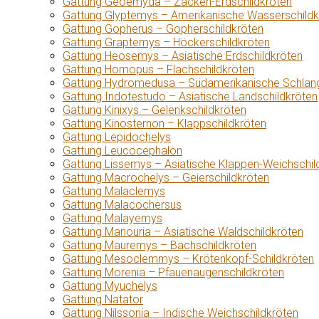
Gattung Geoemyda – Zacken-Erdschildkröten
Gattung Glyptemys – Amerikanische Wasserschildk
Gattung Gopherus – Gopherschildkröten
Gattung Graptemys – Höckerschildkröten
Gattung Heosemys – Asiatische Erdschildkröten
Gattung Homopus – Flachschildkröten
Gattung Hydromedusa – Südamerikanische Schlang
Gattung Indotestudo – Asiatische Landschildkröten
Gattung Kinixys – Gelenkschildkröten
Gattung Kinosternon – Klappschildkröten
Gattung Lepidochelys
Gattung Leucocephalon
Gattung Lissemys – Asiatische Klappen-Weichschil
Gattung Macrochelys – Geierschildkröten
Gattung Malaclemys
Gattung Malacochersus
Gattung Malayemys
Gattung Manouria – Asiatische Waldschildkröten
Gattung Mauremys – Bachschildkröten
Gattung Mesoclemmys – Krötenkopf-Schildkröten
Gattung Morenia – Pfauenaugenschildkröten
Gattung Myuchelys
Gattung Natator
Gattung Nilssonia – Indische Weichschildkröten