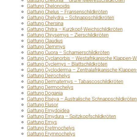
Gattung Chelonia – Grüne Meeresschildkröten
Gattung Chelonoidis
Gattung Chelus – Fransenschildkröten
Gattung Chelydra – Schnappschildkröten
Gattung Chersina
Gattung Chitra – Kurzkopf-Weichschildkröten
Gattung Chrysemys – Zierschildkröten
Gattung Claudius
Gattung Clemmys
Gattung Cuora – Scharnierschildkröten
Gattung Cyclanorbis – Westafrikanische Klappen-W
Gattung Cyclemys – Blattschildkröten
Gattung Cycloderma – Zentralafrikanische Klappen
Gattung Deirochelys
Gattung Dermatemys – Tabascoschildkröten
Gattung Dermochelys
Gattung Dogania
Gattung Elseya – Australische Schnappschildkröten
Gattung Elusor
Gattung Emydoidea
Gattung Emydura – Spitzkopfschildkröten
Gattung Emys
Gattung Eretmochelys
Gattung Erymnochelys