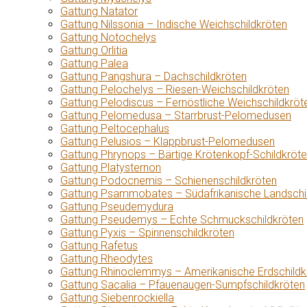
Gattung Natator
Gattung Nilssonia – Indische Weichschildkröten
Gattung Notochelys
Gattung Orlitia
Gattung Palea
Gattung Pangshura – Dachschildkröten
Gattung Pelochelys – Riesen-Weichschildkröten
Gattung Pelodiscus – Fernöstliche Weichschildkröt
Gattung Pelomedusa – Starrbrust-Pelomedusen
Gattung Peltocephalus
Gattung Pelusios – Klappbrust-Pelomedusen
Gattung Phrynops – Bärtige Krötenkopf-Schildkröt
Gattung Platysternon
Gattung Podocnemis – Schienenschildkröten
Gattung Psammobates – Südafrikanische Landschi
Gattung Pseudemydura
Gattung Pseudemys – Echte Schmuckschildkröten
Gattung Pyxis – Spinnenschildkröten
Gattung Rafetus
Gattung Rheodytes
Gattung Rhinoclemmys – Amerikanische Erdschildk
Gattung Sacalia – Pfauenaugen-Sumpfschildkröten
Gattung Siebenrockiella