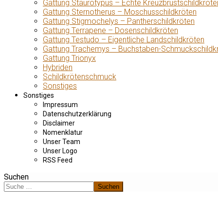
Gattung Staurotypus – Echte Kreuzbrustschildkröte
Gattung Sternotherus – Moschusschildkröten
Gattung Stigmochelys – Pantherschildkröten
Gattung Terrapene – Dosenschildkröten
Gattung Testudo – Eigentliche Landschildkröten
Gattung Trachemys – Buchstaben-Schmuckschildk
Gattung Trionyx
Hybriden
Schildkrötenschmuck
Sonstiges
Sonstiges
Impressum
Datenschutzerklärung
Disclaimer
Nomenklatur
Unser Team
Unser Logo
RSS Feed
Suchen
Suchen