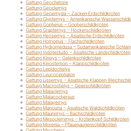
Gattung Geochelone
Gattung Geoclemys
Gattung Geoemyda – Zacken-Erdschildkröten
Gattung Glyptemys – Amerikanische Wasserschildk
Gattung Gopherus – Gopherschildkröten
Gattung Graptemys – Höckerschildkröten
Gattung Heosemys – Asiatische Erdschildkröten
Gattung Homopus – Flachschildkröten
Gattung Hydromedusa – Südamerikanische Schlang
Gattung Indotestudo – Asiatische Landschildkröten
Gattung Kinixys – Gelenkschildkröten
Gattung Kinosternon – Klappschildkröten
Gattung Lepidochelys
Gattung Leucocephalon
Gattung Lissemys – Asiatische Klappen-Weichschil
Gattung Macrochelys – Geierschildkröten
Gattung Malaclemys
Gattung Malacochersus
Gattung Malayemys
Gattung Manouria – Asiatische Waldschildkröten
Gattung Mauremys – Bachschildkröten
Gattung Mesoclemmys – Krötenkopf-Schildkröten
Gattung Morenia – Pfauenaugenschildkröten
Gattung Myuchelys