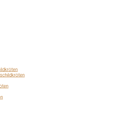
ildkröten
schildkröten
öten
en