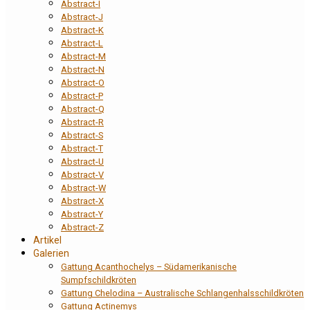
Abstract-I
Abstract-J
Abstract-K
Abstract-L
Abstract-M
Abstract-N
Abstract-O
Abstract-P
Abstract-Q
Abstract-R
Abstract-S
Abstract-T
Abstract-U
Abstract-V
Abstract-W
Abstract-X
Abstract-Y
Abstract-Z
Artikel
Galerien
Gattung Acanthochelys – Südamerikanische
Sumpfschildkröten
Gattung Chelodina – Australische Schlangenhalsschildkröten
Gattung Actinemys