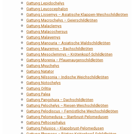
Gattung Lepidochelys
Gattung Leucocephalon
Gattung Lissemys – Asiatische Klappen-Weichschildkröten
Gattung Macrochelys – Geierschildkröten
Gattung Malaclemys
Gattung Malacochersus
Gattung Malayemys
Gattung Manouria – Asiatische Waldschildkröten
Gattung Mauremys – Bachschildkröten
Gattung Mesoclemmys – Krötenkopf-Schildkröten
Gattung Morenia – Pfauenaugenschildkröten
Gattung Myuchelys
Gattung Natator
Gattung Nilssonia – Indische Weichschildkröten
Gattung Notochelys
Gattung Orlitia
Gattung Palea
Gattung Pangshura – Dachschildkröten
Gattung Pelochelys – Riesen-Weichschildkröten
Gattung Pelodiscus – Fernöstliche Weichschildkröten
Gattung Pelomedusa – Starrbrust-Pelomedusen
Gattung Peltocephalus
Gattung Pelusios – Klappbrust-Pelomedusen
Gattung Phrynops – Bärtige Krötenkopf-Schildkröten