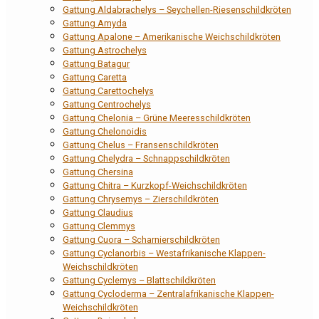
Gattung Aldabrachelys – Seychellen-Riesenschildkröten
Gattung Amyda
Gattung Apalone – Amerikanische Weichschildkröten
Gattung Astrochelys
Gattung Batagur
Gattung Caretta
Gattung Carettochelys
Gattung Centrochelys
Gattung Chelonia – Grüne Meeresschildkröten
Gattung Chelonoidis
Gattung Chelus – Fransenschildkröten
Gattung Chelydra – Schnappschildkröten
Gattung Chersina
Gattung Chitra – Kurzkopf-Weichschildkröten
Gattung Chrysemys – Zierschildkröten
Gattung Claudius
Gattung Clemmys
Gattung Cuora – Scharnierschildkröten
Gattung Cyclanorbis – Westafrikanische Klappen-
Weichschildkröten
Gattung Cyclemys – Blattschildkröten
Gattung Cycloderma – Zentralafrikanische Klappen-
Weichschildkröten