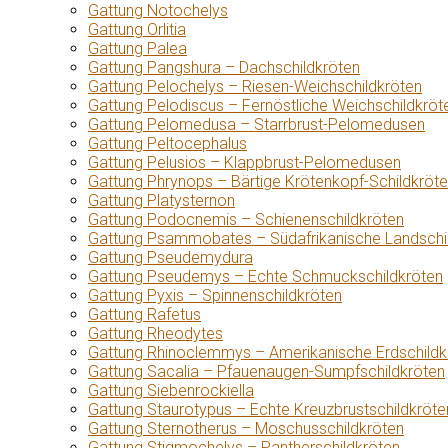
Gattung Notochelys
Gattung Orlitia
Gattung Palea
Gattung Pangshura – Dachschildkröten
Gattung Pelochelys – Riesen-Weichschildkröten
Gattung Pelodiscus – Fernöstliche Weichschildkröt
Gattung Pelomedusa – Starrbrust-Pelomedusen
Gattung Peltocephalus
Gattung Pelusios – Klappbrust-Pelomedusen
Gattung Phrynops – Bärtige Krötenkopf-Schildkröt
Gattung Platysternon
Gattung Podocnemis – Schienenschildkröten
Gattung Psammobates – Südafrikanische Landschi
Gattung Pseudemydura
Gattung Pseudemys – Echte Schmuckschildkröten
Gattung Pyxis – Spinnenschildkröten
Gattung Rafetus
Gattung Rheodytes
Gattung Rhinoclemmys – Amerikanische Erdschildk
Gattung Sacalia – Pfauenaugen-Sumpfschildkröten
Gattung Siebenrockiella
Gattung Staurotypus – Echte Kreuzbrustschildkröte
Gattung Sternotherus – Moschusschildkröten
Gattung Stigmochelys – Pantherschildkröten