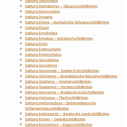
Gattung Deirochelys
Gattung Dermatemys – Tabascoschildkröten
Gattung Dermochelys
Gattung Dogania
Gattung Elseya – Australische Schnappschildkröten
Gattung Elusor
Gattung Emydoidea
Gattung Emydura – Spitzkopfschildkröten
Gattung Emys
Gattung Eretmochelys
Gattung Erymnochelys
Gattung Geochelone
Gattung Geoclemys
Gattung Geoemyda – Zacken-Erdschildkröten
Gattung Glyptemys – Amerikanische Wasserschildkröten
Gattung Gopherus – Gopherschildkröten
Gattung Graptemys – Höckerschildkröten
Gattung Heosemys – Asiatische Erdschildkröten
Gattung Homopus – Flachschildkröten
Gattung Hydromedusa – Südamerikanische
Schlangenhalsschildkröten
Gattung Indotestudo – Asiatische Landschildkröten
Gattung Kinixys – Gelenkschildkröten
Gattung Kinosternon – Klappschildkröten