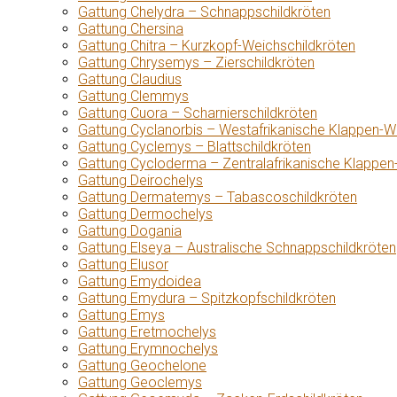
Gattung Chelydra – Schnappschildkröten
Gattung Chersina
Gattung Chitra – Kurzkopf-Weichschildkröten
Gattung Chrysemys – Zierschildkröten
Gattung Claudius
Gattung Clemmys
Gattung Cuora – Scharnierschildkröten
Gattung Cyclanorbis – Westafrikanische Klappen-W
Gattung Cyclemys – Blattschildkröten
Gattung Cycloderma – Zentralafrikanische Klappen
Gattung Deirochelys
Gattung Dermatemys – Tabascoschildkröten
Gattung Dermochelys
Gattung Dogania
Gattung Elseya – Australische Schnappschildkröten
Gattung Elusor
Gattung Emydoidea
Gattung Emydura – Spitzkopfschildkröten
Gattung Emys
Gattung Eretmochelys
Gattung Erymnochelys
Gattung Geochelone
Gattung Geoclemys