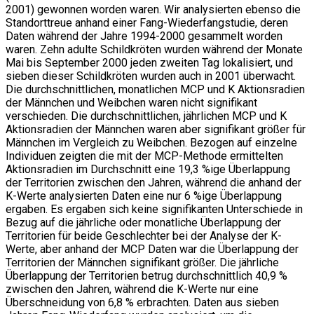
2001) gewonnen worden waren. Wir analysierten ebenso die
Standorttreue anhand einer Fang-Wiederfangstudie, deren
Daten während der Jahre 1994-2000 gesammelt worden
waren. Zehn adulte Schildkröten wurden während der Monate
Mai bis September 2000 jeden zweiten Tag lokalisiert, und
sieben dieser Schildkröten wurden auch in 2001 überwacht.
Die durchschnittlichen, monatlichen MCP und K Aktionsradien
der Männchen und Weibchen waren nicht signifikant
verschieden. Die durchschnittlichen, jährlichen MCP und K
Aktionsradien der Männchen waren aber signifikant größer für
Männchen im Vergleich zu Weibchen. Bezogen auf einzelne
Individuen zeigten die mit der MCP-Methode ermittelten
Aktionsradien im Durchschnitt eine 19,3 %ige Überlappung
der Territorien zwischen den Jahren, während die anhand der
K-Werte analysierten Daten eine nur 6 %ige Überlappung
ergaben. Es ergaben sich keine signifikanten Unterschiede in
Bezug auf die jährliche oder monatliche Überlappung der
Territorien für beide Geschlechter bei der Analyse der K-
Werte, aber anhand der MCP Daten war die Überlappung der
Territorien der Männchen signifikant größer. Die jährliche
Überlappung der Territorien betrug durchschnittlich 40,9 %
zwischen den Jahren, während die K-Werte nur eine
Überschneidung von 6,8 % erbrachten. Daten aus sieben