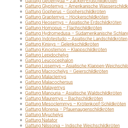
Gattung Geoemyda – Zacken-Erdschildkröten
Gattung Glyptemys – Amerikanische Wasserschildk
Gattung Gopherus – Gopherschildkröten
Gattung Graptemys – Höckerschildkröten
Gattung Heosemys – Asiatische Erdschildkröten
Gattung Homopus – Flachschildkröten
Gattung Hydromedusa – Südamerikanische Schlang
Gattung Indotestudo – Asiatische Landschildkröten
Gattung Kinixys – Gelenkschildkröten
Gattung Kinosternon – Klappschildkröten
Gattung Lepidochelys
Gattung Leucocephalon
Gattung Lissemys – Asiatische Klappen-Weichschil
Gattung Macrochelys – Geierschildkröten
Gattung Malaclemys
Gattung Malacochersus
Gattung Malayemys
Gattung Manouria – Asiatische Waldschildkröten
Gattung Mauremys – Bachschildkröten
Gattung Mesoclemmys – Krötenkopf-Schildkröten
Gattung Morenia – Pfauenaugenschildkröten
Gattung Myuchelys
Gattung Natator
Gattung Nilssonia – Indische Weichschildkröten