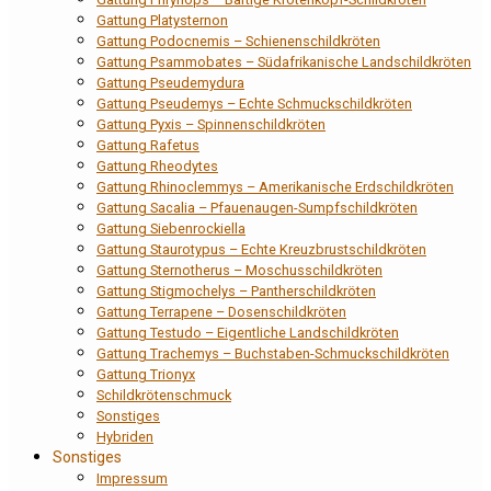
Gattung Platysternon
Gattung Podocnemis – Schienenschildkröten
Gattung Psammobates – Südafrikanische Landschildkröten
Gattung Pseudemydura
Gattung Pseudemys – Echte Schmuckschildkröten
Gattung Pyxis – Spinnenschildkröten
Gattung Rafetus
Gattung Rheodytes
Gattung Rhinoclemmys – Amerikanische Erdschildkröten
Gattung Sacalia – Pfauenaugen-Sumpfschildkröten
Gattung Siebenrockiella
Gattung Staurotypus – Echte Kreuzbrustschildkröten
Gattung Sternotherus – Moschusschildkröten
Gattung Stigmochelys – Pantherschildkröten
Gattung Terrapene – Dosenschildkröten
Gattung Testudo – Eigentliche Landschildkröten
Gattung Trachemys – Buchstaben-Schmuckschildkröten
Gattung Trionyx
Schildkrötenschmuck
Sonstiges
Hybriden
Sonstiges
Impressum