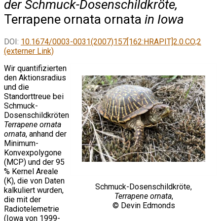
der Schmuck-Dosenschildkröte,
Terrapene ornata ornata
in Iowa
DOI:
10.1674/0003-0031(2007)157[162:HRAPIT]2.0.CO;2
(externer Link)
Wir quantifizierten
den Aktionsradius
und die
Standorttreue bei
Schmuck-
Dosenschildkröten
Terrapene ornata
ornata
, anhand der
Minimum-
Konvexpolygone
(MCP) und der 95
% Kernel Areale
(K), die von Daten
Schmuck-Dosenschildkröte,
kalkuliert wurden,
Terrapene ornata
,
die mit der
© Devin Edmonds
Radiotelemetrie
(Iowa von 1999-