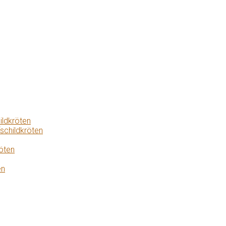
ildkröten
schildkröten
öten
en