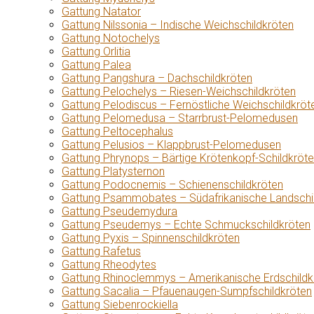
Gattung Natator
Gattung Nilssonia – Indische Weichschildkröten
Gattung Notochelys
Gattung Orlitia
Gattung Palea
Gattung Pangshura – Dachschildkröten
Gattung Pelochelys – Riesen-Weichschildkröten
Gattung Pelodiscus – Fernöstliche Weichschildkröt
Gattung Pelomedusa – Starrbrust-Pelomedusen
Gattung Peltocephalus
Gattung Pelusios – Klappbrust-Pelomedusen
Gattung Phrynops – Bärtige Krötenkopf-Schildkröt
Gattung Platysternon
Gattung Podocnemis – Schienenschildkröten
Gattung Psammobates – Südafrikanische Landschi
Gattung Pseudemydura
Gattung Pseudemys – Echte Schmuckschildkröten
Gattung Pyxis – Spinnenschildkröten
Gattung Rafetus
Gattung Rheodytes
Gattung Rhinoclemmys – Amerikanische Erdschildk
Gattung Sacalia – Pfauenaugen-Sumpfschildkröten
Gattung Siebenrockiella