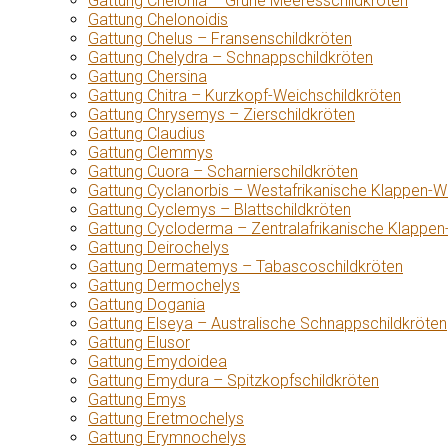
Gattung Chelonia – Grüne Meeresschildkröten
Gattung Chelonoidis
Gattung Chelus – Fransenschildkröten
Gattung Chelydra – Schnappschildkröten
Gattung Chersina
Gattung Chitra – Kurzkopf-Weichschildkröten
Gattung Chrysemys – Zierschildkröten
Gattung Claudius
Gattung Clemmys
Gattung Cuora – Scharnierschildkröten
Gattung Cyclanorbis – Westafrikanische Klappen-W
Gattung Cyclemys – Blattschildkröten
Gattung Cycloderma – Zentralafrikanische Klappen
Gattung Deirochelys
Gattung Dermatemys – Tabascoschildkröten
Gattung Dermochelys
Gattung Dogania
Gattung Elseya – Australische Schnappschildkröten
Gattung Elusor
Gattung Emydoidea
Gattung Emydura – Spitzkopfschildkröten
Gattung Emys
Gattung Eretmochelys
Gattung Erymnochelys