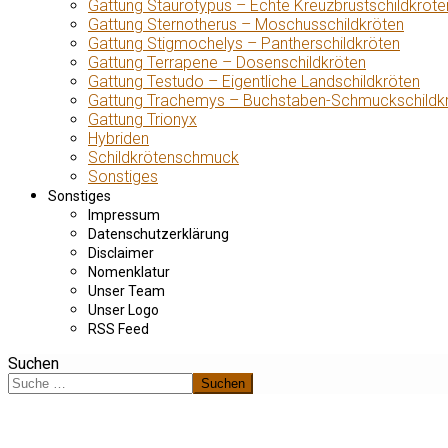
Gattung Staurotypus – Echte Kreuzbrustschildkröte
Gattung Sternotherus – Moschusschildkröten
Gattung Stigmochelys – Pantherschildkröten
Gattung Terrapene – Dosenschildkröten
Gattung Testudo – Eigentliche Landschildkröten
Gattung Trachemys – Buchstaben-Schmuckschildk
Gattung Trionyx
Hybriden
Schildkrötenschmuck
Sonstiges
Sonstiges
Impressum
Datenschutzerklärung
Disclaimer
Nomenklatur
Unser Team
Unser Logo
RSS Feed
Suchen
Suchen