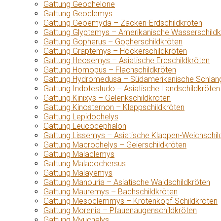
Gattung Geochelone
Gattung Geoclemys
Gattung Geoemyda – Zacken-Erdschildkröten
Gattung Glyptemys – Amerikanische Wasserschildk
Gattung Gopherus – Gopherschildkröten
Gattung Graptemys – Höckerschildkröten
Gattung Heosemys – Asiatische Erdschildkröten
Gattung Homopus – Flachschildkröten
Gattung Hydromedusa – Südamerikanische Schlang
Gattung Indotestudo – Asiatische Landschildkröten
Gattung Kinixys – Gelenkschildkröten
Gattung Kinosternon – Klappschildkröten
Gattung Lepidochelys
Gattung Leucocephalon
Gattung Lissemys – Asiatische Klappen-Weichschil
Gattung Macrochelys – Geierschildkröten
Gattung Malaclemys
Gattung Malacochersus
Gattung Malayemys
Gattung Manouria – Asiatische Waldschildkröten
Gattung Mauremys – Bachschildkröten
Gattung Mesoclemmys – Krötenkopf-Schildkröten
Gattung Morenia – Pfauenaugenschildkröten
Gattung Myuchelys