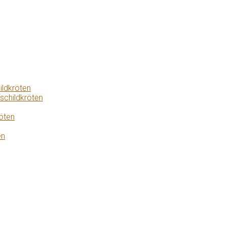
ildkröten
schildkröten
öten
en