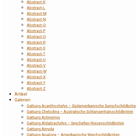
Abstract-K
Abstract-L
Abstract-M
Abstract-N
Abstract-O
Abstract-P
Abstract-Q
Abstract-R
Abstract-S
Abstract-T
Abstract-U
Abstract-V
Abstract-W
Abstract-X
Abstract-Y
Abstract-Z
Artikel
Galerien
Gattung Acanthochelys – Südamerikanische Sumpfschildkröte
Gattung Chelodina – Australische Schlangenhalsschildkröten
Gattung Actinemys
Gattung Aldabrachelys – Seychellen-Riesenschildkröten
Gattung Amyda
Gattung Apalone – Amerikanische Weichschildkröten