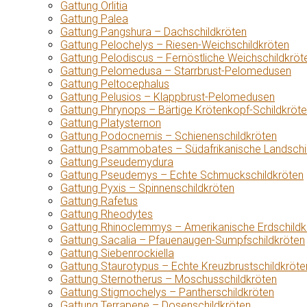
Gattung Orlitia
Gattung Palea
Gattung Pangshura – Dachschildkröten
Gattung Pelochelys – Riesen-Weichschildkröten
Gattung Pelodiscus – Fernöstliche Weichschildkröt
Gattung Pelomedusa – Starrbrust-Pelomedusen
Gattung Peltocephalus
Gattung Pelusios – Klappbrust-Pelomedusen
Gattung Phrynops – Bärtige Krötenkopf-Schildkröt
Gattung Platysternon
Gattung Podocnemis – Schienenschildkröten
Gattung Psammobates – Südafrikanische Landschi
Gattung Pseudemydura
Gattung Pseudemys – Echte Schmuckschildkröten
Gattung Pyxis – Spinnenschildkröten
Gattung Rafetus
Gattung Rheodytes
Gattung Rhinoclemmys – Amerikanische Erdschildk
Gattung Sacalia – Pfauenaugen-Sumpfschildkröten
Gattung Siebenrockiella
Gattung Staurotypus – Echte Kreuzbrustschildkröte
Gattung Sternotherus – Moschusschildkröten
Gattung Stigmochelys – Pantherschildkröten
Gattung Terrapene – Dosenschildkröten