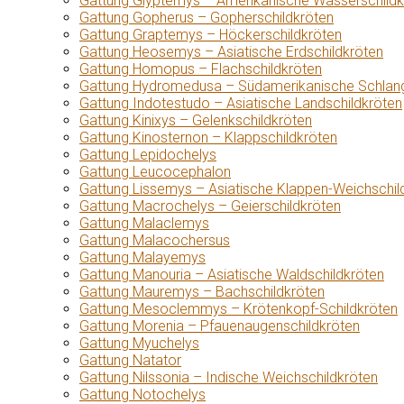
Gattung Glyptemys – Amerikanische Wasserschildk
Gattung Gopherus – Gopherschildkröten
Gattung Graptemys – Höckerschildkröten
Gattung Heosemys – Asiatische Erdschildkröten
Gattung Homopus – Flachschildkröten
Gattung Hydromedusa – Südamerikanische Schlang
Gattung Indotestudo – Asiatische Landschildkröten
Gattung Kinixys – Gelenkschildkröten
Gattung Kinosternon – Klappschildkröten
Gattung Lepidochelys
Gattung Leucocephalon
Gattung Lissemys – Asiatische Klappen-Weichschil
Gattung Macrochelys – Geierschildkröten
Gattung Malaclemys
Gattung Malacochersus
Gattung Malayemys
Gattung Manouria – Asiatische Waldschildkröten
Gattung Mauremys – Bachschildkröten
Gattung Mesoclemmys – Krötenkopf-Schildkröten
Gattung Morenia – Pfauenaugenschildkröten
Gattung Myuchelys
Gattung Natator
Gattung Nilssonia – Indische Weichschildkröten
Gattung Notochelys