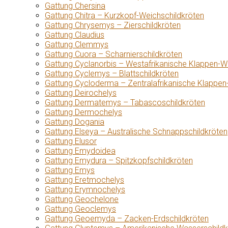
Gattung Chersina
Gattung Chitra – Kurzkopf-Weichschildkröten
Gattung Chrysemys – Zierschildkröten
Gattung Claudius
Gattung Clemmys
Gattung Cuora – Scharnierschildkröten
Gattung Cyclanorbis – Westafrikanische Klappen-W
Gattung Cyclemys – Blattschildkröten
Gattung Cycloderma – Zentralafrikanische Klappen
Gattung Deirochelys
Gattung Dermatemys – Tabascoschildkröten
Gattung Dermochelys
Gattung Dogania
Gattung Elseya – Australische Schnappschildkröten
Gattung Elusor
Gattung Emydoidea
Gattung Emydura – Spitzkopfschildkröten
Gattung Emys
Gattung Eretmochelys
Gattung Erymnochelys
Gattung Geochelone
Gattung Geoclemys
Gattung Geoemyda – Zacken-Erdschildkröten