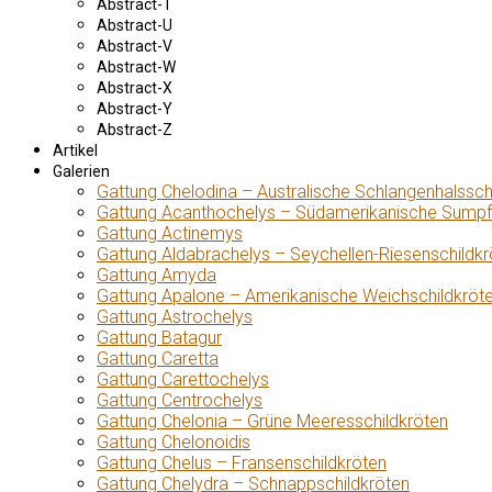
Abstract-T
Abstract-U
Abstract-V
Abstract-W
Abstract-X
Abstract-Y
Abstract-Z
Artikel
Galerien
Gattung Chelodina – Australische Schlangenhalssch
Gattung Acanthochelys – Südamerikanische Sumpf
Gattung Actinemys
Gattung Aldabrachelys – Seychellen-Riesenschildkr
Gattung Amyda
Gattung Apalone – Amerikanische Weichschildkröt
Gattung Astrochelys
Gattung Batagur
Gattung Caretta
Gattung Carettochelys
Gattung Centrochelys
Gattung Chelonia – Grüne Meeresschildkröten
Gattung Chelonoidis
Gattung Chelus – Fransenschildkröten
Gattung Chelydra – Schnappschildkröten