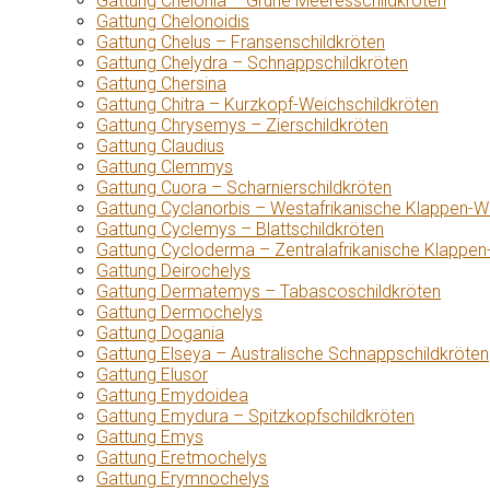
Gattung Chelonia – Grüne Meeresschildkröten
Gattung Chelonoidis
Gattung Chelus – Fransenschildkröten
Gattung Chelydra – Schnappschildkröten
Gattung Chersina
Gattung Chitra – Kurzkopf-Weichschildkröten
Gattung Chrysemys – Zierschildkröten
Gattung Claudius
Gattung Clemmys
Gattung Cuora – Scharnierschildkröten
Gattung Cyclanorbis – Westafrikanische Klappen-W
Gattung Cyclemys – Blattschildkröten
Gattung Cycloderma – Zentralafrikanische Klappen
Gattung Deirochelys
Gattung Dermatemys – Tabascoschildkröten
Gattung Dermochelys
Gattung Dogania
Gattung Elseya – Australische Schnappschildkröten
Gattung Elusor
Gattung Emydoidea
Gattung Emydura – Spitzkopfschildkröten
Gattung Emys
Gattung Eretmochelys
Gattung Erymnochelys