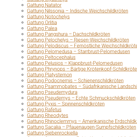
Gattung Natator
Gattung Nilssonia – Indische Weichschildkröten
Gattung Notochelys
Gattung Orlitia
Gattung Palea
Gattung Pangshura – Dachschildkröten
Gattung Pelochelys – Riesen-Weichschildkröten
Gattung Pelodiscus – Fernöstliche Weichschildkröt
Gattung Pelomedusa – Starrbrust-Pelomedusen
Gattung Peltocephalus
Gattung Pelusios – Klappbrust-Pelomedusen
Gattung Phrynops – Bärtige Krötenkopf-Schildkröt
Gattung Platysternon
Gattung Podocnemis – Schienenschildkröten
Gattung Psammobates – Südafrikanische Landschi
Gattung Pseudemydura
Gattung Pseudemys – Echte Schmuckschildkröten
Gattung Pyxis – Spinnenschildkröten
Gattung Rafetus
Gattung Rheodytes
Gattung Rhinoclemmys – Amerikanische Erdschildk
Gattung Sacalia – Pfauenaugen-Sumpfschildkröten
Gattung Siebenrockiella