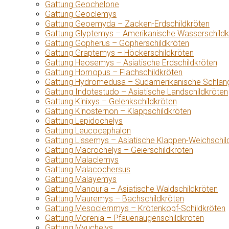
Gattung Geochelone
Gattung Geoclemys
Gattung Geoemyda – Zacken-Erdschildkröten
Gattung Glyptemys – Amerikanische Wasserschildk
Gattung Gopherus – Gopherschildkröten
Gattung Graptemys – Höckerschildkröten
Gattung Heosemys – Asiatische Erdschildkröten
Gattung Homopus – Flachschildkröten
Gattung Hydromedusa – Südamerikanische Schlang
Gattung Indotestudo – Asiatische Landschildkröten
Gattung Kinixys – Gelenkschildkröten
Gattung Kinosternon – Klappschildkröten
Gattung Lepidochelys
Gattung Leucocephalon
Gattung Lissemys – Asiatische Klappen-Weichschil
Gattung Macrochelys – Geierschildkröten
Gattung Malaclemys
Gattung Malacochersus
Gattung Malayemys
Gattung Manouria – Asiatische Waldschildkröten
Gattung Mauremys – Bachschildkröten
Gattung Mesoclemmys – Krötenkopf-Schildkröten
Gattung Morenia – Pfauenaugenschildkröten
Gattung Myuchelys