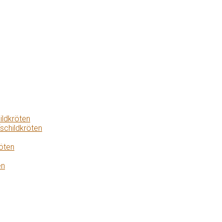
ildkröten
schildkröten
öten
en