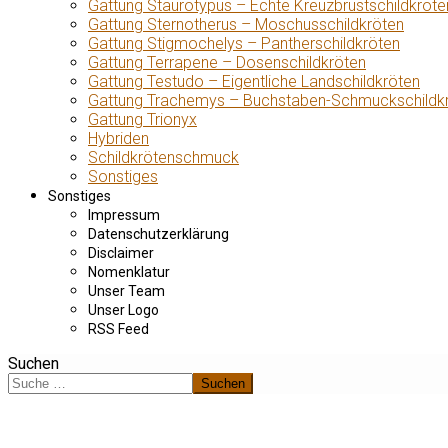
Gattung Staurotypus – Echte Kreuzbrustschildkröte
Gattung Sternotherus – Moschusschildkröten
Gattung Stigmochelys – Pantherschildkröten
Gattung Terrapene – Dosenschildkröten
Gattung Testudo – Eigentliche Landschildkröten
Gattung Trachemys – Buchstaben-Schmuckschildk
Gattung Trionyx
Hybriden
Schildkrötenschmuck
Sonstiges
Sonstiges
Impressum
Datenschutzerklärung
Disclaimer
Nomenklatur
Unser Team
Unser Logo
RSS Feed
Suchen
Suchen