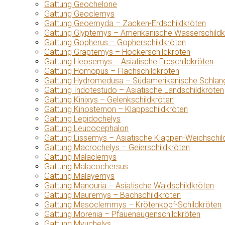
Gattung Geochelone
Gattung Geoclemys
Gattung Geoemyda – Zacken-Erdschildkröten
Gattung Glyptemys – Amerikanische Wasserschildk
Gattung Gopherus – Gopherschildkröten
Gattung Graptemys – Höckerschildkröten
Gattung Heosemys – Asiatische Erdschildkröten
Gattung Homopus – Flachschildkröten
Gattung Hydromedusa – Südamerikanische Schlang
Gattung Indotestudo – Asiatische Landschildkröten
Gattung Kinixys – Gelenkschildkröten
Gattung Kinosternon – Klappschildkröten
Gattung Lepidochelys
Gattung Leucocephalon
Gattung Lissemys – Asiatische Klappen-Weichschil
Gattung Macrochelys – Geierschildkröten
Gattung Malaclemys
Gattung Malacochersus
Gattung Malayemys
Gattung Manouria – Asiatische Waldschildkröten
Gattung Mauremys – Bachschildkröten
Gattung Mesoclemmys – Krötenkopf-Schildkröten
Gattung Morenia – Pfauenaugenschildkröten
Gattung Myuchelys