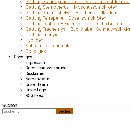
Gattung Staurotypus – Echte Kreuzbrustschildkröte
Gattung Sternotherus – Moschusschildkröten
Gattung Stigmochelys – Pantherschildkröten
Gattung Terrapene – Dosenschildkröten
Gattung Testudo – Eigentliche Landschildkröten
Gattung Trachemys – Buchstaben-Schmuckschildk
Gattung Trionyx
Hybriden
Schildkrötenschmuck
Sonstiges
Sonstiges
Impressum
Datenschutzerklärung
Disclaimer
Nomenklatur
Unser Team
Unser Logo
RSS Feed
Suchen
Suchen