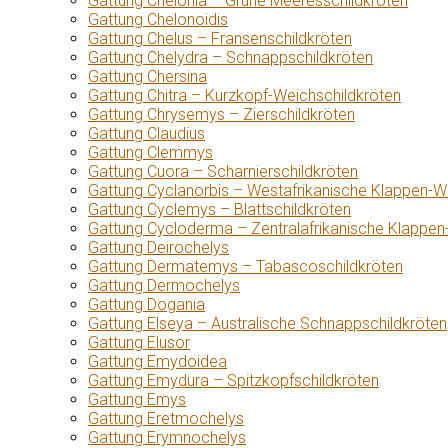
Gattung Chelonia – Grüne Meeresschildkröten
Gattung Chelonoidis
Gattung Chelus – Fransenschildkröten
Gattung Chelydra – Schnappschildkröten
Gattung Chersina
Gattung Chitra – Kurzkopf-Weichschildkröten
Gattung Chrysemys – Zierschildkröten
Gattung Claudius
Gattung Clemmys
Gattung Cuora – Scharnierschildkröten
Gattung Cyclanorbis – Westafrikanische Klappen-W
Gattung Cyclemys – Blattschildkröten
Gattung Cycloderma – Zentralafrikanische Klappen
Gattung Deirochelys
Gattung Dermatemys – Tabascoschildkröten
Gattung Dermochelys
Gattung Dogania
Gattung Elseya – Australische Schnappschildkröten
Gattung Elusor
Gattung Emydoidea
Gattung Emydura – Spitzkopfschildkröten
Gattung Emys
Gattung Eretmochelys
Gattung Erymnochelys