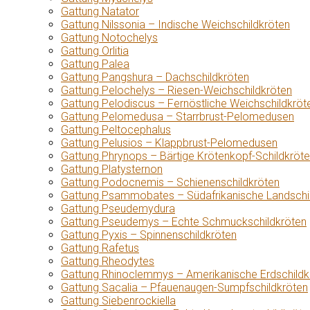
Gattung Natator
Gattung Nilssonia – Indische Weichschildkröten
Gattung Notochelys
Gattung Orlitia
Gattung Palea
Gattung Pangshura – Dachschildkröten
Gattung Pelochelys – Riesen-Weichschildkröten
Gattung Pelodiscus – Fernöstliche Weichschildkröt
Gattung Pelomedusa – Starrbrust-Pelomedusen
Gattung Peltocephalus
Gattung Pelusios – Klappbrust-Pelomedusen
Gattung Phrynops – Bärtige Krötenkopf-Schildkröt
Gattung Platysternon
Gattung Podocnemis – Schienenschildkröten
Gattung Psammobates – Südafrikanische Landschi
Gattung Pseudemydura
Gattung Pseudemys – Echte Schmuckschildkröten
Gattung Pyxis – Spinnenschildkröten
Gattung Rafetus
Gattung Rheodytes
Gattung Rhinoclemmys – Amerikanische Erdschildk
Gattung Sacalia – Pfauenaugen-Sumpfschildkröten
Gattung Siebenrockiella