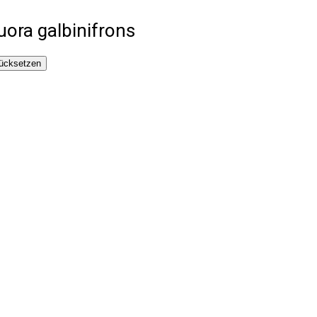
uora galbinifrons
ücksetzen