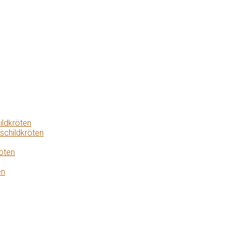
ildkröten
schildkröten
öten
en