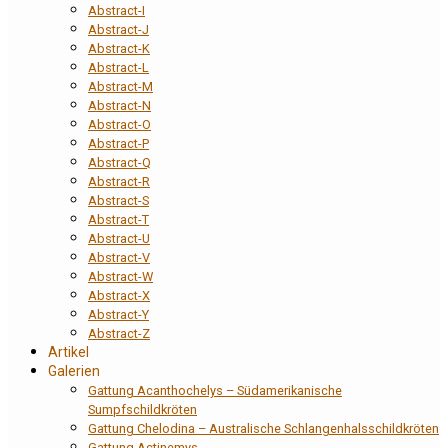
Abstract-I
Abstract-J
Abstract-K
Abstract-L
Abstract-M
Abstract-N
Abstract-O
Abstract-P
Abstract-Q
Abstract-R
Abstract-S
Abstract-T
Abstract-U
Abstract-V
Abstract-W
Abstract-X
Abstract-Y
Abstract-Z
Artikel
Galerien
Gattung Acanthochelys – Südamerikanische
Sumpfschildkröten
Gattung Chelodina – Australische Schlangenhalsschildkröten
Gattung Actinemys