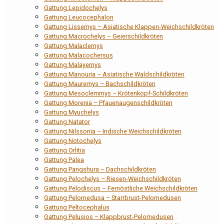
Gattung Lepidochelys
Gattung Leucocephalon
Gattung Lissemys – Asiatische Klappen-Weichschildkröten
Gattung Macrochelys – Geierschildkröten
Gattung Malaclemys
Gattung Malacochersus
Gattung Malayemys
Gattung Manouria – Asiatische Waldschildkröten
Gattung Mauremys – Bachschildkröten
Gattung Mesoclemmys – Krötenkopf-Schildkröten
Gattung Morenia – Pfauenaugenschildkröten
Gattung Myuchelys
Gattung Natator
Gattung Nilssonia – Indische Weichschildkröten
Gattung Notochelys
Gattung Orlitia
Gattung Palea
Gattung Pangshura – Dachschildkröten
Gattung Pelochelys – Riesen-Weichschildkröten
Gattung Pelodiscus – Fernöstliche Weichschildkröten
Gattung Pelomedusa – Starrbrust-Pelomedusen
Gattung Peltocephalus
Gattung Pelusios – Klappbrust-Pelomedusen