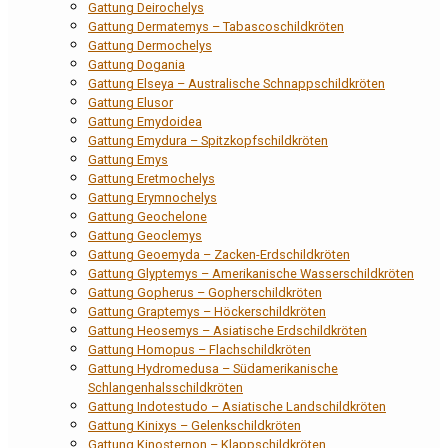
Gattung Deirochelys
Gattung Dermatemys – Tabascoschildkröten
Gattung Dermochelys
Gattung Dogania
Gattung Elseya – Australische Schnappschildkröten
Gattung Elusor
Gattung Emydoidea
Gattung Emydura – Spitzkopfschildkröten
Gattung Emys
Gattung Eretmochelys
Gattung Erymnochelys
Gattung Geochelone
Gattung Geoclemys
Gattung Geoemyda – Zacken-Erdschildkröten
Gattung Glyptemys – Amerikanische Wasserschildkröten
Gattung Gopherus – Gopherschildkröten
Gattung Graptemys – Höckerschildkröten
Gattung Heosemys – Asiatische Erdschildkröten
Gattung Homopus – Flachschildkröten
Gattung Hydromedusa – Südamerikanische
Schlangenhalsschildkröten
Gattung Indotestudo – Asiatische Landschildkröten
Gattung Kinixys – Gelenkschildkröten
Gattung Kinosternon – Klappschildkröten