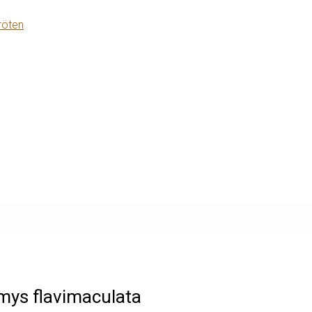
röten
mys flavimaculata