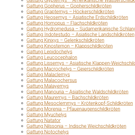
Gattung Glyptemys – Amerikanische Wasserschildk
Gattung Gopherus – Gopherschildkröten
Gattung Graptemys – Höckerschildkröten
Gattung Heosemys – Asiatische Erdschildkröten
Gattung Homopus – Flachschildkröten
Gattung Hydromedusa – Südamerikanische Schlang
Gattung Indotestudo – Asiatische Landschildkröten
Gattung Kinixys – Gelenkschildkröten
Gattung Kinosternon – Klappschildkröten
Gattung Lepidochelys
Gattung Leucocephalon
Gattung Lissemys – Asiatische Klappen-Weichschil
Gattung Macrochelys – Geierschildkröten
Gattung Malaclemys
Gattung Malacochersus
Gattung Malayemys
Gattung Manouria – Asiatische Waldschildkröten
Gattung Mauremys – Bachschildkröten
Gattung Mesoclemmys – Krötenkopf-Schildkröten
Gattung Morenia – Pfauenaugenschildkröten
Gattung Myuchelys
Gattung Natator
Gattung Nilssonia – Indische Weichschildkröten
Gattung Notochelys