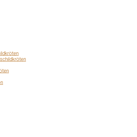
ildkröten
schildkröten
öten
en