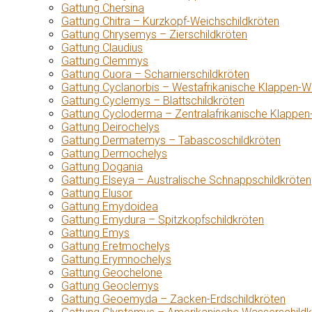
Gattung Chersina
Gattung Chitra – Kurzkopf-Weichschildkröten
Gattung Chrysemys – Zierschildkröten
Gattung Claudius
Gattung Clemmys
Gattung Cuora – Scharnierschildkröten
Gattung Cyclanorbis – Westafrikanische Klappen-W
Gattung Cyclemys – Blattschildkröten
Gattung Cycloderma – Zentralafrikanische Klappen
Gattung Deirochelys
Gattung Dermatemys – Tabascoschildkröten
Gattung Dermochelys
Gattung Dogania
Gattung Elseya – Australische Schnappschildkröten
Gattung Elusor
Gattung Emydoidea
Gattung Emydura – Spitzkopfschildkröten
Gattung Emys
Gattung Eretmochelys
Gattung Erymnochelys
Gattung Geochelone
Gattung Geoclemys
Gattung Geoemyda – Zacken-Erdschildkröten