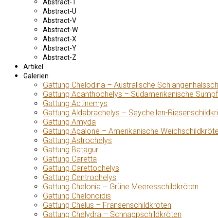
Abstract-T
Abstract-U
Abstract-V
Abstract-W
Abstract-X
Abstract-Y
Abstract-Z
Artikel
Galerien
Gattung Chelodina – Australische Schlangenhalssch
Gattung Acanthochelys – Südamerikanische Sumpf
Gattung Actinemys
Gattung Aldabrachelys – Seychellen-Riesenschildkr
Gattung Amyda
Gattung Apalone – Amerikanische Weichschildkröt
Gattung Astrochelys
Gattung Batagur
Gattung Caretta
Gattung Carettochelys
Gattung Centrochelys
Gattung Chelonia – Grüne Meeresschildkröten
Gattung Chelonoidis
Gattung Chelus – Fransenschildkröten
Gattung Chelydra – Schnappschildkröten