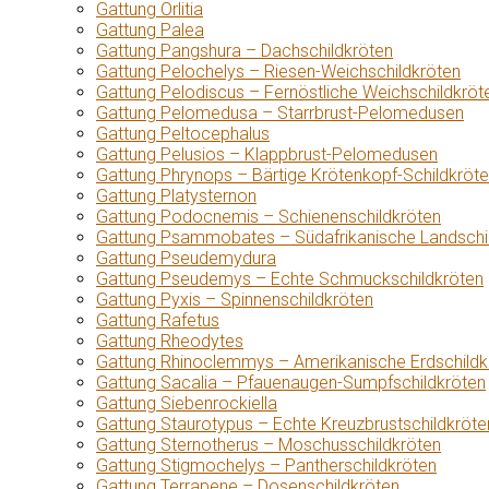
Gattung Orlitia
Gattung Palea
Gattung Pangshura – Dachschildkröten
Gattung Pelochelys – Riesen-Weichschildkröten
Gattung Pelodiscus – Fernöstliche Weichschildkröt
Gattung Pelomedusa – Starrbrust-Pelomedusen
Gattung Peltocephalus
Gattung Pelusios – Klappbrust-Pelomedusen
Gattung Phrynops – Bärtige Krötenkopf-Schildkröt
Gattung Platysternon
Gattung Podocnemis – Schienenschildkröten
Gattung Psammobates – Südafrikanische Landschi
Gattung Pseudemydura
Gattung Pseudemys – Echte Schmuckschildkröten
Gattung Pyxis – Spinnenschildkröten
Gattung Rafetus
Gattung Rheodytes
Gattung Rhinoclemmys – Amerikanische Erdschildk
Gattung Sacalia – Pfauenaugen-Sumpfschildkröten
Gattung Siebenrockiella
Gattung Staurotypus – Echte Kreuzbrustschildkröte
Gattung Sternotherus – Moschusschildkröten
Gattung Stigmochelys – Pantherschildkröten
Gattung Terrapene – Dosenschildkröten