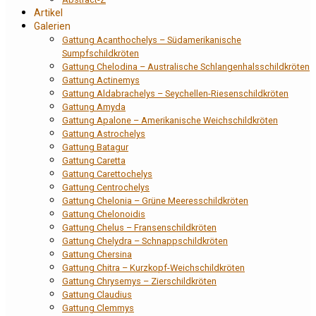
Artikel
Galerien
Gattung Acanthochelys – Südamerikanische
Sumpfschildkröten
Gattung Chelodina – Australische Schlangenhalsschildkröten
Gattung Actinemys
Gattung Aldabrachelys – Seychellen-Riesenschildkröten
Gattung Amyda
Gattung Apalone – Amerikanische Weichschildkröten
Gattung Astrochelys
Gattung Batagur
Gattung Caretta
Gattung Carettochelys
Gattung Centrochelys
Gattung Chelonia – Grüne Meeresschildkröten
Gattung Chelonoidis
Gattung Chelus – Fransenschildkröten
Gattung Chelydra – Schnappschildkröten
Gattung Chersina
Gattung Chitra – Kurzkopf-Weichschildkröten
Gattung Chrysemys – Zierschildkröten
Gattung Claudius
Gattung Clemmys