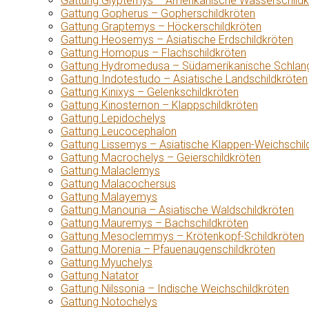
Gattung Glyptemys – Amerikanische Wasserschildk
Gattung Gopherus – Gopherschildkröten
Gattung Graptemys – Höckerschildkröten
Gattung Heosemys – Asiatische Erdschildkröten
Gattung Homopus – Flachschildkröten
Gattung Hydromedusa – Südamerikanische Schlang
Gattung Indotestudo – Asiatische Landschildkröten
Gattung Kinixys – Gelenkschildkröten
Gattung Kinosternon – Klappschildkröten
Gattung Lepidochelys
Gattung Leucocephalon
Gattung Lissemys – Asiatische Klappen-Weichschil
Gattung Macrochelys – Geierschildkröten
Gattung Malaclemys
Gattung Malacochersus
Gattung Malayemys
Gattung Manouria – Asiatische Waldschildkröten
Gattung Mauremys – Bachschildkröten
Gattung Mesoclemmys – Krötenkopf-Schildkröten
Gattung Morenia – Pfauenaugenschildkröten
Gattung Myuchelys
Gattung Natator
Gattung Nilssonia – Indische Weichschildkröten
Gattung Notochelys