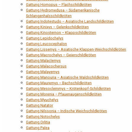
Gattung Homopus – Flachschildkröten
Gattung Hydromedusa – Südamerikanische
Schlangenhalsschildkröten
Gattung Indotestudo – Asiatische Landschildkröten
Gattung Kinixys – Gelenkschildkröten
Gattung Kinosternon – Klappschildkröten
Gattung Lepidochelys
Gattung Leucocephalon
Gattung Lissemys – Asiatische Klappen-Weichschildkröten
Gattung Macrochelys – Geierschildkröten
Gattung Malaclemys
Gattung Malacochersus
Gattung Malayemys
Gattung Manouria – Asiatische Waldschildkröten
Gattung Mauremys – Bachschildkröten
Gattung Mesoclemmys – Krötenkopf-Schildkröten
Gattung Morenia – Pfauenaugenschildkröten
Gattung Myuchelys
Gattung Natator
Gattung Nilssonia – Indische Weichschildkröten
Gattung Notochelys
Gattung Orlitia
Gattung Palea