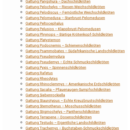
Gattung Pangshura – Dachschildkröten
Gattung Pelochelys – Riesen-Weichschildkröten
Gattung Pelodiscus – Fernöstliche Weichschildkröten
Gattung Pelomedusa – Starrbrust-Pelomedusen
Gattung Peltocephalus
Gattung Pelusios – Klappbrust-Pelomedusen
Gattung Phrynops – Bärtige Krötenkopf-Schildkröten
Gattung Platysternon
Gattung Podocnemis – Schienenschildkröten
Gattung Psammobates – Südafrikanische Landschildkröten
Gattung Pseudemydura
Gattung Pseudemys – Echte Schmuckschildkröten
Gattung Pyxis – Spinnenschildkröten
Gattung Rafetus
Gattung Rheodytes
Gattung Rhinoclemmys – Amerikanische Erdschildkröten
Gattung Sacalia – Pfauenaugen-Sumpfschildkröten
Gattung Siebenrockiella
Gattung Staurotypus – Echte Kreuzbrustschildkröten
Gattung Sternotherus – Moschusschildkröten
Gattung Stigmochelys – Pantherschildkröten
Gattung Terrapene – Dosenschildkröten
Gattung Testudo – Eigentliche Landschildkröten
Gattung Trachemys – Buchstaben-Schmuckschildkröten