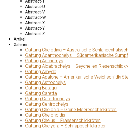
Abstract-T
Abstract-U
Abstract-V
Abstract-W
Abstract-X
Abstract-Y
Abstract-Z
Artikel
Galerien
Gattung Chelodina – Australische Schlangenhalssch
Gattung Acanthochelys – Südamerikanische Sumpf
Gattung Actinemys
Gattung Aldabrachelys – Seychellen-Riesenschildkr
Gattung Amyda
Gattung Apalone – Amerikanische Weichschildkröt
Gattung Astrochelys
Gattung Batagur
Gattung Caretta
Gattung Carettochelys
Gattung Centrochelys
Gattung Chelonia – Grüne Meeresschildkröten
Gattung Chelonoidis
Gattung Chelus – Fransenschildkröten
Gattung Chelydra – Schnappschildkröten