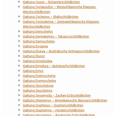
Gattung Cuora – Scharnierschildkröten
Gattung Cyclanorbis – Westafrikanische Klappen-
Weichschildkröten
Gattung Cyclemys – Blattschildkröten
Gattung Cycloderma – Zentralafrikanische Klappen-
Weichschildkröten
Gattung Deirochelys
Gattung Dermatemys – Tabascoschildkröten
Gattung Dermochelys
Gattung Dogania
Gattung Elseya – Australische Schnappschildkröten
Gattung Elusor
Gattung Emydoidea
Gattung Emydura – Spitzkopfschildkröten
Gattung Emys
Gattung Eretmochelys
Gattung Erymnochelys
Gattung Geochelone
Gattung Geoclemys
Gattung Geoemyda – Zacken-Erdschildkröten
Gattung Glyptemys – Amerikanische Wasserschildkröten
Gattung Gopherus – Gopherschildkröten
Gattung Graptemys – Höckerschildkröten
Gattung Heosemys – Asiatische Erdschildkröten