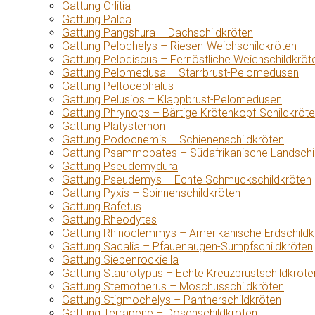
Gattung Orlitia
Gattung Palea
Gattung Pangshura – Dachschildkröten
Gattung Pelochelys – Riesen-Weichschildkröten
Gattung Pelodiscus – Fernöstliche Weichschildkröt
Gattung Pelomedusa – Starrbrust-Pelomedusen
Gattung Peltocephalus
Gattung Pelusios – Klappbrust-Pelomedusen
Gattung Phrynops – Bärtige Krötenkopf-Schildkröt
Gattung Platysternon
Gattung Podocnemis – Schienenschildkröten
Gattung Psammobates – Südafrikanische Landschi
Gattung Pseudemydura
Gattung Pseudemys – Echte Schmuckschildkröten
Gattung Pyxis – Spinnenschildkröten
Gattung Rafetus
Gattung Rheodytes
Gattung Rhinoclemmys – Amerikanische Erdschildk
Gattung Sacalia – Pfauenaugen-Sumpfschildkröten
Gattung Siebenrockiella
Gattung Staurotypus – Echte Kreuzbrustschildkröte
Gattung Sternotherus – Moschusschildkröten
Gattung Stigmochelys – Pantherschildkröten
Gattung Terrapene – Dosenschildkröten