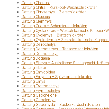
Gattung Chersina
Gattung Chitra – Kurzkopf-Weichschildkröten
Gattung Chrysemys – Zierschildkröten
Gattung Claudius
Gattung Clemmys
Gattung Cuora – Scharnierschildkröten
Gattung Cyclanorbis – Westafrikanische Klappen-W
Gattung Cyclemys – Blattschildkröten
Gattung Cycloderma – Zentralafrikanische Klappen
Gattung Deirochelys
Gattung Dermatemys – Tabascoschildkröten
Gattung Dermochelys
Gattung Dogania
Gattung Elseya – Australische Schnappschildkröten
Gattung Elusor
Gattung Emydoidea
Gattung Emydura – Spitzkopfschildkröten
Gattung Emys
Gattung Eretmochelys
Gattung Erymnochelys
Gattung Geochelone
Gattung Geoclemys
Gattung Geoemyda – Zacken-Erdschildkröten