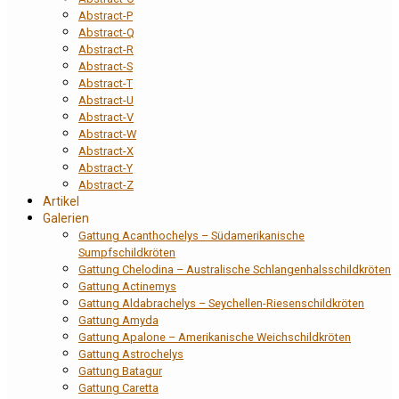
Abstract-P
Abstract-Q
Abstract-R
Abstract-S
Abstract-T
Abstract-U
Abstract-V
Abstract-W
Abstract-X
Abstract-Y
Abstract-Z
Artikel
Galerien
Gattung Acanthochelys – Südamerikanische
Sumpfschildkröten
Gattung Chelodina – Australische Schlangenhalsschildkröten
Gattung Actinemys
Gattung Aldabrachelys – Seychellen-Riesenschildkröten
Gattung Amyda
Gattung Apalone – Amerikanische Weichschildkröten
Gattung Astrochelys
Gattung Batagur
Gattung Caretta