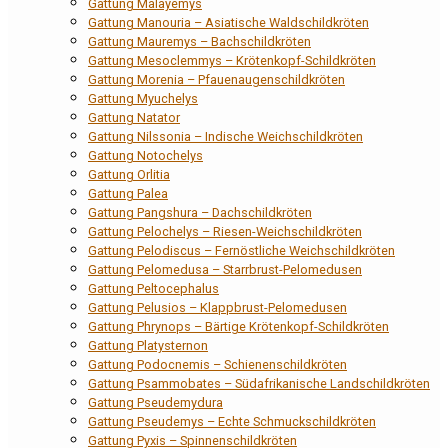
Gattung Malayemys
Gattung Manouria – Asiatische Waldschildkröten
Gattung Mauremys – Bachschildkröten
Gattung Mesoclemmys – Krötenkopf-Schildkröten
Gattung Morenia – Pfauenaugenschildkröten
Gattung Myuchelys
Gattung Natator
Gattung Nilssonia – Indische Weichschildkröten
Gattung Notochelys
Gattung Orlitia
Gattung Palea
Gattung Pangshura – Dachschildkröten
Gattung Pelochelys – Riesen-Weichschildkröten
Gattung Pelodiscus – Fernöstliche Weichschildkröten
Gattung Pelomedusa – Starrbrust-Pelomedusen
Gattung Peltocephalus
Gattung Pelusios – Klappbrust-Pelomedusen
Gattung Phrynops – Bärtige Krötenkopf-Schildkröten
Gattung Platysternon
Gattung Podocnemis – Schienenschildkröten
Gattung Psammobates – Südafrikanische Landschildkröten
Gattung Pseudemydura
Gattung Pseudemys – Echte Schmuckschildkröten
Gattung Pyxis – Spinnenschildkröten