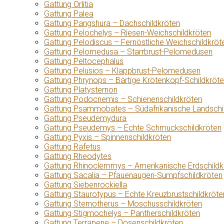
Gattung Orlitia
Gattung Palea
Gattung Pangshura – Dachschildkröten
Gattung Pelochelys – Riesen-Weichschildkröten
Gattung Pelodiscus – Fernöstliche Weichschildkröt
Gattung Pelomedusa – Starrbrust-Pelomedusen
Gattung Peltocephalus
Gattung Pelusios – Klappbrust-Pelomedusen
Gattung Phrynops – Bärtige Krötenkopf-Schildkröt
Gattung Platysternon
Gattung Podocnemis – Schienenschildkröten
Gattung Psammobates – Südafrikanische Landschi
Gattung Pseudemydura
Gattung Pseudemys – Echte Schmuckschildkröten
Gattung Pyxis – Spinnenschildkröten
Gattung Rafetus
Gattung Rheodytes
Gattung Rhinoclemmys – Amerikanische Erdschildk
Gattung Sacalia – Pfauenaugen-Sumpfschildkröten
Gattung Siebenrockiella
Gattung Staurotypus – Echte Kreuzbrustschildkröte
Gattung Sternotherus – Moschusschildkröten
Gattung Stigmochelys – Pantherschildkröten
Gattung Terrapene – Dosenschildkröten