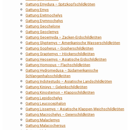
Gattung Emydura – Spitzkopfschildkröten
Gattung Emys
Gattung Eretmochelys
Gattung Erymnochelys
Gattung Geochelone
Gattung Geoclemys
Gattung Geoemyda – Zacken-Erdschildkröten
Gattung Glyptemys – Amerikanische Wasserschildkröten
Gattung Gopherus – Gopherschildkröten
Gattung Graptemys – Höckerschildkröten
Gattung Heosemys – Asiatische Erdschildkröten
Gattung Homopus – Flachschildkröten
Gattung Hydromedusa – Südamerikanische
Schlangenhalsschildkröten
Gattung Indotestudo – Asiatische Landschildkröten
Gattung Kinixys – Gelenkschildkröten
Gattung Kinosternon – Klappschildkröten
Gattung Lepidochelys
Gattung Leucocephalon
Gattung Lissemys – Asiatische Klappen-Weichschildkröten
Gattung Macrochelys – Geierschildkröten
Gattung Malaclemys
Gattung Malacochersus