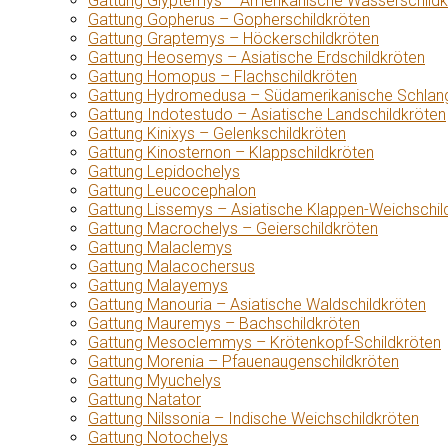
Gattung Glyptemys – Amerikanische Wasserschildk
Gattung Gopherus – Gopherschildkröten
Gattung Graptemys – Höckerschildkröten
Gattung Heosemys – Asiatische Erdschildkröten
Gattung Homopus – Flachschildkröten
Gattung Hydromedusa – Südamerikanische Schlang
Gattung Indotestudo – Asiatische Landschildkröten
Gattung Kinixys – Gelenkschildkröten
Gattung Kinosternon – Klappschildkröten
Gattung Lepidochelys
Gattung Leucocephalon
Gattung Lissemys – Asiatische Klappen-Weichschil
Gattung Macrochelys – Geierschildkröten
Gattung Malaclemys
Gattung Malacochersus
Gattung Malayemys
Gattung Manouria – Asiatische Waldschildkröten
Gattung Mauremys – Bachschildkröten
Gattung Mesoclemmys – Krötenkopf-Schildkröten
Gattung Morenia – Pfauenaugenschildkröten
Gattung Myuchelys
Gattung Natator
Gattung Nilssonia – Indische Weichschildkröten
Gattung Notochelys