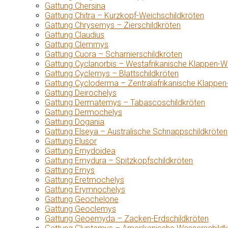
Gattung Chersina
Gattung Chitra – Kurzkopf-Weichschildkröten
Gattung Chrysemys – Zierschildkröten
Gattung Claudius
Gattung Clemmys
Gattung Cuora – Scharnierschildkröten
Gattung Cyclanorbis – Westafrikanische Klappen-W
Gattung Cyclemys – Blattschildkröten
Gattung Cycloderma – Zentralafrikanische Klappen
Gattung Deirochelys
Gattung Dermatemys – Tabascoschildkröten
Gattung Dermochelys
Gattung Dogania
Gattung Elseya – Australische Schnappschildkröten
Gattung Elusor
Gattung Emydoidea
Gattung Emydura – Spitzkopfschildkröten
Gattung Emys
Gattung Eretmochelys
Gattung Erymnochelys
Gattung Geochelone
Gattung Geoclemys
Gattung Geoemyda – Zacken-Erdschildkröten