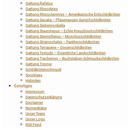
Gattung Rafetus
Gattung Rheodytes
Gattung Rhinoclemmys – Amerikanische Erdschildkröten
Gattung Sacalia – Pfauenaugen-Sumpfschildkröten
Gattung Siebenrockiella
Gattung Staurotypus – Echte Kreuzbrustschildkröten
Gattung Sternotherus – Moschusschildkröten
Gattung Stigmochelys – Pantherschildkröten
Gattung Terrapene – Dosenschildkröten
Gattung Testudo – Eigentliche Landschildkröten
Gattung Trachemys – Buchstaben-Schmuckschildkröten
Gattung Trionyx
Schildkrötenschmuck
Sonstiges
Hybriden
Sonstiges
Impressum
Datenschutzerklärung
Disclaimer
Nomenklatur
Unser Team
Unser Logo
RSS Feed