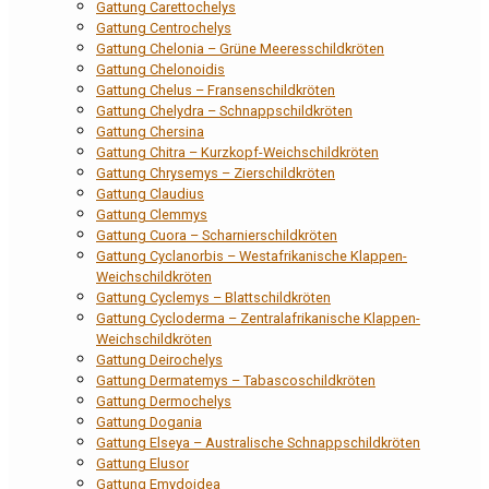
Gattung Carettochelys
Gattung Centrochelys
Gattung Chelonia – Grüne Meeresschildkröten
Gattung Chelonoidis
Gattung Chelus – Fransenschildkröten
Gattung Chelydra – Schnappschildkröten
Gattung Chersina
Gattung Chitra – Kurzkopf-Weichschildkröten
Gattung Chrysemys – Zierschildkröten
Gattung Claudius
Gattung Clemmys
Gattung Cuora – Scharnierschildkröten
Gattung Cyclanorbis – Westafrikanische Klappen-
Weichschildkröten
Gattung Cyclemys – Blattschildkröten
Gattung Cycloderma – Zentralafrikanische Klappen-
Weichschildkröten
Gattung Deirochelys
Gattung Dermatemys – Tabascoschildkröten
Gattung Dermochelys
Gattung Dogania
Gattung Elseya – Australische Schnappschildkröten
Gattung Elusor
Gattung Emydoidea