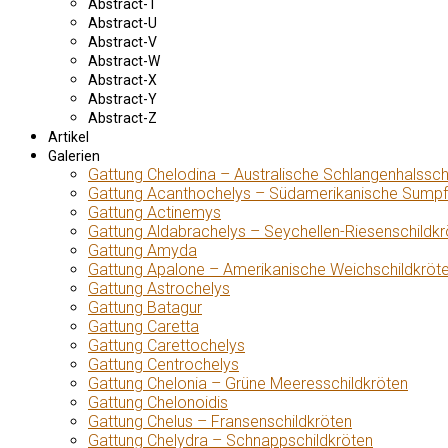
Abstract-T
Abstract-U
Abstract-V
Abstract-W
Abstract-X
Abstract-Y
Abstract-Z
Artikel
Galerien
Gattung Chelodina – Australische Schlangenhalssch
Gattung Acanthochelys – Südamerikanische Sumpf
Gattung Actinemys
Gattung Aldabrachelys – Seychellen-Riesenschildkr
Gattung Amyda
Gattung Apalone – Amerikanische Weichschildkröt
Gattung Astrochelys
Gattung Batagur
Gattung Caretta
Gattung Carettochelys
Gattung Centrochelys
Gattung Chelonia – Grüne Meeresschildkröten
Gattung Chelonoidis
Gattung Chelus – Fransenschildkröten
Gattung Chelydra – Schnappschildkröten