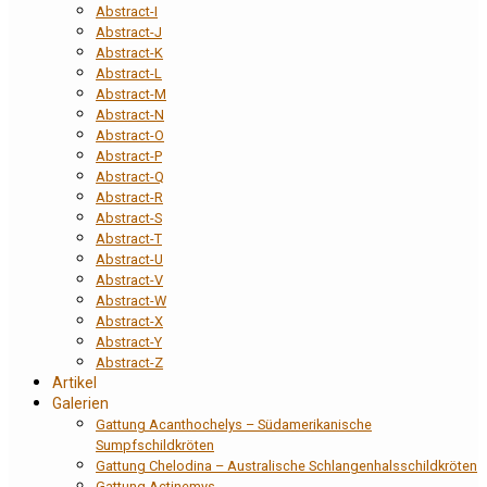
Abstract-I
Abstract-J
Abstract-K
Abstract-L
Abstract-M
Abstract-N
Abstract-O
Abstract-P
Abstract-Q
Abstract-R
Abstract-S
Abstract-T
Abstract-U
Abstract-V
Abstract-W
Abstract-X
Abstract-Y
Abstract-Z
Artikel
Galerien
Gattung Acanthochelys – Südamerikanische
Sumpfschildkröten
Gattung Chelodina – Australische Schlangenhalsschildkröten
Gattung Actinemys