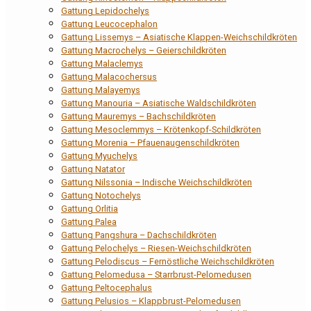
Gattung Lepidochelys
Gattung Leucocephalon
Gattung Lissemys – Asiatische Klappen-Weichschildkröten
Gattung Macrochelys – Geierschildkröten
Gattung Malaclemys
Gattung Malacochersus
Gattung Malayemys
Gattung Manouria – Asiatische Waldschildkröten
Gattung Mauremys – Bachschildkröten
Gattung Mesoclemmys – Krötenkopf-Schildkröten
Gattung Morenia – Pfauenaugenschildkröten
Gattung Myuchelys
Gattung Natator
Gattung Nilssonia – Indische Weichschildkröten
Gattung Notochelys
Gattung Orlitia
Gattung Palea
Gattung Pangshura – Dachschildkröten
Gattung Pelochelys – Riesen-Weichschildkröten
Gattung Pelodiscus – Fernöstliche Weichschildkröten
Gattung Pelomedusa – Starrbrust-Pelomedusen
Gattung Peltocephalus
Gattung Pelusios – Klappbrust-Pelomedusen