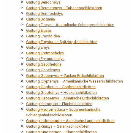
Gattung Deirochelys
Gattung Dermatemys – Tabascoschildkröten
Gattung Dermochelys
Gattung Dogania
Gattung Elseya – Australische Schnappschildkröten
Gattung Elusor
Gattung Emydoidea
Gattung Emydura – Spitzkopfschildkröten
Gattung Emys
Gattung Eretmochelys
Gattung Erymnochelys
Gattung Geochelone
Gattung Geoclemys
Gattung Geoemyda – Zacken-Erdschildkröten
Gattung Glyptemys – Amerikanische Wasserschildkröten
Gattung Gopherus – Gopherschildkröten
Gattung Graptemys – Höckerschildkröten
Gattung Heosemys – Asiatische Erdschildkröten
Gattung Homopus – Flachschildkröten
Gattung Hydromedusa – Südamerikanische
Schlangenhalsschildkröten
Gattung Indotestudo – Asiatische Landschildkröten
Gattung Kinixys – Gelenkschildkröten
Gattung Kinosternon – Klappschildkröten