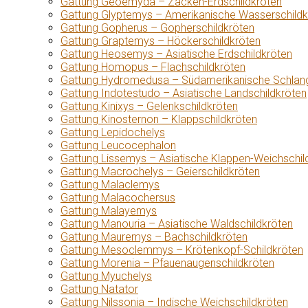
Gattung Geoemyda – Zacken-Erdschildkröten
Gattung Glyptemys – Amerikanische Wasserschildk
Gattung Gopherus – Gopherschildkröten
Gattung Graptemys – Höckerschildkröten
Gattung Heosemys – Asiatische Erdschildkröten
Gattung Homopus – Flachschildkröten
Gattung Hydromedusa – Südamerikanische Schlang
Gattung Indotestudo – Asiatische Landschildkröten
Gattung Kinixys – Gelenkschildkröten
Gattung Kinosternon – Klappschildkröten
Gattung Lepidochelys
Gattung Leucocephalon
Gattung Lissemys – Asiatische Klappen-Weichschil
Gattung Macrochelys – Geierschildkröten
Gattung Malaclemys
Gattung Malacochersus
Gattung Malayemys
Gattung Manouria – Asiatische Waldschildkröten
Gattung Mauremys – Bachschildkröten
Gattung Mesoclemmys – Krötenkopf-Schildkröten
Gattung Morenia – Pfauenaugenschildkröten
Gattung Myuchelys
Gattung Natator
Gattung Nilssonia – Indische Weichschildkröten