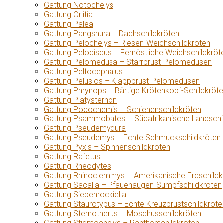
Gattung Notochelys
Gattung Orlitia
Gattung Palea
Gattung Pangshura – Dachschildkröten
Gattung Pelochelys – Riesen-Weichschildkröten
Gattung Pelodiscus – Fernöstliche Weichschildkröt
Gattung Pelomedusa – Starrbrust-Pelomedusen
Gattung Peltocephalus
Gattung Pelusios – Klappbrust-Pelomedusen
Gattung Phrynops – Bärtige Krötenkopf-Schildkröt
Gattung Platysternon
Gattung Podocnemis – Schienenschildkröten
Gattung Psammobates – Südafrikanische Landschi
Gattung Pseudemydura
Gattung Pseudemys – Echte Schmuckschildkröten
Gattung Pyxis – Spinnenschildkröten
Gattung Rafetus
Gattung Rheodytes
Gattung Rhinoclemmys – Amerikanische Erdschildk
Gattung Sacalia – Pfauenaugen-Sumpfschildkröten
Gattung Siebenrockiella
Gattung Staurotypus – Echte Kreuzbrustschildkröte
Gattung Sternotherus – Moschusschildkröten
Gattung Stigmochelys – Pantherschildkröten