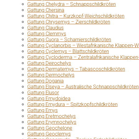
Gattung Chelydra – Schnappschildkröten
Gattung Chersina
Gattung Chitra – Kurzkopf-Weichschildkröten
Gattung Chrysemys – Zierschildkröten
Gattung Claudius
Gattung Clemmys
Gattung Cuora – Scharnierschildkröten
Gattung Cyclanorbis – Westafrikanische Klappen-W
Gattung Cyclemys – Blattschildkröten
Gattung Cycloderma – Zentralafrikanische Klappen
Gattung Deirochelys
Gattung Dermatemys – Tabascoschildkröten
Gattung Dermochelys
Gattung Dogania
Gattung Elseya – Australische Schnappschildkröten
Gattung Elusor
Gattung Emydoidea
Gattung Emydura – Spitzkopfschildkröten
Gattung Emys
Gattung Eretmochelys
Gattung Erymnochelys
Gattung Geochelone
Gattung Geoclemys