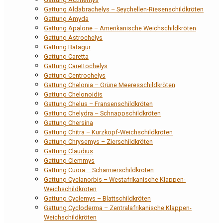
Gattung Aldabrachelys – Seychellen-Riesenschildkröten
Gattung Amyda
Gattung Apalone – Amerikanische Weichschildkröten
Gattung Astrochelys
Gattung Batagur
Gattung Caretta
Gattung Carettochelys
Gattung Centrochelys
Gattung Chelonia – Grüne Meeresschildkröten
Gattung Chelonoidis
Gattung Chelus – Fransenschildkröten
Gattung Chelydra – Schnappschildkröten
Gattung Chersina
Gattung Chitra – Kurzkopf-Weichschildkröten
Gattung Chrysemys – Zierschildkröten
Gattung Claudius
Gattung Clemmys
Gattung Cuora – Scharnierschildkröten
Gattung Cyclanorbis – Westafrikanische Klappen-
Weichschildkröten
Gattung Cyclemys – Blattschildkröten
Gattung Cycloderma – Zentralafrikanische Klappen-
Weichschildkröten