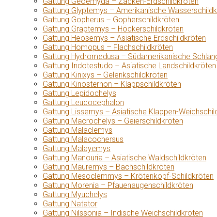
Gattung Geoemyda – Zacken-Erdschildkröten
Gattung Glyptemys – Amerikanische Wasserschildk
Gattung Gopherus – Gopherschildkröten
Gattung Graptemys – Höckerschildkröten
Gattung Heosemys – Asiatische Erdschildkröten
Gattung Homopus – Flachschildkröten
Gattung Hydromedusa – Südamerikanische Schlang
Gattung Indotestudo – Asiatische Landschildkröten
Gattung Kinixys – Gelenkschildkröten
Gattung Kinosternon – Klappschildkröten
Gattung Lepidochelys
Gattung Leucocephalon
Gattung Lissemys – Asiatische Klappen-Weichschil
Gattung Macrochelys – Geierschildkröten
Gattung Malaclemys
Gattung Malacochersus
Gattung Malayemys
Gattung Manouria – Asiatische Waldschildkröten
Gattung Mauremys – Bachschildkröten
Gattung Mesoclemmys – Krötenkopf-Schildkröten
Gattung Morenia – Pfauenaugenschildkröten
Gattung Myuchelys
Gattung Natator
Gattung Nilssonia – Indische Weichschildkröten