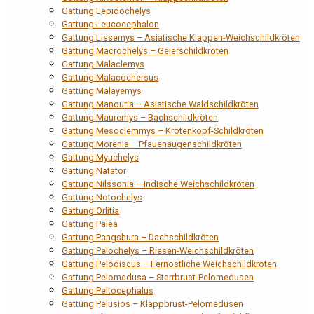
Gattung Lepidochelys
Gattung Leucocephalon
Gattung Lissemys – Asiatische Klappen-Weichschildkröten
Gattung Macrochelys – Geierschildkröten
Gattung Malaclemys
Gattung Malacochersus
Gattung Malayemys
Gattung Manouria – Asiatische Waldschildkröten
Gattung Mauremys – Bachschildkröten
Gattung Mesoclemmys – Krötenkopf-Schildkröten
Gattung Morenia – Pfauenaugenschildkröten
Gattung Myuchelys
Gattung Natator
Gattung Nilssonia – Indische Weichschildkröten
Gattung Notochelys
Gattung Orlitia
Gattung Palea
Gattung Pangshura – Dachschildkröten
Gattung Pelochelys – Riesen-Weichschildkröten
Gattung Pelodiscus – Fernöstliche Weichschildkröten
Gattung Pelomedusa – Starrbrust-Pelomedusen
Gattung Peltocephalus
Gattung Pelusios – Klappbrust-Pelomedusen