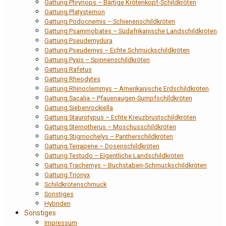
Gattung Phrynops – Bärtige Krötenkopf-Schildkröten
Gattung Platysternon
Gattung Podocnemis – Schienenschildkröten
Gattung Psammobates – Südafrikanische Landschildkröten
Gattung Pseudemydura
Gattung Pseudemys – Echte Schmuckschildkröten
Gattung Pyxis – Spinnenschildkröten
Gattung Rafetus
Gattung Rheodytes
Gattung Rhinoclemmys – Amerikanische Erdschildkröten
Gattung Sacalia – Pfauenaugen-Sumpfschildkröten
Gattung Siebenrockiella
Gattung Staurotypus – Echte Kreuzbrustschildkröten
Gattung Sternotherus – Moschusschildkröten
Gattung Stigmochelys – Pantherschildkröten
Gattung Terrapene – Dosenschildkröten
Gattung Testudo – Eigentliche Landschildkröten
Gattung Trachemys – Buchstaben-Schmuckschildkröten
Gattung Trionyx
Schildkrötenschmuck
Sonstiges
Hybriden
Sonstiges
Impressum