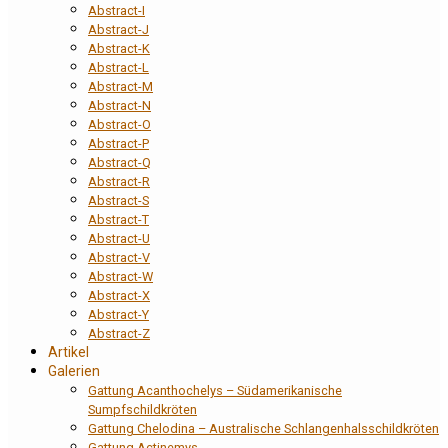
Abstract-I
Abstract-J
Abstract-K
Abstract-L
Abstract-M
Abstract-N
Abstract-O
Abstract-P
Abstract-Q
Abstract-R
Abstract-S
Abstract-T
Abstract-U
Abstract-V
Abstract-W
Abstract-X
Abstract-Y
Abstract-Z
Artikel
Galerien
Gattung Acanthochelys – Südamerikanische
Sumpfschildkröten
Gattung Chelodina – Australische Schlangenhalsschildkröten
Gattung Actinemys