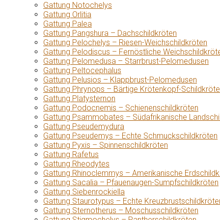
Gattung Notochelys
Gattung Orlitia
Gattung Palea
Gattung Pangshura – Dachschildkröten
Gattung Pelochelys – Riesen-Weichschildkröten
Gattung Pelodiscus – Fernöstliche Weichschildkröt
Gattung Pelomedusa – Starrbrust-Pelomedusen
Gattung Peltocephalus
Gattung Pelusios – Klappbrust-Pelomedusen
Gattung Phrynops – Bärtige Krötenkopf-Schildkröt
Gattung Platysternon
Gattung Podocnemis – Schienenschildkröten
Gattung Psammobates – Südafrikanische Landschi
Gattung Pseudemydura
Gattung Pseudemys – Echte Schmuckschildkröten
Gattung Pyxis – Spinnenschildkröten
Gattung Rafetus
Gattung Rheodytes
Gattung Rhinoclemmys – Amerikanische Erdschildk
Gattung Sacalia – Pfauenaugen-Sumpfschildkröten
Gattung Siebenrockiella
Gattung Staurotypus – Echte Kreuzbrustschildkröte
Gattung Sternotherus – Moschusschildkröten
Gattung Stigmochelys – Pantherschildkröten