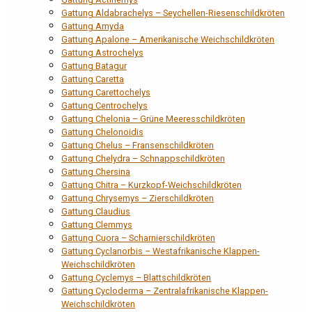
Gattung Aldabrachelys – Seychellen-Riesenschildkröten
Gattung Amyda
Gattung Apalone – Amerikanische Weichschildkröten
Gattung Astrochelys
Gattung Batagur
Gattung Caretta
Gattung Carettochelys
Gattung Centrochelys
Gattung Chelonia – Grüne Meeresschildkröten
Gattung Chelonoidis
Gattung Chelus – Fransenschildkröten
Gattung Chelydra – Schnappschildkröten
Gattung Chersina
Gattung Chitra – Kurzkopf-Weichschildkröten
Gattung Chrysemys – Zierschildkröten
Gattung Claudius
Gattung Clemmys
Gattung Cuora – Scharnierschildkröten
Gattung Cyclanorbis – Westafrikanische Klappen-
Weichschildkröten
Gattung Cyclemys – Blattschildkröten
Gattung Cycloderma – Zentralafrikanische Klappen-
Weichschildkröten