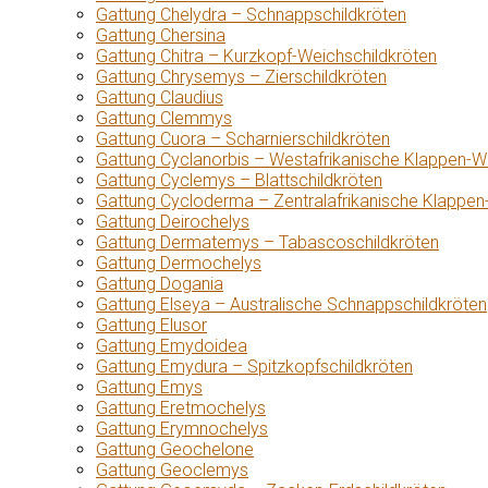
Gattung Chelydra – Schnappschildkröten
Gattung Chersina
Gattung Chitra – Kurzkopf-Weichschildkröten
Gattung Chrysemys – Zierschildkröten
Gattung Claudius
Gattung Clemmys
Gattung Cuora – Scharnierschildkröten
Gattung Cyclanorbis – Westafrikanische Klappen-W
Gattung Cyclemys – Blattschildkröten
Gattung Cycloderma – Zentralafrikanische Klappen
Gattung Deirochelys
Gattung Dermatemys – Tabascoschildkröten
Gattung Dermochelys
Gattung Dogania
Gattung Elseya – Australische Schnappschildkröten
Gattung Elusor
Gattung Emydoidea
Gattung Emydura – Spitzkopfschildkröten
Gattung Emys
Gattung Eretmochelys
Gattung Erymnochelys
Gattung Geochelone
Gattung Geoclemys