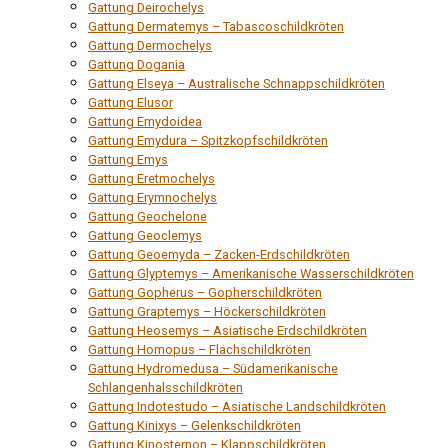
Gattung Deirochelys
Gattung Dermatemys – Tabascoschildkröten
Gattung Dermochelys
Gattung Dogania
Gattung Elseya – Australische Schnappschildkröten
Gattung Elusor
Gattung Emydoidea
Gattung Emydura – Spitzkopfschildkröten
Gattung Emys
Gattung Eretmochelys
Gattung Erymnochelys
Gattung Geochelone
Gattung Geoclemys
Gattung Geoemyda – Zacken-Erdschildkröten
Gattung Glyptemys – Amerikanische Wasserschildkröten
Gattung Gopherus – Gopherschildkröten
Gattung Graptemys – Höckerschildkröten
Gattung Heosemys – Asiatische Erdschildkröten
Gattung Homopus – Flachschildkröten
Gattung Hydromedusa – Südamerikanische
Schlangenhalsschildkröten
Gattung Indotestudo – Asiatische Landschildkröten
Gattung Kinixys – Gelenkschildkröten
Gattung Kinosternon – Klappschildkröten