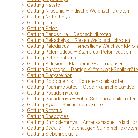
Gattung Natator
Gattung Nilssonia – Indische Weichschildkröten
Gattung Notochelys
Gattung Orlitia
Gattung Palea
Gattung Pangshura – Dachschildkröten
Gattung Pelochelys – Riesen-Weichschildkröten
Gattung Pelodiscus – Fernöstliche Weichschildkröt
Gattung Pelomedusa – Starrbrust-Pelomedusen
Gattung Peltocephalus
Gattung Pelusios – Klappbrust-Pelomedusen
Gattung Phrynops – Bärtige Krötenkopf-Schildkröt
Gattung Platysternon
Gattung Podocnemis – Schienenschildkröten
Gattung Psammobates – Südafrikanische Landschi
Gattung Pseudemydura
Gattung Pseudemys – Echte Schmuckschildkröten
Gattung Pyxis – Spinnenschildkröten
Gattung Rafetus
Gattung Rheodytes
Gattung Rhinoclemmys – Amerikanische Erdschildk
Gattung Sacalia – Pfauenaugen-Sumpfschildkröten
Gattung Siebenrockiella