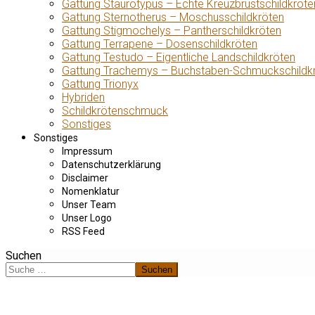
Gattung Staurotypus – Echte Kreuzbrustschildkröte
Gattung Sternotherus – Moschusschildkröten
Gattung Stigmochelys – Pantherschildkröten
Gattung Terrapene – Dosenschildkröten
Gattung Testudo – Eigentliche Landschildkröten
Gattung Trachemys – Buchstaben-Schmuckschildk
Gattung Trionyx
Hybriden
Schildkrötenschmuck
Sonstiges
Sonstiges
Impressum
Datenschutzerklärung
Disclaimer
Nomenklatur
Unser Team
Unser Logo
RSS Feed
Suchen
Suchen