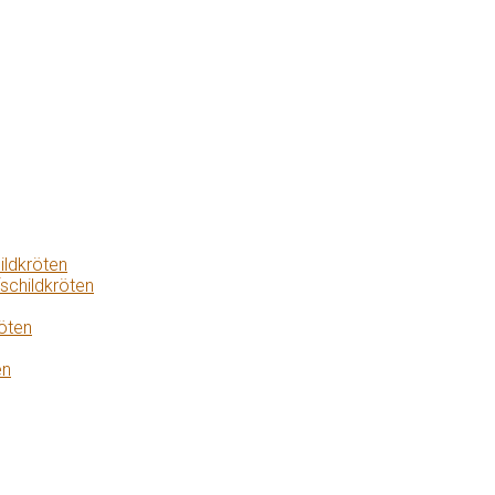
ildkröten
schildkröten
öten
en