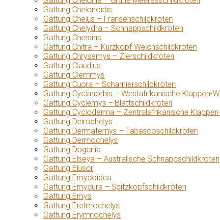
Gattung Chelonia – Grüne Meeresschildkröten
Gattung Chelonoidis
Gattung Chelus – Fransenschildkröten
Gattung Chelydra – Schnappschildkröten
Gattung Chersina
Gattung Chitra – Kurzkopf-Weichschildkröten
Gattung Chrysemys – Zierschildkröten
Gattung Claudius
Gattung Clemmys
Gattung Cuora – Scharnierschildkröten
Gattung Cyclanorbis – Westafrikanische Klappen-W
Gattung Cyclemys – Blattschildkröten
Gattung Cycloderma – Zentralafrikanische Klappen
Gattung Deirochelys
Gattung Dermatemys – Tabascoschildkröten
Gattung Dermochelys
Gattung Dogania
Gattung Elseya – Australische Schnappschildkröten
Gattung Elusor
Gattung Emydoidea
Gattung Emydura – Spitzkopfschildkröten
Gattung Emys
Gattung Eretmochelys
Gattung Erymnochelys