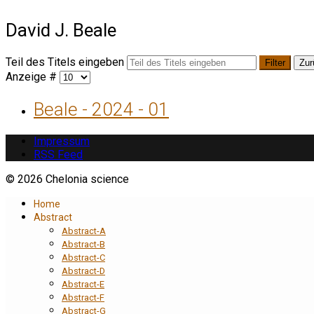
David J. Beale
Teil des Titels eingeben
Filter
Zur
Anzeige #
Beale - 2024 - 01
Impressum
RSS Feed
© 2026 Chelonia science
Home
Abstract
Abstract-A
Abstract-B
Abstract-C
Abstract-D
Abstract-E
Abstract-F
Abstract-G