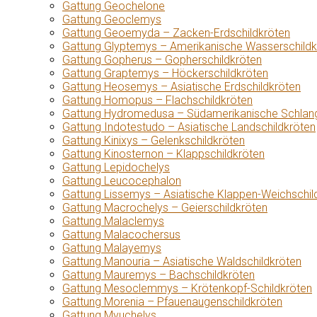
Gattung Geochelone
Gattung Geoclemys
Gattung Geoemyda – Zacken-Erdschildkröten
Gattung Glyptemys – Amerikanische Wasserschildk
Gattung Gopherus – Gopherschildkröten
Gattung Graptemys – Höckerschildkröten
Gattung Heosemys – Asiatische Erdschildkröten
Gattung Homopus – Flachschildkröten
Gattung Hydromedusa – Südamerikanische Schlang
Gattung Indotestudo – Asiatische Landschildkröten
Gattung Kinixys – Gelenkschildkröten
Gattung Kinosternon – Klappschildkröten
Gattung Lepidochelys
Gattung Leucocephalon
Gattung Lissemys – Asiatische Klappen-Weichschil
Gattung Macrochelys – Geierschildkröten
Gattung Malaclemys
Gattung Malacochersus
Gattung Malayemys
Gattung Manouria – Asiatische Waldschildkröten
Gattung Mauremys – Bachschildkröten
Gattung Mesoclemmys – Krötenkopf-Schildkröten
Gattung Morenia – Pfauenaugenschildkröten
Gattung Myuchelys