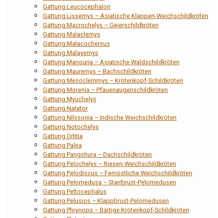
Gattung Leucocephalon
Gattung Lissemys – Asiatische Klappen-Weichschildkröten
Gattung Macrochelys – Geierschildkröten
Gattung Malaclemys
Gattung Malacochersus
Gattung Malayemys
Gattung Manouria – Asiatische Waldschildkröten
Gattung Mauremys – Bachschildkröten
Gattung Mesoclemmys – Krötenkopf-Schildkröten
Gattung Morenia – Pfauenaugenschildkröten
Gattung Myuchelys
Gattung Natator
Gattung Nilssonia – Indische Weichschildkröten
Gattung Notochelys
Gattung Orlitia
Gattung Palea
Gattung Pangshura – Dachschildkröten
Gattung Pelochelys – Riesen-Weichschildkröten
Gattung Pelodiscus – Fernöstliche Weichschildkröten
Gattung Pelomedusa – Starrbrust-Pelomedusen
Gattung Peltocephalus
Gattung Pelusios – Klappbrust-Pelomedusen
Gattung Phrynops – Bärtige Krötenkopf-Schildkröten