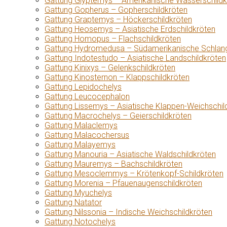
Gattung Glyptemys – Amerikanische Wasserschildk
Gattung Gopherus – Gopherschildkröten
Gattung Graptemys – Höckerschildkröten
Gattung Heosemys – Asiatische Erdschildkröten
Gattung Homopus – Flachschildkröten
Gattung Hydromedusa – Südamerikanische Schlang
Gattung Indotestudo – Asiatische Landschildkröten
Gattung Kinixys – Gelenkschildkröten
Gattung Kinosternon – Klappschildkröten
Gattung Lepidochelys
Gattung Leucocephalon
Gattung Lissemys – Asiatische Klappen-Weichschil
Gattung Macrochelys – Geierschildkröten
Gattung Malaclemys
Gattung Malacochersus
Gattung Malayemys
Gattung Manouria – Asiatische Waldschildkröten
Gattung Mauremys – Bachschildkröten
Gattung Mesoclemmys – Krötenkopf-Schildkröten
Gattung Morenia – Pfauenaugenschildkröten
Gattung Myuchelys
Gattung Natator
Gattung Nilssonia – Indische Weichschildkröten
Gattung Notochelys