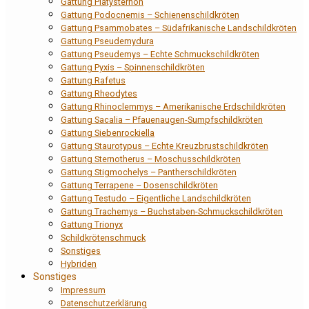
Gattung Platysternon
Gattung Podocnemis – Schienenschildkröten
Gattung Psammobates – Südafrikanische Landschildkröten
Gattung Pseudemydura
Gattung Pseudemys – Echte Schmuckschildkröten
Gattung Pyxis – Spinnenschildkröten
Gattung Rafetus
Gattung Rheodytes
Gattung Rhinoclemmys – Amerikanische Erdschildkröten
Gattung Sacalia – Pfauenaugen-Sumpfschildkröten
Gattung Siebenrockiella
Gattung Staurotypus – Echte Kreuzbrustschildkröten
Gattung Sternotherus – Moschusschildkröten
Gattung Stigmochelys – Pantherschildkröten
Gattung Terrapene – Dosenschildkröten
Gattung Testudo – Eigentliche Landschildkröten
Gattung Trachemys – Buchstaben-Schmuckschildkröten
Gattung Trionyx
Schildkrötenschmuck
Sonstiges
Hybriden
Sonstiges
Impressum
Datenschutzerklärung