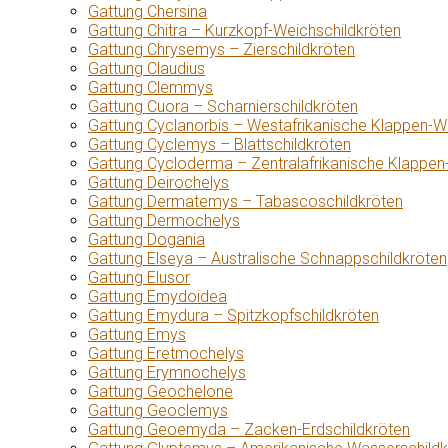
Gattung Chersina
Gattung Chitra – Kurzkopf-Weichschildkröten
Gattung Chrysemys – Zierschildkröten
Gattung Claudius
Gattung Clemmys
Gattung Cuora – Scharnierschildkröten
Gattung Cyclanorbis – Westafrikanische Klappen-W
Gattung Cyclemys – Blattschildkröten
Gattung Cycloderma – Zentralafrikanische Klappen
Gattung Deirochelys
Gattung Dermatemys – Tabascoschildkröten
Gattung Dermochelys
Gattung Dogania
Gattung Elseya – Australische Schnappschildkröten
Gattung Elusor
Gattung Emydoidea
Gattung Emydura – Spitzkopfschildkröten
Gattung Emys
Gattung Eretmochelys
Gattung Erymnochelys
Gattung Geochelone
Gattung Geoclemys
Gattung Geoemyda – Zacken-Erdschildkröten