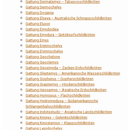
Gattung Dermatemys – Tabascoschildkröten
Gattung Dermochelys
Gattung Dogania
Gattung Elseya – Australische Schnappschildkröten
Gattung Elusor
Gattung Emydoidea
Gattung Emydura – Spitzkopfschildkröten
Gattung Emys
Gattung Eretmochelys
Gattung Erymnochelys
Gattung Geochelone
Gattung Geoclemys
Gattung Geoemyda – Zacken-Erdschildkröten
Gattung Glyptemys – Amerikanische Wasserschildkröten
Gattung Gopherus – Gopherschildkröten
Gattung Graptemys – Höckerschildkröten
Gattung Heosemys – Asiatische Erdschildkröten
Gattung Homopus – Flachschildkröten
Gattung Hydromedusa – Südamerikanische
Schlangenhalsschildkröten
Gattung Indotestudo – Asiatische Landschildkröten
Gattung Kinixys – Gelenkschildkröten
Gattung Kinosternon – Klappschildkröten
Gattung Lepidochelys