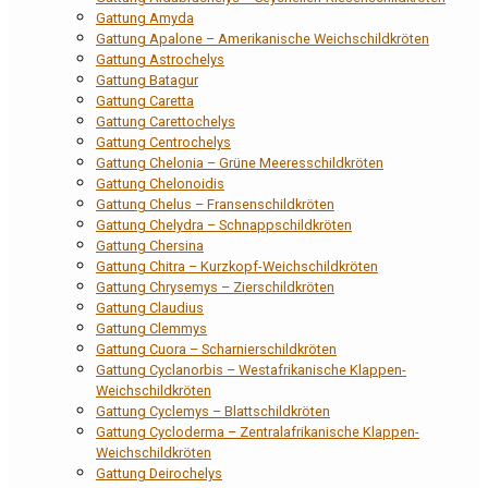
Gattung Amyda
Gattung Apalone – Amerikanische Weichschildkröten
Gattung Astrochelys
Gattung Batagur
Gattung Caretta
Gattung Carettochelys
Gattung Centrochelys
Gattung Chelonia – Grüne Meeresschildkröten
Gattung Chelonoidis
Gattung Chelus – Fransenschildkröten
Gattung Chelydra – Schnappschildkröten
Gattung Chersina
Gattung Chitra – Kurzkopf-Weichschildkröten
Gattung Chrysemys – Zierschildkröten
Gattung Claudius
Gattung Clemmys
Gattung Cuora – Scharnierschildkröten
Gattung Cyclanorbis – Westafrikanische Klappen-
Weichschildkröten
Gattung Cyclemys – Blattschildkröten
Gattung Cycloderma – Zentralafrikanische Klappen-
Weichschildkröten
Gattung Deirochelys