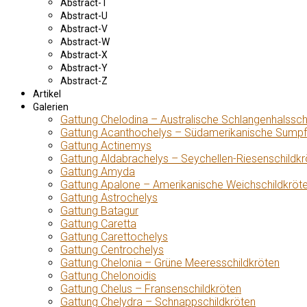
Abstract-T
Abstract-U
Abstract-V
Abstract-W
Abstract-X
Abstract-Y
Abstract-Z
Artikel
Galerien
Gattung Chelodina – Australische Schlangenhalssch
Gattung Acanthochelys – Südamerikanische Sumpf
Gattung Actinemys
Gattung Aldabrachelys – Seychellen-Riesenschildkr
Gattung Amyda
Gattung Apalone – Amerikanische Weichschildkröt
Gattung Astrochelys
Gattung Batagur
Gattung Caretta
Gattung Carettochelys
Gattung Centrochelys
Gattung Chelonia – Grüne Meeresschildkröten
Gattung Chelonoidis
Gattung Chelus – Fransenschildkröten
Gattung Chelydra – Schnappschildkröten