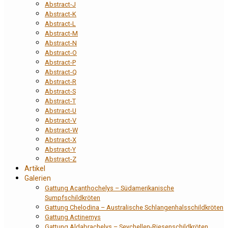
Abstract-J
Abstract-K
Abstract-L
Abstract-M
Abstract-N
Abstract-O
Abstract-P
Abstract-Q
Abstract-R
Abstract-S
Abstract-T
Abstract-U
Abstract-V
Abstract-W
Abstract-X
Abstract-Y
Abstract-Z
Artikel
Galerien
Gattung Acanthochelys – Südamerikanische
Sumpfschildkröten
Gattung Chelodina – Australische Schlangenhalsschildkröten
Gattung Actinemys
Gattung Aldabrachelys – Seychellen-Riesenschildkröten