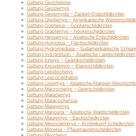
Gattung Geochelone
Gattung Geoclemys
Gattung Geoemyda – Zacken-Erdschildkröten
Gattung Glyptemys – Amerikanische Wasserschildk
Gattung Gopherus – Gopherschildkröten
Gattung Graptemys – Höckerschildkröten
Gattung Heosemys – Asiatische Erdschildkröten
Gattung Homopus – Flachschildkröten
Gattung Hydromedusa – Südamerikanische Schlang
Gattung Indotestudo – Asiatische Landschildkröten
Gattung Kinixys – Gelenkschildkröten
Gattung Kinosternon – Klappschildkröten
Gattung Lepidochelys
Gattung Leucocephalon
Gattung Lissemys – Asiatische Klappen-Weichschil
Gattung Macrochelys – Geierschildkröten
Gattung Malaclemys
Gattung Malacochersus
Gattung Malayemys
Gattung Manouria – Asiatische Waldschildkröten
Gattung Mauremys – Bachschildkröten
Gattung Mesoclemmys – Krötenkopf-Schildkröten
Gattung Morenia – Pfauenaugenschildkröten
Gattung Myuchelys