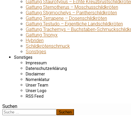
Gattung Staurotypus – Echte Kreuzbrustschildkröte
Gattung Sternotherus – Moschusschildkröten
Gattung Stigmochelys – Pantherschildkröten
Gattung Terrapene – Dosenschildkröten
Gattung Testudo – Eigentliche Landschildkröten
Gattung Trachemys – Buchstaben-Schmuckschildk
Gattung Trionyx
Hybriden
Schildkrötenschmuck
Sonstiges
Sonstiges
Impressum
Datenschutzerklärung
Disclaimer
Nomenklatur
Unser Team
Unser Logo
RSS Feed
Suchen
Suchen