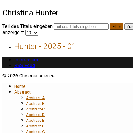
Christina Hunter
Teil des Titels eingeben
Filter
Zur
Anzeige #
Hunter - 2025 - 01
Impressum
RSS Feed
© 2026 Chelonia science
Home
Abstract
Abstract-A
Abstract-B
Abstract-C
Abstract-D
Abstract-E
Abstract-F
Abstract-G