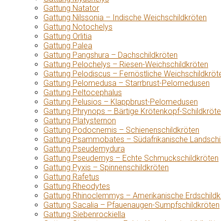
Gattung Natator
Gattung Nilssonia – Indische Weichschildkröten
Gattung Notochelys
Gattung Orlitia
Gattung Palea
Gattung Pangshura – Dachschildkröten
Gattung Pelochelys – Riesen-Weichschildkröten
Gattung Pelodiscus – Fernöstliche Weichschildkröt
Gattung Pelomedusa – Starrbrust-Pelomedusen
Gattung Peltocephalus
Gattung Pelusios – Klappbrust-Pelomedusen
Gattung Phrynops – Bärtige Krötenkopf-Schildkröt
Gattung Platysternon
Gattung Podocnemis – Schienenschildkröten
Gattung Psammobates – Südafrikanische Landschi
Gattung Pseudemydura
Gattung Pseudemys – Echte Schmuckschildkröten
Gattung Pyxis – Spinnenschildkröten
Gattung Rafetus
Gattung Rheodytes
Gattung Rhinoclemmys – Amerikanische Erdschildk
Gattung Sacalia – Pfauenaugen-Sumpfschildkröten
Gattung Siebenrockiella