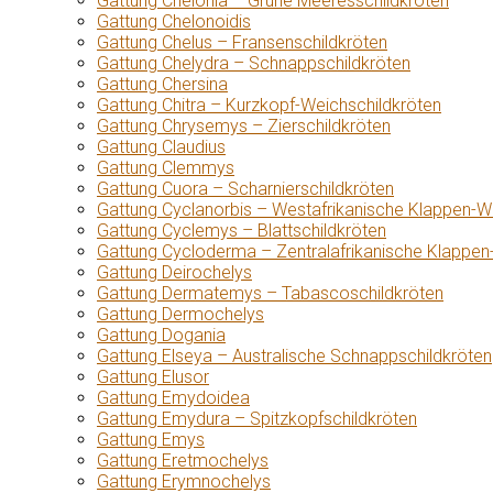
Gattung Chelonia – Grüne Meeresschildkröten
Gattung Chelonoidis
Gattung Chelus – Fransenschildkröten
Gattung Chelydra – Schnappschildkröten
Gattung Chersina
Gattung Chitra – Kurzkopf-Weichschildkröten
Gattung Chrysemys – Zierschildkröten
Gattung Claudius
Gattung Clemmys
Gattung Cuora – Scharnierschildkröten
Gattung Cyclanorbis – Westafrikanische Klappen-W
Gattung Cyclemys – Blattschildkröten
Gattung Cycloderma – Zentralafrikanische Klappen
Gattung Deirochelys
Gattung Dermatemys – Tabascoschildkröten
Gattung Dermochelys
Gattung Dogania
Gattung Elseya – Australische Schnappschildkröten
Gattung Elusor
Gattung Emydoidea
Gattung Emydura – Spitzkopfschildkröten
Gattung Emys
Gattung Eretmochelys
Gattung Erymnochelys