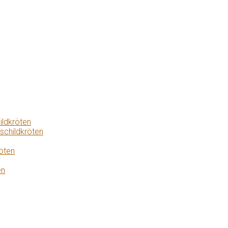
ildkröten
schildkröten
öten
en