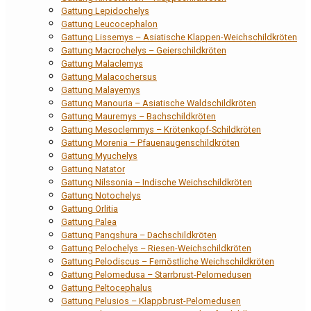
Gattung Lepidochelys
Gattung Leucocephalon
Gattung Lissemys – Asiatische Klappen-Weichschildkröten
Gattung Macrochelys – Geierschildkröten
Gattung Malaclemys
Gattung Malacochersus
Gattung Malayemys
Gattung Manouria – Asiatische Waldschildkröten
Gattung Mauremys – Bachschildkröten
Gattung Mesoclemmys – Krötenkopf-Schildkröten
Gattung Morenia – Pfauenaugenschildkröten
Gattung Myuchelys
Gattung Natator
Gattung Nilssonia – Indische Weichschildkröten
Gattung Notochelys
Gattung Orlitia
Gattung Palea
Gattung Pangshura – Dachschildkröten
Gattung Pelochelys – Riesen-Weichschildkröten
Gattung Pelodiscus – Fernöstliche Weichschildkröten
Gattung Pelomedusa – Starrbrust-Pelomedusen
Gattung Peltocephalus
Gattung Pelusios – Klappbrust-Pelomedusen