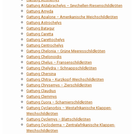
Gattung Aldabrachelys – Seychellen-Riesenschildkröten
Gattung Amyda
Gattung Apalone – Amerikanische Weichschildkröten
Gattung Astrochelys
Gattung Batagur
Gattung Caretta
Gattung Carettochelys
Gattung Centrochelys
Gattung Chelonia – Grüne Meeresschildkröten
Gattung Chelonoidis
Gattung Chelus – Fransenschildkröten
Gattung Chelydra – Schnappschildkröten
Gattung Chersina
Gattung Chitra – Kurzkopf-Weichschildkröten
Gattung Chrysemys – Zierschildkröten
Gattung Claudius
Gattung Clemmys
Gattung Cuora – Scharnierschildkröten
Gattung Cyclanorbis – Westafrikanische Klappen-
Weichschildkröten
Gattung Cyclemys – Blattschildkröten
Gattung Cycloderma – Zentralafrikanische Klappen-
Weichschildkröten