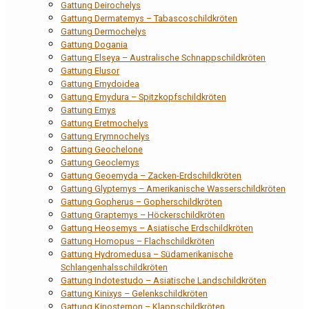
Gattung Deirochelys
Gattung Dermatemys – Tabascoschildkröten
Gattung Dermochelys
Gattung Dogania
Gattung Elseya – Australische Schnappschildkröten
Gattung Elusor
Gattung Emydoidea
Gattung Emydura – Spitzkopfschildkröten
Gattung Emys
Gattung Eretmochelys
Gattung Erymnochelys
Gattung Geochelone
Gattung Geoclemys
Gattung Geoemyda – Zacken-Erdschildkröten
Gattung Glyptemys – Amerikanische Wasserschildkröten
Gattung Gopherus – Gopherschildkröten
Gattung Graptemys – Höckerschildkröten
Gattung Heosemys – Asiatische Erdschildkröten
Gattung Homopus – Flachschildkröten
Gattung Hydromedusa – Südamerikanische
Schlangenhalsschildkröten
Gattung Indotestudo – Asiatische Landschildkröten
Gattung Kinixys – Gelenkschildkröten
Gattung Kinosternon – Klappschildkröten