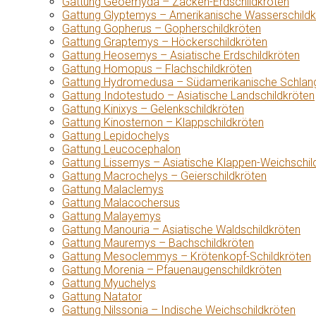
Gattung Geoemyda – Zacken-Erdschildkröten
Gattung Glyptemys – Amerikanische Wasserschildk
Gattung Gopherus – Gopherschildkröten
Gattung Graptemys – Höckerschildkröten
Gattung Heosemys – Asiatische Erdschildkröten
Gattung Homopus – Flachschildkröten
Gattung Hydromedusa – Südamerikanische Schlang
Gattung Indotestudo – Asiatische Landschildkröten
Gattung Kinixys – Gelenkschildkröten
Gattung Kinosternon – Klappschildkröten
Gattung Lepidochelys
Gattung Leucocephalon
Gattung Lissemys – Asiatische Klappen-Weichschil
Gattung Macrochelys – Geierschildkröten
Gattung Malaclemys
Gattung Malacochersus
Gattung Malayemys
Gattung Manouria – Asiatische Waldschildkröten
Gattung Mauremys – Bachschildkröten
Gattung Mesoclemmys – Krötenkopf-Schildkröten
Gattung Morenia – Pfauenaugenschildkröten
Gattung Myuchelys
Gattung Natator
Gattung Nilssonia – Indische Weichschildkröten