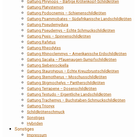
Gattung Phrynops – Bärtige Krötenkopf-Schildkröten
Gattung Platysternon
Gattung Podocnemis – Schienenschildkröten
Gattung Psammobates – Südafrikanische Landschildkröten
Gattung Pseudemydura
Gattung Pseudemys – Echte Schmuckschildkröten
Gattung Pyxis – Spinnenschildkröten
Gattung Rafetus
Gattung Rheodytes
Gattung Rhinoclemmys – Amerikanische Erdschildkröten
Gattung Sacalia – Pfauenaugen-Sumpfschildkröten
Gattung Siebenrockiella
Gattung Staurotypus – Echte Kreuzbrustschildkröten
Gattung Sternotherus – Moschusschildkröten
Gattung Stigmochelys – Pantherschildkröten
Gattung Terrapene – Dosenschildkröten
Gattung Testudo – Eigentliche Landschildkröten
Gattung Trachemys – Buchstaben-Schmuckschildkröten
Gattung Trionyx
Schildkrötenschmuck
Sonstiges
Hybriden
Sonstiges
Impressum