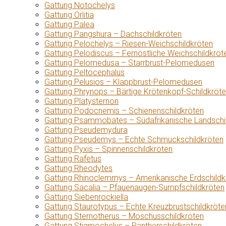
Gattung Notochelys
Gattung Orlitia
Gattung Palea
Gattung Pangshura – Dachschildkröten
Gattung Pelochelys – Riesen-Weichschildkröten
Gattung Pelodiscus – Fernöstliche Weichschildkröt
Gattung Pelomedusa – Starrbrust-Pelomedusen
Gattung Peltocephalus
Gattung Pelusios – Klappbrust-Pelomedusen
Gattung Phrynops – Bärtige Krötenkopf-Schildkröt
Gattung Platysternon
Gattung Podocnemis – Schienenschildkröten
Gattung Psammobates – Südafrikanische Landschi
Gattung Pseudemydura
Gattung Pseudemys – Echte Schmuckschildkröten
Gattung Pyxis – Spinnenschildkröten
Gattung Rafetus
Gattung Rheodytes
Gattung Rhinoclemmys – Amerikanische Erdschildk
Gattung Sacalia – Pfauenaugen-Sumpfschildkröten
Gattung Siebenrockiella
Gattung Staurotypus – Echte Kreuzbrustschildkröte
Gattung Sternotherus – Moschusschildkröten
Gattung Stigmochelys – Pantherschildkröten