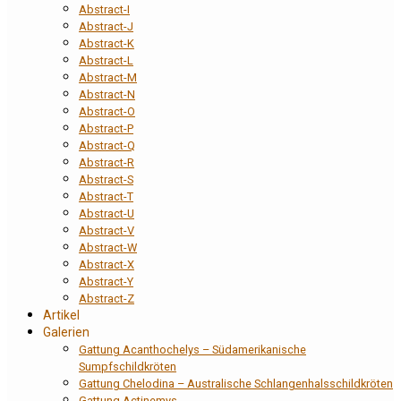
Abstract-I
Abstract-J
Abstract-K
Abstract-L
Abstract-M
Abstract-N
Abstract-O
Abstract-P
Abstract-Q
Abstract-R
Abstract-S
Abstract-T
Abstract-U
Abstract-V
Abstract-W
Abstract-X
Abstract-Y
Abstract-Z
Artikel
Galerien
Gattung Acanthochelys – Südamerikanische
Sumpfschildkröten
Gattung Chelodina – Australische Schlangenhalsschildkröten
Gattung Actinemys