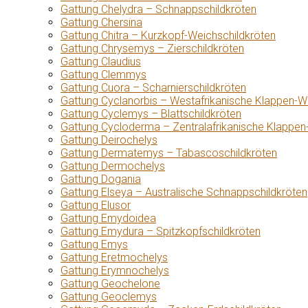
Gattung Chelydra – Schnappschildkröten
Gattung Chersina
Gattung Chitra – Kurzkopf-Weichschildkröten
Gattung Chrysemys – Zierschildkröten
Gattung Claudius
Gattung Clemmys
Gattung Cuora – Scharnierschildkröten
Gattung Cyclanorbis – Westafrikanische Klappen-W
Gattung Cyclemys – Blattschildkröten
Gattung Cycloderma – Zentralafrikanische Klappen
Gattung Deirochelys
Gattung Dermatemys – Tabascoschildkröten
Gattung Dermochelys
Gattung Dogania
Gattung Elseya – Australische Schnappschildkröten
Gattung Elusor
Gattung Emydoidea
Gattung Emydura – Spitzkopfschildkröten
Gattung Emys
Gattung Eretmochelys
Gattung Erymnochelys
Gattung Geochelone
Gattung Geoclemys