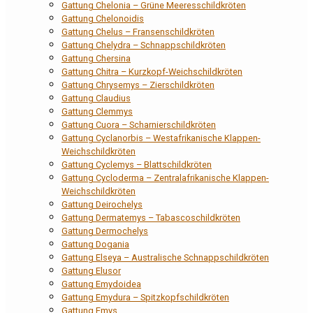
Gattung Chelonia – Grüne Meeresschildkröten
Gattung Chelonoidis
Gattung Chelus – Fransenschildkröten
Gattung Chelydra – Schnappschildkröten
Gattung Chersina
Gattung Chitra – Kurzkopf-Weichschildkröten
Gattung Chrysemys – Zierschildkröten
Gattung Claudius
Gattung Clemmys
Gattung Cuora – Scharnierschildkröten
Gattung Cyclanorbis – Westafrikanische Klappen-
Weichschildkröten
Gattung Cyclemys – Blattschildkröten
Gattung Cycloderma – Zentralafrikanische Klappen-
Weichschildkröten
Gattung Deirochelys
Gattung Dermatemys – Tabascoschildkröten
Gattung Dermochelys
Gattung Dogania
Gattung Elseya – Australische Schnappschildkröten
Gattung Elusor
Gattung Emydoidea
Gattung Emydura – Spitzkopfschildkröten
Gattung Emys