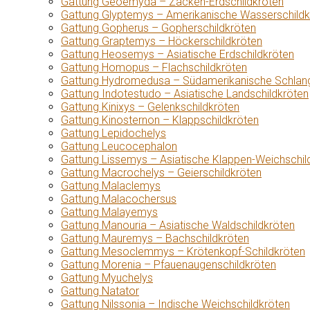
Gattung Geoemyda – Zacken-Erdschildkröten
Gattung Glyptemys – Amerikanische Wasserschildk
Gattung Gopherus – Gopherschildkröten
Gattung Graptemys – Höckerschildkröten
Gattung Heosemys – Asiatische Erdschildkröten
Gattung Homopus – Flachschildkröten
Gattung Hydromedusa – Südamerikanische Schlang
Gattung Indotestudo – Asiatische Landschildkröten
Gattung Kinixys – Gelenkschildkröten
Gattung Kinosternon – Klappschildkröten
Gattung Lepidochelys
Gattung Leucocephalon
Gattung Lissemys – Asiatische Klappen-Weichschil
Gattung Macrochelys – Geierschildkröten
Gattung Malaclemys
Gattung Malacochersus
Gattung Malayemys
Gattung Manouria – Asiatische Waldschildkröten
Gattung Mauremys – Bachschildkröten
Gattung Mesoclemmys – Krötenkopf-Schildkröten
Gattung Morenia – Pfauenaugenschildkröten
Gattung Myuchelys
Gattung Natator
Gattung Nilssonia – Indische Weichschildkröten