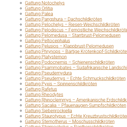
Gattung Notochelys
Gattung Orlitia
Gattung Palea
Gattung Pangshura – Dachschildkröten
Gattung Pelochelys – Riesen-Weichschildkröten
Gattung Pelodiscus – Fernöstliche Weichschildkröt
Gattung Pelomedusa – Starrbrust-Pelomedusen
Gattung Peltocephalus
Gattung Pelusios – Klappbrust-Pelomedusen
Gattung Phrynops – Bärtige Krötenkopf-Schildkröt
Gattung Platysternon
Gattung Podocnemis – Schienenschildkröten
Gattung Psammobates – Südafrikanische Landschi
Gattung Pseudemydura
Gattung Pseudemys – Echte Schmuckschildkröten
Gattung Pyxis – Spinnenschildkröten
Gattung Rafetus
Gattung Rheodytes
Gattung Rhinoclemmys – Amerikanische Erdschildk
Gattung Sacalia – Pfauenaugen-Sumpfschildkröten
Gattung Siebenrockiella
Gattung Staurotypus – Echte Kreuzbrustschildkröte
Gattung Sternotherus – Moschusschildkröten
Gattung Stigmochelys – Pantherschildkröten