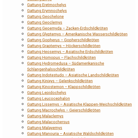
Gattung Eretmochelys
Gattung Erymnochelys
Gattung Geochelone
Gattung Geoclemys
Gattung Geoemyda – Zacken-Erdschildkröten
Gattung Glyptemys – Amerikanische Wasserschildkröten
Gattung Gopherus – Gopherschildkröten
Gattung Graptemys – Höckerschildkröten
Gattung Heosemys – Asiatische Erdschildkröten
Gattung Homopus – Flachschildkröten
Gattung Hydromedusa – Südamerikanische
Schlangenhalsschildkröten
Gattung Indotestudo – Asiatische Landschildkröten
Gattung Kinixys – Gelenkschildkröten
Gattung Kinosternon – Klappschildkröten
Gattung Lepidochelys
Gattung Leucocephalon
Gattung Lissemys – Asiatische Klappen-Weichschildkröten
Gattung Macrochelys – Geierschildkröten
Gattung Malaclemys
Gattung Malacochersus
Gattung Malayemys
Gattung Manouria – Asiatische Waldschildkröten