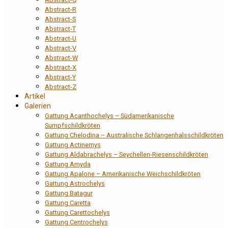
Abstract-R
Abstract-S
Abstract-T
Abstract-U
Abstract-V
Abstract-W
Abstract-X
Abstract-Y
Abstract-Z
Artikel
Galerien
Gattung Acanthochelys – Südamerikanische
Sumpfschildkröten
Gattung Chelodina – Australische Schlangenhalsschildkröten
Gattung Actinemys
Gattung Aldabrachelys – Seychellen-Riesenschildkröten
Gattung Amyda
Gattung Apalone – Amerikanische Weichschildkröten
Gattung Astrochelys
Gattung Batagur
Gattung Caretta
Gattung Carettochelys
Gattung Centrochelys