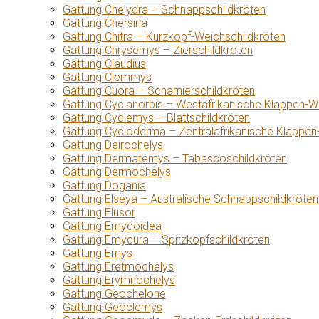
Gattung Chelydra – Schnappschildkröten
Gattung Chersina
Gattung Chitra – Kurzkopf-Weichschildkröten
Gattung Chrysemys – Zierschildkröten
Gattung Claudius
Gattung Clemmys
Gattung Cuora – Scharnierschildkröten
Gattung Cyclanorbis – Westafrikanische Klappen-W
Gattung Cyclemys – Blattschildkröten
Gattung Cycloderma – Zentralafrikanische Klappen
Gattung Deirochelys
Gattung Dermatemys – Tabascoschildkröten
Gattung Dermochelys
Gattung Dogania
Gattung Elseya – Australische Schnappschildkröten
Gattung Elusor
Gattung Emydoidea
Gattung Emydura – Spitzkopfschildkröten
Gattung Emys
Gattung Eretmochelys
Gattung Erymnochelys
Gattung Geochelone
Gattung Geoclemys