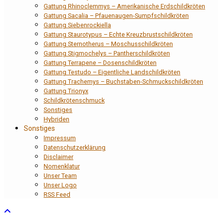
Gattung Rhinoclemmys – Amerikanische Erdschildkröten
Gattung Sacalia – Pfauenaugen-Sumpfschildkröten
Gattung Siebenrockiella
Gattung Staurotypus – Echte Kreuzbrustschildkröten
Gattung Sternotherus – Moschusschildkröten
Gattung Stigmochelys – Pantherschildkröten
Gattung Terrapene – Dosenschildkröten
Gattung Testudo – Eigentliche Landschildkröten
Gattung Trachemys – Buchstaben-Schmuckschildkröten
Gattung Trionyx
Schildkrötenschmuck
Sonstiges
Hybriden
Sonstiges
Impressum
Datenschutzerklärung
Disclaimer
Nomenklatur
Unser Team
Unser Logo
RSS Feed