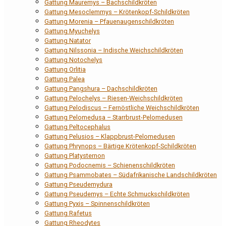
Gattung Mauremys – Bachschildkröten
Gattung Mesoclemmys – Krötenkopf-Schildkröten
Gattung Morenia – Pfauenaugenschildkröten
Gattung Myuchelys
Gattung Natator
Gattung Nilssonia – Indische Weichschildkröten
Gattung Notochelys
Gattung Orlitia
Gattung Palea
Gattung Pangshura – Dachschildkröten
Gattung Pelochelys – Riesen-Weichschildkröten
Gattung Pelodiscus – Fernöstliche Weichschildkröten
Gattung Pelomedusa – Starrbrust-Pelomedusen
Gattung Peltocephalus
Gattung Pelusios – Klappbrust-Pelomedusen
Gattung Phrynops – Bärtige Krötenkopf-Schildkröten
Gattung Platysternon
Gattung Podocnemis – Schienenschildkröten
Gattung Psammobates – Südafrikanische Landschildkröten
Gattung Pseudemydura
Gattung Pseudemys – Echte Schmuckschildkröten
Gattung Pyxis – Spinnenschildkröten
Gattung Rafetus
Gattung Rheodytes